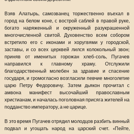
Взяв Алатырь, самозванец торжественно въехал в
город на белом коне, с вострой саблей в правой руке,
богато наряженный и окруженный разукрашенной
многочисленной свитой. Духовенство всем собором
встретило его с иконами и хоругвями у городской,
заставы, и со всех церквей лился колокольный звон;
приняв от именитых горожан хлеб-соль, Пугачев
направился к главному храму. Отслужили
благодарственный молебен за здравие и спасение
государя, и громогласно возгласили певчие многолетие
царю Петру Федоровичу. Затем дьякон прочитал с
амвона манифест высочайший православным
христианам, и началась поголовная присяга жителей на
подданство императору, а не царице.
В это время Пугачев отрядил молодцов разбить винный
подвал и угощать народ на царский счет. «Пейте,