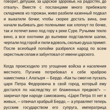
говорит, детушки, за царское здоровье, на радостях, до
отвалу». Вместе с посланцами много прибежало
складчиков из горожан, живо разбили казенный подвал
и выкатили бочки; чтобы скорее достать вина, они
начали выбивать дно поленьями: как хлопнут по бочке,
так и потечет вино под гору к реке Суре. Ручьями текло
вино, а все охотники до выпивки подставляли шапки,
черпали под горой и пили вдоволь, сколько душа примет.
После всеобщей попойки разбрелся народ по всем
окрестным селам и забунтовал от имени царского.
Когда происходило это угощение войска и населения
местного, Пугачев потребовал к себе храброю
наместника г. Алатыря — Бердо. «Как ты смел не пускать
царя Петра Федоровича в свой город, который ему
достался по наследству от блаженных предков?» —
закричал при народе самозванец. «Царя Петра III нет в
живых, — отвечал храбрый Бердо, — а управляет теперь
русским государством его супруга, императрица