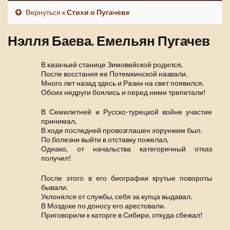
Вернуться к
Стихи о Пугачеве
Нэлля Баева. Емельян Пугачев
В казачьей станице Зимовейской родился,
После восстания ее Потемкинской назвали.
Много лет назад здесь и Разин на свет появился.
Обоих недруги боялись и перед ними трепетали!
В Семилетней и Русско-турецкой войне участие
принимал,
В ходе последней провозглашен хорунжим был.
По болезни выйти в отставку пожелал,
Однако, от начальства категоричный отказ
получил!
После этого в его биографии крутые повороты
бывали.
Уклонялся от службы, себя за купца выдавал.
В Моздоке по доносу его арестовали.
Приговорили к каторге в Сибири, откуда сбежал!