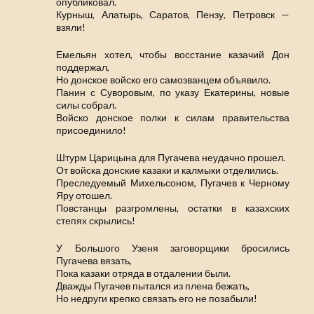
опубликовал.
Курныш, Алатырь, Саратов, Пензу, Петровск —
взяли!
Емельян хотел, чтобы восстание казачий Дон
поддержал,
Но донское войско его самозванцем объявило.
Панин с Суворовым, по указу Екатерины, новые
силы собрал.
Войско донское полки к силам правительства
присоединило!
Штурм Царицына для Пугачева неудачно прошел.
От войска донские казаки и калмыки отделились.
Преследуемый Михельсоном, Пугачев к Черному
Яру отошел.
Повстанцы разгромлены, остатки в казахских
степях скрылись!
У Большого Узеня заговорщики бросились
Пугачева вязать,
Пока казаки отряда в отдалении были.
Дважды Пугачев пытался из плена бежать,
Но недруги крепко связать его не позабыли!