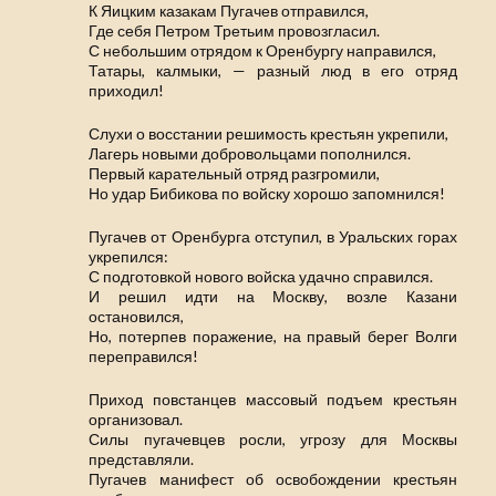
К Яицким казакам Пугачев отправился,
Где себя Петром Третьим провозгласил.
С небольшим отрядом к Оренбургу направился,
Татары, калмыки, — разный люд в его отряд
приходил!
Слухи о восстании решимость крестьян укрепили,
Лагерь новыми добровольцами пополнился.
Первый карательный отряд разгромили,
Но удар Бибикова по войску хорошо запомнился!
Пугачев от Оренбурга отступил, в Уральских горах
укрепился:
С подготовкой нового войска удачно справился.
И решил идти на Москву, возле Казани
остановился,
Но, потерпев поражение, на правый берег Волги
переправился!
Приход повстанцев массовый подъем крестьян
организовал.
Силы пугачевцев росли, угрозу для Москвы
представляли.
Пугачев манифест об освобождении крестьян