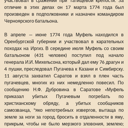
участвовал в сражении при Татищевой крепости. За
отличие в этих делах он 17 марта 1774 года был
произведен в подполковники и назначен командиром
Черноярского батальона.
В апреле — июне 1774 года Муфель находился в
Оренбургской губернии и участвовал в карательных
походах на Иргиз. В середине июля Муфель со своим
батальоном (431 человек) поступил под начало
генерала И.И. Михельсона, который дал ему 76 драгун и
4 пушки, преследовал Пугачева к Казани и Симбирску.
11 августа захватил Саратов и взял в плен часть
пугачевцев, многих из них немедленно повесил. По
сообщению Н.Ф. Дубровина в Саратове «Муфель
приказал убитых Пугачевым погребать по
христианскому обряду, а убитых сообщников
самозванца, "яко непотребных извергов, вытаща по
земле за ноги за город, бросить в отдаленности в яму,
прикрым, чтобы не было мерзкого зловония, землею;