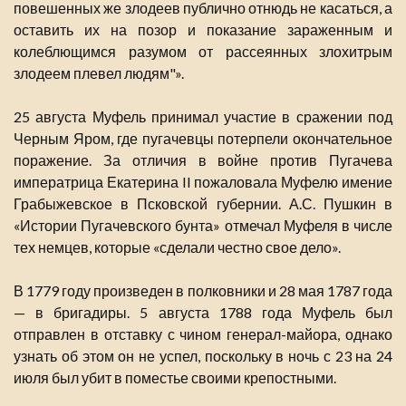
повешенных же злодеев публично отнюдь не касаться, а
оставить их на позор и показание зараженным и
колеблющимся разумом от рассеянных злохитрым
злодеем плевел людям"».
25 августа Муфель принимал участие в сражении под
Черным Яром, где пугачевцы потерпели окончательное
поражение. За отличия в войне против Пугачева
императрица Екатерина II пожаловала Муфелю имение
Грабыжевское в Псковской губернии. А.С. Пушкин в
«Истории Пугачевского бунта» отмечал Муфеля в числе
тех немцев, которые «сделали честно свое дело».
В 1779 году произведен в полковники и 28 мая 1787 года
— в бригадиры. 5 августа 1788 года Муфель был
отправлен в отставку с чином генерал-майора, однако
узнать об этом он не успел, поскольку в ночь с 23 на 24
июля был убит в поместье своими крепостными.