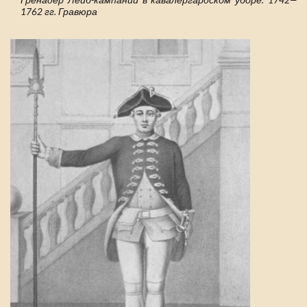
Гренадер Лейб-кампании в кавалергардском уборе. 1742—
1762 гг. Гравюра