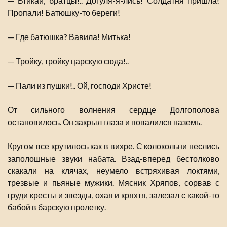
— Втикай, братцы!.. Догуля-я-лись! Солдатня пришла!
Пропали! Батюшку-то береги!
— Где батюшка? Вавила! Митька!
— Тройку, тройку царскую сюда!..
— Пали из пушки!.. Ой, господи Христе!
От сильного волнения сердце Долгополова
остановилось. Он закрыл глаза и повалился наземь.
Кругом все крутилось как в вихре. С колокольни неслись
заполошные звуки набата. Взад-вперед бестолково
скакали на клячах, неумело встряхивая локтями,
трезвые и пьяные мужики. Мясник Хряпов, сорвав с
груди кресты и звезды, охая и кряхтя, залезал с какой-то
бабой в барскую пролетку.