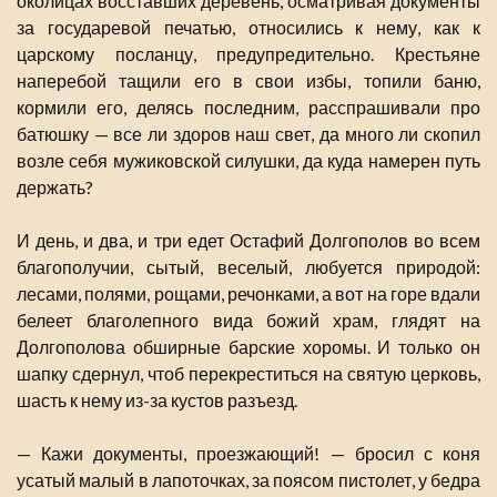
околицах восставших деревень, осматривая документы
за государевой печатью, относились к нему, как к
царскому посланцу, предупредительно. Крестьяне
наперебой тащили его в свои избы, топили баню,
кормили его, делясь последним, расспрашивали про
батюшку — все ли здоров наш свет, да много ли скопил
возле себя мужиковской силушки, да куда намерен путь
держать?
И день, и два, и три едет Остафий Долгополов во всем
благополучии, сытый, веселый, любуется природой:
лесами, полями, рощами, речонками, а вот на горе вдали
белеет благолепного вида божий храм, глядят на
Долгополова обширные барские хоромы. И только он
шапку сдернул, чтоб перекреститься на святую церковь,
шасть к нему из-за кустов разъезд.
— Кажи документы, проезжающий! — бросил с коня
усатый малый в лапоточках, за поясом пистолет, у бедра