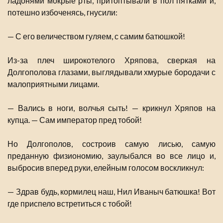
ладонями мокрые рты, притоптывали в пол пятками и,
потешно избоченясь, гнусили:
— С его величеством гуляем, с самим батюшкой!
Из-за плеч широкотелого Хряпова, сверкая на
Долгополова глазами, выглядывали хмурые бородачи с
малоприятными лицами.
— Вались в ноги, волчья сыть! — крикнул Хряпов на
купца. — Сам император пред тобой!
Но Долгополов, состроив самую лисью, самую
преданную физиономию, заулыбался во все лицо и,
выбросив вперед руки, елейным голосом воскликнул:
— Здрав будь, кормилец наш, Нил Иваныч батюшка! Вот
где приспело встретиться с тобой!