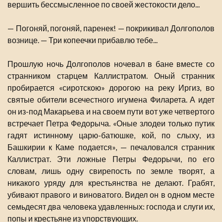
вершить бессмысленное по своей жестокости дело...
— Погоняй, погоняй, паренек! — покрикивал Долгополов
вознице. — Три копеечки прибавлю тебе...
Прошлую ночь Долгополов ночевал в бане вместе со
странником старцем Каллистратом. Оный странник
пробирается «сиротскою» дорогою на реку Иргиз, во
святые обители всечестного игумена Филарета. А идет
он из-под Макарьева и на своем пути вот уже четвертого
встречает Петра Федорыча. «Оные злодеи только путик
гадят истинному царю-батюшке, кой, по слыху, из
Башкирии к Каме подается», — печаловался странник
Каллистрат. Эти ложные Петры Федорычи, по его
словам, лишь одну свирепость по земле творят, а
никакого уряду для крестьянства не делают. Грабят,
убивают правого и виноватого. Видел он в одном месте
семьдесят два человека удавленных: господа и слуги их,
попы и крестьяне из упорствующих.