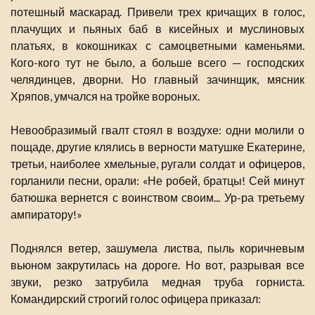
потешный маскарад. Привели трех кричащих в голос,
плачущих и пьяных баб в кисейных и муслиновых
платьях, в кокошниках с самоцветными каменьями.
Кого-кого тут не было, а больше всего — господских
челядинцев, дворни. Но главный зачинщик, мясник
Хряпов, умчался на тройке вороных.
Невообразимый гвалт стоял в воздухе: одни молили о
пощаде, другие клялись в верности матушке Екатерине,
третьи, наиболее хмельные, ругали солдат и офицеров,
горланили песни, орали: «Не робей, братцы! Сей минут
батюшка вернется с воинством своим... Ур-ра третьему
ампиратору!»
Поднялся ветер, зашумела листва, пыль коричневым
вьюном закрутилась на дороге. Но вот, разрывая все
звуки, резко затрубила медная труба горниста.
Командирский строгий голос офицера приказал: