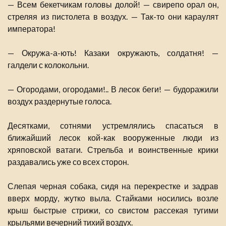
— Всем бекетчикам головы долой! — свирепо орал он,
стреляя из пистолета в воздух. — Так-то они караулят
императора!
— Окружа-а-ють! Казаки окружають, солдатня! —
галдели с колокольни.
— Огородами, огородами!.. В лесок беги! — будоражили
воздух раздернутые голоса.
Десятками, сотнями устремлялись спасаться в
ближайший лесок кой-как вооруженные люди из
хряповской ватаги. Стрельба и воинственные крики
раздавались уже со всех сторон.
Слепая черная собака, сидя на перекрестке и задрав
вверх морду, жутко выла. Стайками носились возле
крыш быстрые стрижи, со свистом рассекая тугими
крыльями вечерний тихий воздух.