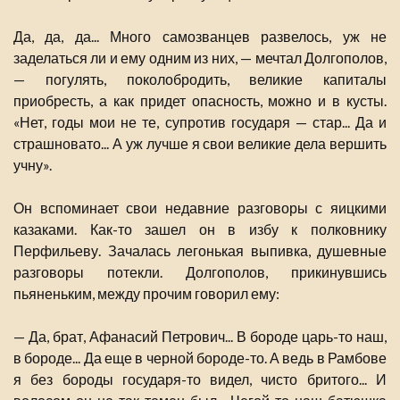
Да, да, да... Много самозванцев развелось, уж не
заделаться ли и ему одним из них, — мечтал Долгополов,
— погулять, поколобродить, великие капиталы
приобресть, а как придет опасность, можно и в кусты.
«Нет, годы мои не те, супротив государя — стар... Да и
страшновато... А уж лучше я свои великие дела вершить
учну».
Он вспоминает свои недавние разговоры с яицкими
казаками. Как-то зашел он в избу к полковнику
Перфильеву. Зачалась легонькая выпивка, душевные
разговоры потекли. Долгополов, прикинувшись
пьяненьким, между прочим говорил ему:
— Да, брат, Афанасий Петрович... В бороде царь-то наш,
в бороде... Да еще в черной бороде-то. А ведь в Рамбове
я без бороды государя-то видел, чисто бритого... И