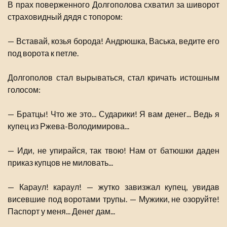
В прах поверженного Долгополова схватил за шиворот
страховидный дядя с топором:
— Вставай, козья борода! Андрюшка, Васька, ведите его
под ворота к петле.
Долгополов стал вырываться, стал кричать истошным
голосом:
— Братцы! Что же это... Сударики! Я вам денег... Ведь я
купец из Ржева-Володимирова...
— Иди, не упирайся, так твою! Нам от батюшки даден
приказ купцов не миловать...
— Караул! караул! — жутко завизжал купец, увидав
висевшие под воротами трупы. — Мужики, не озоруйте!
Паспорт у меня... Денег дам...