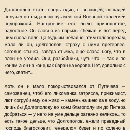
Долгополов ехал теперь один, с возницей, лошадей
получал по выданной пугачевской Военной коллегией
подорожной. Настроение его было приподнятое,
радостное. Он словно из тюрьмы сбежал, и вот перед
ним снова воля. Да будь им неладно, этим головорезам,
мало ли он, Долгополов, страху с ними претерпел:
сегодня стычка, завтра стычка, еще слава богу, что в
плен не угодил. Они, разбойники, чуть что — так и по
коням, а он на коне, как баран на корове. Нет, довольно с
него, хватит...
Хоть он и мало покорыствовался от Пугачева —
самозванец, чтоб его лихоманка затрясла, прижимист,
лют, согруби ему, он живо — камень на шею да в воду, но
лишь бы Долгополову во всем благополучии до Питера
добраться — у него на уме дельце затеяно великое... то
есть такое дельце, что Долгополов, ежели праведный
господь благословит, генералом будет и по колено в