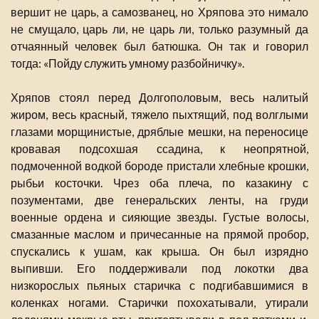
вершит не царь, а самозванец, но Хряпова это нимало
не смущало, царь ли, не царь ли, только разумный да
отчаянный человек был батюшка. Он так и говорил
тогда: «Пойду служить умному разбойничку».
Хряпов стоял перед Долгополовым, весь налитый
жиром, весь красный, тяжело пыхтящий, под волглыми
глазами морщинистые, дряблые мешки, на переносице
кровавая подсохшая ссадина, к неопрятной,
подмоченной водкой бороде пристали хлебные крошки,
рыбьи косточки. Чрез оба плеча, по казакину с
позументами, две генеральских ленты, на груди
военные ордена и сияющие звезды. Густые волосы,
смазанные маслом и причесанные на прямой пробор,
спускались к ушам, как крыша. Он был изрядно
выпивши. Его поддерживали под локотки два
низкорослых пьяных старичка с подгибавшимися в
коленках ногами. Старички похохатывали, утирали