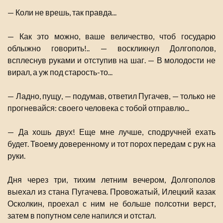
— Коли не врешь, так правда...
— Как это можно, ваше величество, чтоб государю
облыжно говорить!.. — воскликнул Долгополов,
всплеснув руками и отступив на шаг. — В молодости не
вирал, а уж под старость-то...
— Ладно, пущу, — подумав, ответил Пугачев, — только не
прогневайся: своего человека с тобой отправлю...
— Да хошь двух! Еще мне лучше, сподручней ехать
будет. Твоему доверенному и тот порох передам с рук на
руки.
Дня через три, тихим летним вечером, Долгополов
выехал из стана Пугачева. Провожатый, Илецкий казак
Осколкин, проехал с ним не больше полсотни верст,
затем в попутном селе напился и отстал.