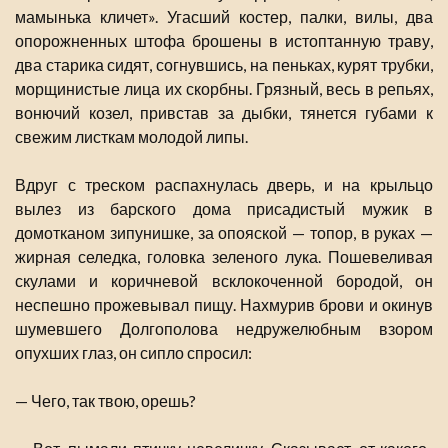
мамынька кличет». Угасший костер, палки, вилы, два
опорожненных штофа брошены в истоптанную траву,
два старика сидят, согнувшись, на пеньках, курят трубки,
морщинистые лица их скорбны. Грязный, весь в репьях,
вонючий козел, привстав за дыбки, тянется губами к
свежим листкам молодой липы.
Вдруг с треском распахнулась дверь, и на крыльцо
вылез из барского дома присадистый мужик в
домотканом зипунишке, за опояской — топор, в руках —
жирная селедка, головка зеленого лука. Пошевеливая
скулами и коричневой всклокоченной бородой, он
неспешно прожевывал пищу. Нахмурив брови и окинув
шумевшего Долгополова недружелюбным взором
опухших глаз, он сипло спросил:
— Чего, так твою, орешь?