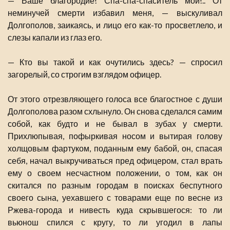
— Ваше благородие! Спа-спа-спаситель мой!.. От
неминучей смерти избавил меня, — выскуливал
Долгополов, заикаясь, и лицо его как-то просветлело, и
слезы капали из глаз его.
— Кто вы такой и как очутились здесь? — спросил
загорелый, со строгим взглядом офицер.
От этого отрезвляющего голоса все благостное с души
Долгополова разом схлынуло. Он снова сделался самим
собой, как будто и не бывал в зубах у смерти.
Прихлюпывая, пофыркивая носом и вытирая голову
холщовым фартуком, поданным ему бабой, он, спасая
себя, начал выкручиваться пред офицером, стал врать
ему о своем несчастном положении, о том, как он
скитался по разным городам в поисках беспутного
своего сына, уехавшего с товарами еще по весне из
Ржева-города и нивесть куда скрывшегося: то ли
вьюнош спился с кругу, то ли угодил в лапы