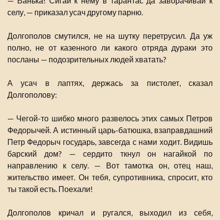
— Ванька! Сигай к нему в тарантас да заворачивай к
селу, — приказал усач другому парню.
Долгополов смутился, не на шутку перетрусил. Да уж
полно, не от казенного ли какого отряда дураки это
посланы — подозрительных людей хватать?
А усач в лаптях, держась за пистолет, сказал
Долгополову:
— Чегой-то шибко много развелось этих самых Петров
Федорычей. А истинный царь-батюшка, взаправдашний
Петр Федорыч государь, завсегда с нами ходит. Видишь
барский дом? — сердито ткнул он нагайкой по
направлению к селу. — Вот тамотка он, отец наш,
жительство имеет. Он тебя, супротивника, спросит, кто
ты такой есть. Поехали!
Долгополов кричал и ругался, выходил из себя,