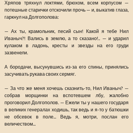
Хряпов тряхнул локтями, брюхом, всем корпусом —
потешные старички отскочили прочь — и, выкатив глаза,
гаркнул на Долгополова:
— Ах ты, крамольник, песий сын! Какой я тебе Нил
Иваныч?! Вались в землю, а то сказано!.. — и ударил
кулаком в ладонь, кресты и звезды на его груди
зазвенели.
А бородачи, высунувшись из-за его спины, принялись
засучивать рукава своих сермяг.
— За что же меня хочешь сказнить-то, Нил Иваныч? —
собрав морщинки на вспотевшем лбу, жалобно
проговорил Долгополов. — Ежели ты у нашего государя
в великих генералах ходишь, так ведь и я-то у батюшки
не обсевок в поле... Ведь я, мотри, послан его
величеством...