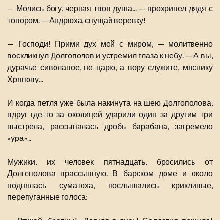
— Молись богу, черная твоя душа... — прохрипел дядя с
топором. — Андрюха, спущай веревку!
— Господи! Прими дух мой с миром, — молитвенно
воскликнул Долгополов и устремил глаза к небу. — А вы,
дурачье сиволапое, не царю, а вору служите, мяснику
Хряпову...
И когда петля уже была накинута на шею Долгополова,
вдруг где-то за околицей ударили один за другим три
выстрела, рассыпалась дробь барабана, загремело
«ура»...
Мужики, их человек пятнадцать, бросились от
Долгополова врассыпную. В барском доме и около
поднялась суматоха, послышались крикливые,
перепуганные голоса: