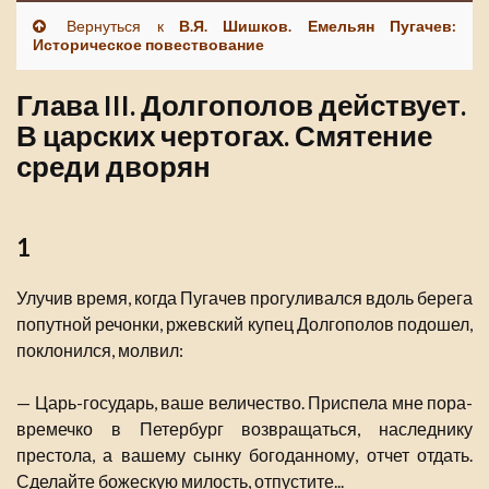
Вернуться к
В.Я. Шишков. Емельян Пугачев:
Историческое повествование
Глава III. Долгополов действует.
В царских чертогах. Смятение
среди дворян
1
Улучив время, когда Пугачев прогуливался вдоль берега
попутной речонки, ржевский купец Долгополов подошел,
поклонился, молвил:
— Царь-государь, ваше величество. Приспела мне пора-
времечко в Петербург возвращаться, наследнику
престола, а вашему сынку богоданному, отчет отдать.
Сделайте божескую милость, отпустите...