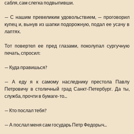
сабля, сам слегка подвыпивши.
— С нашим превеликим удовольствием, — проговорил
купец и, вынув из шапки подорожную, подал ее усачу в
лаптях.
Тот повертел ее пред глазами, поколупал сургучную
печать, спросил:
— Куда правишься?
— А еду я к самому наследнику престола Павлу
Петровичу в столичный град Санкт-Петербург. Да ты,
служба, прочти в бумаге-то...
— Кто послал тебя?
— А послал меня сам государь Петр Федорыч...