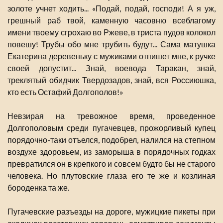
золоте учнет ходить... «Подай, подай, господи! А я уж,
грешный раб твой, каменную часовню всеблагому
имени твоему сгрохаю во Ржеве, в триста пудов колокол
повешу! Трубы обо мне трубить будут... Сама матушка
Екатерина деревеньку с мужиками отпишет мне, к ручке
своей допустит... Знай, воевода Таракан, знай,
треклятый обидчик Твердозадов, знай, вся Россиюшка,
кто есть Остафий Долгополов!»
Невзирая на тревожное время, проведенное
Долгополовым среди пугачевцев, прожорливый купец
порядочно-таки отъелся, подобрел, налился на степном
воздухе здоровьем, из заморыша в порядочных годках
превратился он в крепкого и совсем будто бы не старого
человека. Но плутовские глаза его те же и козлиная
бороденка та же.
Пугачевские разъезды на дороге, мужицкие пикеты при