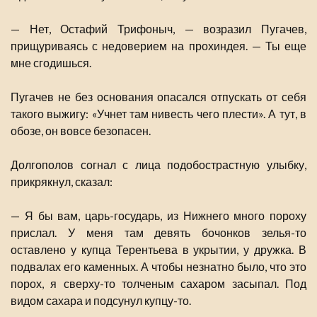
— Нет, Остафий Трифоныч, — возразил Пугачев,
прищуриваясь с недоверием на прохиндея. — Ты еще
мне сгодишься.
Пугачев не без основания опасался отпускать от себя
такого выжигу: «Учнет там нивесть чего плести». А тут, в
обозе, он вовсе безопасен.
Долгополов согнал с лица подобострастную улыбку,
прикрякнул, сказал:
— Я бы вам, царь-государь, из Нижнего много пороху
прислал. У меня там девять бочонков зелья-то
оставлено у купца Терентьева в укрытии, у дружка. В
подвалах его каменных. А чтобы незнатно было, что это
порох, я сверху-то толченым сахаром засыпал. Под
видом сахара и подсунул купцу-то.