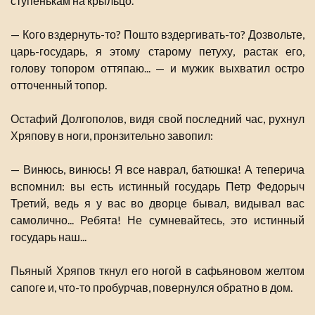
ступенькам на крыльцо.
— Кого вздернуть-то? Пошто вздергивать-то? Дозвольте,
царь-государь, я этому старому петуху, растак его,
голову топором оттяпаю... — и мужик выхватил остро
отточенный топор.
Остафий Долгополов, видя свой последний час, рухнул
Хряпову в ноги, пронзительно завопил:
— Винюсь, винюсь! Я все наврал, батюшка! А теперича
вспомнил: вы есть истинный государь Петр Федорыч
Третий, ведь я у вас во дворце бывал, видывал вас
самолично... Ребята! Не сумневайтесь, это истинный
государь наш...
Пьяный Хряпов ткнул его ногой в сафьяновом желтом
сапоге и, что-то пробурчав, повернулся обратно в дом.