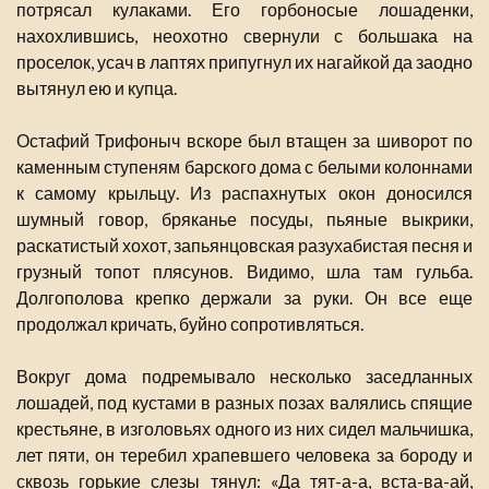
потрясал кулаками. Его горбоносые лошаденки,
нахохлившись, неохотно свернули с большака на
проселок, усач в лаптях припугнул их нагайкой да заодно
вытянул ею и купца.
Остафий Трифоныч вскоре был втащен за шиворот по
каменным ступеням барского дома с белыми колоннами
к самому крыльцу. Из распахнутых окон доносился
шумный говор, бряканье посуды, пьяные выкрики,
раскатистый хохот, запьянцовская разухабистая песня и
грузный топот плясунов. Видимо, шла там гульба.
Долгополова крепко держали за руки. Он все еще
продолжал кричать, буйно сопротивляться.
Вокруг дома подремывало несколько заседланных
лошадей, под кустами в разных позах валялись спящие
крестьяне, в изголовьях одного из них сидел мальчишка,
лет пяти, он теребил храпевшего человека за бороду и
сквозь горькие слезы тянул: «Да тят-а-а, вста-ва-ай,