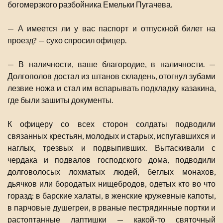
богомерзкого разбойника Емельки Пугачева.
— А имеется ли у вас паспорт и отпускной билет на
проезд? — сухо спросил офицер.
— В наличности, ваше благородие, в наличности. —
Долгополов достал из штанов складень, отогнул зубами
лезвие ножа и стал им вспарывать подкладку казакина,
где были зашиты документы.
К офицеру со всех сторон солдаты подводили
связанных крестьян, молодых и старых, испугавшихся и
наглых, трезвых и подвыпивших. Вытаскивали с
чердака и подвалов господского дома, подводили
долговолосых лохматых людей, беглых монахов,
дьячков или бородатых нищебродов, одетых кто во что
горазд: в барские халаты, в женские кружевные капоты,
в парчовые душегреи, в рваные пестрядинные портки и
растоптанные лаптишки — какой-то святочный