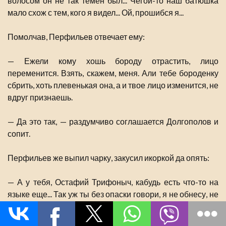
волосом он не так темен был... Чегой-то наш батюшка
мало схож с тем, кого я видел... Ой, прошибся я...
Помолчав, Перфильев отвечает ему:
— Ежели кому хошь бороду отрастить, лицо
переменится. Взять, скажем, меня. Али тебе бороденку
сбрить, хоть плевенькая она, а и твое лицо изменится, не
вдруг признаешь.
— Да это так, — раздумчиво соглашается Долгополов и
сопит.
Перфильев же выпил чарку, закусил икоркой да опять:
— А у тебя, Остафий Трифоныч, кабудь есть что-то на
языке еще... Так уж ты без опаски говори, я не обнесу, не
бойсь.