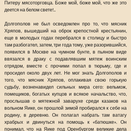
Питеру мясоторговца. Боже мой, боже мой, что же это
деется на белом свете!..
Долгополов не был осведомлен про то, что мясник
Хряпов, вышедший на оброк крепостной крестьянин,
еще в молодых годах перебрался в столицу и быстро
там разбогател, затем, три года тому, уже разорившийся,
появился в Москве на чумном бунте, в пьяном виде
ввязался в драку с подавлявшим мятеж воинским
отрядом, вместе с прочими попал в тюрьму, где и
просидел около двух лет. Не мог знать Долгополов и
того, что мясник Хряпов, оплакивая свою горькую
судьбу, возненавидел сильных мира сего: вельмож,
помещиков, богатых купцов и всякое начальство, что,
прослышав о мятежной заварухе среди казаков на
вольном Яике, он прошлой зимой пробирался к себе на
родину, в деревню. Он полагал набрать там ватагу
храбрых и двинуться на помощь к «батюшке». Он
понимал, что на Яике под Оренбургом великие дела