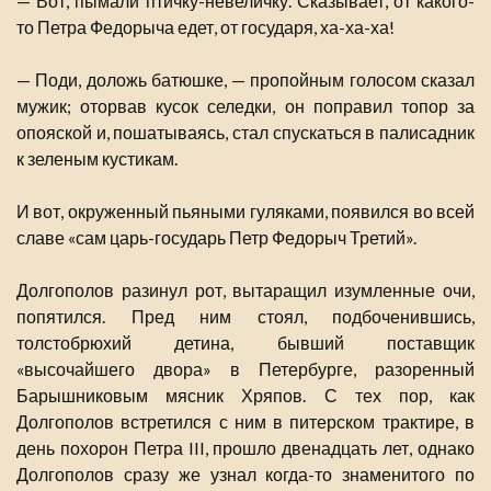
— Вот, пымали птичку-невеличку. Сказывает, от какого-
то Петра Федорыча едет, от государя, ха-ха-ха!
— Поди, доложь батюшке, — пропойным голосом сказал
мужик; оторвав кусок селедки, он поправил топор за
опояской и, пошатываясь, стал спускаться в палисадник
к зеленым кустикам.
И вот, окруженный пьяными гуляками, появился во всей
славе «сам царь-государь Петр Федорыч Третий».
Долгополов разинул рот, вытаращил изумленные очи,
попятился. Пред ним стоял, подбоченившись,
толстобрюхий детина, бывший поставщик
«высочайшего двора» в Петербурге, разоренный
Барышниковым мясник Хряпов. С тех пор, как
Долгополов встретился с ним в питерском трактире, в
день похорон Петра III, прошло двенадцать лет, однако
Долгополов сразу же узнал когда-то знаменитого по