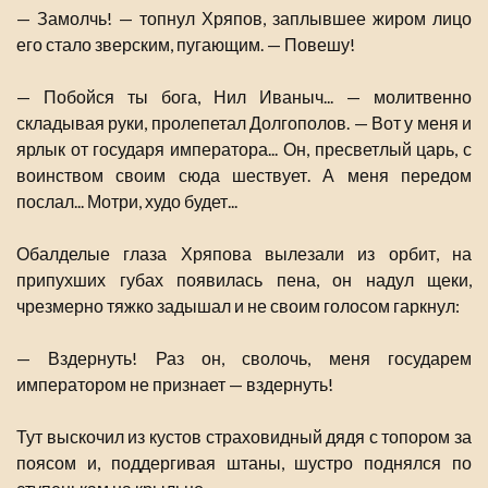
— Замолчь! — топнул Хряпов, заплывшее жиром лицо
его стало зверским, пугающим. — Повешу!
— Побойся ты бога, Нил Иваныч... — молитвенно
складывая руки, пролепетал Долгополов. — Вот у меня и
ярлык от государя императора... Он, пресветлый царь, с
воинством своим сюда шествует. А меня передом
послал... Мотри, худо будет...
Обалделые глаза Хряпова вылезали из орбит, на
припухших губах появилась пена, он надул щеки,
чрезмерно тяжко задышал и не своим голосом гаркнул:
— Вздернуть! Раз он, сволочь, меня государем
императором не признает — вздернуть!
Тут выскочил из кустов страховидный дядя с топором за
поясом и, поддергивая штаны, шустро поднялся по