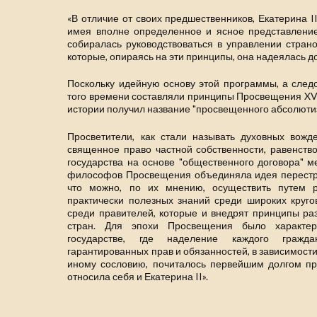
«В отличие от своих предшественников, Екатерина I
имея вполне определенное и ясное представление
собиралась руководствоваться в управлении страной
которые, опираясь на эти принципы, она надеялась до
Поскольку идейную основу этой программы, а следо
того времени составляли принципы Просвещения XVIII
истории получил название "просвещенного абсолюти
Просветители, как стали называть духовных вожд
священное право частной собственности, равенств
государства на основе "общественного договора" м
философов Просвещения объединяла идея перестро
что можно, по их мнению, осуществить путем р
практически полезных знаний среди широких круг
среди правителей, которые и внедрят принципы ра
стран. Для эпохи Просвещения было характер
государстве, где наделение каждого гражд
гарантированных прав и обязанностей, в зависимости
иному сословию, почиталось первейшим долгом пр
относила себя и Екатерина II».