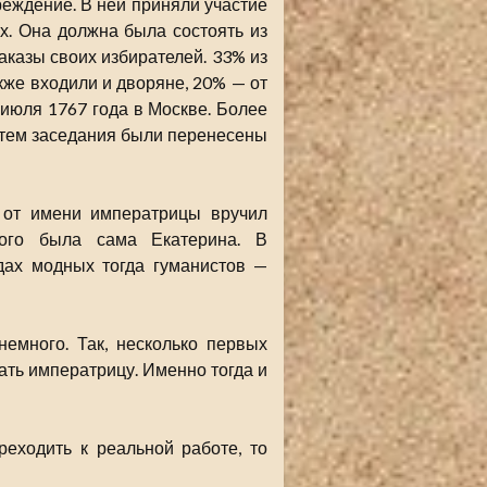
еждение. В ней приняли участие
х. Она должна была состоять из
аказы своих избирателей. 33% из
акже входили и дворяне, 20% — от
 июля 1767 года в Москве. Более
Затем заседания были перенесены
 от имени императрицы вручил
рого была сама Екатерина. В
дах модных тогда гуманистов —
немного. Так, несколько первых
ать императрицу. Именно тогда и
еходить к реальной работе, то