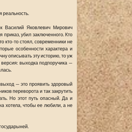
я реальность.
ик Василий Яковлевич Мирович
 приказ, убил заключенного. Кто
то кто-то стоял, современники не
оторые особенности характера и
чну описывать эту историю, то уж
ть версия: выходка подпоручика —
лась.
 выход — это проявить здоровый
иков переворота и так закрутить
ать. Но этот путь опасный. Да и
а хотела, чтобы ее любили, а не
государыней.