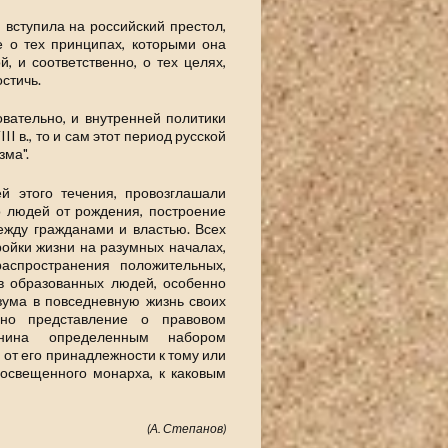
I вступила на российский престол,
 о тех принципах, которыми она
, и соответственно, о тех целях,
стичь.
вательно, и внутренней политики
 в., то и сам этот период русской
зма".
ей этого течения, провозглашали
о людей от рождения, построение
ежду гражданами и властью. Всех
йки жизни на разумных началах,
аспространения положительных,
ов образованных людей, особенно
зума в повседневную жизнь своих
но представление о правовом
анина определенным набором
 от его принадлежности к тому или
освещенного монарха, к каковым
(А. Степанов)