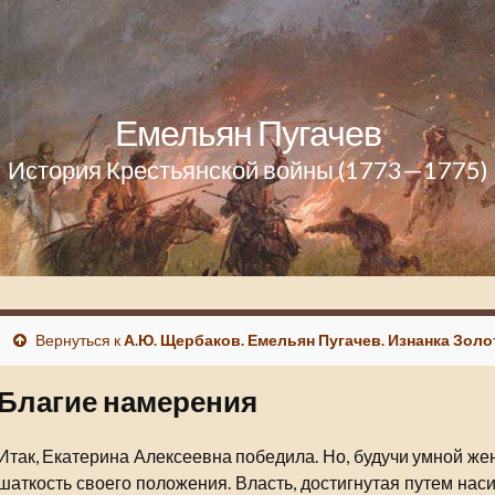
Емельян Пугачев
История Крестьянской войны (1773—1775)
Вернуться к
А.Ю. Щербаков. Емельян Пугачев. Изнанка Золо
Благие намерения
Итак, Екатерина Алексеевна победила. Но, будучи умной ж
шаткость своего положения. Власть, достигнутая путем наси