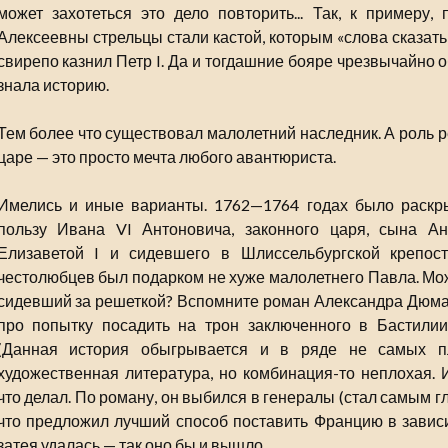
может захотеться это дело повторить... Так, к примеру
Алексеевны стрельцы стали кастой, которым «слова сказать
свирепо казнил Петр I. Да и тогдашние бояре чрезвычайно о
знала историю.
Тем более что существовал малолетний наследник. А роль 
царе — это просто мечта любого авантюриста.
Имелись и иные варианты. 1762—1764 годах было раскры
пользу Ивана VI Антоновича, законного царя, сына Ан
Елизаветой I и сидевшего в Шлиссельбургской крепос
честолюбцев был подарком не хуже малолетнего Павла. Може
сидевший за решеткой? Вспомните роман Александра Дюма
про попытку посадить на трон заключенного в Бастилии
(Данная история обыгрывается и в ряде не самых пл
художественная литература, но комбинация-то неплохая.
что делал. По роману, он выбился в генералы (стал самым 
что предложил лучший способ поставить Францию в зависи
затея удалась — так оно бы и вышло.