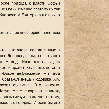
, после прихода к власти Софьи
 не моги». Именно поэтому их так
бнаглели. А Екатерина II отлично
регента при несовершеннолетнем
то 3 заговора, составленных в
ны Леопольдовны, свергнутого
ти. А ведь Иван как царь для
т ли править человек, с детства
 «Виконт де Бражелон» — эпизод
 брата-близнеца Людовика XIV.
охих фильмов.) Это, конечно,
 Иезуит Арамис хорошо понимал,
главным) иезуитов именно потому,
мость от ордена. И если бы его