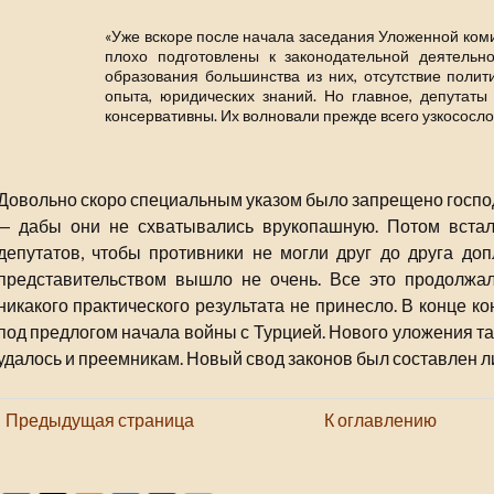
«Уже вскоре после начала заседания Уложенной коми
плохо подготовлены к законодательной деятельно
образования большинства из них, отсутствие полит
опыта, юридических знаний. Но главное, депутаты
консервативны. Их волновали прежде всего узкососло
Довольно скоро специальным указом было запрещено господ
— дабы они не схватывались врукопашную. Потом встал
депутатов, чтобы противники не могли друг до друга доп
представительством вышло не очень. Все это продолжа
никакого практического результата не принесло. В конце к
под предлогом начала войны с Турцией. Нового уложения так
удалось и преемникам. Новый свод законов был составлен л
Предыдущая страница
К оглавлению