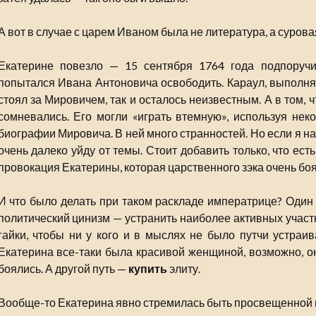
А вот в случае с царем Иваном была не литература, а сурова
Екатерине повезло — 15 сентября 1764 года подпоруч
попытался Ивана Антоновича освободить. Караул, выполняя
стоял за Мировичем, так и осталось неизвестным. А в том, ч
сомневались. Его могли «играть втемную», используя нек
биографии Мировича. В ней много странностей. Но если я на
очень далеко уйду от темы. Стоит добавить только, что ес
провокация Екатерины, которая царственного зэка очень боя
И что было делать при таком раскладе императрице? Один
политический цинизм — устранить наиболее активных участн
гайки, чтобы ни у кого и в мыслях не было путчи устраив
Екатерина все-таки была красивой женщиной, возможно, он
боялись. А другой путь —
купить
элиту.
Вообще-то Екатерина явно стремилась быть просвещенной 