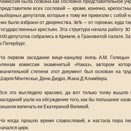
Комиссия была созвана как сословно-представительное учр
представители всех сословий — кроме, конечно, крепостны
выборных депутатов, которые к тому же привезли с собой н
них было избрано от дворянства, 36% — от горожан, куда т
государственных крестьян. Эта структура начала работу 30
600 депутатов собрались в Кремле, в Грановитой палате. 
в Петербург.
На первом заседании вице-канцлер князь А.М. Голицын
членам комиссии знаменитый «Наказ», автором кото
значительной степени этот документ был основан на тру
Шарля Монтескье, Дени Дидро, Жана Д'Аламбера.
Все это выглядело красиво, да вот только толку вышло 
заседаний ушли на обсуждение того, как бы попышнее назв
решили величать ее Екатериной Великой.
Но когда прошло время славословий, и настала пора пер
начался цирк.