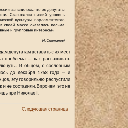
ссии выяснилось, что ее депутаты
сти. Сказывался низкий уровень
ической культуры, парламентского
 в своей массе оказались весьма
вные и групповые интересы».
(А. Степанов)
ам депутатам вставать с их мест
а проблема — как рассаживать
люнуть... В общем, с сословным
лось до декабря 1768 года — и
онцов, эту говорильню распустили
 и не составили. Впрочем, это не
ишь при Николае I.
Следующая страница