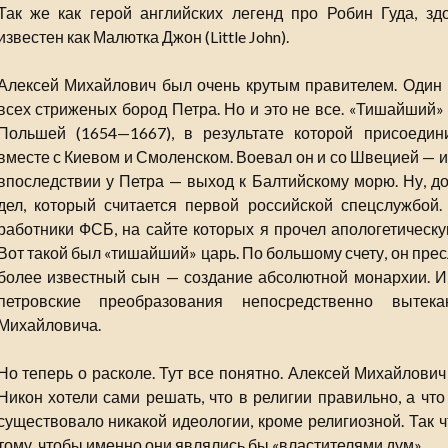
Так же как герой английских легенд про Робин Гуда, зд
известен как Малютка Джон (Little John).
Алексей Михайлович был очень крутым правителем. Один 
всех стриженых бород Петра. Но и это не все. «Тишайший» 
Польшей (1654—1667), в результате которой присоедин
вместе с Киевом и Смоленском. Воевал он и со Швецией — и 
впоследствии у Петра — выход к Балтийскому морю. Ну, до
дел, который считается первой российской спецслужбой.
работники ФСБ, на сайте которых я прочел апологетическу
Вот такой был «тишайший» царь. По большому счету, он пресл
более известный сын — создание абсолютной монархии. И 
петровские преобразования непосредственно вытек
Михайловича.
Но теперь о расколе. Тут все понятно. Алексей Михайлови
Никон хотели сами решать, что в религии правильно, а что
существовало никакой идеологии, кроме религиозной. Так ч
тому, чтобы именно они являлись бы «властителями дум».