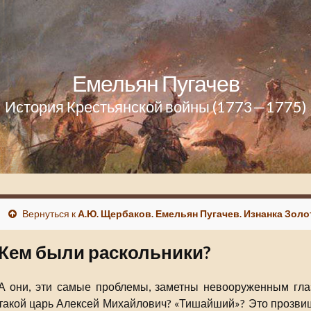
Емельян Пугачев
История Крестьянской войны (1773—1775)
Вернуться к
А.Ю. Щербаков. Емельян Пугачев. Изнанка Золо
Кем были раскольники?
А они, эти самые проблемы, заметны невооруженным глаз
такой царь Алексей Михайлович? «Тишайший»? Это прозвище