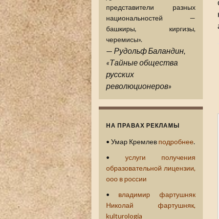
представители разных
национальностей —
башкиры, киргизы,
черемисы».
—
Рудольф Баландин,
«Тайные общества
русских
революционеров»
НА ПРАВАХ РЕКЛАМЫ
• Умар Кремлев
подробнее
.
•
услуги получения
образовательной лицензии,
ооо в россии
•
владимир фартушняк
Николай фартушняк,
kulturologia