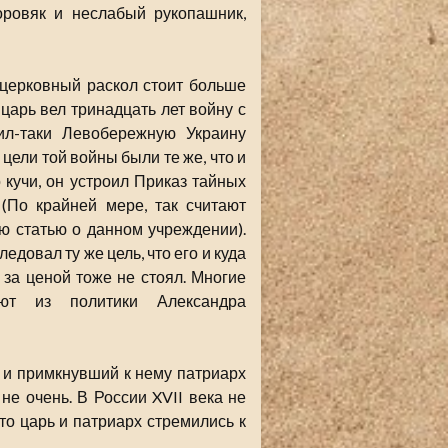
оровяк и неслабый рукопашник,
церковный раскол стоит больше
царь вел тринадцать лет войну с
ил-таки Левобережную Украину
цели той войны были те же, что и
 кучи, он устроил Приказ тайных
 (По крайней мере, так считают
ю статью о данном учреждении).
едовал ту же цель, что его и куда
за ценой тоже не стоял. Многие
ают из политики Александра
ч и примкнувший к нему патриарх
 не очень. В России XVII века не
то царь и патриарх стремились к