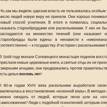
Но, как мы видели, царская власть не пользовалась особым
число людей новую веру не приняли. Они хорошо понимал
новый способ угнетения. В итоге и появилась социаль
называть старообрядцами или раскольниками. У них не бы
распадаются на множество течений (они называют и
старообрядцы были едины: в ненависти к «никониана
соответственно — к государству. И истории с раскольниками
В 1668 году монахи Соловецкого монастыря подняли восста
прислали новые церковные книги, а святые отцы их не приз
смирными агнцами, они продержались против правительстве
есть целых
восемь лет
!
К 80-м годам XVIII века раскольники выработали свою
заключалась в восстановлении «исконной веры». В методах 
можно ожидать от людей, которые легко шли на «ог
самосожжение? Люди с подобной психологией, которым плев