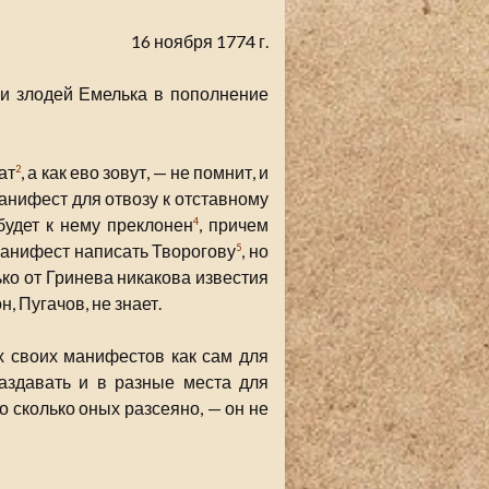
16 ноября 1774 г.
ции злодей Емелька в пополнение
ат
, а как ево зовут, — не помнит, и
2
манифест для отвозу к отставному
 будет к нему преклонен
, причем
4
 манифест написать Творогову
, но
5
лько от Гринева никакова известия
н, Пугачов, не знает.
х своих манифестов как сам для
аздавать и в разные места для
о сколько оных разсеяно, — он не