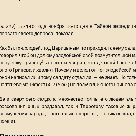
(
л. 219
) 1774-го года ноября 16-го дня в Тайной экспеди
перваго своего допроса
показал:
1
Как был он, злодей, под Царицыным, то приходил к нему салд
говорил, чтоб он дал ему злодейской свой возмутительной 
порутчику Гриневу
, а притом уверял, что-де оной Гринев
3
оного Гринева и хвалил. Почему и велел он тот злодейской
оной написал ли и тому салдату отдал ли, — не знает. Но то
на тот ево манифест (
л. 219 об.
) не получал, и оного Гринева о
Да и сверх сего салдата, множество толпы его людем злы
разсевания оных раздавал, так и Творогову таковые ж р
возмущения народа, — кто только попросит, — приказывал, н
помнит.