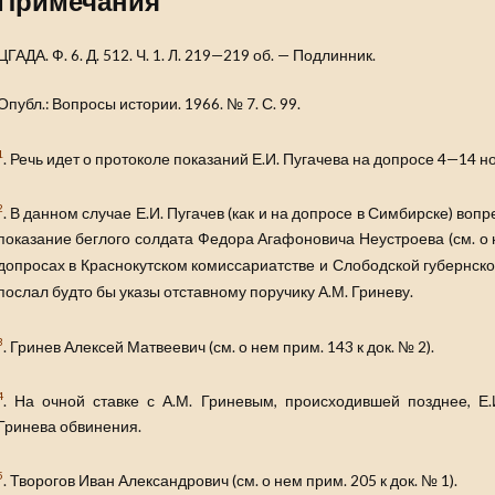
Примечания
ЦГАДА. Ф. 6. Д. 512. Ч. 1. Л. 219—219 об. — Подлинник.
Опубл.: Вопросы истории. 1966. № 7. С. 99.
1
. Речь идет о протоколе показаний Е.И. Пугачева на допросе 4—14 ноя
2
. В данном случае Е.И. Пугачев (как и на допросе в Симбирске) в
показание беглого солдата Федора Агафоновича Неустроева (см. о н
допросах в Краснокутском комиссариатстве и Слободской губернско
послал будто бы указы отставному поручику А.М. Гриневу.
3
. Гринев Алексей Матвеевич (см. о нем прим. 143 к док. № 2).
4
. На очной ставке с А.М. Гриневым, происходившей позднее, Е
Гринева обвинения.
5
. Творогов Иван Александрович (см. о нем прим. 205 к док. № 1).