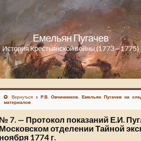
Емельян Пугачев
История Крестьянской войны (1773—1775)
Вернуться к
Р.В. Овчинников. Емельян Пугачев на сл
материалов
№ 7. — Протокол показаний Е.И. Пуг
Московском отделении Тайной экс
ноября 1774 г.