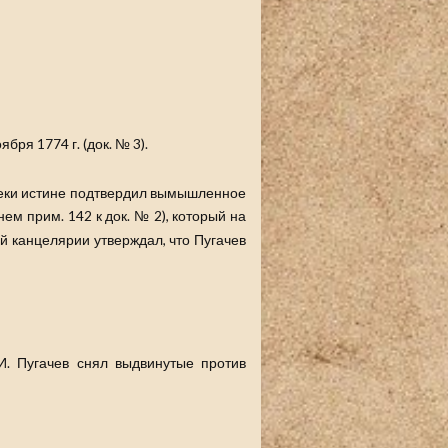
бря 1774 г. (док. № 3).
опреки истине подтвердил вымышленное
ем прим. 142 к док. № 2), который на
й канцелярии утверждал, что Пугачев
.И. Пугачев снял выдвинутые против