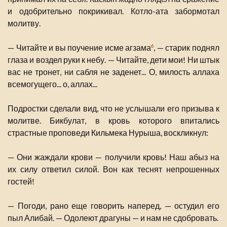
и одобрительно покрикивал. Котло-ата забормотал
молитву.
— Читайте и вы поучение исме агзама
, — старик поднял
6
глаза и воздел руки к небу. — Читайте, дети мои! Ни штык
вас не тронет, ни сабля не заденет... О, милость аллаха
всемогущего... о, аллах...
Подростки сделали вид, что не услышали его призыва к
молитве. Бикбулат, в кровь которого впитались
страстные проповеди Кильмека Нурыша, воскликнул:
— Они жаждали крови — получили кровь! Наш абыз на
их силу ответил силой. Вон как теснят непрошенных
гостей!
— Погоди, рано еще говорить наперед, — остудил его
пыл Алибай. — Одолеют драгуны — и нам не сдобровать.