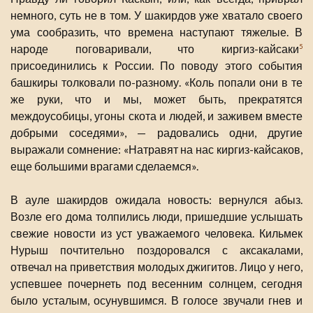
немного, суть не в том. У шакирдов уже хватало своего
ума сообразить, что времена наступают тяжелые. В
народе поговаривали, что киргиз-кайсаки
5
присоединились к России. По поводу этого события
башкиры толковали по-разному. «Коль попали они в те
же руки, что и мы, может быть, прекратятся
междоусобицы, угоны скота и людей, и заживем вместе
добрыми соседями», — радовались одни, другие
выражали сомнение: «Натравят на нас киргиз-кайсаков,
еще большими врагами сделаемся».
В ауле шакирдов ожидала новость: вернулся абыз.
Возле его дома толпились люди, пришедшие услышать
свежие новости из уст уважаемого человека. Кильмек
Нурыш почтительно поздоровался с аксакалами,
отвечал на приветствия молодых джигитов. Лицо у него,
успевшее почернеть под весенним солнцем, сегодня
было усталым, осунувшимся. В голосе звучали гнев и