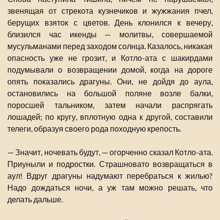
звенящая от стрекота кузнечиков и жужжания пчел,
берущих взяток с цветов. День клонился к вечеру,
близился час икенды — молитвы, совершаемой
мусульманами перед заходом солнца. Казалось, никакая
опасность уже не грозит, и Котло-ата с шакирдами
подумывали о возвращении домой, когда на дороге
опять показались драгуны. Они, не дойдя до аула,
остановились на большой поляне возле балки,
поросшей тальником, затем начали распрягать
лошадей; по кругу, вплотную одна к другой, составили
телеги, образуя своего рода походную крепость.
— Значит, ночевать будут, — огорченно сказал Котло-ата.
Приуныли и подростки. Страшновато возвращаться в
аул! Вдруг драгуны надумают перебраться к жилью?
Надо дождаться ночи, а уж там можно решать, что
делать дальше.