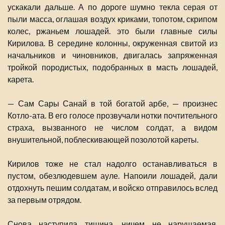
ускакали дальше. А по дороге шумно текла серая от
пыли масса, оглашая воздух криками, топотом, скрипом
колес, ржаньем лошадей. это были главные силы
Кирилова. В середине колонны, окруженная свитой из
начальников и чиновников, двигалась запряженная
тройкой породистых, подобранных в масть лошадей,
карета.
— Сам Сары Санай в той богатой арбе, — произнес
Котло-ата. В его голосе прозвучали нотки почтительного
страха, вызванного не числом солдат, а видом
внушительной, поблескивающей позолотой кареты.
Кирилов тоже не стал надолго останавливаться в
пустом, обезлюдевшем ауле. Напоили лошадей, дали
отдохнуть пешим солдатам, и войско отправилось вслед
за первым отрядом.
Снова наступила тишина, ничем не нарушаемая,