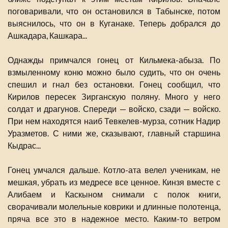
поговаривали, что он остановился в Табынске, потом
выяснилось, что он в Куганаке. Теперь добрался до
Ашкадара, Кашкара...
Однажды примчался гонец от Кильмека-абыза. По
взмыленному коню можно было судить, что он очень
спешил и гнал без остановки. Гонец сообщил, что
Кирилов пересек Зирганскую поляну. Много у него
солдат и драгунов. Спереди — войско, сзади — войско.
При нем находятся наиб Тевкелев-мурза, сотник Надир
Уразметов. С ними же, сказывают, главный старшина
Кыдрас...
Гонец умчался дальше. Котло-ата велел ученикам, не
мешкая, убрать из медресе все ценное. Кинзя вместе с
Алибаем и Каскыном снимали с полок книги,
сворачивали молельные коврики и длинные полотенца,
пряча все это в надежное место. Каким-то ветром