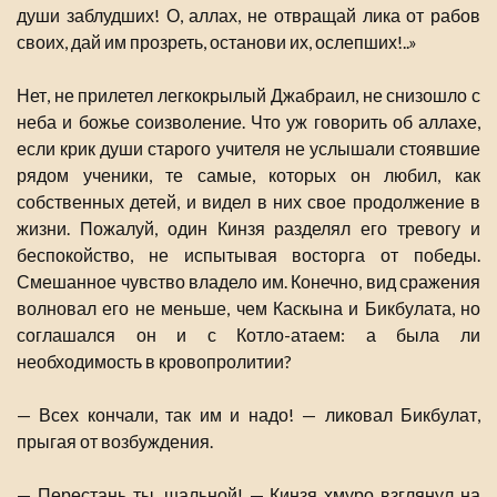
души заблудших! О, аллах, не отвращай лика от рабов
своих, дай им прозреть, останови их, ослепших!..»
Нет, не прилетел легкокрылый Джабраил, не снизошло с
неба и божье соизволение. Что уж говорить об аллахе,
если крик души старого учителя не услышали стоявшие
рядом ученики, те самые, которых он любил, как
собственных детей, и видел в них свое продолжение в
жизни. Пожалуй, один Кинзя разделял его тревогу и
беспокойство, не испытывая восторга от победы.
Смешанное чувство владело им. Конечно, вид сражения
волновал его не меньше, чем Каскына и Бикбулата, но
соглашался он и с Котло-атаем: а была ли
необходимость в кровопролитии?
— Всех кончали, так им и надо! — ликовал Бикбулат,
прыгая от возбуждения.
— Перестань ты, шальной! — Кинзя хмуро взглянул на