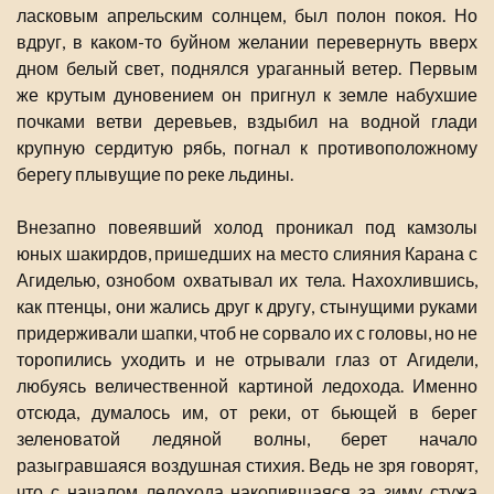
ласковым апрельским солнцем, был полон покоя. Но
вдруг, в каком-то буйном желании перевернуть вверх
дном белый свет, поднялся ураганный ветер. Первым
же крутым дуновением он пригнул к земле набухшие
почками ветви деревьев, вздыбил на водной глади
крупную сердитую рябь, погнал к противоположному
берегу плывущие по реке льдины.
Внезапно повеявший холод проникал под камзолы
юных шакирдов, пришедших на место слияния Карана с
Агиделью, ознобом охватывал их тела. Нахохлившись,
как птенцы, они жались друг к другу, стынущими руками
придерживали шапки, чтоб не сорвало их с головы, но не
торопились уходить и не отрывали глаз от Агидели,
любуясь величественной картиной ледохода. Именно
отсюда, думалось им, от реки, от бьющей в берег
зеленоватой ледяной волны, берет начало
разыгравшаяся воздушная стихия. Ведь не зря говорят,
что с началом ледохода накопившаяся за зиму стужа