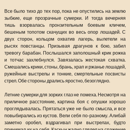
Все было тихо до тех пор, пока не опустились на землю
зыбкие, еще прозрачные сумерки. И тогда вечерняя
тишь взорвалась пронзительным боевым кличем,
бешеным топотом скачущих во весь опор лошадей. С
двух сторон, кольцом охватив лагерь, вылетели на
рысях повстанцы. Призывая драгунов к бою, забил
тревогу барабан. Послышался заполошный крик рожка
и тотчас захлебнулся. Завязалась жестокая схватка.
Смешались крики, стоны, брань, храп и ржанье лошадей,
ружейные выстрелы и тонкие, смертельные посвисты
стрел. Обе стороны дрались яростно, безоглядно.
Летние сумерки для зорких глаз не помеха. Несмотря на
приличное расстояние, картина боя с опушки хорошо
проглядывалась. Прятаться уже не было смысла, и все
повыбирались из кустов. Вели себя по-разному. Алибай
заметно оробел, вздрагивал при выстрелах, будто
принимал их на себя. Каскын жадно глядел на сражение