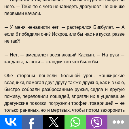
него. — Тебе-то с чего ненавидеть драгунов? Не они же
первыми начали.
— У меня ненависти нет, — растерялся Бикбулат. — А
если б победили они? Искрошили бы нас на куски, разве
не так?!
— Нет, — вмешался всезнающий Каскын. — На руки —
кандалы, на ноги — колодки, вот что было бы.
Обе стороны понесли большой урон. Башкирские
всадники, помогая друг другу так же дружно, как и в бою,
быстро собрали разбросанные ружья, седла и другую
поживу, переловили лошадей, впрягли их в уцелевшие
драгунские повозки, погрузили трофеи, товарищей — не
только раненых, но и мертвых, чтобы потом захоронить
по обряду, и, не мешкая, умчались прочь.