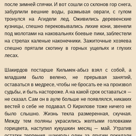
после зимней спячки. И вот сошли со склонов гор снега,
забурлили вешние воды, размывая овраги, с гулом
тронулся на Агидели лед. Оживились деревенские
кузницы, спешно перековывались лихие кони, звенели
под молотами на наковальнях боевые пики, заблестели
на стрелах каленые наконечники. Зажиточные хозяева
спешно прятали скотину в горных ущельях и глухих
лесах.
Шакирдов постарше Кильмек-абыз взял с собой, а
младшим было велено, не прерывая занятий,
оставаться в медресе, чтобы не бросать ее на произвол
судьбы, и быть настороже. А на какой срок оставаться —
не сказал. Сам он в ауле больше не появлялся, никаких
вестей о себе не подавал. О Кирилове тоже ничего не
было слышно. Жизнь текла размеренная, скучная.
Между тем поляны украсились желтыми головками
горицвета, наступил кукушкин месяц — май. Утратив
остатки терпения, шакирды один за другим покидали