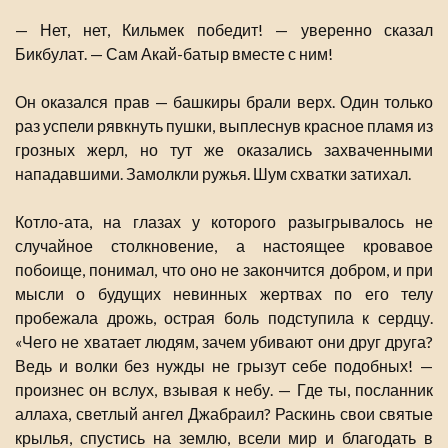
— Нет, нет, Кильмек победит! — уверенно сказал
Бикбулат. — Сам Акай-батыр вместе с ним!
Он оказался прав — башкиры брали верх. Один только
раз успели рявкнуть пушки, выплеснув красное пламя из
грозных жерл, но тут же оказались захваченными
нападавшими. Замолкли ружья. Шум схватки затихал.
Котло-ата, на глазах у которого разыгрывалось не
случайное столкновение, а настоящее кровавое
побоище, понимал, что оно не закончится добром, и при
мысли о будущих невинных жертвах по его телу
пробежала дрожь, острая боль подступила к сердцу.
«Чего не хватает людям, зачем убивают они друг друга?
Ведь и волки без нужды не грызут себе подобных! —
произнес он вслух, взывая к небу. — Где ты, посланник
аллаха, светлый ангел Джабраил? Раскинь свои святые
крылья, спустись на землю, всели мир и благодать в