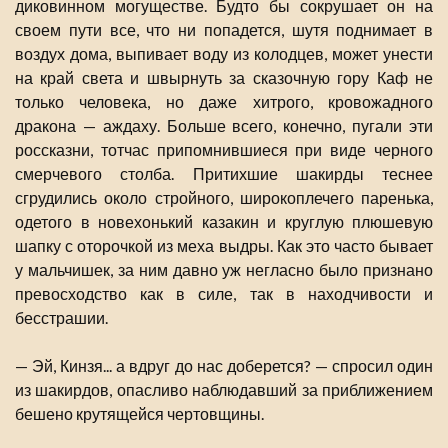
диковинном могуществе. Будто бы сокрушает он на
своем пути все, что ни попадется, шутя поднимает в
воздух дома, выпивает воду из колодцев, может унести
на край света и швырнуть за сказочную гору Каф не
только человека, но даже хитрого, кровожадного
дракона — аждаху. Больше всего, конечно, пугали эти
россказни, тотчас припомнившиеся при виде черного
смерчевого столба. Притихшие шакирды теснее
сгрудились около стройного, широкоплечего паренька,
одетого в новехонький казакин и круглую плюшевую
шапку с оторочкой из меха выдры. Как это часто бывает
у мальчишек, за ним давно уж негласно было признано
превосходство как в силе, так в находчивости и
бесстрашии.
— Эй, Кинзя... а вдруг до нас доберется? — спросил один
из шакирдов, опасливо наблюдавший за приближением
бешено крутящейся чертовщины.