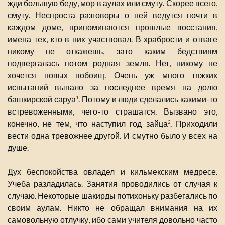
жди большую беду, мор в аулах или смуту. Скорее всего,
смуту. Неспроста разговоры о ней ведутся почти в
каждом доме, припоминаются прошлые восстания,
имена тех, кто в них участвовал. В храбрости и отваге
никому не откажешь, зато каким бедствиям
подвергалась потом родная земля. Нет, никому не
хочется новых побоищ. Очень уж много тяжких
испытаний выпало за последнее время на долю
башкирской саруа
. Потому и люди сделались какими-то
1
встревоженными, чего-то страшатся. Вызвано это,
конечно, не тем, что наступил год зайца
. Приходили
2
вести одна тревожнее другой. И смутно было у всех на
душе.
Дух беспокойства овладел и кильмекским медресе.
Учеба разладилась. Занятия проводились от случая к
случаю. Некоторые шакирды потихоньку разбегались по
своим аулам. Никто не обращал внимания на их
самовольную отлучку, ибо сами учителя довольно часто