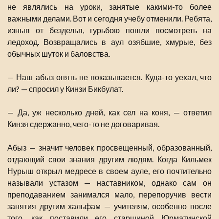
не являлись на уроки, занятые какими-то более
важными делами. Вот и сегодня учебу отменили. Ребята,
изныв от безделья, гурьбою пошли посмотреть на
ледоход. Возвращались в аул озябшие, хмурые, без
обычных шуток и баловства.
— Наш абыз опять не показывается. Куда-то уехал, что
ли? — спросил у Кинзи Бикбулат.
— Да, уж несколько дней, как сел на коня, — ответил
Кинзя сдержанно, чего-то не договаривая.
Абыз — значит человек просвещенный, образованный,
отдающий свои знания другим людям. Когда Кильмек
Нурыш открыл медресе в своем ауле, его почтительно
называли устазом — наставником, однако сам он
преподаванием занимался мало, перепоручив вести
занятия другим хальфам — учителям, особенно после
того, как поставили его старшиной Юрматинской