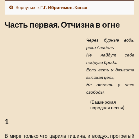
Вернуться к
Г.Г. Ибрагимов. Кинзя
Часть первая. Отчизна в огне
Через бурные воды
реки Агидель
Не найдут себе
недруги брода.
Если есть у джигита
высокая цель,
Не отнять у него
свободы.
(Башкирская
народная песня)
1
В мире только что царила тишина, и воздух, прогретый