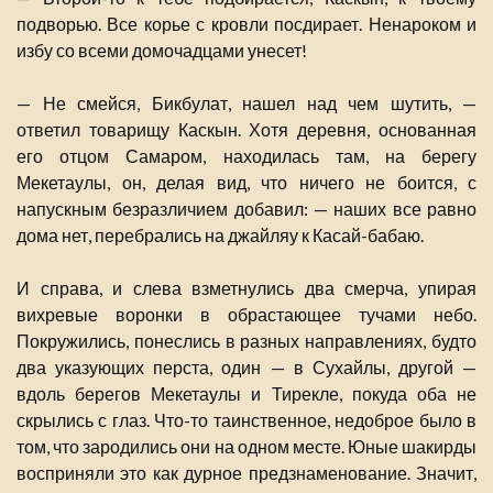
подворью. Все корье с кровли посдирает. Ненароком и
избу со всеми домочадцами унесет!
— Не смейся, Бикбулат, нашел над чем шутить, —
ответил товарищу Каскын. Хотя деревня, основанная
его отцом Самаром, находилась там, на берегу
Мекетаулы, он, делая вид, что ничего не боится, с
напускным безразличием добавил: — наших все равно
дома нет, перебрались на джайляу к Касай-бабаю.
И справа, и слева взметнулись два смерча, упирая
вихревые воронки в обрастающее тучами небо.
Покружились, понеслись в разных направлениях, будто
два указующих перста, один — в Сухайлы, другой —
вдоль берегов Мекетаулы и Тирекле, покуда оба не
скрылись с глаз. Что-то таинственное, недоброе было в
том, что зародились они на одном месте. Юные шакирды
восприняли это как дурное предзнаменование. Значит,