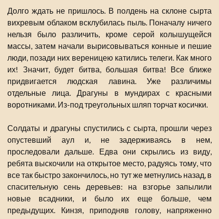
Долго ждать не пришлось. В полдень на склоне сырта
вихревым облаком всклубилась пыль. Поначалу ничего
нельзя было различить, кроме серой колышущейся
массы, затем начали вырисовываться конные и пешие
люди, позади них вереницею катились телеги. Как много
их! Значит, будет битва, большая битва! Все ближе
придвигается людская лавина. Уже различимы
отдельные лица. Драгуны в мундирах с красными
воротниками. Из-под треугольных шляп торчат косички.
Солдаты и драгуны спустились с сырта, прошли через
опустевший аул и, не задерживаясь в нем,
проследовали дальше. Едва они скрылись из виду,
ребята выскочили на открытое место, радуясь тому, что
все так быстро закончилось, но тут же метнулись назад, в
спасительную сень деревьев: на взгорье запылили
новые всадники, и было их еще больше, чем
предыдущих. Кинзя, приподняв голову, напряженно