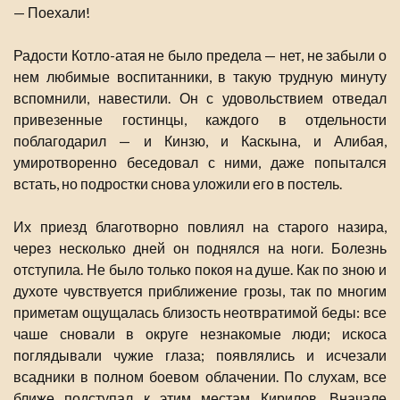
— Поехали!
Радости Котло-атая не было предела — нет, не забыли о
нем любимые воспитанники, в такую трудную минуту
вспомнили, навестили. Он с удовольствием отведал
привезенные гостинцы, каждого в отдельности
поблагодарил — и Кинзю, и Каскына, и Алибая,
умиротворенно беседовал с ними, даже попытался
встать, но подростки снова уложили его в постель.
Их приезд благотворно повлиял на старого назира,
через несколько дней он поднялся на ноги. Болезнь
отступила. Не было только покоя на душе. Как по зною и
духоте чувствуется приближение грозы, так по многим
приметам ощущалась близость неотвратимой беды: все
чаше сновали в округе незнакомые люди; искоса
поглядывали чужие глаза; появлялись и исчезали
всадники в полном боевом облачении. По слухам, все
ближе подступал к этим местам Кирилов. Вначале