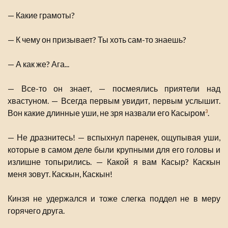
— Какие грамоты?
— К чему он призывает? Ты хоть сам-то знаешь?
— А как же? Ага...
— Все-то он знает, — посмеялись приятели над
хвастуном. — Всегда первым увидит, первым услышит.
Вон какие длинные уши, не зря назвали его Касыром
.
3
— Не дразнитесь! — вспыхнул паренек, ощупывая уши,
которые в самом деле были крупными для его головы и
излишне топырились. — Какой я вам Касыр? Каскын
меня зовут. Каскын, Каскын!
Кинзя не удержался и тоже слегка поддел не в меру
горячего друга.