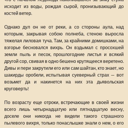
исходит из воды, рождая сырой, пронизывающий до
костей ветер.
Однако дул он не от реки, а со стороны аула, над
которым, закрывая собою полнеба, стеною выросла
тяжелая лиловая туча. Там, за крайними домишками, на
взгорье бесновался вихрь. Он вздымал с просохшей
земли пыль и песок, прошлогодние листья и всякий
другой сор, свивая в одно бешено крутящееся веретено.
Дивы и пери закрутили его или сам шайтан, кто знает, но
шакирды оробели, испытывая суеверный страх — вот
возьмет да и накинется на них эта дьявольская
круговерть!
По возрасту еще отроки, встречающие в своей жизни
всего лишь четырнадцатую или пятнадцатую весну,
доселе они никогда не видели такого страшного
пылевого вихря, только понаслышке знали о нем, о его