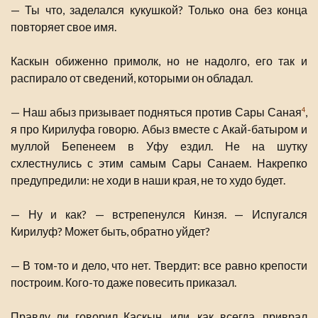
— Ты что, заделался кукушкой? Только она без конца
повторяет свое имя.
Каскын обиженно примолк, но не надолго, его так и
распирало от сведений, которыми он обладал.
— Наш абыз призывает подняться против Сары Саная
,
4
я про Кирилуфа говорю. Абыз вместе с Акай-батыром и
муллой Бепенеем в Уфу ездил. Не на шутку
схлестнулись с этим самым Сары Санаем. Накрепко
предупредили: не ходи в наши края, не то худо будет.
— Ну и как? — встрепенулся Кинзя. — Испугался
Кирилуф? Может быть, обратно уйдет?
— В том-то и дело, что нет. Твердит: все равно крепости
построим. Кого-то даже повесить приказал.
Правду ли говорил Каскын, или, как всегда, приврал