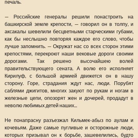
печаль.
— Российские генералы решили понастроить на
башкирской земле крепости, — говорил он в толпу, и
аксакалы шевелили бесцветными старческими губами,
как бы неслышно повторяя каждое его слово, чтобы
лучше запомнить. — Окружат нас со всех сторон этими
крепостями, перекроют наши вековые дороги своими
дорогами. Так решено высочайшею волей
правительствующего сената. А волю его исполняет
Кирилуф, с большой армией движется он в нашу
сторону. Горе, страдания ждут нас, люди. Порубят
саблями джигитов, многих закуют по рукам и ногам в
железные цепи, опозорят жен и дочерей, продадут в
неволю любимых детей наших...
Не понапрасну разъезжал Кильмек-абыз по аулам и
кочевьям. Даже самые пугливые и осторожные люди,
которых призывал он к борьбе, зашевелились, будто