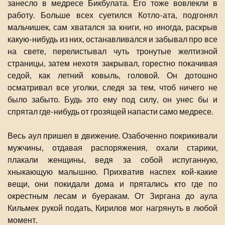
занесло в медресе Бикбулата. Его тоже вовлекли в
работу. Больше всех суетился Котло-ата, подгонял
мальчишек, сам хватался за книги, но иногда, раскрыв
какую-нибудь из них, останавливался и забывал про все
на свете, перелистывал чуть тронутые желтизной
страницы, затем нехотя закрывал, горестно покачивая
седой, как летний ковыль, головой. Он дотошно
осматривал все уголки, следя за тем, чтоб ничего не
было забыто. Будь это ему под силу, он унес бы и
спрятал где-нибудь от грозящей напасти само медресе.
Весь аул пришел в движение. Озабоченно покрикивали
мужчины, отдавая распоряжения, охали старики,
плакали женщины, ведя за собой испуганную,
хныкающую малышню. Прихватив наспех кой-какие
вещи, они покидали дома и прятались кто где по
окрестным лесам и буеракам. От Зиргана до аула
Кильмек рукой подать, Кирилов мог нагрянуть в любой
момент.