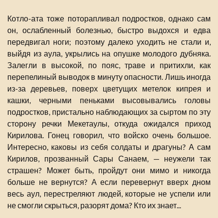
Котло-ата тоже поторапливал подростков, однако сам
он, ослабленный болезнью, быстро выдохся и едва
передвигал ноги; поэтому далеко уходить не стали и,
выйдя из аула, укрылись на опушке молодого дубняка.
Залегли в высокой, по пояс, траве и притихли, как
перепелиный выводок в минуту опасности. Лишь иногда
из-за деревьев, поверх цветущих метелок кипрея и
кашки, черными пеньками высовывались головы
подростков, пристально наблюдающих за сыртом по эту
сторону речки Мекетаулы, откуда ожидался приход
Кирилова. Гонец говорил, что войско очень большое.
Интересно, каковы из себя солдаты и драгуны? А сам
Кирилов, прозванный Сары Санаем, — неужели так
страшен? Может быть, пройдут они мимо и никогда
больше не вернутся? А если перевернут вверх дном
весь аул, перестреляют людей, которые не успели или
не смогли скрыться, разорят дома? Кто их знает...