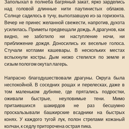
Заполыхал в полнеба багряный закат, ярко зарделись
над головой длинные нити паутинистых облаков.
Солнце садилось в тучу, выползавшую из-за горизонта.
Вечер не принес желанной свежести, напротив, духота
усилилась. Приметы предвещали дождь. А драгунов, как
видно, не заботило ни наступление ночи, ни
приближение дождя. Доносились их веселые голоса.
Стучали котлами кашевары. В нескольких местах
вспыхнули костры. Дым низко стелился по земле и
сизым пологом окутал лагерь.
Напрасно благодушествовали драгуны. Округа была
неспокойной. В соседних рощах и перелесках, даже в
том маленьком дубняке, где прятались подростки,
оживали быстрые, неуловимые тени. Мимо
притаившихся шакирдов не раз бесшумно
проскальзывали башкирские всадники на быстрых
конях. У каждого тугой лук, полон стрелами кожаный
колчан, к седлу приторочена острая пика.