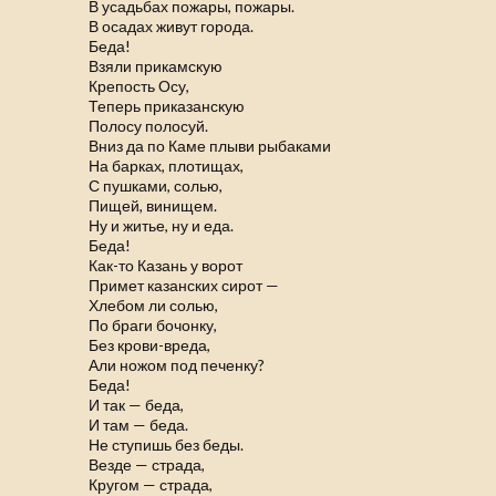
В усадьбах пожары, пожары.
В осадах живут города.
Беда!
Взяли прикамскую
Крепость Осу,
Теперь приказанскую
Полосу полосуй.
Вниз да по Каме плыви рыбаками
На барках, плотищах,
С пушками, солью,
Пищей, винищем.
Ну и житье, ну и еда.
Беда!
Как-то Казань у ворот
Примет казанских сирот —
Хлебом ли солью,
По браги бочонку,
Без крови-вреда,
Али ножом под печенку?
Беда!
И так — беда,
И там — беда.
Не ступишь без беды.
Везде — страда,
Кругом — страда,