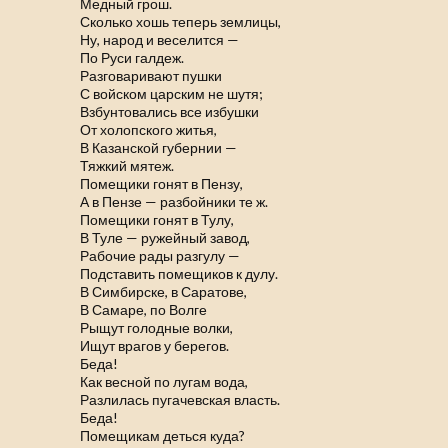
Медный грош.
Сколько хошь теперь землицы,
Ну, народ и веселится —
По Руси галдеж.
Разговаривают пушки
С войском царским не шутя;
Взбунтовались все избушки
От холопского житья,
В Казанской губернии —
Тяжкий мятеж.
Помещики гонят в Пензу,
А в Пензе — разбойники те ж.
Помещики гонят в Тулу,
В Туле — ружейный завод,
Рабочие рады разгулу —
Подставить помещиков к дулу.
В Симбирске, в Саратове,
В Самаре, по Волге
Рыщут голодные волки,
Ищут врагов у берегов.
Беда!
Как весной по лугам вода,
Разлилась пугачевская власть.
Беда!
Помещикам деться куда?