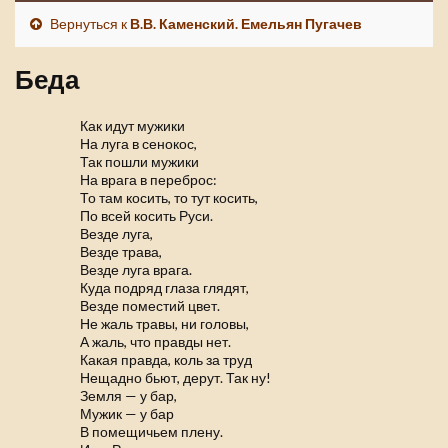
Вернуться к
В.В. Каменский. Емельян Пугачев
Беда
Как идут мужики
На луга в сенокос,
Так пошли мужики
На врага в переброс:
То там косить, то тут косить,
По всей косить Руси.
Везде луга,
Везде трава,
Везде луга врага.
Куда подряд глаза глядят,
Везде поместий цвет.
Не жаль травы, ни головы,
А жаль, что правды нет.
Какая правда, коль за труд
Нещадно бьют, дерут. Так ну!
Земля — у бар,
Мужик — у бар
В помещичьем плену.