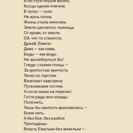
И по Руси пошли косить
Косцы одним плечом.
В лугах — голо:
Не жаль голов,
Жизнь стала нипочем.
Земля шатается, пьяница,
От крови, от хмеля.
Ой, что-то станется,
Думай, Емеля.
Дива — как пива.
Беды — как воды.
Не захлебнуться бы!
Гляди: стаями птицы —
За крепостью крепость
Легко по горстям
Взлетают навстречу
Пугачевским гостям.
А гости никак не перечат.
Гости рады все ограды
Полонить,
Лишь бы шалость красовалась —
Боем нить.
А без боя, без разбоя
Пропадешь:
Власть Емельки без земельки —