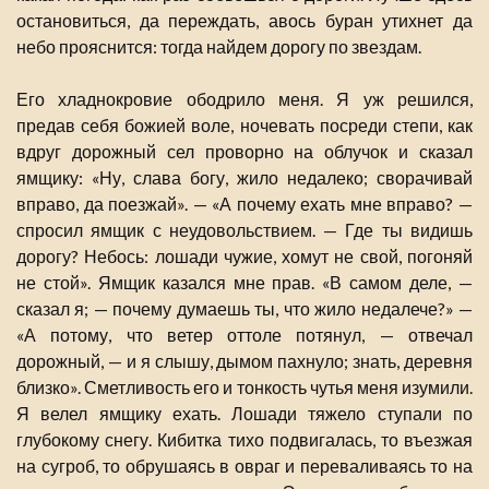
остановиться, да переждать, авось буран утихнет да
небо прояснится: тогда найдем дорогу по звездам.
Его хладнокровие ободрило меня. Я уж решился,
предав себя божией воле, ночевать посреди степи, как
вдруг дорожный сел проворно на облучок и сказал
ямщику: «Ну, слава богу, жило недалеко; сворачивай
вправо, да поезжай». — «А почему ехать мне вправо? —
спросил ямщик с неудовольствием. — Где ты видишь
дорогу? Небось: лошади чужие, хомут не свой, погоняй
не стой». Ямщик казался мне прав. «В самом деле, —
сказал я; — почему думаешь ты, что жило недалече?» —
«А потому, что ветер оттоле потянул, — отвечал
дорожный, — и я слышу, дымом пахнуло; знать, деревня
близко». Сметливость его и тонкость чутья меня изумили.
Я велел ямщику ехать. Лошади тяжело ступали по
глубокому снегу. Кибитка тихо подвигалась, то въезжая
на сугроб, то обрушаясь в овраг и переваливаясь то на