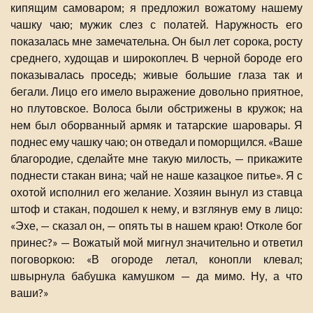
кипящим самоваром; я предложил вожатому нашему
чашку чаю; мужик слез с полатей. Наружность его
показалась мне замечательна. Он был лет сорока, росту
среднего, худощав и широкоплеч. В черной бороде его
показывалась проседь; живые большие глаза так и
бегали. Лицо его имело выражение довольно приятное,
но плутовское. Волоса были обстрижены в кружок; на
нем был оборванный армяк и татарские шаровары. Я
поднес ему чашку чаю; он отведал и поморщился. «Ваше
благородие, сделайте мне такую милость, — прикажите
поднести стакан вина; чай не наше казацкое питье». Я с
охотой исполнил его желание. Хозяин вынул из ставца
штоф и стакан, подошел к нему, и взглянув ему в лицо:
«Эхе, — сказал он, — опять ты в нашем краю! Отколе бог
принес?» — Вожатый мой мигнул значительно и ответил
поговоркою: «В огороде летал, конопли клевал;
швырнула бабушка камушком — да мимо. Ну, а что
ваши?»