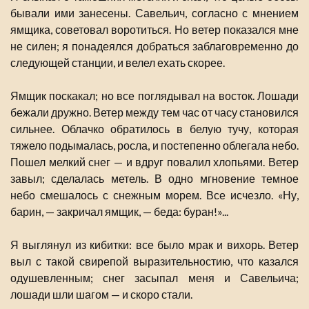
бывали ими занесены. Савельич, согласно с мнением
ямщика, советовал воротиться. Но ветер показался мне
не силен; я понадеялся добраться заблаговременно до
следующей станции, и велел ехать скорее.
Ямщик поскакал; но все поглядывал на восток. Лошади
бежали дружно. Ветер между тем час от часу становился
сильнее. Облачко обратилось в белую тучу, которая
тяжело подымалась, росла, и постепенно облегала небо.
Пошел мелкий снег — и вдруг повалил хлопьями. Ветер
завыл; сделалась метель. В одно мгновение темное
небо смешалось с снежным морем. Все исчезло. «Ну,
барин, — закричал ямщик, — беда: буран!»...
Я выглянул из кибитки: все было мрак и вихорь. Ветер
выл с такой свирепой выразительностию, что казался
одушевленным; снег засыпал меня и Савельича;
лошади шли шагом — и скоро стали.