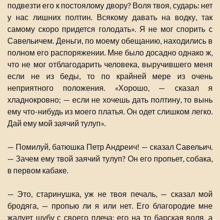
подвезти его к постоялому двору? Воля твоя, сударь: нет
у нас лишних полтин. Всякому давать на водку, так
самому скоро придется голодать». Я не мог спорить с
Савельичем. Деньги, по моему обещанию, находились в
полном его распоряжении. Мне было досадно однако ж,
что не мог отблагодарить человека, выручившего меня
если не из беды, то по крайней мере из очень
неприятного положения. «Хорошо, — сказал я
хладнокровно; — если не хочешь дать полтину, то вынь
ему что-нибудь из моего платья. Он одет слишком легко.
Дай ему мой заячий тулуп».
— Помилуй, батюшка Петр Андреич! — сказал Савельич.
— Зачем ему твой заячий тулуп? Он его пропьет, собака,
в первом кабаке.
— Это, старинушка, уж не твоя печаль, — сказал мой
бродяга, — пропью ли я или нет. Его благородие мне
жалует шубу с своего плеча: его на то барская воля, а