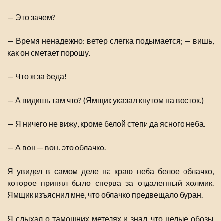
— Это зачем?
— Время ненадежно: ветер слегка подымается; — вишь,
как он сметает порошу.
— Что ж за беда!
— А видишь там что? (Ямщик указал кнутом на восток.)
— Я ничего не вижу, кроме белой степи да ясного неба.
— А вон — вон: это облачко.
Я увидел в самом деле на краю неба белое облачко,
которое принял было сперва за отдаленный холмик.
Ямщик изъяснил мне, что облачко предвещало буран.
Я слыхал о тамошних метелях и знал, что целые обозы