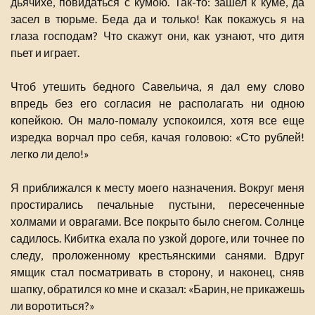
дьячихе, повидаться с кумою. Так-то: зашел к куме, да
засел в тюрьме. Беда да и только! Как покажусь я на
глаза господам? Что скажут они, как узнают, что дитя
пьет и играет.
Чтоб утешить бедного Савельича, я дал ему слово
впредь без его согласия не располагать ни одною
копейкою. Он мало-помалу успокоился, хотя все еще
изредка ворчал про себя, качая головою: «Сто рублей!
легко ли дело!»
Я приближался к месту моего назначения. Вокруг меня
простирались печальные пустыни, пересеченные
холмами и оврагами. Все покрыто было снегом. Солнце
садилось. Кибитка ехала по узкой дороге, или точнее по
следу, проложенному крестьянскими санями. Вдруг
ямщик стал посматривать в сторону, и наконец, сняв
шапку, обратился ко мне и сказал: «Барин, не прикажешь
ли воротиться?»