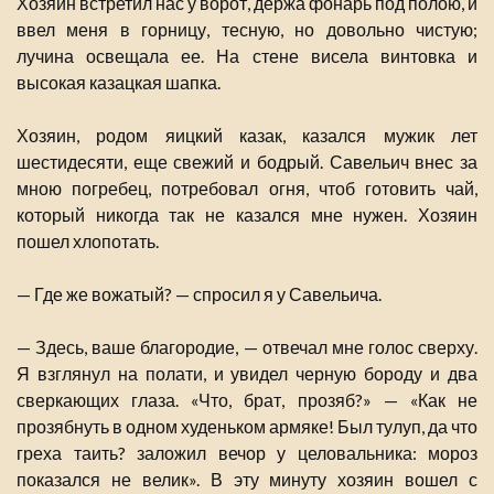
Хозяин встретил нас у ворот, держа фонарь под полою, и
ввел меня в горницу, тесную, но довольно чистую;
лучина освещала ее. На стене висела винтовка и
высокая казацкая шапка.
Хозяин, родом яицкий казак, казался мужик лет
шестидесяти, еще свежий и бодрый. Савельич внес за
мною погребец, потребовал огня, чтоб готовить чай,
который никогда так не казался мне нужен. Хозяин
пошел хлопотать.
— Где же вожатый? — спросил я у Савельича.
— Здесь, ваше благородие, — отвечал мне голос сверху.
Я взглянул на полати, и увидел черную бороду и два
сверкающих глаза. «Что, брат, прозяб?» — «Как не
прозябнуть в одном худеньком армяке! Был тулуп, да что
греха таить? заложил вечор у целовальника: мороз
показался не велик». В эту минуту хозяин вошел с