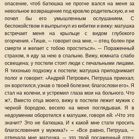
опасение, чтоб батюшка не прогне вался на меня за
невольное возвращение под кровлю родительскую, и не
почел бы его умышленным ослушанием. С
беспокойством я выпрыгнул из кибитки и вижу: матушка
встречает меня на крыльце с видом глубокого
огорчения. «Тише, — говорит она мне, — отец болен при
смерти и желает с тобою проститься». — Пораженный
страхом, я иду за нею в спальню. Вижу, комната слабо
освещена; у постели стоят люди с печальными лицами.
Я тихонько подхожу к постели; матушка приподнимает
полог и говорит: «Андрей Петрович, Петруша приехал;
он воротился, узнав о твоей болезни; благослови его». Я
стал на колени, и устремил глаза мои на больного. Что
ж?.. Вместо отца моего, вижу в постели лежит мужик с
черной бородою, весело на меня поглядывая. Я в
недоумении оборотился к матушке, говоря ей: «Что это
значит? Это не батюшка. И к какой мне стати просить
благословения у мужика?» — «Все равно, Петруша, —
отвечала мне матушка, — это твой посаженный отец;