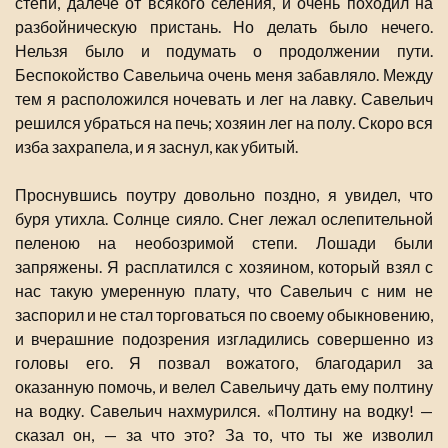
степи, далече от всякого селения, и очень походил на
разбойническую пристань. Но делать было нечего.
Нельзя было и подумать о продолжении пути.
Беспокойство Савельича очень меня забавляло. Между
тем я расположился ночевать и лег на лавку. Савельич
решился убраться на печь; хозяин лег на полу. Скоро вся
изба захрапела, и я заснул, как убитый.
Проснувшись поутру довольно поздно, я увидел, что
буря утихла. Солнце сияло. Снег лежал ослепительной
пеленою на необозримой степи. Лошади были
запряжены. Я расплатился с хозяином, который взял с
нас такую умеренную плату, что Савельич с ним не
заспорил и не стал торговаться по своему обыкновению,
и вчерашние подозрения изгладились совершенно из
головы его. Я позвал вожатого, благодарил за
оказанную помочь, и велел Савельичу дать ему полтину
на водку. Савельич нахмурился. «Полтину на водку! —
сказал он, — за что это? За то, что ты же изволил