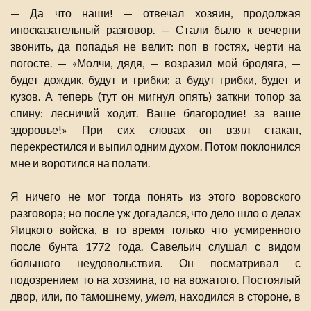
— Да что наши! — отвечал хозяин, продолжая
иносказательный разговор. — Стали было к вечерни
звонить, да попадья не велит: поп в гостях, черти на
погосте. — «Молчи, дядя, — возразил мой бродяга, —
будет дождик, будут и грибки; а будут грибки, будет и
кузов. А теперь (тут он мигнул опять) заткни топор за
спину: лесничий ходит. Ваше благородие! за ваше
здоровье!» При сих словах он взял стакан,
перекрестился и выпил одним духом. Потом поклонился
мне и воротился на полати.
Я ничего не мог тогда понять из этого воровского
разговора; но после уж догадался, что дело шло о делах
Яицкого войска, в то время только что усмиренного
после бунта 1772 года. Савельич слушал с видом
большого неудовольствия. Он посматривал с
подозрением то на хозяина, то на вожатого. Постоялый
двор, или, по тамошнему,
умет
, находился в стороне, в