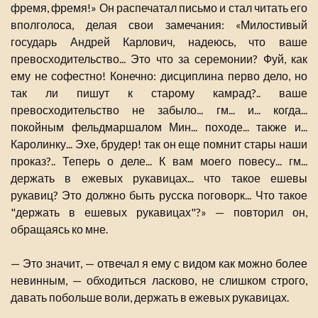
фремя, фремя!» Он распечатал письмо и стал читать его
вполголоса, делая свои замечания: «Милостивый
государь Андрей Карлович, надеюсь, что ваше
превосходительство... Это что за серемонии? Фуй, как
ему не софестно! Конечно: дисциплина перво дело, но
так ли пишут к старому камрад?.. ваше
превосходительство не забыло... гм... и... когда...
покойным фельдмаршалом Мин... походе... также и...
Каролинку... Эхе, брудер! так он еще помнит стары наши
проказ?.. Теперь о деле... К вам моего повесу... гм...
держать в ежевых рукавицах... что такое ешевы
рукавиц? Это должно быть русска поговорк... Что такое
"держать в ешевых рукавицах"?» — повторил он,
обращаясь ко мне.
— Это значит, — отвечал я ему с видом как можно более
невинным, — обходиться ласково, не слишком строго,
давать побольше воли, держать в ежевых рукавицах.