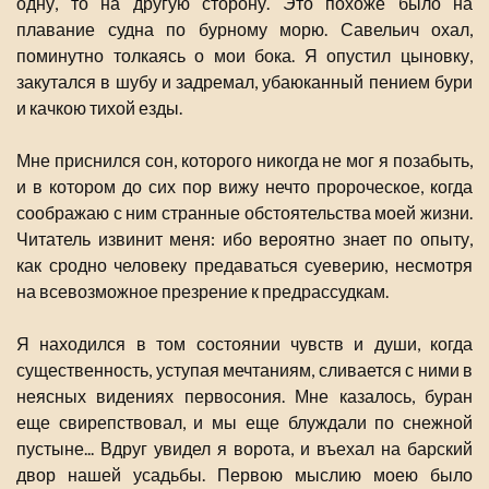
одну, то на другую сторону. Это похоже было на
плавание судна по бурному морю. Савельич охал,
поминутно толкаясь о мои бока. Я опустил цыновку,
закутался в шубу и задремал, убаюканный пением бури
и качкою тихой езды.
Мне приснился сон, которого никогда не мог я позабыть,
и в котором до сих пор вижу нечто пророческое, когда
соображаю с ним странные обстоятельства моей жизни.
Читатель извинит меня: ибо вероятно знает по опыту,
как сродно человеку предаваться суеверию, несмотря
на всевозможное презрение к предрассудкам.
Я находился в том состоянии чувств и души, когда
существенность, уступая мечтаниям, сливается с ними в
неясных видениях первосония. Мне казалось, буран
еще свирепствовал, и мы еще блуждали по снежной
пустыне... Вдруг увидел я ворота, и въехал на барский
двор нашей усадьбы. Первою мыслию моею было