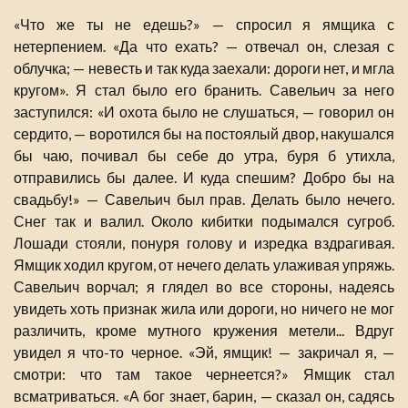
«Что же ты не едешь?» — спросил я ямщика с
нетерпением. «Да что ехать? — отвечал он, слезая с
облучка; — невесть и так куда заехали: дороги нет, и мгла
кругом». Я стал было его бранить. Савельич за него
заступился: «И охота было не слушаться, — говорил он
сердито, — воротился бы на постоялый двор, накушался
бы чаю, почивал бы себе до утра, буря б утихла,
отправились бы далее. И куда спешим? Добро бы на
свадьбу!» — Савельич был прав. Делать было нечего.
Снег так и валил. Около кибитки подымался сугроб.
Лошади стояли, понуря голову и изредка вздрагивая.
Ямщик ходил кругом, от нечего делать улаживая упряжь.
Савельич ворчал; я глядел во все стороны, надеясь
увидеть хоть признак жила или дороги, но ничего не мог
различить, кроме мутного кружения метели... Вдруг
увидел я что-то черное. «Эй, ямщик! — закричал я, —
смотри: что там такое чернеется?» Ямщик стал
всматриваться. «А бог знает, барин, — сказал он, садясь