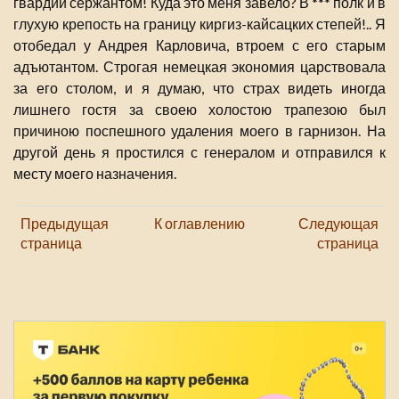
гвардии сержантом! Куда это меня завело? В *** полк и в
глухую крепость на границу киргиз-кайсацких степей!.. Я
отобедал у Андрея Карловича, втроем с его старым
адъютантом. Строгая немецкая экономия царствовала
за его столом, и я думаю, что страх видеть иногда
лишнего гостя за своею холостою трапезою был
причиною поспешного удаления моего в гарнизон. На
другой день я простился с генералом и отправился к
месту моего назначения.
Предыдущая
К оглавлению
Следующая
страница
страница