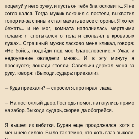
поцелуй у него ручку, и пусть он тебя благословит»... Я не
соглашался. Тогда мужик вскочил с постели, выхватил
топор из-за спины и стал махать во все стороны. Я хотел
бежать... и не мог; комната наполнилась мертвыми
телами; я спотыкался о тела и скользил в кровавых
лужах... Страшный мужик ласково меня кликал, говоря:
«Не бойсь, подойди под мое благословение...» Ужас и
недоумение овладели мною... И в эту минуту я
проснулся; лошади стояли; Савельич держал меня за
руку, говоря: «Выходи, сударь: приехали».
— Куда приехали? — спросил я, протирая глаза.
— На постоялый двор. Господь помог, наткнулись прямо
на забор. Выходи, сударь, скорее, да обогрейся.
Я вышел из кибитки. Буран еще продолжался, хотя с
меньшею силою. Было так темно, что хоть глаз выколи.