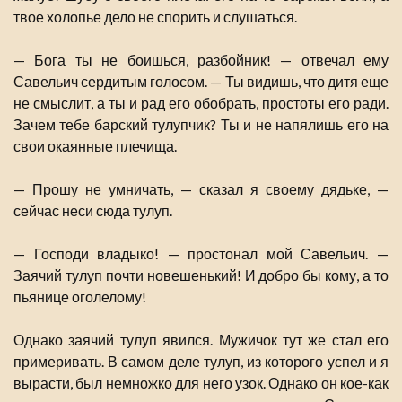
твое холопье дело не спорить и слушаться.
— Бога ты не боишься, разбойник! — отвечал ему
Савельич сердитым голосом. — Ты видишь, что дитя еще
не смыслит, а ты и рад его обобрать, простоты его ради.
Зачем тебе барский тулупчик? Ты и не напялишь его на
свои окаянные плечища.
— Прошу не умничать, — сказал я своему дядьке, —
сейчас неси сюда тулуп.
— Господи владыко! — простонал мой Савельич. —
Заячий тулуп почти новешенький! И добро бы кому, а то
пьянице оголелому!
Однако заячий тулуп явился. Мужичок тут же стал его
примеривать. В самом деле тулуп, из которого успел и я
вырасти, был немножко для него узок. Однако он кое-как