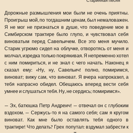
Старинная песня
Дорожные размышления мои были не очень приятны.
Проигрыш мой, по тогдашним ценам, был немаловажен.
Я не мог не признаться в душе, что поведение мое в
Симбирском трактире было глупо, и чувствовал себя
виноватым перед Савельичем. Все это меня мучило.
Старик угрюмо сидел на облучке, отворотясь от меня и
молчал, изредка только покрякивая. Я непременно хотел
с ним помириться, и не знал с чего начать. Наконец я
сказал ему: «Ну, ну, Савельич! полно, помиримся,
виноват; вижу сам, что виноват. Я вчера напроказил, а
тебя напрасно обидел. Обещаюсь вперед вести себя
умнее и слушаться тебя. Ну, не сердись; помиримся».
— Эх, батюшка Петр Андреич! — отвечал он с глубоким
вздохом. — Сержусь-то я на самого себя; сам я кругом
виноват. Как мне было оставлять тебя одного в
трактире! Что делать? Грех попутал: вздумал забрести к