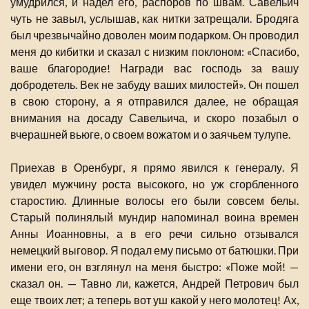
умудрился, и надел его, распоров по швам. Савельич
чуть не завыл, услышав, как нитки затрещали. Бродяга
был чрезвычайно доволен моим подарком. Он проводил
меня до кибитки и сказал с низким поклоном: «Спасибо,
ваше благородие! Награди вас господь за вашу
добродетель. Век не забуду ваших милостей». Он пошел
в свою сторону, а я отправился далее, не обращая
внимания на досаду Савельича, и скоро позабыл о
вчерашней вьюге, о своем вожатом и о заячьем тулупе.
Приехав в Оренбург, я прямо явился к генералу. Я
увидел мужчину роста высокого, но уж сгорбленного
старостию. Длинные волосы его были совсем белы.
Старый полинялый мундир напоминал воина времен
Анны Иоанновны, а в его речи сильно отзывался
немецкий выговор. Я подал ему письмо от батюшки. При
имени его, он взглянул на меня быстро: «Поже мой! —
сказал он. — Тавно ли, кажется, Андрей Петрович был
еще твоих лет; а теперь вот уш какой у него молотец! Ах,