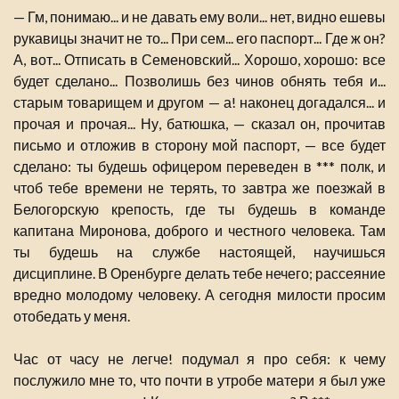
— Гм, понимаю... и не давать ему воли... нет, видно ешевы
рукавицы значит не то... При сем... его паспорт... Где ж он?
А, вот... Отписать в Семеновский... Хорошо, хорошо: все
будет сделано... Позволишь без чинов обнять тебя и...
старым товарищем и другом — а! наконец догадался... и
прочая и прочая... Ну, батюшка, — сказал он, прочитав
письмо и отложив в сторону мой паспорт, — все будет
сделано: ты будешь офицером переведен в *** полк, и
чтоб тебе времени не терять, то завтра же поезжай в
Белогорскую крепость, где ты будешь в команде
капитана Миронова, доброго и честного человека. Там
ты будешь на службе настоящей, научишься
дисциплине. В Оренбурге делать тебе нечего; рассеяние
вредно молодому человеку. А сегодня милости просим
отобедать у меня.
Час от часу не легче! подумал я про себя: к чему
послужило мне то, что почти в утробе матери я был уже