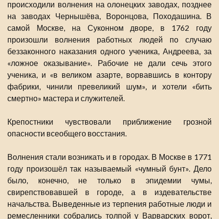
происходили волнения на олонецких заводах, позднее
на заводах Чернышёва, Воронцова, Походашина. В
самой Москве, на Суконном дворе, в 1762 году
произошли волнения работных людей по случаю
беззаконного наказания одного ученика, Андреева, за
«ложное оказывание». Рабочие не дали сечь этого
ученика, и «в великом азарте, ворвавшись в контору
фабрики, чинили превеликий шум», и хотели «бить
смертно» мастера и служителей.
Крепостники чувствовали приближение грозной
опасности всеобщего восстания.
Волнения стали возникать и в городах. В Москве в 1771
году произошёл так называемый «чумный бунт». Дело
было, конечно, не только в эпидемии чумы,
свирепствовавшей в городе, а в издевательстве
начальства. Выведенные из терпения работные люди и
ремесленники собрались толпой у Варварских ворот,