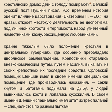
крестьянских домах дети с голоду помирают»
. Великий
4
русский поэт Пушкин писал: «Со временем история
оценит влияние царствования (Екатерины II. —
В.Л.
) на
нравы, откроет жестокую деятельность ее деспотизма,
под личиной кротости и терпимости, народ угнетенный
наместниками, казну, расхищенную любовниками».
Крайне тяжёлым было положение крестьян в
центральных губерниях, где особенно преобладало
дворянское землевладение. Крепостники старались
внеэкономическим путём, путём насилия, выкачать из
своих крепостных их последние средства. Орловский
помещик Шеншин имел в своём имении специальное
помещение, где производились наказания, — секли
кнутом и батогами, подымали на дыбу, у людей
вывихивались кости и лопались сухожилия. В своём
имении Шеншин специально имел штат из трёх палачей
— специалистов по разным пыткам.