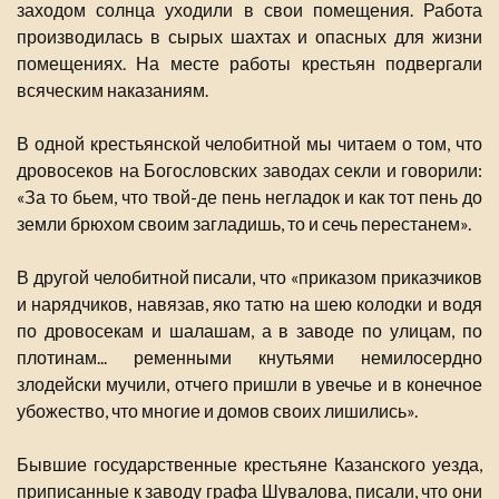
заходом солнца уходили в свои помещения. Работа
производилась в сырых шахтах и опасных для жизни
помещениях. На месте работы крестьян подвергали
всяческим наказаниям.
В одной крестьянской челобитной мы читаем о том, что
дровосеков на Богословских заводах секли и говорили:
«За то бьем, что твой-де пень негладок и как тот пень до
земли брюхом своим загладишь, то и сечь перестанем».
В другой челобитной писали, что «приказом приказчиков
и нарядчиков, навязав, яко татю на шею колодки и водя
по дровосекам и шалашам, а в заводе по улицам, по
плотинам... ременными кнутьями немилосердно
злодейски мучили, отчего пришли в увечье и в конечное
убожество, что многие и домов своих лишились».
Бывшие государственные крестьяне Казанского уезда,
приписанные к заводу графа Шувалова, писали, что они