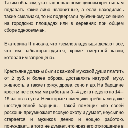
Таким образом, указ запрещал помещичьим крестьянам
подавать какие-либо челобитные, а если находились
такие смельчаки, то их подвергали публичному сечению
на городских площадях или в деревнях при общем
сборе односельчан.
Екатерина II писала, что «землевладельцы делают все,
что им заблагорассудится, кроме смертной казни,
которая им запрещена».
Крестьяне должны были с каждой мужской души платить
от 2 руб. и более оброка, доставлять натурой: муку,
живность, а также пряжу, дрова, сено и др. На барщине
крестьяне с семьями работали 3—4 дня в неделю по 14—
18 часов в сутки. Некоторые помещики требовали даже
шестидневной барщины. Такой помещик «по своей
роскоши приумножает псовую охоту и думает, неусыпно
старается и мужиков денно и нощно работою.
понуждает... а того не думает, что чрез его отягощение в