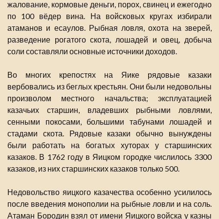
жалование, кормовые деньги, порох, свинец и ежегодно
по 100 вёдер вина. На войсковых кругах избирали
атаманов и есаулов. Рыбная ловля, охота на зверей,
разведение рогатого скота, лошадей и овец, добыча
соли составляли основные источники доходов.
Во многих крепостях на Яике рядовые казаки
вербовались из беглых крестьян. Они были недовольны
произволом местного начальства; эксплуатацией
казачьих старшин, владевших рыбными ловлями,
сенными покосами, большими табунами лошадей и
стадами скота. Рядовые казаки обычно вынуждены
были работать на богатых хуторах у старшинских
казаков. В 1762 году в Яицком городке числилось 3300
казаков, из них старшинских казаков только 500.
Недовольство яицкого казачества особенно усилилось
после введения монополии на рыбные ловли и на соль.
Атаман Бородин взял от имени Яицкого войска у казны