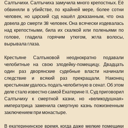
Салтычихи. Салтычиха замучила много крепостных. Её
обвиняли в убийстве, по крайней мере, более сотни
человек, но царский суд нашёл доказанным, что она
довела до смерти 38 человек. Она всячески издевалась
над крепостными, била их скалкой или поленьями по
голове, гладила горячим утюгом, жгла волосы,
вырывала глаза.
Крестьяне Салтыковой неоднократно подавали
челобитные на свою злодейку-помещицу. Двадцать
один раз дворянские судебные власти начинали
следствие и всякий раз прекращали. Наконец
крестьянам удалось подать челобитную в сенат. Об этом
деле стало известно самой Екатерине II. Суд приговорил
Салтычиху к смертной казни, но «великодушная»
императрица заменила смертную казнь пожизненным
заключением при монастыре.
В екатерининское время, когда даже мелкие помещики