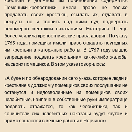
крестьян в должном им повиновении содержать».
Помещики-крепостники имели право не только
продавать своих крестьян, ссылать их, отдавать в
рекруты, но и творить над ними суд, подвергать
непомерно жестоким наказаниям. Екатерина II ещё
более усилила крепостнические права дворян. По указу
1765 года, помещики имели право отдавать неугодных
им крестьян в каторжные работы. В 1767 году вышло
запрещение подавать крестьянам какие-либо жалобы
на своих помещиков. В этом указе говорилось:
«А буде и по обнародовании сего указа, которые люди и
крестьяне в должном у помещиков своих послушании не
останутся и недозволенные на помещиков своих
челобитные, наипаче в собственные руки императрице
подавать отважатся, то как челобитчики, так и
сочинители сих челобитных наказаны будут кнутом и
прямо сошлются в вечные работы в Нерчинск».