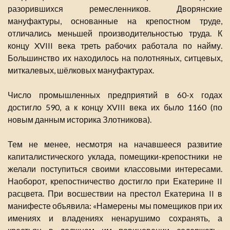
разорившихся ремесленников. Дворянские
мануфактуры, основанные на крепостном труде,
отличались меньшей производительностью труда. К
концу XVIII века треть рабочих работала по найму.
Большинство их находилось на полотняных, ситцевых,
миткалевых, шёлковых мануфактурах.
Число промышленных предприятий в 60-х годах
достигло 590, а к концу XVIII века их было 1160 (по
новым данным историка Злотникова).
Тем не менее, несмотря на начавшееся развитие
капиталистического уклада, помещики-крепостники не
желали поступиться своими классовыми интересами.
Наоборот, крепостничество достигло при Екатерине II
расцвета. При восшествии на престол Екатерина II в
манифесте объявила: «Намерены мы помещиков при их
имениях и владениях ненарушимо сохранять, а