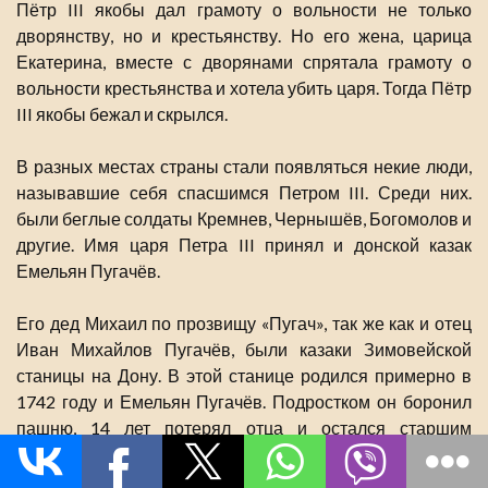
Пётр III якобы дал грамоту о вольности не только
дворянству, но и крестьянству. Но его жена, царица
Екатерина, вместе с дворянами спрятала грамоту о
вольности крестьянства и хотела убить царя. Тогда Пётр
III якобы бежал и скрылся.
В разных местах страны стали появляться некие люди,
называвшие себя спасшимся Петром III. Среди них.
были беглые солдаты Кремнев, Чернышёв, Богомолов и
другие. Имя царя Петра III принял и донской казак
Емельян Пугачёв.
Его дед Михаил по прозвищу «Пугач», так же как и отец
Иван Михайлов Пугачёв, были казаки Зимовейской
станицы на Дону. В этой станице родился примерно в
1742 году и Емельян Пугачёв. Подростком он боронил
пашню, 14 лет потерял отца и остался старшим
работником в семье. Семнадцати лет он женился на
казачке Есауловской станицы Софье Недюжевой, от