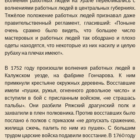
Волнения работных людей на Урале перекликались с
волнениями работных людей в центральных губерниях.
Тяжёлое положение работных людей признавал даже
правительственный регламент, гласивший: «Поныне
очень срамно было видеть, что большее число
мастеровых и работных людей так ободрано и плохо
одеты находятся, что некоторые из них насилу и целую
рубаху на плечах имеют».
В 1752 году произошли волнения работных людей в
Калужском уезде, на фабрике Гончарова. К ним
примкнули крестьяне окружных деревень. Восставшие
имели «пушки, ружья, огненного довольное число» и
вступили в бой с присланным войском, «не страшась
пальбы». Они разбили Ряжский драгунский полк и
захватили в плен полковника. Против восставших было
послано 6 полков с приказом «не допускать сражению,
жилища сжечь, палить по ним из пушек». С большим
трудом царские войска подавили восстание. В 1760 году