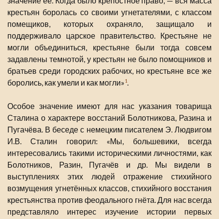
значение ее. Когда было крепостное право, — вся масса
крестьян боролась со своими угнетателями, с классом
помещиков, которых охраняло, защищало и
поддерживало царское правительство. Крестьяне не
могли объединиться, крестьяне были тогда совсем
задавлены темнотой, у крестьян не было помощников и
братьев среди городских рабочих, но крестьяне все же
боролись, как умели и как могли»
.
1
Особое значение имеют для нас указания товарища
Сталина о характере восстаний Болотникова, Разина и
Пугачёва. В беседе с немецким писателем Э. Людвигом
И.В. Сталин говорил: «Мы, большевики, всегда
интересовались такими историческими личностями, как
Болотников, Разин, Пугачёв и др. Мы видели в
выступлениях этих людей отражение стихийного
возмущения угнетённых классов, стихийного восстания
крестьянства против феодального гнёта. Для нас всегда
представляло интерес изучение истории первых