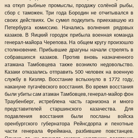
на откуп рыбные промыслы, продажу солёной рыбы,
сбор с таможен. Три года Бородин не отчитывался в
своих действиях. Он сумел подкупить приехавшую из
Петербурга комиссию. Начались волнения рядовых
казаков. В Яицкий городок прибыла военная команда
генерал-майора Черепова. На общем кругу произошло
столкновение. Прибывшие драгуны начали стрелять в
собравшихся казаков. Против вновь назначенного
атамана Тамбовцева также возникло недовольство.
Казаки отказались отправить 500 человек на военную
службу в Кизляр. Восстание вспыхнуло в 1772 году,
накануне пугачёвского восстания. Во время восстания
были убиты сам атаман Тамбовцев, генерал-майор фон
Траубенберг, истреблена часть гарнизона и много
представителей старшинского казачества. Для
подавления восстания были посланы войска
оренбургского губернатора Рейнсдорпа и пехотные
части генерала Фреймана, разбившие повстанцев.