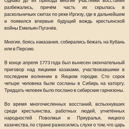
Однако до их прихода многие участники восстания
разбежались, причём часть их скрылась в
раскольничьих скитах по реке Иргизу, где в дальнейшем
и появился впервые будущий вождь крестьянской
войны Емельян Пугачёв.
Многие, боясь наказания, собирались бежать на Кубань
или в Персию.
В конце апреля 1773 года был вынесен окончательный
приговор над яицкими казаками, участвовавшими в
последнем волнении в Яицком городке. Сто сорок
четыре человека были сосланы в Сибирь на каторгу.
Тридцать человек было послано в сибирские гарнизоны.
Во время многочисленных восстаний, вспыхнувших
среди крестьянства, работных людей, угнетённых
народностей Поволжья и Приуралья, яицкого
казачества, по стране разносились слухи о том, что царь