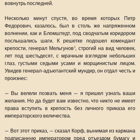
вовнутрь последней.
Несколько минут спустя, во время которых Петр
Федорович, казалось, был в столь же напряженном
волнении, как и Бломштедт, под сводчатым коридором
послышались шаги. К решетке подошел комендант
крепости, генерал Мельгунов
, строгий на вид человек,
3
лет под шестьдесят, с мрачным взглядом небольших
глаз, густыми седыми усами и морщинистым лицом.
Увидев генерал-адъютантский мундир, он отдал честь и
произнес:
— Вы велели позвать меня — я пришел узнать ваши
желания. Но да будет вам известно, что никто не имеет
права вступить в крепость без личного приказа его
императорского величества.
— Вот этот приказ, — сказал Корф, вынимая из кармана
подписанную императором пред отъездом бумагу и