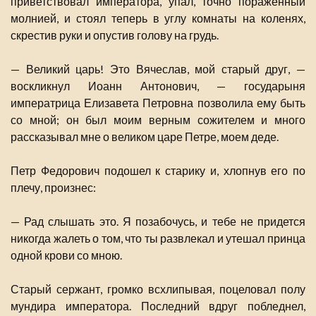
приветствовал императора, упал, точно пораженный
молнией, и стоял теперь в углу комнаты на коленях,
скрестив руки и опустив голову на грудь.
— Великий царь! Это Вячеслав, мой старый друг, —
воскликнул Иоанн Антонович, — государыня
императрица Елизавета Петровна позволила ему быть
со мной; он был моим верным сожителем и много
рассказывал мне о великом царе Петре, моем деде.
Петр Федорович подошел к старику и, хлопнув его по
плечу, произнес:
— Рад слышать это. Я позабочусь, и тебе не придется
никогда жалеть о том, что ты развлекал и утешал принца
одной крови со мною.
Старый сержант, громко всхлипывая, поцеловал полу
мундира императора. Последний вдруг побледнел,