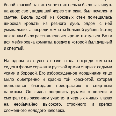
белой краской, так что через них нельзя было заглянуть
на двор; свет, падавший через эти окна, был печален и
смутен. Вдоль одной из боковых стен помещалась
широкая кровать из резного дуба, рядом с ней
умывальник, а посреди комнаты большой дубовый стол;
по стенам было расставлено четыре-пять стульев. Вот и
вся меблировка комнаты, воздух в которой был душный
и спертый.
На одном из стульев возле стола посреди комнаты
сидел в форме сержанта русской армии старик с седыми
усами и бородой. Его изборожденное морщинами лицо
было обветренно и красно той краснотой, которая
появляется благодаря пристрастию к спиртным
напиткам. Он сидел опершись руками о колени и
смотрел с выражением участия в черных живых глазах
на необычайно высокого, стройного и крепко
сложенного молодого человека.