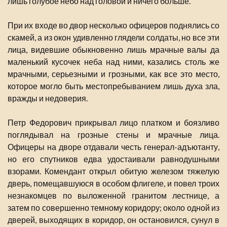
лишь голубое небо над головой и ничего больше.
При их входе во двор несколько офицеров поднялись со
скамей, а из окон удивленно глядели солдаты, но все эти
лица, видевшие обыкновенно лишь мрачные валы да
маленький кусочек неба над ними, казались столь же
мрачными, серьезными и грозными, как все это место,
которое могло быть местопребыванием лишь духа зла,
вражды и недоверия.
Петр Федорович прикрывал лицо платком и боязливо
поглядывал на грозные стены и мрачные лица.
Офицеры на дворе отдавали честь генерал-адъютанту,
но его спутников едва удостаивали равнодушными
взорами. Комендант открыл обитую железом тяжелую
дверь, помещавшуюся в особом флигеле, и повел троих
незнакомцев по выложенной гранитом лестнице, а
затем по совершенно темному коридору; около одной из
дверей, выходящих в коридор, он остановился, сунул в