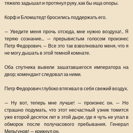
тяжело задышал и протянул руку, как бы ища опоры.
Корф и Бломштедт бросились поддержать его.
— Уведите меня прочь отсюда, мне нужно воздуха!.. Я
теряю сознание... — прерывистым голосом произнес
Петр Федорович. — Все это так взволновало меня, что я
не могу дышать в этой темной комнате.
Оба спутника вывели зашатавшегося императора на
двор; комендант следовал за ними.
Петр Федорович глубоко втягивал в себя свежий воздух.
— Ну вот, теперь мне лучше! — произнес он. — Но
страшно подумать, что этот несчастный узник томится
уже второй десяток лет в этой дыре, где я чуть не упал в
обморок после получасового пребывания. Генерал
Мельгунов! — крикнул он.