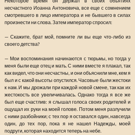
Некоторое время он держал в своих объятиях
несчастного Иоанна Антоновича, все еще с сомнением
смотревшего в лицо императора и не бывшего в силах
произнести ни слова. Затем император спросил:
— Скажите, брат мой, помните ли вы еще что-либо из
своего детства?
— Мои воспоминания начинаются с тюрьмы, но тогда у
меня были еще отец и мать. С ними вместе я плакал, так
как видел, что они несчастны, и они объяснили мне, кем я
был и с какой высоты опустился. Часовые были жестоки
к нам. И мы дрожали при каждой новой смене, так как их
жестокость все увеличивалась. Однако тогда я все же
был еще счастлив: я слышал голоса своих родителей и
ощущал их руки на моей голове. Потом меня разлучили
с ними разбойники; с тех пор я оставался один, навсегда
один, до тех пор, пока я не нашел Надежды, моей
подруги, которая находится теперь на небе.