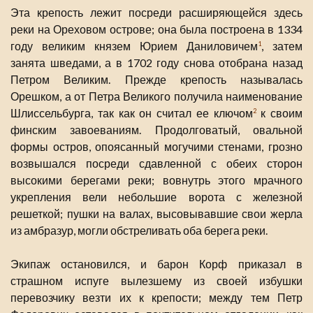
Эта крепость лежит посреди расширяющейся здесь
реки на Ореховом острове; она была построена в 1334
году великим князем Юрием Даниловичем
, затем
1
занята шведами, а в 1702 году снова отобрана назад
Петром Великим. Прежде крепость называлась
Орешком, а от Петра Великого получила наименование
Шлиссельбурга, так как он считал ее ключом
к своим
2
финским завоеваниям. Продолговатый, овальной
формы остров, опоясанный могучими стенами, грозно
возвышался посреди сдавленной с обеих сторон
высокими берегами реки; вовнутрь этого мрачного
укрепления вели небольшие ворота с железной
решеткой; пушки на валах, высовывавшие свои жерла
из амбразур, могли обстреливать оба берега реки.
Экипаж остановился, и барон Корф приказал в
страшном испуге вылезшему из своей избушки
перевозчику везти их к крепости; между тем Петр