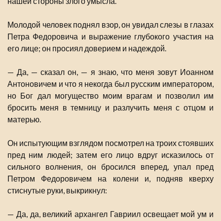
нашей стороны злого умысла.
Молодой человек поднял взор, он увидал слезы в глазах
Петра Федоровича и выражение глубокого участия на
его лице; он просиял доверием и надеждой.
— Да, — сказал он, — я знаю, что меня зовут Иоанном
Антоновичем и что я некогда был русским императором,
но Бог дал могущество моим врагам и позволил им
бросить меня в темницу и разлучить меня с отцом и
матерью.
Он испытующим взглядом посмотрел на троих стоявших
пред ним людей; затем его лицо вдруг исказилось от
сильного волнения, он бросился вперед, упал пред
Петром Федоровичем на колени и, подняв кверху
стиснутые руки, выкрикнул:
— Да, да, великий архангел Гавриил освещает мой ум и