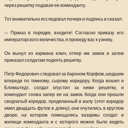
через решетку подавая ее коменданту.
Тот внимательно исследовал почерк и подпись и сказал:
— Приказ в порядке, входите! Согласно приказу его
императорского величества, я проведу вас к узнику.
Он вынул из кармана ключ, отпер им замок и затем
приказал солдатам поднять решетку.
Петр Федорович следовал за бароном Корфом, шедшим
впереди по темному, сырому коридору. Когда вошел и
Бломштедт, солдат опустил за ними решетку, и
комендант снова запер ее на замок. Когда они прошли
сводчатый коридор, проделанный в валу (этот коридор
имел двадцать футов в длину), они очутились в круглом
дворе, на котором помещались казармы солдат и
жилище коменданта и с которого можно было видеть