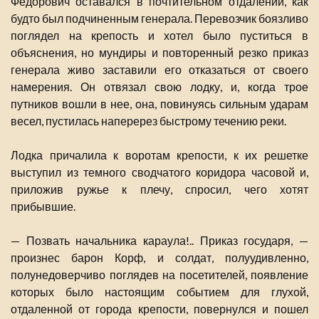
Федорович оставался в почтительном отдалении, как
будто был подчиненным генерала. Перевозчик боязливо
поглядел на крепость и хотел было пуститься в
объяснения, но мундиры и повторенный резко приказ
генерала живо заставили его отказаться от своего
намерения. Он отвязал свою лодку, и, когда трое
путников вошли в нее, она, повинуясь сильным ударам
весел, пустилась наперерез быстрому течению реки.
Лодка причалила к воротам крепости, к их решетке
выступил из темного сводчатого коридора часовой и,
приложив ружье к плечу, спросил, чего хотят
прибывшие.
— Позвать начальника караула!.. Приказ государя, —
произнес барон Корф, и солдат, полуудивленно,
полунедоверчиво поглядев на посетителей, появление
которых было настоящим событием для глухой,
отдаленной от города крепости, повернулся и пошел