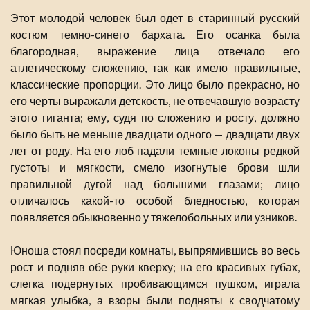
Этот молодой человек был одет в старинный русский
костюм темно-синего бархата. Его осанка была
благородная, выражение лица отвечало его
атлетическому сложению, так как имело правильные,
классические пропорции. Это лицо было прекрасно, но
его черты выражали детскость, не отвечавшую возрасту
этого гиганта; ему, судя по сложению и росту, должно
было быть не меньше двадцати одного — двадцати двух
лет от роду. На его лоб падали темные локоны редкой
густоты и мягкости, смело изогнутые брови шли
правильной дугой над большими глазами; лицо
отличалось какой-то особой бледностью, которая
появляется обыкновенно у тяжелобольных или узников.
Юноша стоял посреди комнаты, выпрямившись во весь
рост и подняв обе руки кверху; на его красивых губах,
слегка подернутых пробивающимся пушком, играла
мягкая улыбка, а взоры были подняты к сводчатому