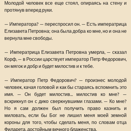
Молодой человек все еще стоял, опираясь на стену и
протянув вперед руки.
— Императора? — переспросил он. — Есть императрица
Елизавета Петровна; она была добра ко мне, но и она не
вернула мне свободы.
— Императрица Елизавета Петровна умерла, — сказал
Корф, — в России царствует император Петр Федорович,
он мягок и добр и будет милостив и к тебе.
— Император Петр Федорович? — произнес молодой
человек, качая головой и как бы стараясь вспомнить это
имя. — Он будет милостив... милостив ко мне? —
вскрикнул он с дико сверкнувшими глазами. — Ко мне?
Но я сам должен был получить право казнить и
миловать, если бы Бог не лишил меня моей земной
короны для того, чтобы сделать меня, по словам отца
Филарета, достойным вечного блаженства.