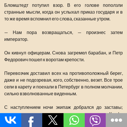
Бломштедт потупил взор. В его голове поползли
странные мысли, когда он услыхал приказ государя и в
то же время вспомнил его слова, сказанные утром.
— Нам пора возвращаться, — произнес затем
император.
Он кивнул офицерам. Снова загремел барабан, и Петр
Федорович пошел к воротам крепости.
Перевозчик доставил всех на противоположный берег,
даже и не подозревая, кого, собственно, везет. Все трое
сели в карету и поехали в Петербург в полном молчании,
сильно взволнованные виденным.
С наступлением ночи экипаж добрался до заставы;
император приказал остановиться и велел Корфу
следовать в экипаже домой, между тем как сам