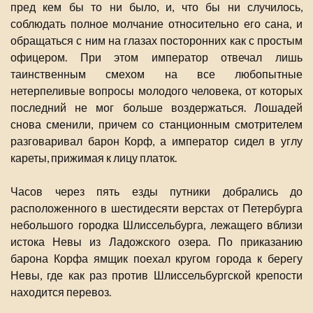
пред кем бы то ни было, и, что бы ни случилось,
соблюдать полное молчание относительно его сана, и
обращаться с ним на глазах посторонних как с простым
офицером. При этом император отвечал лишь
таинственным смехом на все любопытные
нетерпеливые вопросы молодого человека, от которых
последний не мог больше воздержаться. Лошадей
снова сменили, причем со станционным смотрителем
разговаривал барон Корф, а император сидел в углу
кареты, прижимая к лицу платок.
Часов через пять езды путники добрались до
расположенного в шестидесяти верстах от Петербурга
небольшого городка Шлиссельбурга, лежащего вблизи
истока Невы из Ладожского озера. По приказанию
барона Корфа ямщик поехал кругом города к берегу
Невы, где как раз против Шлиссельбургской крепости
находится перевоз.