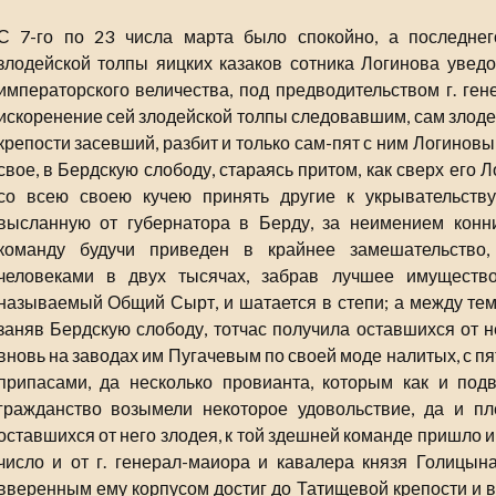
С 7-го по 23 числа марта было спокойно, а последнег
злодейской толпы яицких казаков сотника Логинова уведо
императорского величества, под предводительством г. ген
искоренение сей злодейской толпы следовавшим, сам злодей
крепости засевший, разбит и только сам-пят с ним Логинов
свое, в Бердскую слободу, стараясь притом, как сверх его
со всею своею кучею принять другие к укрывательств
высланную от губернатора в Берду, за неимением конн
команду будучи приведен в крайнее замешательство
человеками в двух тысячах, забрав лучшее имуществ
называемый Общий Сырт, и шатается в степи; а между те
заняв Бердскую слободу, тотчас получила оставшихся от не
вновь на заводах им Пугачевым по своей моде налитых, с п
припасами, да несколько провианта, которым как и под
гражданство возымели некоторое удовольствие, да и пл
оставшихся от него злодея, к той здешней команде пришло и 
число и от г. генерал-маиора и кавалера князя Голицын
вверенным ему корпусом достиг до Татищевой крепости и 