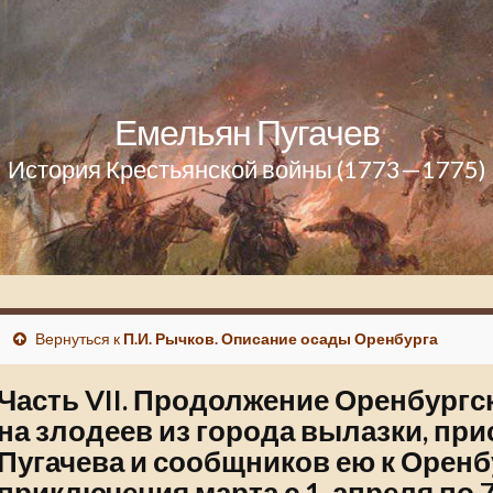
Емельян Пугачев
История Крестьянской войны (1773—1775)
Вернуться к
П.И. Рычков. Описание осады Оренбурга
Часть VII. Продолжение Оренбург
на злодеев из города вылазки, пр
Пугачева и сообщников ею к Оренб
приключения марта с 1, апреля по 