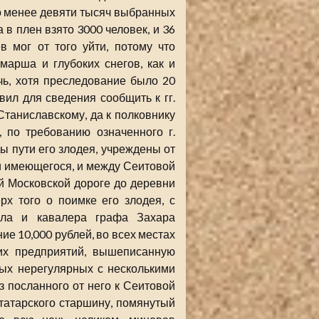
о менее девяти тысяч выбранных
 в плен взято 3000 человек, и 36
в мог от того уйти, потому что
марша и глубоких снегов, как и
чь, хотя преследование было 20
вил для сведения сообщить к гг.
Станиславскому, да к полковнику
 по требованию означенного г.
ы пути его злодея, учреждены от
и имеющегося, и между Сеитовой
й Московской дороге до деревни
рх того о поимке его злодея, с
ала и кавалера графа Захара
ие 10,000 рублей, во всех местах
ких предприятий, вышеписанную
ных нерегулярных с несколькими
з посланного от него к Сеитовой
 татарского старшину, помянутый