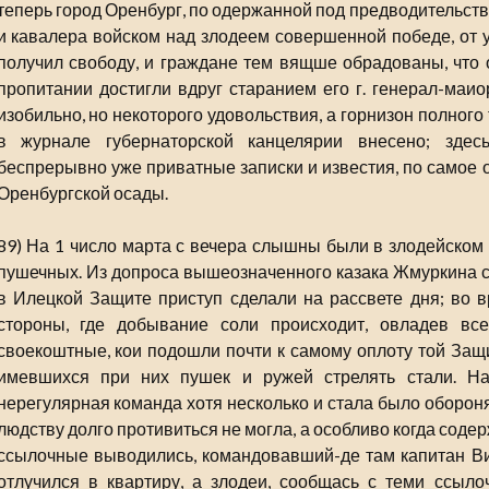
теперь город Оренбург, по одержанной под предводительств
и кавалера войском над злодеем совершенной победе, от 
получил свободу, и граждане тем вящше обрадованы, что 
пропитании достигли вдруг старанием его г. генерал-маио
изобильно, но некоторого удовольствия, а горнизон полного 
в журнале губернаторской канцелярии внесено; здес
беспрерывно уже приватные записки и известия, по самое 
Оренбургской осады.
89) На 1 число марта с вечера слышны были в злодейском 
пушечных. Из допроса вышеозначенного казака Жмуркина 
в Илецкой Защите приступ сделали на рассвете дня; во 
стороны, где добывание соли происходит, овладев вс
своекоштные, кои подошли почти к самому оплоту той Защи
имевшихся при них пушек и ружей стрелять стали. Н
нерегулярная команда хотя несколько и стала было оборон
людству долго противиться не могла, а особливо когда сод
ссылочные выводились, командовавший-де там капитан Ви
отлучился в квартиру, а злодеи, сообщась с теми ссыл