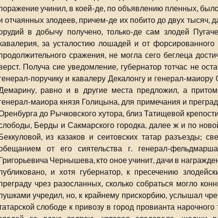
поражение учинил, в коей-де, по объявлению пленных, был
и отчаянных злодеев, причем-де их побито до двух тысяч, да
орудий в добычу получено, только-де сам злодей Пугаче
кавалерия, за усталостию лошадей и от форсированного 
продолжительного сражения, не могла сего беглеца дости
верст. Получа сие уведомление, губернатор тотчас не оста
генерал-поручику и кавалеру Декалонгу и генерал-маиору 
Демарину, равно и в другие места предложил, а притом,
генерал-маиора князя Голицына, для примечания и преград
Оренбурга до Рычковского хутора, близ Татищевой крепост
слободы, Берды и Сакмарского городка, далее ж и по ново
Беккуловой, из казаков и сеитовских татар разъезды; све
обещанием от его сиятельства г. генерал-фельдмарш
Григорьевича Чернышева, кто оное учинит, дачи в награжден
публиковано, и хотя губернатор, к пресечению злодейс
преграду чрез разосланных, сколько собраться могло кон
пушками учредил, но, к крайнему прискорбию, услышал чре
татарской слободе к привозу в город провианта нарочного