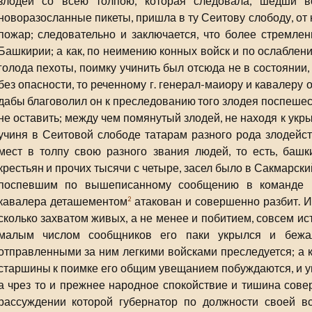
злодей со всею толпою, которая следовала, шедши в
новоразосланные пикеты, пришла в ту Сеитову слободу, от 
пожар; следовательно и заключается, что более стремлен
Башкирии; а как, по неимению конных войск и по ослаблен
голода пехоты, поимку учинить был отсюда не в состоянии,
без опасности, то реченному г. генерал-маиору и кавалеру
дабы благоволил он к преследованию того злодея поспеше
не оставить; между чем помянутый злодей, не находя к ук
учиня в Сеитовой слободе татарам разного рода злодейст
мест в толпу свою разного звания людей, то есть, башк
крестьян и прочих тысячи с четыре, засел было в Сакмарски
поспевшим по вышеписанному сообщению в команде ре
кавалера деташементом
атакован и совершенно разбит. И
2
сколько захватом живых, а не менее и побитием, совсем ис
малым числом сообщников его паки укрылся и бежа
отправленными за ним легкими войсками преследуется; а 
старшины к поимке его общим увещанием побуждаются, и уп
а чрез то и прежнее народное спокойствие и тишина сове
рассуждении которой губернатор по должности своей в