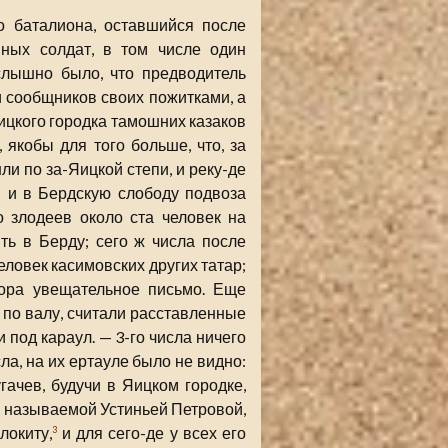
о баталиона, оставшийся после
ных солдат, в том числе один
слышно было, что предводитель
 сообщников своих пожитками, а
Яицкого городка тамошних казаков
 якобы для того больше, что, за
ли по за-Яицкой степи, и реку-де
 и в Бердскую слободу подвоза
 злодеев около ста человек на
ть в Берду; сего ж числа после
ловек касимовских других татар;
тора увещательное письмо. Еще
я по валу, считали расставленные
 под караул. — 3-го числа ничего
ла, на их ертауле было не видно:
гачев, будучи в Яицком городке,
а, называемой Устиньей Петровой,
локиту,
и для сего-де у всех его
3