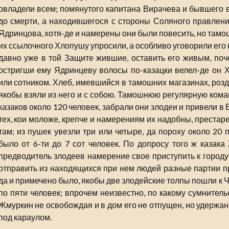
овладели всем; помянутого капитана Вирачева и бывшего в
до смерти, а находившегося с стороны Соляного правлен
Ядринцова, хотя-де и намерены они были повесить, но там
их ссылочного Хлопушу упросили, а особливо уговорили его 
давно уже в той Защите жившие, оставить его живым, поч
остригши ему Ядринцеву волосы по-казацки велел-де он 
или сотником. Хлеб, имевшийся в тамошних магазинах, розд
якобы взяли из него и с собою. Тамошнюю регулярную коман
казаков около 120 человек, забрали они злодеи и привели в 
тех, кои моложе, крепче и намерениям их надобны, престар
там; из пушек увезли три или четыре, да пороху около 20 
было от 6-ти до 7 сот человек. По допросу того ж казак
предводитель злодеев намерение свое приступить к городу
отправить из находящихся при нем людей разные партии пр
да и примечено было, якобы две злодейские толпы пошли к 
по пяти человек; впрочем неизвестно, по какому сумнител
Жмуркин не освобождая и в дом его не отпущен, но удержан
под караулом.