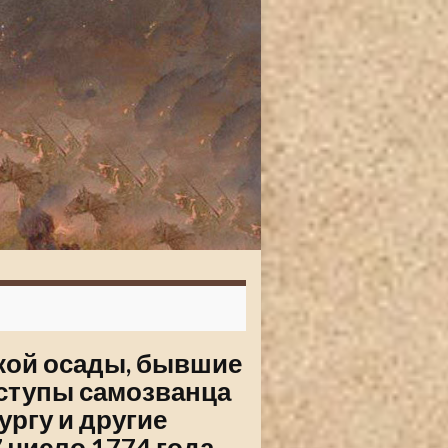
ской осады, бывшие
иступы самозванца
ургу и другие
7 число 1774 года