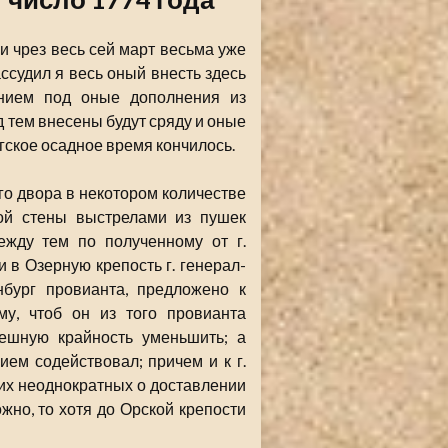
и чрез весь сей март весьма уже
рассудил я весь оный внесть здесь
ением под оные дополнения из
од тем внесены будут сряду и оные
гское осадное время кончилось.
ого двора в некотором количестве
ой стены выстрелами из пушек
ежду тем по полученному от г.
в Озерную крепость г. генерал-
бург провианта, предложено к
у, чтоб он из того провианта
дешную крайность уменьшить; а
ем содействовал; причем и к г.
них неоднократных о доставлении
жно, то хотя до Орской крепости