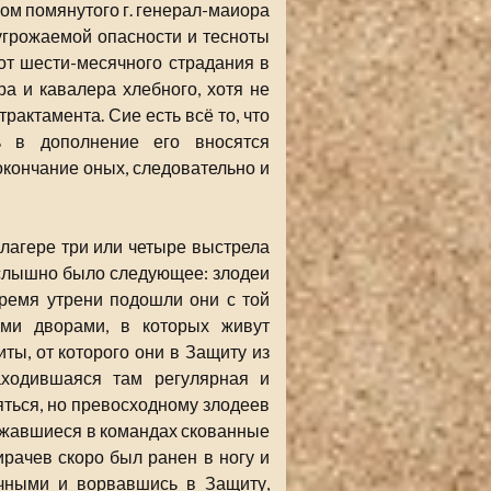
ом помянутого г. генерал-маиора
угрожаемой опасности и тесноты
от шести-месячного страдания в
ра и кавалера хлебного, хотя не
трактамента. Сие есть всё то, что
ь в дополнение его вносятся
окончание оных, следовательно и
лагере три или четыре выстрела
слышно было следующее: злодеи
время утрени подошли они с той
еми дворами, в которых живут
ты, от которого они в Защиту из
аходившаяся там регулярная и
яться, но превосходному злодеев
ержавшиеся в командах скованные
рачев скоро был ранен в ногу и
очными и ворвавшись в Защиту,