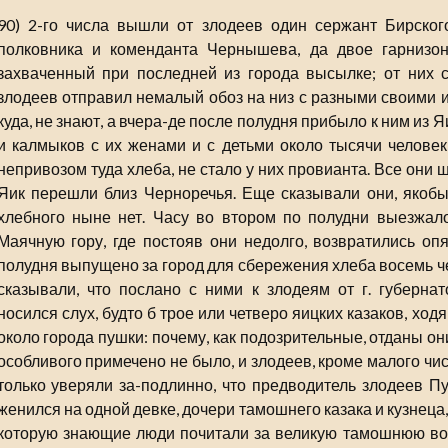
90) 2-го числа вышли от злодеев один сержант Бирског
полковника и коменданта Чернышева, да двое гарнизон
захваченный при последней из города высылке; от них 
злодеев отправил немалый обоз на низ с разными своими и
куда, не знают, а вчера-де после полудня прибыло к ним из 
и калмыков с их женами и с детьми около тысячи человек,
непривозом туда хлеба, не стало у них провианта. Все они ш
Яик перешли близ Черноречья. Еще сказывали они, якобы
хлебного ныне нет. Часу во втором по полудни выезжало
Маячную гору, где постояв они недолго, возвратились опя
полудня выпущено за город для сбережения хлеба восемь че
сказывали, что послано с ними к злодеям от г. губерна
носился слух, будто б трое или четверо яицких казаков, ход
около города пушки: почему, как подозрительные, отданы они
особливого примечено не было, и злодеев, кроме малого чис
только уверяли за-подлинно, что предводитель злодеев Пу
женился на одной девке, дочери тамошнего казака и кузнец
которую знающие люди почитали за великую тамошнюю во