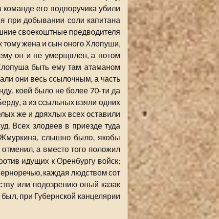
 команде его подпоручика убили
ия при добывании соли капитана
ошние своекоштные предводителя
к тому жена и сын оного Хлопуши,
ему он и не умерщвлен, а потом
Хлопуша быть ему там атаманом
али они весь ссылочным, а часть
ду, коей было не более 70-ти да
Берду, а из ссыльных взяли одних
елых же и дряхлых всех оставили
пуд. Всех злодеев в приезде туда
а Жмуркина, слышно было, якобы
 отменил, а вместо того положил
отив идущих к Оренбургу войск;
Черноречью, каждая людством сот
ьству или подозрению оный казак
 был, при Губернской канцелярии