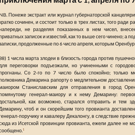
NB. Понеже экстракт или журнал губернаторской канцеляри
кратко сочинен, и состоит только в трех листах, того ради 
напереди, не разделяя показанных в нем чисел, внес
приватных записок и известий, как то выше сего чинено; а п
записки, продолженные по 6 число апреля, которым Оренбур
88) 1 числа марта злодеи в близость города против пушечн
для переговорки подъезжали, но учиненными с городов
прогнаны. Со 2-го по 7 число было спокойно; только м
полковника Демарина рапорту о медлительном доставлении 
маиором Станиславским для отправления в город Орен
помянутому генерал-маиору и к нему Демарину: первом
достальной, как возможно, старался отправить и тем з
Демарину, чтоб и он скорейшим того провианта доставлени
генерал-поручику и кавалеру Декалонгу, в следствие преж
сюда из Исетской провинции провианта, ежели далее не мо
сообщено.
1