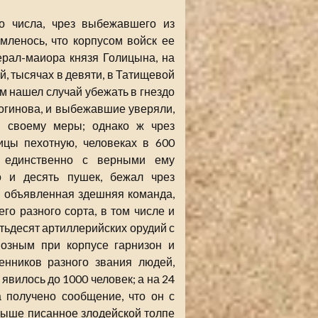
о числа, чрез выбежавшего из
мленось, что корпусом войск ее
ерал-маиора князя Голицына, на
, тысячах в девяти, в Татищевой
ым нашел случай убежать в гнездо
 Логинова, и выбежавшие уверяли,
у своему меры; однако ж чрез
ицы пехотную, человеках в 600
, единственно с верными ему
о и десять пушек, бежал чрез
м объявленная здешняя команда,
го разного сорта, в том числе и
ятьдесят артиллерийских орудий с
возным при корпусе гарнизон и
енников разного звания людей,
явилось до 1000 человек; а на 24
а получено сообщение, что он с
выше писанное злодейской толпе