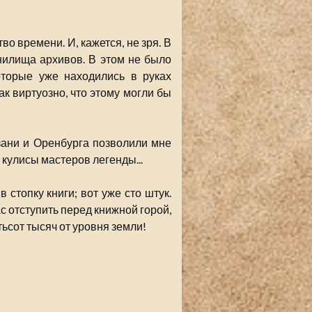
о времени. И, кажется, не зря. В
нилища архивов. В этом не было
оторые уже находились в руках
к виртуозно, что этому могли бы
ани и Оренбурга позволили мне
 кулисы мастеров легенды...
 стопку книги; вот уже сто штук.
ас отступить перед книжной горой,
тьсот тысяч от уровня земли!