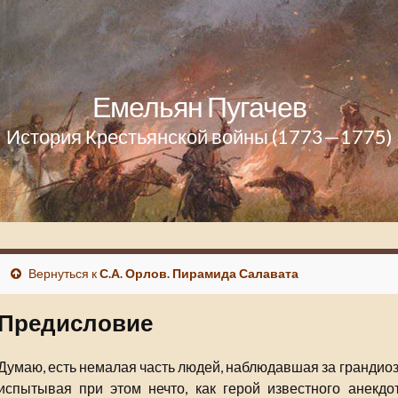
Емельян Пугачев
История Крестьянской войны (1773—1775)
Вернуться к
С.А. Орлов. Пирамида Салавата
Предисловие
Думаю, есть немалая часть людей, наблюдавшая за гранди
испытывая при этом нечто, как герой известного анекдот