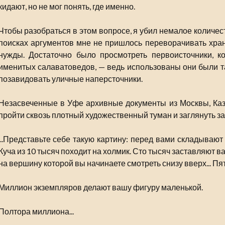
кидают, но не мог понять, где именно.
Чтобы разобраться в этом вопросе, я убил немалое количеств
поисках аргументов мне не пришлось переворачивать хра
нужды. Достаточно было просмотреть первоисточники, к
именитых салаватоведов, — ведь использованы они были та
позавидовать уличные наперсточники.
Незасвеченные в Уфе архивные документы из Москвы, Каз
пройти сквозь плотный художественный туман и заглянуть за
...Представьте себе такую картину: перед вами складывают в
Куча из 10 тысяч походит на холмик. Сто тысяч заставляют в
на вершину которой вы начинаете смотреть снизу вверх... Пя
Миллион экземпляров делают вашу фигуру маленькой.
Полтора миллиона...