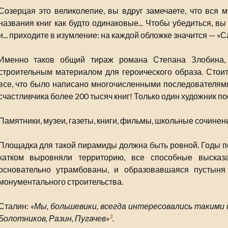
Созерцая это великолепие, вы вдруг замечаете, что вся м
названия книг как будто одинаковые... Чтобы убедиться, в
и... приходите в изумление: на каждой обложке значится — «
Именно таков общий тираж романа Степана Злобина,
строительным материалом для героического образа. Стои
все, что было написано многочисленными последователями 
счастливчика более 200 тысяч книг! Только один художник по
Памятники, музеи, газеты, книги, фильмы, школьные сочинения
Площадка для такой пирамиды должна быть ровной. Годы п
катком выровняли территорию, все способные высказ
основательно утрамбованы, и образовавшаяся пустын
монументального строительства.
Сталин: «
Мы, большевики, всегда интересовались такими
Болотников, Разин, Пугачев
»
.
2