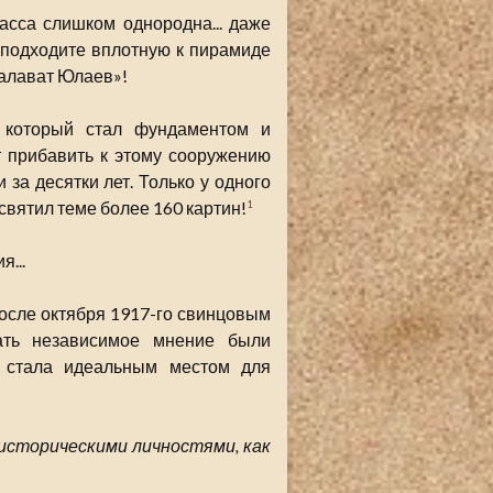
асса слишком однородна... даже
ы подходите вплотную к пирамиде
Салават Юлаев»!
 который стал фундаментом и
т прибавить к этому сооружению
за десятки лет. Только у одного
святил теме более 160 картин!
1
...
осле октября 1917-го свинцовым
ать независимое мнение были
я стала идеальным местом для
 историческими личностями, как