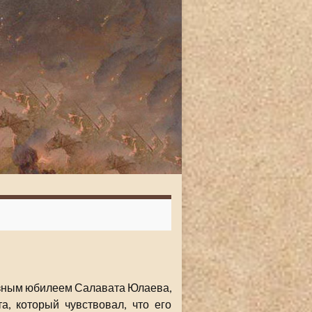
озным юбилеем Салавата Юлаева,
а, который чувствовал, что его