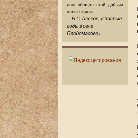
дом обещал этой добычи
целые горы».
—
Н.С. Лесков, «Старые
годы в селе
Плодомасове»