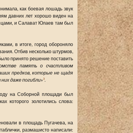
нимала, как боевая лошадь звук
иям давних лет хорошо виден на
евцами, и Салават Юлаев там был
ками, в итоге, город обороняло
ания. Отбив несколько штурмов,
 было принято решение поставить
омстве память о счастливом
наших предков, которые не щадя
 них даже погибли
»
.
3
 году на Соборной площади был
ах которого золотились слова:
новали в площадь Пугачева, на
таблички, размашисто написали: