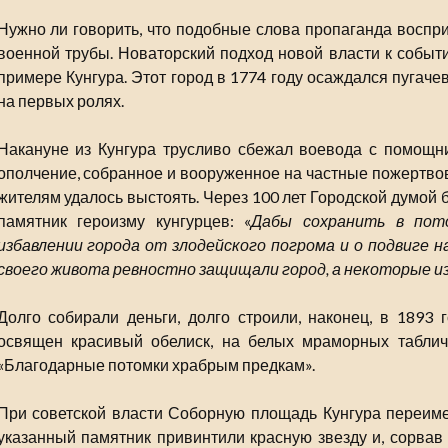
Нужно ли говорить, что подобные слова пропаганда воспри
военной трубы. Новаторский подход новой власти к событ
примере Кунгура. Этот город в 1774 году осаждался пугач
на первых ролях.
Накануне из Кунгура трусливо сбежал воевода с помощни
ополчение, собранное и вооруженное на частные пожертвов
жителям удалось выстоять. Через 100 лет Городской думой
памятник героизму кунгурцев: «
Дабы сохранить в пот
избавлении города от злодейского погрома и о подвиге 
своего живота ревностно защищали город, а некоторые из
Долго собирали деньги, долго строили, наконец, в 1893
освящен красивый обелиск, на белых мраморных табличк
«Благодарные потомки храбрым предкам».
При советской власти Соборную площадь Кунгура переиме
указанный памятник привинтили красную звезду и, сорвав 