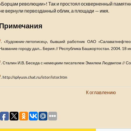
«Борцам революции»! Так и простоял оскверненный памятник
не вернули первозданный облик, а площади — имя.
Примечания
1
. «Художник-летописец», бывший работник ОАО «Салаватнефтеор
Название городу дал... Берия // Республика Башкортостан. 2004. 18 и
2
. Сталин И.В. Беседа с немецким писателем Эмилем Людвигом // Сочин
3
. http://splyusn.chat.ru/istor/istor.htm
К оглавлению