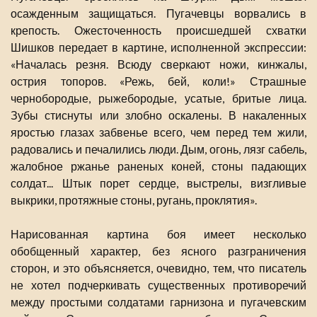
осажденным защищаться. Пугачевцы ворвались в
крепость. Ожесточенность происшедшей схватки
Шишков передает в картине, исполненной экспрессии:
«Началась резня. Всюду сверкают ножи, кинжалы,
острия топоров. «Режь, бей, коли!» Страшные
чернобородые, рыжебородые, усатые, бритые лица.
Зубы стиснуты или злобно оскалены. В накаленных
яростью глазах забвенье всего, чем перед тем жили,
радовались и печалились люди. Дым, огонь, лязг сабель,
жалобное ржанье раненых коней, стоны падающих
солдат... Штык порет сердце, выстрелы, визгливые
выкрики, протяжные стоны, ругань, проклятия».
Нарисованная картина боя имеет несколько
обобщенный характер, без ясного разграничения
сторон, и это объясняется, очевидно, тем, что писатель
не хотел подчеркивать существенных противоречий
между простыми солдатами гарнизона и пугачевским