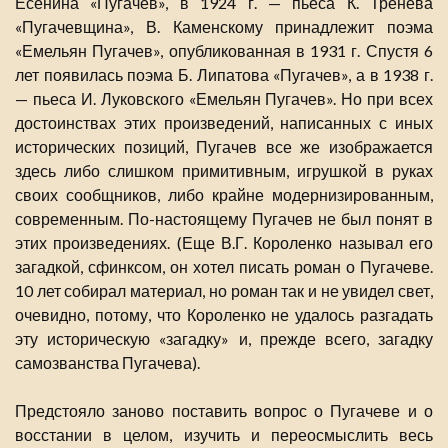
Есенина «Пугачев», в 1924 г. — пьеса К. Тренева
«Пугачевщина», В. Каменскому принадлежит поэма
«Емельян Пугачев», опубликованная в 1931 г. Спустя 6
лет появилась поэма Б. Липатова «Пугачев», а в 1938 г.
— пьеса И. Луковского «Емельян Пугачев». Но при всех
достоинствах этих произведений, написанных с иных
исторических позиций, Пугачев все же изображается
здесь либо слишком примитивным, игрушкой в руках
своих сообщников, либо крайне модернизированным,
современным. По-настоящему Пугачев не был понят в
этих произведениях. (Еще В.Г. Короленко называл его
загадкой, сфинксом, он хотел писать роман о Пугачеве.
10 лет собирал материал, но роман так и не увидел свет,
очевидно, потому, что Короленко не удалось разгадать
эту историческую «загадку» и, прежде всего, загадку
самозванства Пугачева).
Предстояло заново поставить вопрос о Пугачеве и о
восстании в целом, изучить и переосмыслить весь