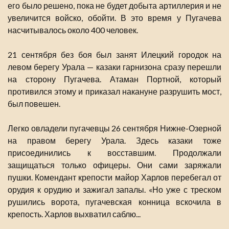
его было решено, пока не будет добыта артиллерия и не
увеличится войско, обойти. В это время у Пугачева
насчитывалось около 400 человек.
21 сентября без боя был занят Илецкий городок на
левом берегу Урала — казаки гарнизона сразу перешли
на сторону Пугачева. Атаман Портной, который
противился этому и приказал накануне разрушить мост,
был повешен.
Легко овладели пугачевцы 26 сентября Нижне-Озерной
на правом берегу Урала. Здесь казаки тоже
присоединились к восставшим. Продолжали
защищаться только офицеры. Они сами заряжали
пушки. Комендант крепости майор Харлов перебегал от
орудия к орудию и зажигал запалы. «Но уже с треском
рушились ворота, пугачевская конница вскочила в
крепость. Харлов выхватил саблю...