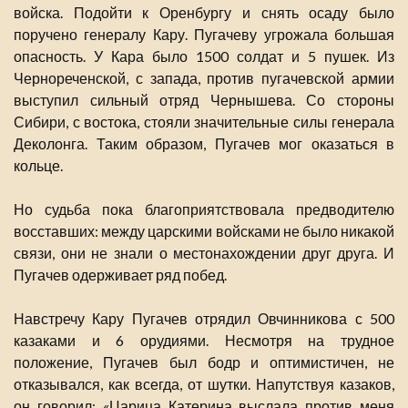
войска. Подойти к Оренбургу и снять осаду было
поручено генералу Кару. Пугачеву угрожала большая
опасность. У Кара было 1500 солдат и 5 пушек. Из
Чернореченской, с запада, против пугачевской армии
выступил сильный отряд Чернышева. Со стороны
Сибири, с востока, стояли значительные силы генерала
Деколонга. Таким образом, Пугачев мог оказаться в
кольце.
Но судьба пока благоприятствовала предводителю
восставших: между царскими войсками не было никакой
связи, они не знали о местонахождении друг друга. И
Пугачев одерживает ряд побед.
Навстречу Кару Пугачев отрядил Овчинникова с 500
казаками и 6 орудиями. Несмотря на трудное
положение, Пугачев был бодр и оптимистичен, не
отказывался, как всегда, от шутки. Напутствуя казаков,
он говорил: «Царица Катерина выслала против меня