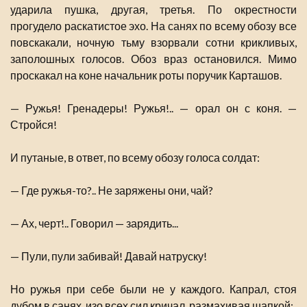
ударила пушка, другая, третья. По окрестности
прогудело раскатистое эхо. На санях по всему обозу все
повскакали, ночную тьму взорвали сотни крикливых,
заполошных голосов. Обоз враз остановился. Мимо
проскакал на коне начальник роты поручик Карташов.
— Ружья! Гренадеры! Ружья!.. — орал он с коня. —
Стройся!
И путаные, в ответ, по всему обозу голоса солдат:
— Где ружья-то?.. Не заряжены они, чай?
— Ах, черт!.. Говорил — зарядить...
— Пули, пули забивай! Давай натруску!
Но ружья при себе были не у каждого. Капрал, стоя
дубом в санях, изо всех сил кричал, размахивая шапкой: