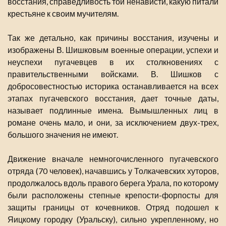
восстания, справедливость той ненависти, какую питали
крестьяне к своим мучителям.
Так же детально, как причины восстания, изучены и
изображены В. Шишковым военные операции, успехи и
неуспехи пугачевцев в их столкновениях с
правительственными войсками. В. Шишков с
добросовестностью историка останавливается на всех
этапах пугачевского восстания, дает точные даты,
называет подлинные имена. Вымышленных лиц в
романе очень мало, и они, за исключением двух-трех,
большого значения не имеют.
Движение вначале немногочисленного пугачевского
отряда (70 человек), начавшись у Толкачевских хуторов,
продолжалось вдоль правого берега Урала, по которому
были расположены степные крепости-форпосты для
защиты границы от кочевников. Отряд подошел к
Яицкому городку (Уральску), сильно укрепленному, но