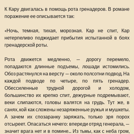
К Кару двигалась в помощь рота гренадеров. В романе
поражение ее описывается так:
«Ночь, темная, тихая, морозная. Кар не спит, Кар
нетерпеливо поджидает прибытия испытанной в боях
гренадерской роты.
Рота движется медленно, — дорогу перемело,
попадаются длинные подъемы, лошади истомились.
Обоз растянулся на версту — около полсотни подвод. На
каждой подводе по четыре, по пять гренадер.
Обессиленные трудной дорогой и холодом,
большинство их крепко спит, дежурные подремывают,
веки слипаются, головы валятся на грудь. Тут же, в
санях, кой как сложены незаряженные ружья и мушкеты.
А зачем их спозаранку заряжать, только зря порох
отсыреет. Опасаться нечего: впереди отряд генерала, —
значит врага нет и в помине... Из тьмы, как с неба гром,