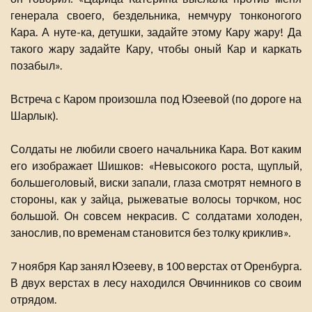
генерала своего, бездельника, немчуру тонконогого
Кара. А нуте-ка, детушки, задайте этому Кару жару! Да
такого жару задайте Кару, чтобы оный Кар и каркать
позабыл».
Встреча с Каром произошла под Юзеевой (по дороге на
Шарлык).
Солдаты не любили своего начальника Кара. Вот каким
его изображает Шишков: «Невысокого роста, щуплый,
большеголовый, виски запали, глаза смотрят немного в
стороны, как у зайца, рыжеватые волосы торчком, нос
большой. Он совсем некрасив. С солдатами холоден,
занослив, по временам становится без толку криклив».
7 ноября Кар занял Юзееву, в 100 верстах от Оренбурга.
В двух верстах в лесу находился Овчинников со своим
отрядом.