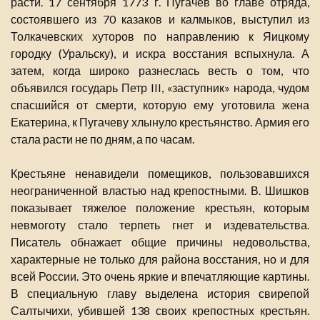
расти. 17 сентября 1773 г. Пугачев во главе отряда,
состоявшего из 70 казаков и калмыков, выступил из
Толкачевских хуторов по направлению к Яицкому
городку (Уральску), и искра восстания вспыхнула. А
затем, когда широко разнеслась весть о том, что
объявился государь Петр III, «заступник» народа, чудом
спасшийся от смерти, которую ему уготовила жена
Екатерина, к Пугачеву хлынуло крестьянство. Армия его
стала расти не по дням, а по часам.
Крестьяне ненавидели помещиков, пользовавшихся
неограниченной властью над крепостными. В. Шишков
показывает тяжелое положение крестьян, которым
невмоготу стало терпеть гнет и издевательства.
Писатель обнажает общие причины недовольства,
характерные не только для района восстания, но и для
всей России. Это очень яркие и впечатляющие картины.
В специальную главу выделена история свирепой
Салтычихи, убившей 138 своих крепостных крестьян.