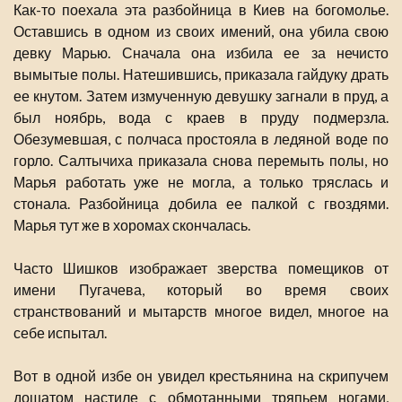
Как-то поехала эта разбойница в Киев на богомолье.
Оставшись в одном из своих имений, она убила свою
девку Марью. Сначала она избила ее за нечисто
вымытые полы. Натешившись, приказала гайдуку драть
ее кнутом. Затем измученную девушку загнали в пруд, а
был ноябрь, вода с краев в пруду подмерзла.
Обезумевшая, с полчаса простояла в ледяной воде по
горло. Салтычиха приказала снова перемыть полы, но
Марья работать уже не могла, а только тряслась и
стонала. Разбойница добила ее палкой с гвоздями.
Марья тут же в хоромах скончалась.
Часто Шишков изображает зверства помещиков от
имени Пугачева, который во время своих
странствований и мытарств многое видел, многое на
себе испытал.
Вот в одной избе он увидел крестьянина на скрипучем
дощатом настиле с обмотанными тряпьем ногами,