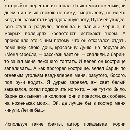
который не переставая стонал: «Гниют мои ноженьки, ни
днем, ни ночью спокою не вижу, смерть зову, не идет».
Когда он размотал изуродованную ногу, Пугачев увидел:
всю ступню раздуло, подошва и пальцы черные, в
мокрых волдырях, кровоточат, истекают гноем. А
произошло это с ним потому, что он отказался отдать
помещику свою дочь, красавицу Дуню, на поругание.
«Меня сгребли, — рассказывает он, — свалили, а барин-
то зачал меня лежачего топтать. И велел он кострище
запаливать... А как прогорел кострище, велел барин по
огневым угольям взад-вперед меня, разутого, босого,
под руки водить. Я дурью заревел, аж свет белый
закачался, хотел подкорчить ноги-то, — не тут-то было,
барин как зыкнет «а холопов, они и повисли, как собаки,
на ноженьках моих... Ой, да лучше бы в костер меня
кинули. Легче бы...»
Используя такие факты, автор показывает корни