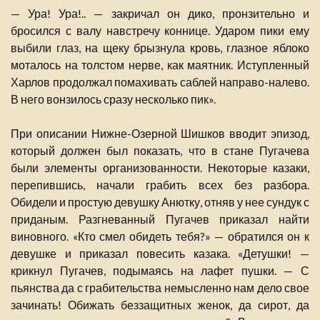
— Ура! Ура!.. — закричал он дико, пронзительно и
бросился с валу навстречу коннице. Ударом пики ему
выбили глаз, на щеку брызнула кровь, глазное яблоко
моталось на толстом нерве, как маятник. Иступленный
Харлов продолжал помахивать саблей направо-налево.
В него вонзилось сразу несколько пик».
При описании Нижне-Озерной Шишков вводит эпизод,
который должен был показать, что в стане Пугачева
были элементы организованности. Некоторые казаки,
перепившись, начали грабить всех без разбора.
Обидели и простую девушку Анютку, отняв у нее сундук с
приданым. Разгневанный Пугачев приказал найти
виновного. «Кто смел обидеть тебя?» — обратился он к
девушке и приказал повесить казака. «Детушки! —
крикнул Пугачев, подымаясь на лафет пушки. — С
пьянства да с грабительства немысленно нам дело свое
зачинать! Обижать беззащитных женок, да сирот, да