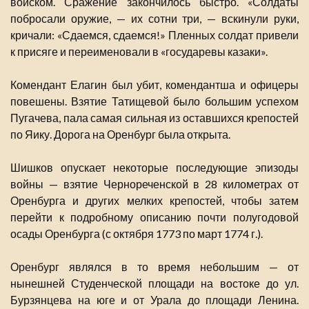
войском. Сражение закончилось быстро. «Солдаты
побросали оружие, — их сотни три, — вскинули руки,
кричали: «Сдаемся, сдаемся!» Пленных солдат привели
к присяге и переименовали в «государевы казаки».
Комендант Елагин был убит, комендантша и офицеры
повешены. Взятие Татищевой было большим успехом
Пугачева, пала самая сильная из оставшихся крепостей
по Яику. Дорога на Оренбург была открыта.
Шишков опускает некоторые последующие эпизоды
войны — взятие Чернореченской в 28 километрах от
Оренбурга и других мелких крепостей, чтобы затем
перейти к подробному описанию почти полугодовой
осады Оренбурга (с октября 1773 по март 1774 г.).
Оренбург являлся в то время небольшим — от
нынешней Студенческой площади на востоке до ул.
Бурзянцева на юге и от Урала до площади Ленина.