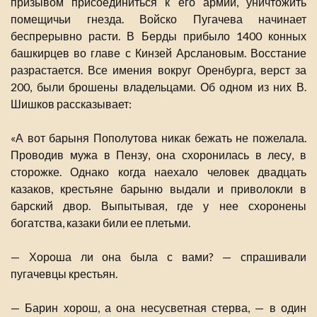
призывом присоединиться к его армии, уничтожить
помещичьи гнезда. Войско Пугачева начинает
беспрерывно расти. В Берды прибыло 1400 конных
башкирцев во главе с Кинзей Арслановым. Восстание
разрастается. Все имения вокруг Оренбурга, верст за
200, были брошены владельцами. Об одном из них В.
Шишков рассказывает:
«А вот барыня Пополутова никак бежать не пожелала.
Проводив мужа в Пензу, она схоронилась в лесу, в
сторожке. Однако когда наехало человек двадцать
казаков, крестьяне барыню выдали и приволокли в
барский двор. Выпытывая, где у нее схоронены
богатства, казаки били ее плетьми.
— Хороша ли она была с вами? — спрашивали
пугачевцы крестьян.
— Барин хорош, а она несусветная стерва, — в один