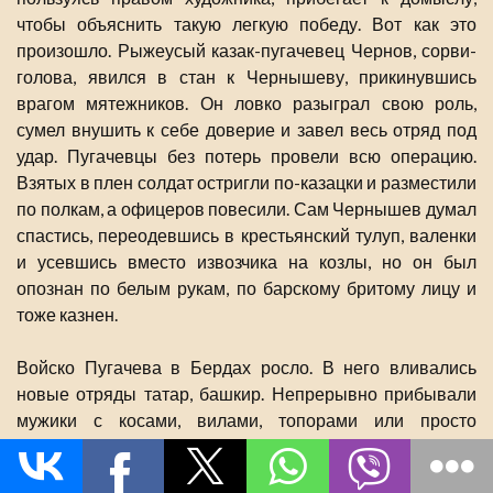
чтобы объяснить такую легкую победу. Вот как это
произошло. Рыжеусый казак-пугачевец Чернов, сорви-
голова, явился в стан к Чернышеву, прикинувшись
врагом мятежников. Он ловко разыграл свою роль,
сумел внушить к себе доверие и завел весь отряд под
удар. Пугачевцы без потерь провели всю операцию.
Взятых в плен солдат остригли по-казацки и разместили
по полкам, а офицеров повесили. Сам Чернышев думал
спастись, переодевшись в крестьянский тулуп, валенки
и усевшись вместо извозчика на козлы, но он был
опознан по белым рукам, по барскому бритому лицу и
тоже казнен.
Войско Пугачева в Бердах росло. В него вливались
новые отряды татар, башкир. Непрерывно прибывали
мужики с косами, вилами, топорами или просто
дубинами. Жили в землянках, которых много выросло
вокруг Берды. Была учреждена Военная коллегия, в