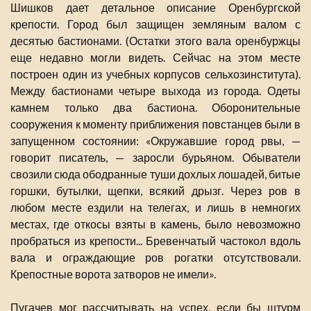
Шишков дает детальное описание Оренбургской
крепости. Город был защищен земляным валом с
десятью бастионами. (Остатки этого вала оренбуржцы
еще недавно могли видеть. Сейчас на этом месте
построен один из учебных корпусов сельхозинститута).
Между бастионами четыре выхода из города. Одеты
камнем только два бастиона. Оборонительные
сооружения к моменту приближения повстанцев были в
запущенном состоянии: «Окружавшие город рвы, —
говорит писатель, — заросли бурьяном. Обыватели
свозили сюда ободранные туши дохлых лошадей, битые
горшки, бутылки, щепки, всякий дрызг. Через ров в
любом месте ездили на телегах, и лишь в немногих
местах, где откосы взяты в камень, было невозможно
пробраться из крепости... Бревенчатый частокол вдоль
вала и ограждающие ров рогатки отсутствовали.
Крепостные ворота затворов не имели».
Пугачев мог рассчитывать на успех, если бы штурм