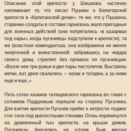
Описание этой крепости у Шишкова частично
напоминает то, что писал Пушкин о Белогорской
крепости в «Капитанской дочке»: те же, что у Пушкина,
старички-солдаты в составе гарнизона, мало пригодные
для военных действий (они попрятались «в казармах
под нары», когда пугачевцы подступили к крепости), та
же (властная комендантша; она изображена не менее
энергичной и воинственной: забравшись на чердак
своего дома, стреляет без промаха по пугачевцам.
«Возле нее три ружья и две пары пистолетов. Выстрелы
метки, вот двое свалились — казак и татарин, а за ними
еще и еще...»
Пять сотен казаков татищевского гарнизона во главе с
сотником Падуровым перешли на сторону Пугачева.
Для взятия крепости Пугачев прибег к хитрости: поджег
стог сена под крепостными стенами. Огонь перекинулся
на деревянный тын крепости, на крыши домов.
Пугачевцы бросились на штурм. Дым мешал