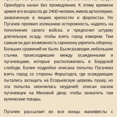
Оренбурга начал без промедления. К этому времени
армия его возросла до 2400 человек, имела артиллерию,
захваченную в яицких крепостях и форпостах. Но
Пугачев проявил излишнюю осторожность, надеясь на
пополнение своего войска, и предпочел штурму
длительную осаду, чтобы взять город измором. Тем
самым он дал возможность гарнизону укрепить оборону.
Больших сражений не было. Были разведки, небольшие
стычки, происходившие между осажденными и
пугачевцами, которые расположились в Бердской
слободе. Более подробно описана попытка Пугачева
взять город со стороны Форштадта, где осаждающие
пытались затащить на Егорьевскую церковь пушку, но
эта попытка окончилась неудачей; описан наскок
пугачевцев на Меновой двор, чтобы захватить там
купеческие товары.
Пугачев рассылает во все концы манифесты с