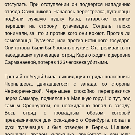
отступать. При отступлении он подвергся нападению
отряда Овчинникова. Началась перестрелка, пугачевцы
подбили лучшую пушку Кара, татарские конники
перешли на сторону пугачевцев. Солдаты плохо
понимали, за что и против кого они воюют. Против ли
самозванца Пугачева, или против истинного государя.
Они готовы были бы бросить оружие. Отстреливаясь от
наседавших пугачевцев, отряд Кара отходил к деревне
Сарманаевой, потеряв 123 человека убитыми.
Третьей победой была ликвидация отряда полковника
Чернышева, двигавшегося с запада, со стороны
Чернореченской. Чернышев спокойно переправился
через Сакмару, поднялся на Маячную гору. Но тут, под
самым Оренбургом, он неожиданно попал в засаду.
Весь отряд с громадным обозом, который
предназначался для осажденного Оренбурга, попал в
руки пугачевцев и был отведен в Берды. Шишков,
пользуясь правом художника, прибегает к домыслу,