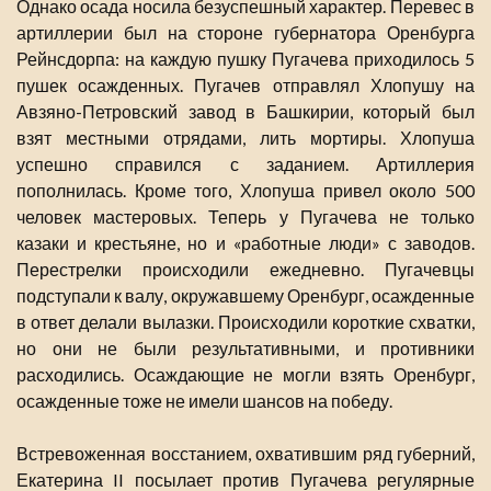
Однако осада носила безуспешный характер. Перевес в
артиллерии был на стороне губернатора Оренбурга
Рейнсдорпа: на каждую пушку Пугачева приходилось 5
пушек осажденных. Пугачев отправлял Хлопушу на
Авзяно-Петровский завод в Башкирии, который был
взят местными отрядами, лить мортиры. Хлопуша
успешно справился с заданием. Артиллерия
пополнилась. Кроме того, Хлопуша привел около 500
человек мастеровых. Теперь у Пугачева не только
казаки и крестьяне, но и «работные люди» с заводов.
Перестрелки происходили ежедневно. Пугачевцы
подступали к валу, окружавшему Оренбург, осажденные
в ответ делали вылазки. Происходили короткие схватки,
но они не были результативными, и противники
расходились. Осаждающие не могли взять Оренбург,
осажденные тоже не имели шансов на победу.
Встревоженная восстанием, охватившим ряд губерний,
Екатерина II посылает против Пугачева регулярные