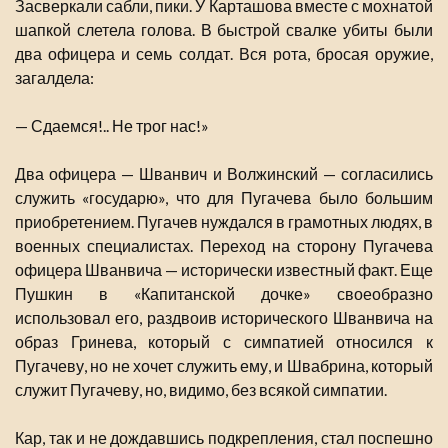
Засверкали сабли, пики. У Карташова вместе с мохнатой
шапкой слетела голова. В быстрой свалке убиты были
два офицера и семь солдат. Вся рота, бросая оружие,
загалдела:
— Сдаемся!.. Не трог нас!»
Два офицера — Шванвич и Волжинский — согласились
служить «государю», что для Пугачева было большим
приобретением. Пугачев нуждался в грамотных людях, в
военных специалистах. Переход на сторону Пугачева
офицера Шванвича — исторически известный факт. Еще
Пушкин в «Капитанской дочке» своеобразно
использовал его, раздвоив исторического Шванвича на
образ Гринева, который с симпатией относился к
Пугачеву, но не хочет служить ему, и Швабрина, который
служит Пугачеву, но, видимо, без всякой симпатии.
Кар, так и не дождавшись подкрепления, стал поспешно