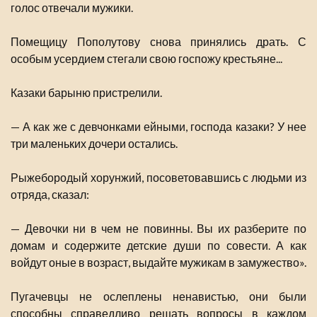
голос отвечали мужики.
Помещицу Пополутову снова принялись драть. С
особым усердием стегали свою госпожу крестьяне...
Казаки барыню пристрелили.
— А как же с девчонками ейными, господа казаки? У нее
три маленьких дочери остались.
Рыжебородый хорунжий, посоветовавшись с людьми из
отряда, сказал:
— Девочки ни в чем не повинны. Вы их разберите по
домам и содержите детские души по совести. А как
войдут оные в возраст, выдайте мужикам в замужество».
Пугачевцы не ослеплены ненавистью, они были
способны справедливо решать вопросы в каждом