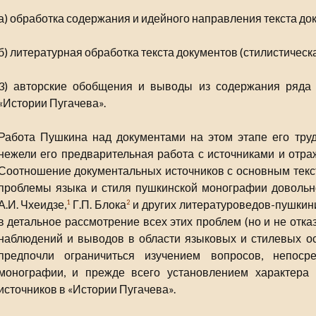
а) обработка содержания и идейного направления текста до
б) литературная обработка текста документов (стилистическа
3) авторские обобщения и выводы из содержания ряда 
«Истории Пугачева».
Работа Пушкина над документами на этом этапе его труд
нежели его предварительная работа с источниками и отраж
Соотношение документальных источников с основным текст
проблемы языка и стиля пушкинской монографии довольн
А.И. Чхеидзе,
Г.П. Блока
и других литературоведов-пушкини
1
2
в детальное рассмотрение всех этих проблем (но и не отка
наблюдений и выводов в области языковых и стилевых ос
предпочли ограничиться изучением вопросов, непоср
монографии, и прежде всего установлением характера 
источников в «Истории Пугачева».