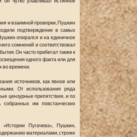
 он чутко улавливал истинное
ния и взаимной проверки, Пушкин
аходили подтверждение в самых
Пушкин опирался и на единичное
 него сомнений и соответствовал
ытия. Он часто прибегал также к
 освещения одного факта или для
х во времени.
ания источников, как явное или
ными. От использования ряда
ые цензурные препятствия, и по
ть собранных им повстанческих
«Истории Пугачева», Пушкин,
одержанию материалами, строже