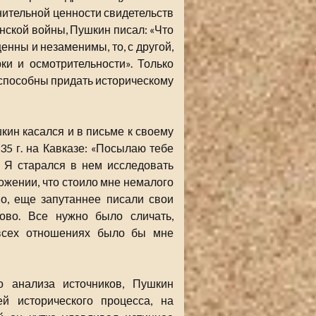
внительной ценности свидетельств
нской войны, Пушкин писал: «Что
ценны и незаменимы, то, с другой,
ки и осмотрительности». Только
способны придать историческому
ин касался и в письме к своему
5 г. на Кавказе: «Посылаю тебе
. Я старался в нем исследовать
ожении, что стоило мне немалого
но, еще запутаннее писали свои
ово. Все нужно было сличать,
 всех отношениях было бы мне
о анализа источников, Пушкин
й исторического процесса, на