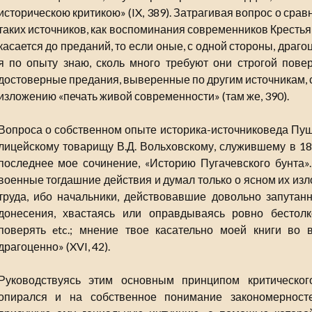
историческою критикою» (IX, 389). Затрагивая вопрос о сра
таких источников, как воспоминания современников Крестья
касается до преданий, то если оные, с одной стороны, драго
я по опыту знаю, сколь много требуют они строгой повер
достоверные предания, выверенные по другим источникам, 
изложению «печать живой современности» (там же, 390).
Вопроса о собственном опыте историка-источниковеда Пушк
лицейскому товарищу В.Д. Вольховскому, служившему в 183
последнее мое сочинение, «Историю Пугачевского бунта»
военные тогдашние действия и думал только о ясном их изл
труда, ибо начальники, действовавшие довольно запутан
донесения, хвастаясь или оправдываясь ровно бестолк
поверять etc.; мнение твое касательно моей книги во
драгоценно» (XVI, 42).
Руководствуясь этим основным принципом критическог
опирался и на собственное понимание закономерносте