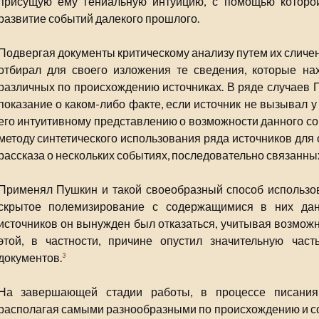
присущую ему гениальную интуицию, с помощью которой
развитие событий далекого прошлого.
Подвергая документы критическому анализу путем их сличе
отбирал для своего изложения те сведения, которые н
различных по происхождению источниках. В ряде случаев 
показание о каком-либо факте, если источник не вызывал у
его интуитивному представлению о возможности данного соб
методу синтетического использования ряда источников для
рассказа о нескольких событиях, последовательно связанны
Применял Пушкин и такой своеобразный способ использов
скрытое полемизирование с содержащимися в них дан
источников он вынужден был отказаться, учитывая возможн
этой, в частности, причине опустил значительную час
документов.
3
На завершающей стадии работы, в процессе писания 
располагая самыми разнообразными по происхождению и с