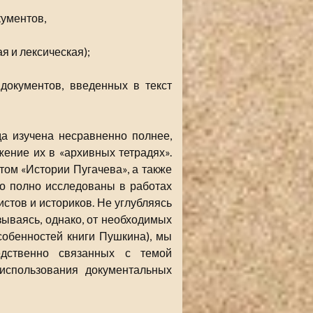
кументов,
я и лексическая);
документов, введенных в текст
а изучена несравненно полнее,
ение их в «архивных тетрадях».
ом «Истории Пугачева», а также
о полно исследованы в работах
стов и историков. Не углубляясь
зываясь, однако, от необходимых
обенностей книги Пушкина), мы
едственно связанных с темой
использования документальных