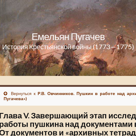
Емельян Пугачев
История Крестьянской войны (1773—1775)
Вернуться к
Р.В. Овчинников. Пушкин в работе над ар
Пугачева»)
Глава V. Завершающий этап иссле
работы пушкина над документами 
От документов и «архивных тетраде