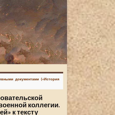
хивными документами («История
довательской
военной коллегии.
й» к тексту