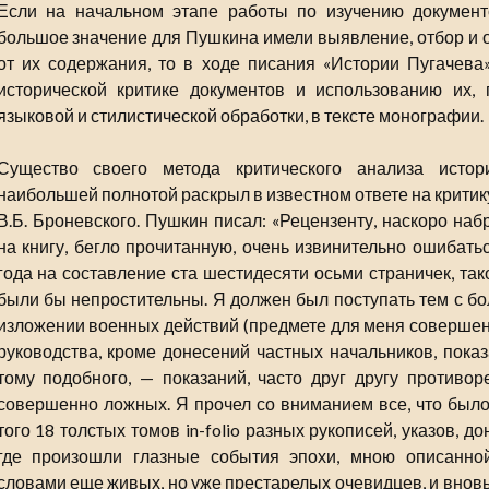
Если на начальном этапе работы по изучению документ
большое значение для Пушкина имели выявление, отбор и о
от их содержания, то в ходе писания «Истории Пугачева
исторической критике документов и использованию их,
языковой и стилистической обработки, в тексте монографии.
Существо своего метода критического анализа истор
наибольшей полнотой раскрыл в известном ответе на критик
В.Б. Броневского. Пушкин писал: «Рецензенту, наскоро н
на книгу, бегло прочитанную, очень извинительно ошибать
года на составление ста шестидесяти осьми страничек, та
были бы непростительны. Я должен был поступать тем с бо
изложении военных действий (предмете для меня совершенн
руководства, кроме донесений частных начальников, показ
тому подобного, — показаний, часто друг другу противор
совершенно ложных. Я прочел со вниманием все, что было 
того 18 толстых томов in-folio разных рукописей, указов, д
где произошли глазные события эпохи, мною описанно
словами еще живых, но уже престарелых очевидцев, и внов