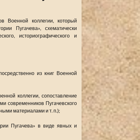
в Военной коллегии, который
ории Пугачева», схематически
кого, историографического и
епосредственно из книг Военной
енной коллегии, сопоставление
ами современников Пугачевского
ыми материалами и т. п.);
ории Пугачева» в виде явных и