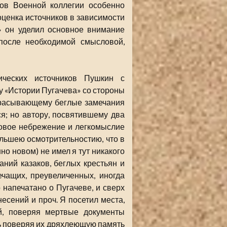
ов Военной коллегии особенно
ценка источников в зависимости
» он уделил основное внимание
 после необходимой смысловой,
ических источников Пушкин с
у «Истории Пугачева» со стороны
абрасывающему беглые замечания
ся; но автору, посвятившему два
ковое небрежение и легкомыслие
льшею осмотрительностию, что в
о новом) не имел я тут никакого
аний казаков, беглых крестьян и
ечащих, преувеличенных, иногда
напечатано о Пугачеве, и сверх
онесений и проч. Я посетил места,
й, поверяя мертвые документы
ь поверяя их дряхлеющую память