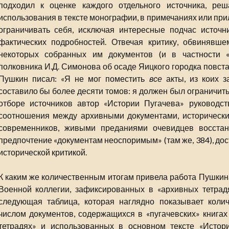
подходил к оценке каждого отдельного источника, ре
использования в тексте монографии, в примечаниях или при
ограничивать себя, исключая интересные подчас источн
фактических подробностей. Отвечая критику, обвинявше
некоторых собранных им документов (и в частности 
полковника И.Д. Симонова об осаде Яицкого городка повста
Пушкин писал: «Я не мог поместить
все
акты, из коих з
составило бы более десяти томов: я должен был ограничить
отборе источников автор «Истории Пугачева» руководс
соотношения между архивными документами, историческ
современников, живыми преданиями очевидцев восстани
предпочтение «документам неоспоримым» (там же, 384), до
исторической критикой.
К каким же количественным итогам привела работа Пушкина
Военной коллегии, зафиксированных в «архивных тетрадя
следующая таблица, которая наглядно показывает коли
числом документов, содержащихся в «пугачевских» книгах
тетрадях» и использованных в основном тексте «Истор