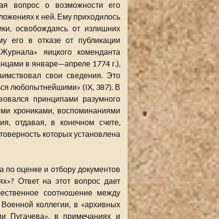
шая вопрос о возможности его
ложениях к ней. Ему приходилось
ики, освобождаясь от излишних
му его в отказе от публикации
«Журнала» яицкого коменданта
нцами в январе—апреле 1774 г.),
аимствовал свои сведения. Это
ся любопытнейшими» (IX, 387). В
твовался принципами разумного
ими хрониками, воспоминаниями
я, отдавая, в конечном счете,
стоверность которых установлена
 по оценке и отбору документов
х»? Ответ на этот вопрос дает
чественное соотношение между
 Военной коллегии, в «архивных
ии Пугачева», в примечаниях и