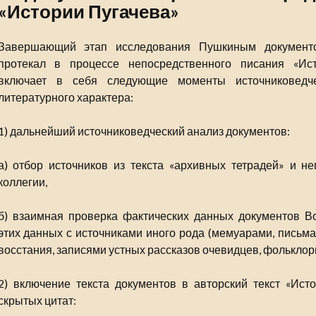
«Истории Пугачева»
Завершающий этап исследования Пушкиным документо
протекал в процессе непосредственного писания «Ист
включает в себя следующие моменты источниковедчес
литературного характера:
1) дальнейший источниковедческий анализ документов:
а) отбор источников из текста «архивных тетрадей» и н
коллегии,
б) взаимная проверка фактических данных документов Во
этих данных с источниками иного рода (мемуарами, письм
восстания, записями устных рассказов очевидцев, фольклорн
2) включение текста документов в авторский текст «Ист
скрытых цитат: