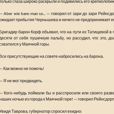
только глаза широко раскрыли и подивились его крепколоби
— Aber wie kann man so... — говорил от зари до зари Рейнсд
ожидает прибытия Чернышева и ничего не предпринимает е
Бригадир барон Корф объявил, что на пути из Татищевой в 
десяти от себя пушечную пальбу, но рассудил, что это, д
схватился у Маячной горы.
Все присутствующие на совете набросились на барона.
— Как можно не помочь!
— Я не мог предвидеть.
— Кого-нибудь поймали бы и расспросили или своего разве
наших ночью из города к Маячной горе! — говорил Рейнсдорп
Увидя Таврова, губернатор спросил ехидно: