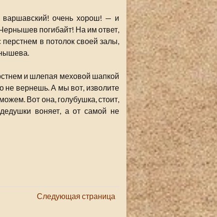
и варшавский! очень хорош! — и
 Чернышев погибайт! На им ответ,
с перстнем в потолок своей залы,
рнышева.
ерстнем и шлепая меховой шапкой
о не вернешь. А мы вот, изволите
ожем. Вот она, голубушка, стоит,
 дедушки воняет, а от самой не
Следующая страница