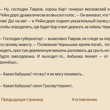
— Ну, господин Тавров, хорош Кар? генерал московский 
Рейнсдорп драматически возвысил голос. — Он виноват, что
там! Да! на им! — и Рейнсдорп поднял указательный палец 
чтобы определить, где будет Кар ответ держать за гибель Че
— Господин губернатор! — вымолвил Тавров, не следя за п
по своему животу. — Полковник Чернышев ероем погиб... тог
видеть, простую деревянную мишень разломать да срыть не м
будто заколдована. И выходит-то... бабушка пеняет — от
дохнёшь!..
— Какая бабушка? что вы? я не могу понимать...
— Какая бабушка? своя! Гросмуттерхен!..
Предыдущая страница
К оглавлению