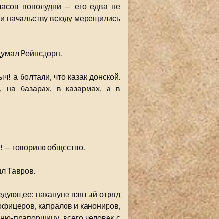
часов пополудни — его едва не
м, и начальству всюду мерещились
думал Рейнсдорп.
! а болтали, что казак донской.
, на базарах, в казармах, а в
т! — говорило общество.
ил Тавров.
едующее: накануне взятый отряд
фицеров, капралов и канониров,
ыню-прапорщицу, всего человек с