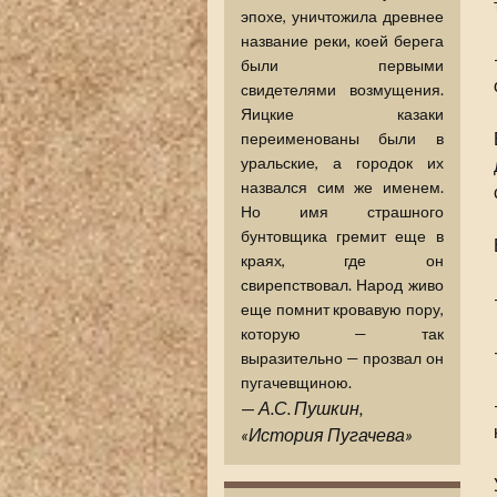
эпохе, уничтожила древнее
название реки, коей берега
были первыми
свидетелями возмущения.
Яицкие казаки
переименованы были в
уральские, а городок их
назвался сим же именем.
Но имя страшного
бунтовщика гремит еще в
краях, где он
свирепствовал. Народ живо
еще помнит кровавую пору,
которую — так
выразительно — прозвал он
пугачевщиною.
—
А.С. Пушкин,
«История Пугачева»