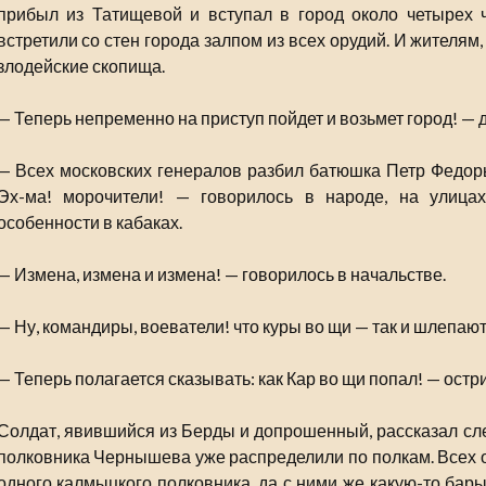
прибыл из Татищевой и вступал в город около четырех 
встретили со стен города залпом из всех орудий. И жителя
злодейские скопища.
— Теперь непременно на приступ пойдет и возьмет город! — 
— Всех московских генералов разбил батюшка Петр Федорыч
Эх-ма! морочители! — говорилось в народе, на улицах
особенности в кабаках.
— Измена, измена и измена! — говорилось в начальстве.
— Ну, командиры, воеватели! что куры во щи — так и шлепаю
— Теперь полагается сказывать: как Кар во щи попал! — остр
Солдат, явившийся из Берды и допрошенный, рассказал сл
полковника Чернышева уже распределили по полкам. Всех о
одного калмыцкого полковника, да с ними же какую-то бар