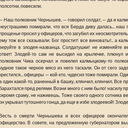
полсотни, повесили.
— Наш полковник Чернышев, — говорил солдат, — да и калм
неустрашимо помирали, что вся Берда диву далась... наш п
прощенье просил у офицеров, что загубил их неосмотритель
ему тож все сказывали: Бог простит! все виноваты!.. а ка
веруйте в злодея-названца. Солдатушки! не изменяйте в
ответ! Злодей-то сам не высидел на крылечке, плюнул и
полковник Чика осерчал и повелел калмыцкому-то полков
чудное такое черное мясо из него таскали. Он от сего зад
крестился... офицеры — кой-кто, чудесно тоже помирали. Од
а один какой-то, раненный в башку, клянчил, клянчил. Все п
барахтался пред релями. Возни много с ним было! насилу п
окромя сраму, не наживешь. Тоже своего одного сотника ве
он укрывал тутошнего гонца, да еще в избе злодеевой! Злоде
Весть о смерти Чернышева и всех офицеров окончател
офицерство. В совете, на предложенную губернатором выл