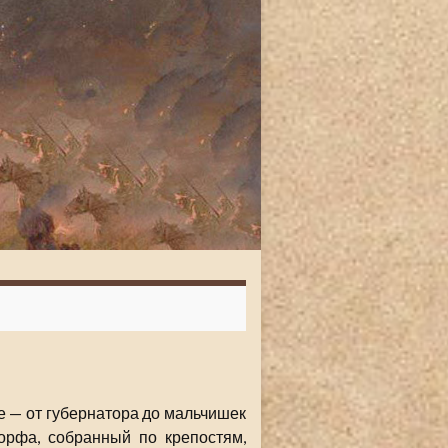
е — от губернатора до мальчишек
орфа, собранный по крепостям,