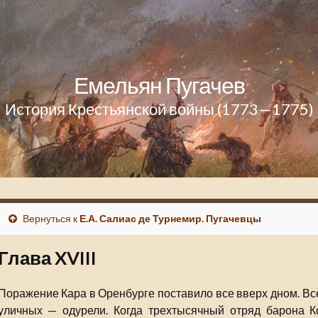
Емельян Пугачев
История Крестьянской войны (1773—1775)
Вернуться к
Е.А. Салиас де Турнемир. Пугачевцы
Глава XVIII
Поражение Кара в Оренбурге поставило все вверх дном. Вс
уличных — одурели. Когда трехтысячный отряд барона К