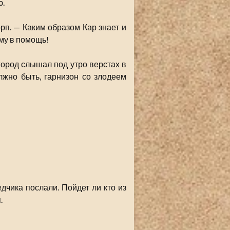
ю.
орп. — Каким образом Кар знает и
му в помощь!
город слышал под утро верстах в
олжно быть, гарнизон со злодеем
дчика послали. Пойдет ли кто из
.