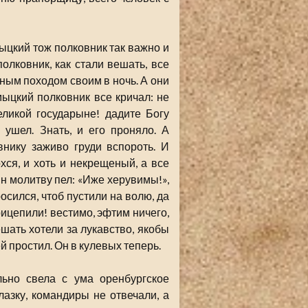
ыцкий тож полковник так важно и
олковник, как стали вешать, все
ным походом своим в ночь. А они
лмыцкий полковник все кричал: не
еликой государыне! дадите Богу
 ушел. Знать, и его проняло. А
нику заживо груди вспороть. И
охся, и хоть и некрещеный, а все
ин молитву пел: «Иже херувимы!»,
росился, чтоб пустили на волю, да
рицепили! вестимо, эфтим ничего,
шать хотели за лукавство, якобы
й простил. Он в кулевых теперь.
ьно свела с ума оренбургское
азку, командиры не отвечали, а