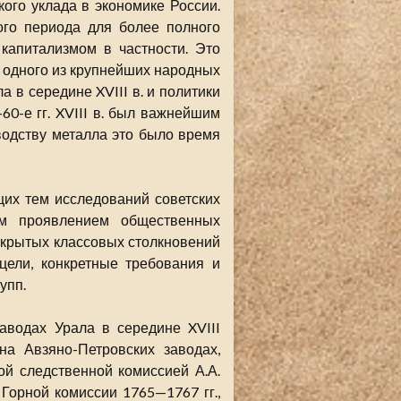
ого уклада в экономике России.
ого периода для более полного
апитализмом в частности. Это
 одного из крупнейших народных
 в середине XVIII в. и политики
60-е гг. XVIII в. был важнейшим
водству металла это было время
их тем исследований советских
им проявлением общественных
ткрытых классовых столкновений
цели, конкретные требования и
упп.
аводах Урала в середине XVIII
на Авзяно-Петровских заводах,
ой следственной комиссией А.А.
 Горной комиссии 1765—1767 гг.,