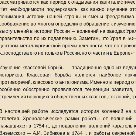
рассматриваются как период складывания капиталистическ
Нет необходимости подчеркивать, как важно изучение эт
понимания истории нашей страны и смены феодализма к
соображение во многом определило обращение к изучению
выступлений в истории России — волнений на заводах Урала
правительства по их подавлению. Заметим, что Урал в 50—
центром металлургической промышленности, что по произ
«...господства его не только в России, но отчасти и в Европе»
1
Изучение классовой борьбы — традиционно одна из ведущ
историков. Классовая борьба является наиболее ярк
противоречий, классового антагонизма. Именно в период о
особенно обостренно проявляются тенденции развития, 
стремления борющихся общественных классов, сословий, гр
В настоящей работе исследуется история волнений на з
столетия. Хронологические рамки работы: от волнений 
начавшихся в 1754 г., до подавления волнений карательн
Вяземского — А.И. Бибикова в 1764 г. и работы секретной