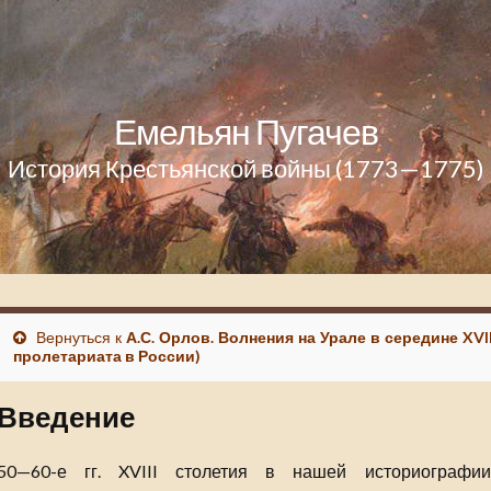
Емельян Пугачев
История Крестьянской войны (1773—1775)
Вернуться к
А.С. Орлов. Волнения на Урале в середине XVI
пролетариата в России)
Введение
50—60-е гг. XVIII столетия в нашей историографи