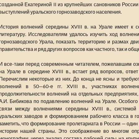
созданной Екатериной II из крупнейших сановников Росси
выступлений уральского горнозаводского населения.
История волнений середины XVIII в. на Урале имеет к 
литературу. Исследователям удалось изучить ход волнен
горнозаводского Урала, показать территорию и размах дв
правительства и ряд других вопросов как частного, так и общ
И все-таки перед современным читателем, пожелавшим оз
на Урале в середине XVIII в., встает ряд вопросов, отве
Перечислим некоторые из них. До конца не ясны и требую
волнений в 50—60-е гг. XVIII в., участниках волнен
продолжительности волнений на отдельных предприятиях, 
А.И. Бибикова по подавлению волнений на Урале. Особого
связи между волнениями середины XVIII в., системой
уральских заводов и формированием рабочего класса в г
заметить, что формирование пролетариата в России — один
истории нашей страны. Это соображение во многом опр
монографии: через анализ состава рабочей силы на круп