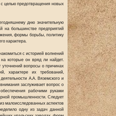
и с целью предотвращения новых
сегодняшнему дню значительную
ий на большинстве предприятий
ижения, формы борьбы, политику
его характера.
накомиться с историей волнений
т на которые он вряд ли найдет.
т уточнений вопросы о причинах
ий, характере их требований,
деятельности А.А. Вяземского и
 внимания заслуживает вопрос о
 обеспечения рабочими руками
орной промышленности. Следует
 из малоисследованных аспектов
еделило одну из задач данной
нейших уральских заводах, форм