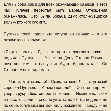
Для Лысова, как и для всех окружающих казаков, в этот
час Пугачев перестал быть царем. Отношения
обнажились... Это была борьба двух столкнувшихся
воль — кто кого сломит...
Пугачев тоже понял, что уступи он сейчас — и его
окончательно подчинят.
«Яицка сволочь! Где вам против донского орла! —
подумал Пугачев. — У нас на Дону Степан Разин —
почетное имя, а тут у них будто брань какая!.. Со
Степаном не шли, а тут...»
— Чаете, что сковали?! Сковали меня?! — с угрозой
спросил Пугачев. — А чем сковали? — Он стоял прямо,
уперев руку в бок, говорил спокойно. — Именем царским
в неволю взяли — словно уж откупили?! Да подняли не
по себе, голубчики вы мои, килу наживете! Народу — не