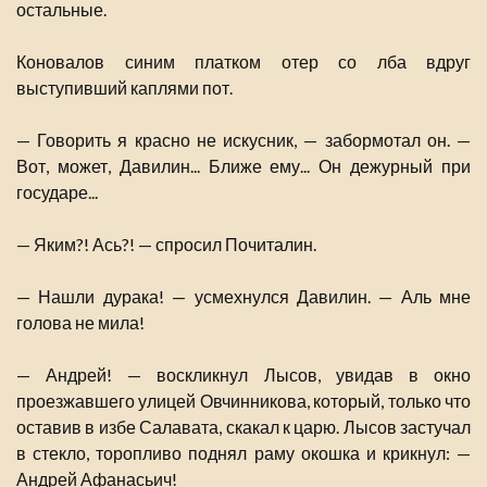
остальные.
Коновалов синим платком отер со лба вдруг
выступивший каплями пот.
— Говорить я красно не искусник, — забормотал он. —
Вот, может, Давилин... Ближе ему... Он дежурный при
государе...
— Яким?! Ась?! — спросил Почиталин.
— Нашли дурака! — усмехнулся Давилин. — Аль мне
голова не мила!
— Андрей! — воскликнул Лысов, увидав в окно
проезжавшего улицей Овчинникова, который, только что
оставив в избе Салавата, скакал к царю. Лысов застучал
в стекло, торопливо поднял раму окошка и крикнул: —
Андрей Афанасьич!