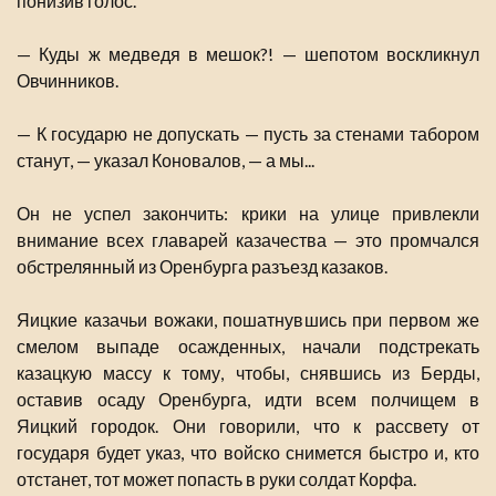
понизив голос.
— Куды ж медведя в мешок?! — шепотом воскликнул
Овчинников.
— К государю не допускать — пусть за стенами табором
станут, — указал Коновалов, — а мы...
Он не успел закончить: крики на улице привлекли
внимание всех главарей казачества — это промчался
обстрелянный из Оренбурга разъезд казаков.
Яицкие казачьи вожаки, пошатнувшись при первом же
смелом выпаде осажденных, начали подстрекать
казацкую массу к тому, чтобы, снявшись из Берды,
оставив осаду Оренбурга, идти всем полчищем в
Яицкий городок. Они говорили, что к рассвету от
государя будет указ, что войско снимется быстро и, кто
отстанет, тот может попасть в руки солдат Корфа.