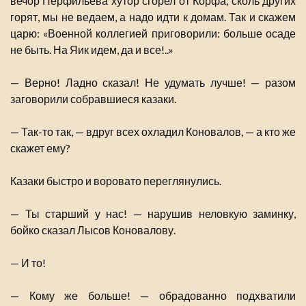
вечор Перфильева хутор сгорел от Корфа, сколь других
горят, мы не ведаем, а надо идти к домам. Так и скажем
царю: «Военной коллегией приговорили: больше осаде
не быть. На Яик идем, да и все!..»
— Верно! Ладно сказал! Не удумать лучше! — разом
заговорили собравшиеся казаки.
— Так-то так, — вдруг всех охладил Коновалов, — а кто же
скажет ему?
Казаки быстро и воровато переглянулись.
— Ты старший у нас! — нарушив неловкую заминку,
бойко сказал Лысов Коновалову.
— И то!
— Кому же больше! — обрадованно подхватили