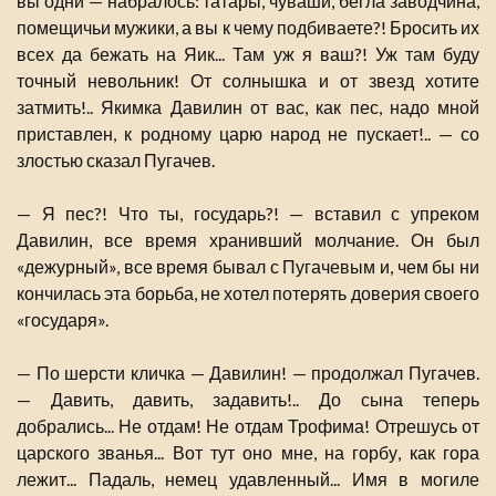
вы одни — набралось: татары, чуваши, бегла заводчина,
помещичьи мужики, а вы к чему подбиваете?! Бросить их
всех да бежать на Яик... Там уж я ваш?! Уж там буду
точный невольник! От солнышка и от звезд хотите
затмить!.. Якимка Давилин от вас, как пес, надо мной
приставлен, к родному царю народ не пускает!.. — со
злостью сказал Пугачев.
— Я пес?! Что ты, государь?! — вставил с упреком
Давилин, все время хранивший молчание. Он был
«дежурный», все время бывал с Пугачевым и, чем бы ни
кончилась эта борьба, не хотел потерять доверия своего
«государя».
— По шерсти кличка — Давилин! — продолжал Пугачев.
— Давить, давить, задавить!.. До сына теперь
добрались... Не отдам! Не отдам Трофима! Отрешусь от
царского званья... Вот тут оно мне, на горбу, как гора
лежит... Падаль, немец удавленный... Имя в могиле