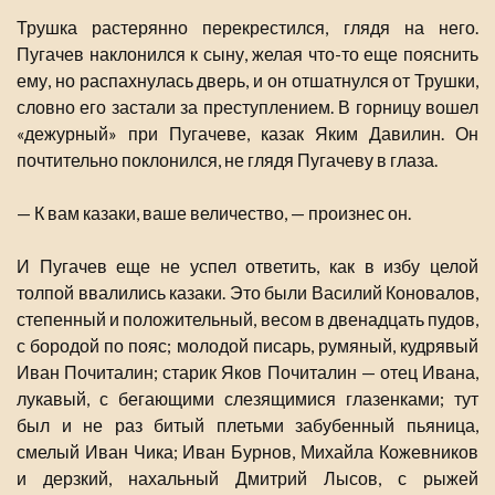
Трушка растерянно перекрестился, глядя на него.
Пугачев наклонился к сыну, желая что-то еще пояснить
ему, но распахнулась дверь, и он отшатнулся от Трушки,
словно его застали за преступлением. В горницу вошел
«дежурный» при Пугачеве, казак Яким Давилин. Он
почтительно поклонился, не глядя Пугачеву в глаза.
— К вам казаки, ваше величество, — произнес он.
И Пугачев еще не успел ответить, как в избу целой
толпой ввалились казаки. Это были Василий Коновалов,
степенный и положительный, весом в двенадцать пудов,
с бородой по пояс; молодой писарь, румяный, кудрявый
Иван Почиталин; старик Яков Почиталин — отец Ивана,
лукавый, с бегающими слезящимися глазенками; тут
был и не раз битый плетьми забубенный пьяница,
смелый Иван Чика; Иван Бурнов, Михайла Кожевников
и дерзкий, нахальный Дмитрий Лысов, с рыжей