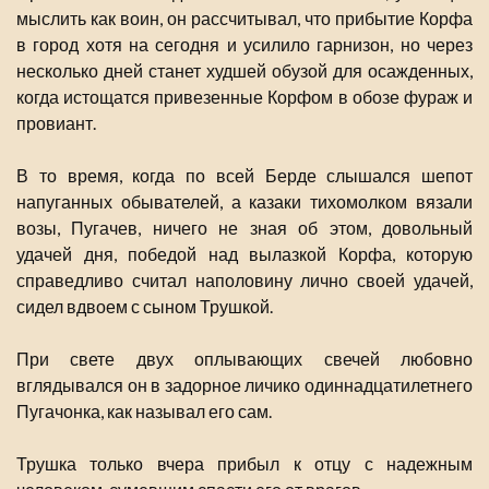
мыслить как воин, он рассчитывал, что прибытие Корфа
в город хотя на сегодня и усилило гарнизон, но через
несколько дней станет худшей обузой для осажденных,
когда истощатся привезенные Корфом в обозе фураж и
провиант.
В то время, когда по всей Берде слышался шепот
напуганных обывателей, а казаки тихомолком вязали
возы, Пугачев, ничего не зная об этом, довольный
удачей дня, победой над вылазкой Корфа, которую
справедливо считал наполовину лично своей удачей,
сидел вдвоем с сыном Трушкой.
При свете двух оплывающих свечей любовно
вглядывался он в задорное личико одиннадцатилетнего
Пугачонка, как называл его сам.
Трушка только вчера прибыл к отцу с надежным