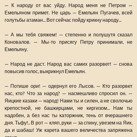
— К народу от вас уйду. Народ меня не Петром —
Емельяном примет. Не царь — Емельян Пугачев, всей
голутьбы атаман... Вот сейчас пойду крикну народу...
— А мы тебя свяжем! — степенно и полушутя сказал
Коновалов. — Мы-то присягу Петру принимали, не
Емельяну.
— Народ не даст. Народ вас самих разорвет! — снова
повысив голос, выкрикнул Емельян.
— Потише ори! — одернул его Лысов. — Кто разорвет
нас, кто? Что за народ? — насмешливо спросил он. —
Яицкие казаки — народ! Нами ты и силен, а не сволочью
крепостной, не башкирцами, не киргизом... Нам ты
надобен, а без нас ты каторжник, тень от вчерашнего
дня. Тьфу!.. В рот — кляп, руки — за спину, увезем на Яик,
да и шабаш! Уж карета вашего величества запряжена