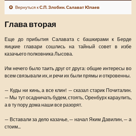
Вернуться к
С.П. Злобин. Салават Юлаев
Глава вторая
Еще до прибытия Салавата с башкирами к Берде
яицкие главари сошлись на тайный совет в избе
казачьего полковника Лысова.
Им нечего было таить друг от друга: общие интересы во
всем связывали их, и речи их были прямы и откровенны.
— Куды ни кинь, а все клин! — сказал старик Почиталин.
— Мы тут осадничать будем, стоять, Оренбурх караулить,
а в ту пору дома наши все разорят.
— Вставали за дело казачье, — начал Яким Давилин, — а
стоим...