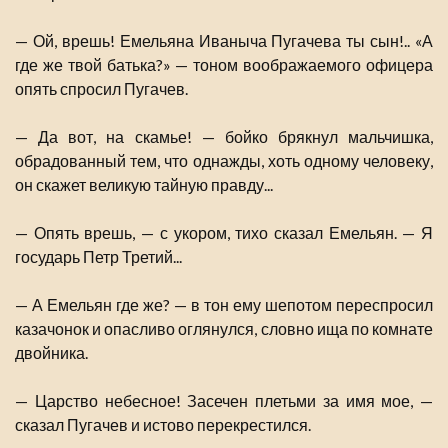
— Ой, врешь! Емельяна Иваныча Пугачева ты сын!.. «А
где же твой батька?» — тоном воображаемого офицера
опять спросил Пугачев.
— Да вот, на скамье! — бойко брякнул мальчишка,
обрадованный тем, что однажды, хоть одному человеку,
он скажет великую тайную правду...
— Опять врешь, — с укором, тихо сказал Емельян. — Я
государь Петр Третий...
— А Емельян где же? — в тон ему шепотом переспросил
казачонок и опасливо оглянулся, словно ища по комнате
двойника.
— Царство небесное! Засечен плетьми за имя мое, —
сказал Пугачев и истово перекрестился.