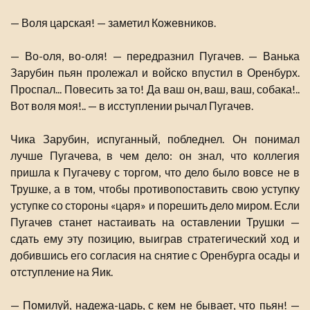
— Воля царская! — заметил Кожевников.
— Во-оля, во-оля! — передразнил Пугачев. — Ванька
Зарубин пьян пролежал и войско впустил в Оренбурх.
Проспал... Повесить за то! Да ваш он, ваш, ваш, собака!..
Вот воля моя!.. — в исступлении рычал Пугачев.
Чика Зарубин, испуганный, побледнел. Он понимал
лучше Пугачева, в чем дело: он знал, что коллегия
пришла к Пугачеву с торгом, что дело было вовсе не в
Трушке, а в том, чтобы противопоставить свою уступку
уступке со стороны «царя» и порешить дело миром. Если
Пугачев станет настаивать на оставлении Трушки —
сдать ему эту позицию, выиграв стратегический ход и
добившись его согласия на снятие с Оренбурга осады и
отступление на Яик.
— Помилуй, надежа-царь, с кем не бывает, что пьян! —