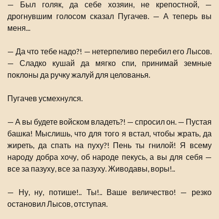
— Был голяк, да себе хозяин, не крепостной, —
дрогнувшим голосом сказал Пугачев. — А теперь вы
меня...
— Да что тебе надо?! — нетерпеливо перебил его Лысов.
— Сладко кушай да мягко спи, принимай земные
поклоны да ручку жалуй для целованья.
Пугачев усмехнулся.
— А вы будете войском владеть?! — спросил он. — Пустая
башка! Мыслишь, что для того я встал, чтобы жрать, да
жиреть, да спать на пуху?! Пень ты гнилой! Я всему
народу добра хочу, об народе пекусь, а вы для себя —
все за пазуху, все за пазуху. Живодавы, воры!..
— Ну, ну, потише!.. Ты!.. Ваше величество! — резко
остановил Лысов, отступая.