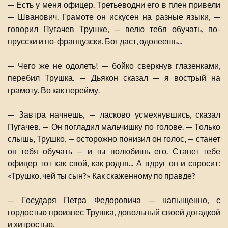
— Есть у меня офицер. Третьеводни его в плен привели
— Шванович. Грамоте он искусен на разные языки, —
говорил Пугачев Трушке, — велю тебя обучать, по-
прусски и по-французски. Бог даст, одолеешь...
— Чего же не одолеть! — бойко сверкнув глазенками,
перебил Трушка. — Дьякон сказал — я вострый на
грамоту. Во как перейму.
— Завтра начнешь, — ласково усмехнувшись, сказал
Пугачев. — Он погладил мальчишку по голове. — Только
слышь, Трушко, — осторожно понизил он голос, — станет
он тебя обучать — и ты полюбишь его. Станет тебе
офицер тот как свой, как родня... А вдруг он и спросит:
«Трушко, чей ты сын?» Как скаженному по правде?
— Государя Петра Федоровича — напыщенно, с
гордостью произнес Трушка, довольный своей догадкой
и хитростью.