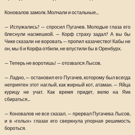
Коновалов замолк. Молчали и остальные...
— Испужались? — спросил Пугачев. Молодые глаза его
блеснули насмешкой. — Корф страху задал? А вы бы
Чике сказали не воровать — пропил казачество! Кабы не
он, мы б и Корфа отбили, не впустили бы в Оренбурх.
— Теперь не воротишь! — отозвался Лысов.
— Ладно, — остановил его Пугачев, которому был всегда
неприятен этот наглый, как жирный кот, атаман. — Яйца
курицу не учат. Как время придет, велю на Яик
сбираться...
— Коновалов не все сказал, — прервал Пугачева Лысов,
и в «голых» глазах его сверкнула упорная решимость
бороться.