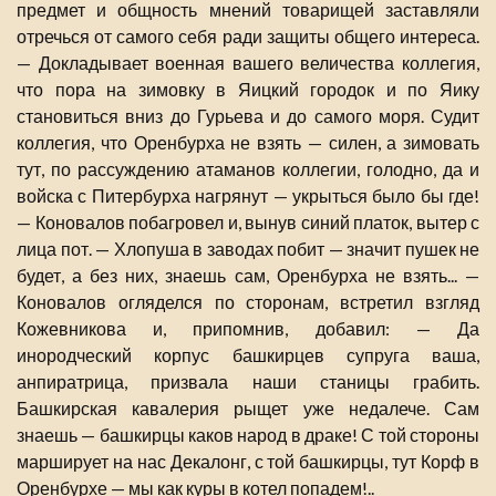
предмет и общность мнений товарищей заставляли
отречься от самого себя ради защиты общего интереса.
— Докладывает военная вашего величества коллегия,
что пора на зимовку в Яицкий городок и по Яику
становиться вниз до Гурьева и до самого моря. Судит
коллегия, что Оренбурха не взять — силен, а зимовать
тут, по рассуждению атаманов коллегии, голодно, да и
войска с Питербурха нагрянут — укрыться было бы где!
— Коновалов побагровел и, вынув синий платок, вытер с
лица пот. — Хлопуша в заводах побит — значит пушек не
будет, а без них, знаешь сам, Оренбурха не взять... —
Коновалов огляделся по сторонам, встретил взгляд
Кожевникова и, припомнив, добавил: — Да
инородческий корпус башкирцев супруга ваша,
анпиратрица, призвала наши станицы грабить.
Башкирская кавалерия рыщет уже недалече. Сам
знаешь — башкирцы каков народ в драке! С той стороны
марширует на нас Декалонг, с той башкирцы, тут Корф в
Оренбурхе — мы как куры в котел попадем!..