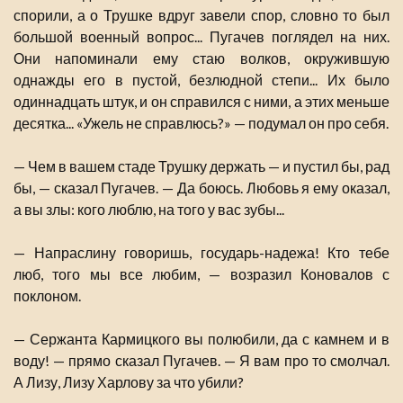
спорили, а о Трушке вдруг завели спор, словно то был
большой военный вопрос... Пугачев поглядел на них.
Они напоминали ему стаю волков, окружившую
однажды его в пустой, безлюдной степи... Их было
одиннадцать штук, и он справился с ними, а этих меньше
десятка... «Ужель не справлюсь?» — подумал он про себя.
— Чем в вашем стаде Трушку держать — и пустил бы, рад
бы, — сказал Пугачев. — Да боюсь. Любовь я ему оказал,
а вы злы: кого люблю, на того у вас зубы...
— Напраслину говоришь, государь-надежа! Кто тебе
люб, того мы все любим, — возразил Коновалов с
поклоном.
— Сержанта Кармицкого вы полюбили, да с камнем и в
воду! — прямо сказал Пугачев. — Я вам про то смолчал.
А Лизу, Лизу Харлову за что убили?