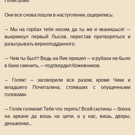
Почиталин.
Они все снова пошли в наступление, ощерились:
— Мы на горбах тебя носим, да ты же и чванишься! —
выкрикнул первый Лысов, перестав притворяться и
разыгрывать верноподданного.
— Чем ты был?! Ведь на Яик пришел — и рубахи не было
в бане сменить, — подтвердил Кожевников.
— Голяк! — заговорили все разом, кроме Чики и
младшего Почиталина, стоявших с опущенными
головами.
— Голяк голяком! Тебе что терять? Всей скотины — блоха
на аркане да вошь на цепи, а у нас, вишь, дворы,
деньжонки...