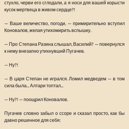
стухло, черви его сглодали, а я носи для вашей корысти
кусок мертвеца в живом сердце?!
— Ваше величество, погоди, — примирительно вступил
Коновалов, желая утихомирить вспышку.
— Про Степана Разина слышал, Василий? — повернулся
к нему внезапно утихнувший Пугачев.
— Ну?!
— В царя Степан не игрался. Ломил медведем — в том
сила была... Алтари топтал...
— Ну?! — поощрил Коновалов.
Пугачев словно забыл о ссоре и сказал просто, как бы
давно решенное для себя: