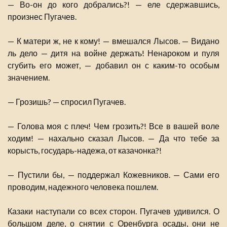
— Во-он до кого добрались?! — еле сдержавшись,
произнес Пугачев.
— К матери ж, не к кому! — вмешался Лысов. — Видано
ль дело — дитя на войне держать! Ненароком и пуля
сгубить его может, — добавил он с каким-то особым
значением.
— Грозишь? — спросил Пугачев.
— Голова моя с плеч! Чем грозить?! Все в вашей воле
ходим! — нахально сказал Лысов. — Да что тебе за
корысть, государь-надежа, от казачонка?!
— Пустили бы, — поддержал Кожевников. — Сами его
проводим, надежного человека пошлем.
Казаки наступали со всех сторон. Пугачев удивился. О
большом деле, о снятии с Оренбурга осады, они не