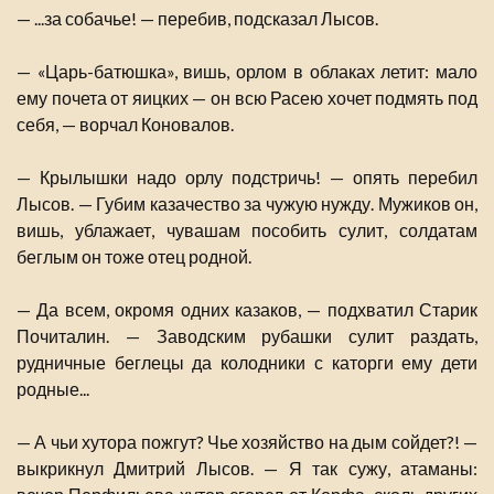
— ...за собачье! — перебив, подсказал Лысов.
— «Царь-батюшка», вишь, орлом в облаках летит: мало
ему почета от яицких — он всю Расею хочет подмять под
себя, — ворчал Коновалов.
— Крылышки надо орлу подстричь! — опять перебил
Лысов. — Губим казачество за чужую нужду. Мужиков он,
вишь, ублажает, чувашам пособить сулит, солдатам
беглым он тоже отец родной.
— Да всем, окромя одних казаков, — подхватил Старик
Почиталин. — Заводским рубашки сулит раздать,
рудничные беглецы да колодники с каторги ему дети
родные...
— А чьи хутора пожгут? Чье хозяйство на дым сойдет?! —
выкрикнул Дмитрий Лысов. — Я так сужу, атаманы: