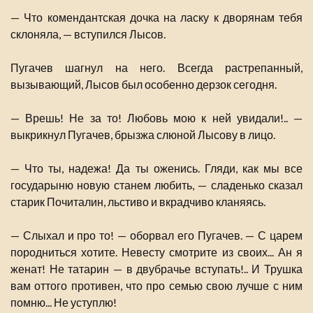
— Что комендантская дочка на ласку к дворянам тебя
склоняла, — вступился Лысов.
Пугачев шагнул на него. Всегда растрепанный,
вызывающий, Лысов был особенно дерзок сегодня.
— Врешь! Не за то! Любовь мою к ней увидали!.. —
выкрикнул Пугачев, брызжа слюной Лысову в лицо.
— Что ты, надежа! Да ты оженись. Гляди, как мы все
государыню новую станем любить, — сладенько сказал
старик Почиталин, льстиво и вкрадчиво кланяясь.
— Слыхал и про то! — оборвал его Пугачев. — С царем
породниться хотите. Невесту смотрите из своих... Ан я
женат! Не татарин — в двубрачье вступать!.. И Трушка
вам оттого противен, что про семью свою лучше с ним
помню... Не уступлю!