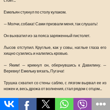
стоит...
Емельян стукнул по столу кулаком.
— Молчи, собака! Сами призвали меня, так слушать!
Он выхватил из-за пояса заряженный пистолет.
Лысов отступил. Круглые, как у совы, наглые глаза его
хищно сузились и налились кровью.
— Яким! — крикнул он, обернувшись к Давилину. —
Веревку! Емельку вязать, Пугача!
Трушка схватил со стены саблю, с лязгом вырвал ее из
ножен и, весь дрожа от волнения, стал рядом с отцом...
Дикая, тупая злоба на взбунтовавшегося «царя» и его
сынишку закипела в Лысове.