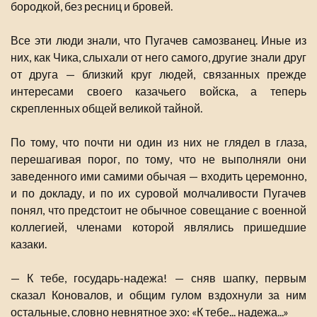
бородкой, без ресниц и бровей.
Все эти люди знали, что Пугачев самозванец. Иные из
них, как Чика, слыхали от него самого, другие знали друг
от друга — близкий круг людей, связанных прежде
интересами своего казачьего войска, а теперь
скрепленных общей великой тайной.
По тому, что почти ни один из них не глядел в глаза,
перешагивая порог, по тому, что не выполняли они
заведенного ими самими обычая — входить церемонно,
и по докладу, и по их суровой молчаливости Пугачев
понял, что предстоит не обычное совещание с военной
коллегией, членами которой являлись пришедшие
казаки.
— К тебе, государь-надежа! — сняв шапку, первым
сказал Коновалов, и общим гулом вздохнули за ним
остальные, словно невнятное эхо: «К тебе... надежа...»