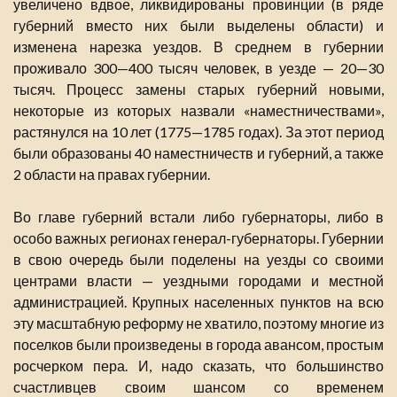
увеличено вдвое, ликвидированы провинции (в ряде
губерний вместо них были выделены области) и
изменена нарезка уездов. В среднем в губернии
проживало 300—400 тысяч человек, в уезде — 20—30
тысяч. Процесс замены старых губерний новыми,
некоторые из которых назвали «наместничествами»,
растянулся на 10 лет (1775—1785 годах). За этот период
были образованы 40 наместничеств и губерний, а также
2 области на правах губернии.
Во главе губерний встали либо губернаторы, либо в
особо важных регионах генерал-губернаторы. Губернии
в свою очередь были поделены на уезды со своими
центрами власти — уездными городами и местной
администрацией. Крупных населенных пунктов на всю
эту масштабную реформу не хватило, поэтому многие из
поселков были произведены в города авансом, простым
росчерком пера. И, надо сказать, что большинство
счастливцев своим шансом со временем