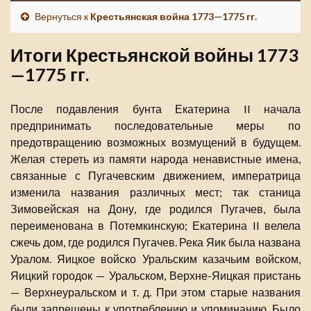
Вернуться к
Крестьянская война 1773—1775 гг.
Итоги Крестьянской войны 1773
—1775 гг.
После подавления бунта Екатерина II начала
предпринимать последовательные меры по
предотвращению возможных возмущений в будущем.
Желая стереть из памяти народа ненавистные имена,
связанные с Пугачевским движением, императрица
изменила названия различных мест; так станица
Зимовейская на Дону, где родился Пугачев, была
переименована в Потемкинскую; Екатерина II велела
сжечь дом, где родился Пугачев. Река Яик была названа
Уралом. Яицкое войско Уральским казачьим войском,
Яицкий городок — Уральском, Верхне-Яицкая пристань
— Верхнеуральском и т. д. При этом старые названия
были запрещены к употреблению и упоминанию. Было