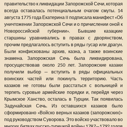
правительство к ликвидации Запорожской Сечи, которая
всегда оставалась потенциальным очагом смуты. 14
августа 1775 года Екатерина II подписала манифест «Об
уничтожении Запорожской Сечи и о причислении оной к
Новороссийской губернии». Бывшие казацкие
старшины уравнивались в правах с дворянством,
прочим предлагалось вступить в ряды гусар или драгун.
Были конфискованы архив, казна, а также воинские
знамена. Запорожская Сечь была ликвидирована,
просуществовав около 250 лет. Запорожские казаки
получили выбор — вступить в ряды официальных
воинских частей или покинуть территорию. Часть
казаков не готовы были расстаться с вольницей и
терпеть суровые армейские порядки и, перейдя через
Крымское Ханство, осталась в Турции. Так появилась
Задунайская Сечь. Из оставшихся казаков было
сформировано «Войско верных казаков (запорожских)»
под руководством Суворова. Это войско участвовало во
многих битвах русско-турецкой войны 1787—1792 годов