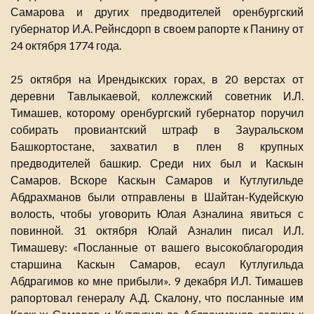
Самарова и других предводителей оренбургский
губернатор И.А. Рейнсдорп в своем рапорте к Панину от
24 октября 1774 года.
25 октября на Ирендыкских горах, в 20 верстах от
деревни Тавлыкаевой, коллежский советник И.Л.
Тимашев, которому оренбургский губернатор поручил
собирать провиантский штраф в Зауральском
Башкортостане, захватил в плен 8 крупных
предводителей башкир. Среди них был и Каскын
Самаров. Вскоре Каскын Самаров и Кутлугильде
Абдрахманов были отправлены в Шайтан-Кудейскую
волость, чтобы уговорить Юлая Азналина явиться с
повинной. 31 октября Юлай Азналин писал И.Л.
Тимашеву: «Посланные от вашего высокоблагородия
старшина Каскын Самаров, есаул Кутлугильда
Абдрагимов ко мне прибыли». 9 декабря И.Л. Тимашев
рапортовал генералу А.Д. Скалону, что посланные им