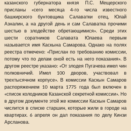
казанского губернатора князя П.С. Мещерского
присланы «сего месяца 4-го числа известного
башкирского бунтовщика Салаватки отец, Юлай
Азналин, а на другой день и сам Салаватка прочими
шестью в злодействе обретающимися». Среди этих
шести соратников Салавата Юлаева первым
называется имя Каскына Самарова. Однако на полях
реестра отмечено: «Прислан по требованию комиссии,
потому что по делам оной есть на него показания». В
другом реестре указано: «От злодея Пугачева имел чин
полковничий. Имел 100 дворов, участвовал в
трехтысячном корпусе». В комиссии Каскын Самаров
распоряжением 10 марта 1775 года был включен в
«список колодников Казанской секретной комиссии». Но
в другом документе этой же комиссии Каскын Самаров
числится в списке старшин, которые жили в городе на
квартирах. 6 апреля он дал показания по делу Кинзи
Арсланова.