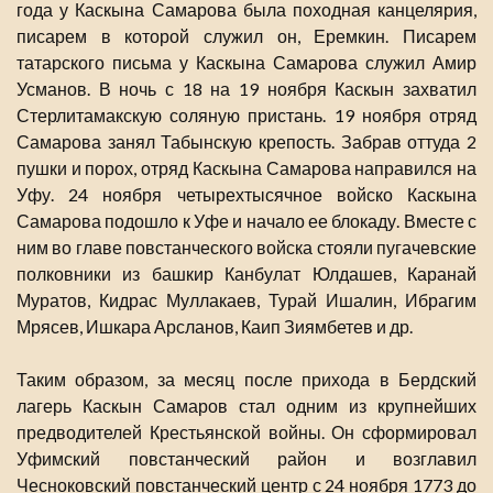
года у Каскына Самарова была походная канцелярия,
писарем в которой служил он, Еремкин. Писарем
татарского письма у Каскына Самарова служил Амир
Усманов. В ночь с 18 на 19 ноября Каскын захватил
Стерлитамакскую соляную пристань. 19 ноября отряд
Самарова занял Табынскую крепость. Забрав оттуда 2
пушки и порох, отряд Каскына Самарова направился на
Уфу. 24 ноября четырехтысячное войско Каскына
Самарова подошло к Уфе и начало ее блокаду. Вместе с
ним во главе повстанческого войска стояли пугачевские
полковники из башкир Канбулат Юлдашев, Каранай
Муратов, Кидрас Муллакаев, Турай Ишалин, Ибрагим
Мрясев, Ишкара Арсланов, Каип Зиямбетев и др.
Таким образом, за месяц после прихода в Бердский
лагерь Каскын Самаров стал одним из крупнейших
предводителей Крестьянской войны. Он сформировал
Уфимский повстанческий район и возглавил
Чесноковский повстанческий центр с 24 ноября 1773 до