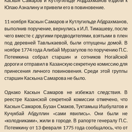
Каскын Самаров и Кутлугильде Абдрахманов ездили к
Юлаю Азналину и привели его в повиновение.
11 ноября Каскын Самаров и Кутлугильде Абдрахманов,
выполнив поручение, вернулись к И.Л. Тимашеву, после
чего вместе с другими предводителями, взятыми в плен
под деревней Тавлыкаевой, были отпущены домой. В
ноябре 1774 года Алибай Мурзагулов по поручению П.С.
Потемкина собрал старшин и сотников Ногайской
дороги и отправил в Казанскую секретную комиссию для
принесения личного повиновения. Среди этой группы
старшин Каскына Самарова не было.
Однако Каскын Самаров не избежал следствия. В
реестре Казанской секретной комиссии отмечено, что
Каскын Самаров, Бузан Смаков, Туктамыш Ишбулатов и
Кучукбай Абдуллин «сами явились». Они были не
«колодниками», жили в городе. В рапорте генералу П.С.
Потемкину от 13 февраля 1775 года сообщалось, что от