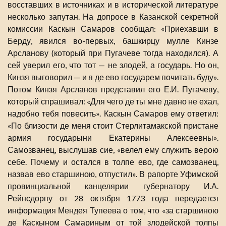
восставших в источниках и в исторической литературе
несколько запутан. На допросе в Казанской секретной
комиссии Каскын Самаров сообщал: «Приехавши в
Берду, явился во-первых, башкирцу мулле Кинзе
Арсланову (который при Пугачеве тогда находился). А
сей уверил его, что тот — не злодей, а государь. Но он,
Кинзя выговорил — и я де ево государем почитать буду».
Потом Кинзя Арсланов представил его Е.И. Пугачеву,
который спрашивал: «Для чего де ты мне давно не ехал,
надобно тебя повесить». Каскын Самаров ему ответил:
«По близости де меня стоит Стерлитамакской пристане
армия государыни Екатерины Алексеевны».
Самозванец, выслушав сие, «велел ему служить верою
себе. Почему и остался в толпе ево, где самозванец,
назвав ево старшиною, отпустил». В рапорте Уфимской
провинциальной канцелярии губернатору И.А.
Рейнсдорпу от 28 октября 1773 года передается
информация Мендея Тупеева о том, что «за старшиною
де Каскыном Самариным от той злодейской толпы