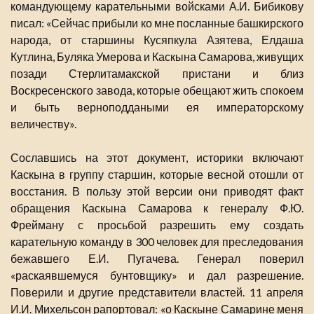
командующему карательными войсками А.И. Бибикову
писал: «Сейчас прибыли ко мне посланные башкирского
народа, от старшины Кусяпкула Азятева, Елдаша
Кутлина, Буляка Умерова и Каскына Самарова, живущих
позади Стерлитамакской пристани и близ
Воскресенского завода, которые обещают жить спокоем
и быть верноподдаными ея императорскому
величеству».
Сославшись на этот документ, историки включают
Каскына в группу старшин, которые весной отошли от
восстания. В пользу этой версии они приводят факт
обращения Каскына Самарова к генералу Ф.Ю.
Фрейману с просьбой разрешить ему создать
карательную команду в 300 человек для преследования
бежавшего Е.И. Пугачева. Генерал поверил
«раскаявшемуся бунтовщику» и дал разрешение.
Поверили и другие представители властей. 11 апреля
И.И. Михельсон рапортовал: «о Каскыне Самарине меня