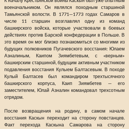
К началу Крестьянской войны Каскын был уже опытным
военачальником. Он являлся походным старшиной
Тамьянской волости. В 1771—1773 годах Самаров в
числе 11 старшин возглавлял одну из команд
башкирского войска, которые участвовали в боевых
действиях против Барской конфедерации в Польше. В
это время он мог близко познакомиться со многими из
будущих полковников Пугачевского восстания: Юлаем
Азналиным, Каипом Зиямбетевым, с «верным»
башкирским старшиной, будущим активным участником
подавления восстания Кулыем Балтасевым. В походе
Кулый Балтасев был командиром трехтысячного
башкирского корпуса, Каип Зиямбетев — его
заместителем, Юлай Азналин командовал трехсотным
отрядом.
После возвращения на родину, в самом начале
восстания Каскын переходит на сторону повстанцев.
Факт перехода Каскына Самарова на сторону