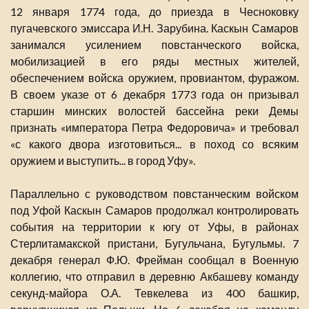
12 января 1774 года, до приезда в Чесноковку
пугачевского эмиссара И.Н. Зарубина. Каскын Самаров
занимался усилением повстанческого войска,
мобилизацией в его ряды местных жителей,
обеспечением войска оружием, провиантом, фуражом.
В своем указе от 6 декабря 1773 года он призывал
старшин минских волостей бассейна реки Демы
признать «императора Петра Федоровича» и требовал
«с какого двора изготовиться... в поход со всяким
оружием и выступить... в город Уфу».
Параллельно с руководством повстанческим войском
под Уфой Каскын Самаров продолжал контролировать
события на территории к югу от Уфы, в районах
Стерлитамакской пристани, Бугульчана, Бугульмы. 7
декабря генерал Ф.Ю. Фрейман сообщал в Военную
коллегию, что отправил в деревню Акбашеву команду
секунд-майора О.А. Тевкелева из 400 башкир,