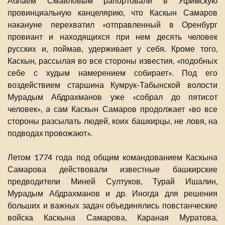
Аблаем Смаиловым рапортовали в Уфимскую
провинциальную канцелярию, что Каскын Самаров
накануне перехватил «отправленный в Оренбург
провиант и находящихся при нем десять человек
русских и, поймав, удерживает у себя. Кроме того,
Каскын, рассылая во все стороны известия, «подобных
себе с худым намерением собирает». Под его
воздействием старшина Кумрук-Табынской волости
Мурадым Абдрахманов уже «собрал до пятисот
человек», а сам Каскын Самаров продолжает «во все
стороны разсылать людей, коих башкирцы, не ловя, на
подводах провожают».
Летом 1774 года под общим командованием Каскына
Самарова действовали известные башкирские
предводители Миней Султуков, Турай Ишалин,
Мурадым Абдрахманов и др. Иногда для решения
больших и важных задач объединялись повстанческие
войска Каскына Самарова, Караная Муратова,