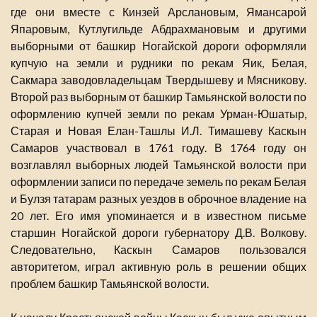
где они вместе с Кинзей Арслановым, Ямансарой
Япаровым, Кутлугильде Абдрахмановым и другими
выборными от башкир Ногайской дороги оформляли
купчую на земли и рудники по рекам Яик, Белая,
Сакмара заводовладельцам Твердышеву и Мясникову.
Второй раз выборным от башкир Тамьянской волости по
оформлению купчей земли по рекам Урман-Юшатыр,
Старая и Новая Елан-Ташлы И.Л. Тимашеву Каскын
Самаров участвовал в 1761 году. В 1764 году он
возглавлял выборных людей Тамьянской волости при
оформлении записи по передаче земель по рекам Белая
и Булзя татарам разных уездов в оброчное владение на
20 лет. Его имя упоминается и в известном письме
старшин Ногайской дороги губернатору Д.В. Волкову.
Следовательно, Каскын Самаров пользовался
авторитетом, играл активную роль в решении общих
проблем башкир Тамьянской волости.