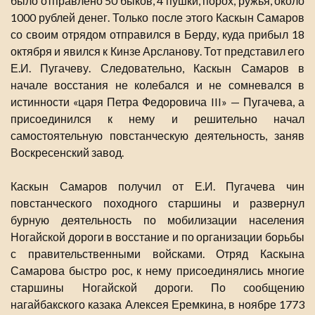
было отправлено 50 быков, 4 пушки, порох, ружья, около
1000 рублей денег. Только после этого Каскын Самаров
со своим отрядом отправился в Берду, куда прибыл 18
октября и явился к Кинзе Арсланову. Тот представил его
Е.И. Пугачеву. Следовательно, Каскын Самаров в
начале восстания не колебался и не сомневался в
истинности «царя Петра Федоровича III» — Пугачева, а
присоединился к нему и решительно начал
самостоятельную повстанческую деятельность, заняв
Воскресенский завод.
Каскын Самаров получил от Е.И. Пугачева чин
повстанческого походного старшины и развернул
бурную деятельность по мобилизации населения
Ногайской дороги в восстание и по организации борьбы
с правительственными войсками. Отряд Каскына
Самарова быстро рос, к нему присоединялись многие
старшины Ногайской дороги. По сообщению
нагайбакского казака Алексея Еремкина, в ноябре 1773