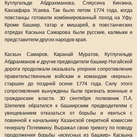
Кутлугильде Абдрахманова, Сляусина Кинзина,
Канзафара Усаева. Так было летом 1774 года, когда
повстанцы готовили комбинированный поход на Уфу.
Кроме башкир, татар и мишарей, в повстанческих
отрядах Каскына Самарова были русские, калмыки и
представители других народов края.
Каскын Самаров, Каранай Муратов, Кутлугильде
Абдрахманов и другие предводители башкир Ногайской
дороги продолжали оказывать упорное сопротивление
правительственным войскам и командам «верных»
старшин до поздней осени 1774 года. Силу этого
сопротивления вынуждены были признать военные и
гражданские власти. 30 сентября полковник П.А.
Шепелев обратился к башкирским предводителям с
увещеванием отказаться от борьбы и явиться с
повинной к начальнику Казанской секретной комиссии
генералу Потемкину. Выражал свою тревогу по поводу
продолжения борьбы «искусных из башкир» Каскына