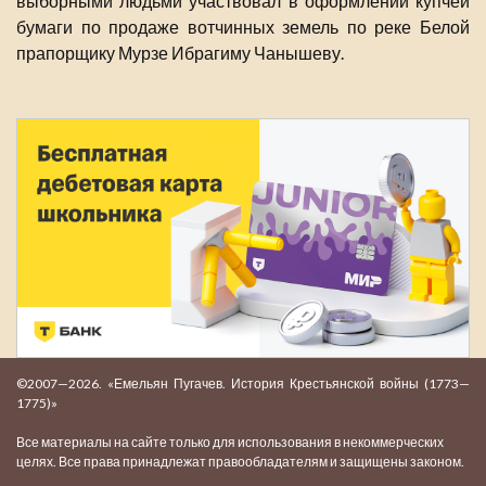
выборными людьми участвовал в оформлении купчей
бумаги по продаже вотчинных земель по реке Белой
прапорщику Мурзе Ибрагиму Чанышеву.
©2007—2026. «Емельян Пугачев. История Крестьянской войны (1773—
1775)»
Все материалы на сайте только для использования в некоммерческих
целях. Все права принадлежат правообладателям и защищены законом.