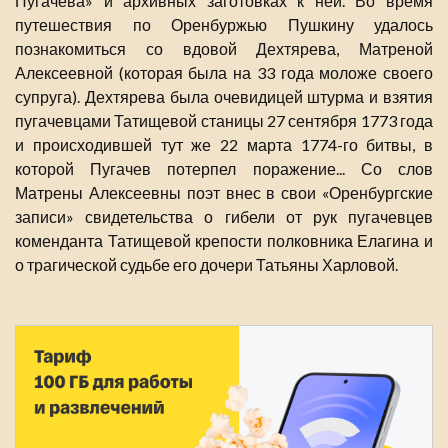
Пугачева» и архивных заготовках к ней. Во время
путешествия по Оренбуржью Пушкину удалось
познакомиться со вдовой Дехтярева, Матреной
Алексеевной (которая была на 33 года моложе своего
супруга). Дехтярева была очевидицей штурма и взятия
пугачевцами Татищевой станицы 27 сентября 1773 года
и происходившей тут же 22 марта 1774-го битвы, в
которой Пугачев потерпел поражение... Со слов
Матрены Алексеевны поэт внес в свои «Оренбургские
записи» свидетельства о гибели от рук пугачевцев
коменданта Татищевой крепости полковника Елагина и
о трагической судьбе его дочери Татьяны Харловой.