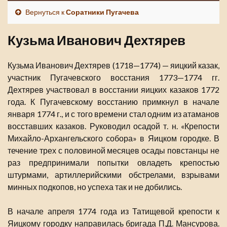
Вернуться к
Соратники Пугачева
Кузьма Иванович Дехтярев
Кузьма Иванович Дехтярев (1718—1774) — яицкий казак,
участник Пугачевского восстания 1773—1774 гг.
Дехтярев участвовал в восстании яицких казаков 1772
года. К Пугачевскому восстанию примкнул в начале
января 1774 г., и с того времени стал одним из атаманов
восставших казаков. Руководил осадой т. н. «Крепости
Михайло-Архангельского собора» в Яицком городке. В
течение трех с половиной месяцев осады повстанцы не
раз предпринимали попытки овладеть крепостью
штурмами, артиллерийскими обстрелами, взрывами
минных подкопов, но успеха так и не добились.
В начале апреля 1774 года из Татищевой крепости к
Яицкому городку направилась бригада П.Д. Мансурова.