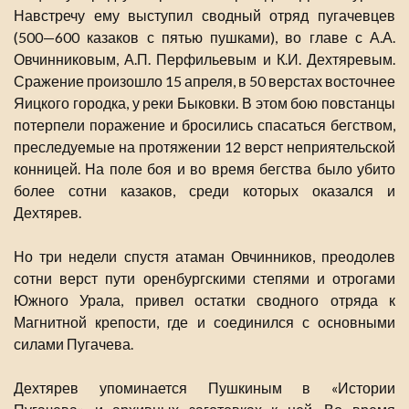
Навстречу ему выступил сводный отряд пугачевцев
(500—600 казаков с пятью пушками), во главе с А.А.
Овчинниковым, А.П. Перфильевым и К.И. Дехтяревым.
Сражение произошло 15 апреля, в 50 верстах восточнее
Яицкого городка, у реки Быковки. В этом бою повстанцы
потерпели поражение и бросились спасаться бегством,
преследуемые на протяжении 12 верст неприятельской
конницей. На поле боя и во время бегства было убито
более сотни казаков, среди которых оказался и
Дехтярев.
Но три недели спустя атаман Овчинников, преодолев
сотни верст пути оренбургскими степями и отрогами
Южного Урала, привел остатки сводного отряда к
Магнитной крепости, где и соединился с основными
силами Пугачева.
Дехтярев упоминается Пушкиным в «Истории