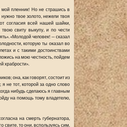
ы мой пленник! Но не страшись в
 нужно твое золото, нежели твоя
 от согласия всей нашей шайки,
 твою свиту выкупу, и по чести
ять». «Молодой человек! — сказал
олодности, которую ты оказал во
летах и с такими достоинствами
ложись на мою честность, пойдем
ей храбрости».
ков; она, как говорят, состоит из
 я не тот, которой за одно слово
 когда нибудь сделаюсь я главным
пойду на помощь тому владетелю,
огласна на смерть губернатора,
о свите, то они, вспользуясь сим,