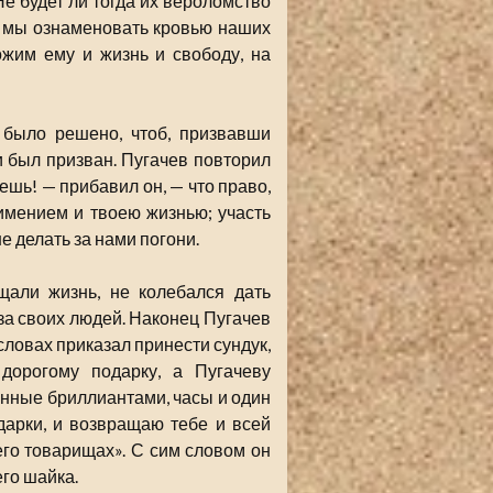
Не будет ли тогда их вероломство
ы мы ознаменовать кровью наших
ожим ему и жизнь и свободу, на
 было решено, чтоб, призвавши
 и был призван. Пугачев повторил
ешь! — прибавил он, — что право,
имением и твоею жизнью; участь
е делать за нами погони.
щали жизнь, не колебался дать
 за своих людей. Наконец Пугачев
 словах приказал принести сундук,
дорогому подарку, а Пугачеву
анные бриллиантами, часы и один
дарки, и возвращаю тебе и всей
его товарищах». С сим словом он
его шайка.