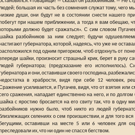
остановился. «Товарищи! — сказал он разбойникам. — Не с
людей; большая их часть без сомнения служат тому, чего 
низкие души, они будут не в состоянии снести нашего при
побегут при нашем приближении, а тогда я вам обещаю, чт
которыми должно будет сражаться». С сим словом Пугачев
шайка разбойников за ним следует; будучи одушевляем
настигают губернатора, которой, надеясь, что уже не остава
расположился под одним пригорком, чтоб отдохнуть от поне
впереди шайки, произносит страшный крик, берет в руку с
людей губернатора; (предсказание его исполнилось). 
губернатора и они, оставивши своего господина, разбежались
недостатка в храбрости, видя при себе 12 человек, ре
Сражение усиливается, и Пугачев, видя, что от взятия или 
сего сражения, нападает единственно на него, и по долгом
шайка с яростию бросается на его свиту так, что в одну м
разбойников нужно было, чтоб никто из людей губернат
близлежащих селениях о сем произшествии, и для того вся
бегущими, оставивши на месте 5 или 6 человек для ох
преследовали их, что ни один не спасся бегством.