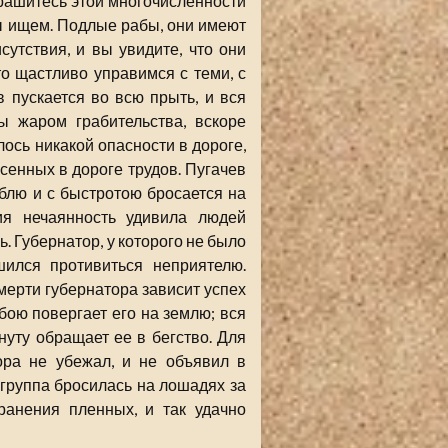
трашитесь этой многочисленности
мы ищем. Подлые рабы, они имеют
сутствия, и вы увидите, что они
о щастливо управимся с теми, с
 пускается во всю прыть, и вся
ы жаром грабительства, вскоре
лось никакой опасности в дороге,
сенных в дороге трудов. Пугачев
аблю и с быстротою бросается на
Сия нечаянность удивила людей
. Губернатор, у которого не было
шился противиться неприятелю.
смерти губернатора зависит успех
 бою повергает его на землю; вся
инуту обращает ее в бегство. Для
ора не убежал, и не объявил в
 группа бросилась на лошадях за
ранения пленных, и так удачно