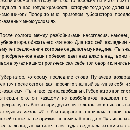
ежели и осмелятся нарушить ее, то побежим ли мы от них? 
внушать в нас новую храбрость, которую тогда уже должн
изменников? Поверьте мне, призовем губернатора, предл
сказанных мною условиях.
После долгого между разбойниками несогласия, наконец
губернатора, обязать его клятвою. Для того сей последний
ему те предложения, которые он делал ему наедине. «Ты зна
приобретенное нами победою, дает нам власть над твоим 
твоя в руках наших; произнеси сам себе приговор и клянись н
Губернатор, которому последние слова Пугачева возвра
клятву, после сего он дал нарочито знатный выкуп за себя и
сказал ему: «Ты и твоя свита свободны». Губернатор при сих
отперши его, он каждому из разбойников подарил по 
прекрасную саблю и пару других пистолетов, золотые, осып
из лучших мехов. «Я с благодарностью принимаю твои по
твоей свите ваше оружие, вспоминай иногда о Пугачеве и 
сел на лошадь и пустился в лес, куда следовала за ним и вся 