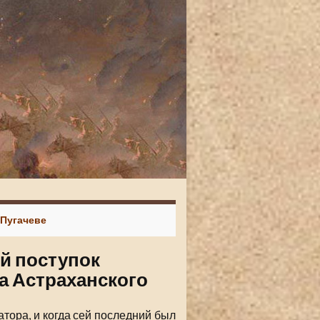
 Пугачеве
й поступок
ра Астраханского
атора, и когда сей последний был