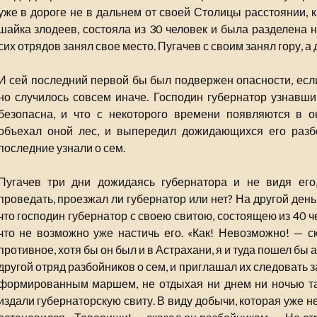
уже в дороге не в дальнем от своей Столицы расстоянии, к
шайка злодеев, состояла из 30 человек и была разделена 
сих отрядов занял свое место. Пугачев с своим занял гору, а 
И сей последний первой бы был подвержен опасности, если
но случилось совсем иначе. Господин губернатор узнавши,
безопасна, и что с некоторого времени появляются в 
объехал оной лес, и выпередил дожидающихся его разбо
последние узнали о сем.
Пугачев три дни дожидаясь губернатора и не видя его
проведать, проезжал ли губернатор или нет? На другой день
что господин губернатор с своею свитою, состоящею из 40 че
что не возможно уже настичь его. «Как! Невозможно! — с
противное, хотя бы он был и в Астрахани, я и туда пошел бы а
другой отряд разбойников о сем, и приглашал их следовать з
формированным маршем, не отдыхая ни днем ни ночью так
издали губернаторскую свиту. В виду добычи, которая уже не