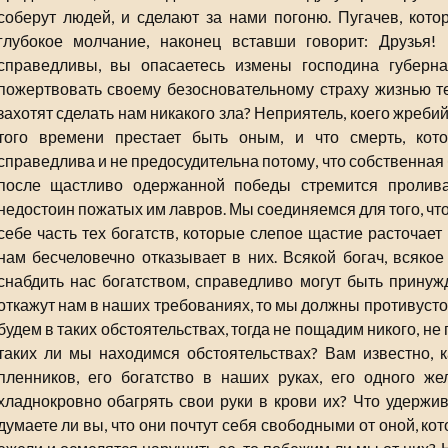
соберут людей, и сделают за нами погоню. Пугачев, кот
глубокое молчание, наконец вставши говорит: Друзья!
справедливы, вы опасаетесь измены господина губерна
пожертвовать своему безосновательному страху жизнью те
захотят сделать нам никакого зла? Неприятель, коего жреби
того времени престает быть оным, и что смерть, ко
справедлива и не предосудительна потому, что собственная б
после щастливо одержанной победы стремится проливат
недостоин пожатых им лавров. Мы соединяемся для того, чт
себе часть тех богатств, которые слепое щастие расточает
нам бесчеловечно отказывает в них. Всякой богач, всякое
снабдить нас богатством, справедливо могут быть принуж
откажут нам в наших требованиях, то мы должны противусто
будем в таких обстоятельствах, тогда не пощадим никого, не
таких ли мы находимся обстоятельствах? Вам известно, 
пленников, его богатство в наших руках, его одного ж
хладнокровно обагрять свои руки в крови их? Что удержив
думаете ли вы, что они почтут себя свободными от оной, к