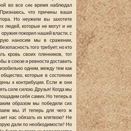
орой во все cиe время наблюдал
 Признаюсь, что причины ваши
тора. Но неужели вы захотите
х людей, которые не могут и не
й оружия покорил нашей власти, с
торую наносим мы в сражении,
езопасность того требует; но кто
ь кровь своих пленников, тот
обы в союзе и ревности доставить
 изобильно одним, между тем как
 общество, которые в состоянии
дены к контрибуции. Если ж они
ять силе силою. Друзья! Когда мы
 пощадим себя самих. Но теперь в
каким образом мы победили сих
елаем мы. И теперь для чего ж
ает нас обязать их клятвою? Не
оторую дали по необходимости? Но