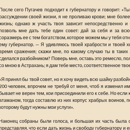
После сего Пугачев подходит к губернатору и говорит: «Т
рассуждении своей жизни, я не проливаю крови; мне более
жизнь; однако ж участь твоя зависит непосредственно и
позволь мне дать тебе один совет: дай за себя и за всю
соразмерь ее с тем богатством, которое можем мы у тебя отн
ему губернатор. — Я удивляюсь твоей храбрости и твоей х
время сражения; скажи мне, по какому случаю ты в таких 
сделался разбойником? Поверь мне, оставь это ремесло, по
со мною в Астрахань; я дам тебе место, соответственное тво
«Я принял бы твой совет, но я хочу видеть всю шайку разбойни
200 человек, впрочем не требуй от меня, чтоб я изменил им;
бывает не верен тем, кои присоединили его к себе. Но если
атаманом, тогда составлю из них корпус храбрых воинов, 
которому будут нужны мои услуги».
Наконец собраны были голоса, и большая их часть была с
представляя, что если дать жизнь и свободу губернатору и ег