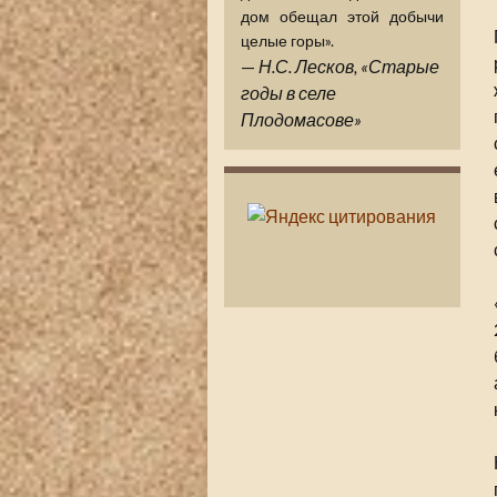
дом обещал этой добычи
целые горы».
—
Н.С. Лесков, «Старые
годы в селе
Плодомасове»