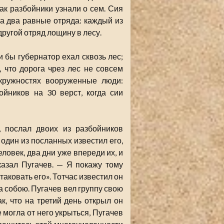
ак разбойники узнали о сем. Сия
на два равные отряда: каждый из
другой отряд лощину в лесу.
 бы губернатор ехал сквозь лес;
 что дорога чрез лес не совсем
окружностях вооруженные люди:
йников на 30 верст, когда сии
, послал двоих из разбойников
 один из посланных известил его,
ловек, два дни уже впереди их, и
казал Пугачев. — Я покажу тому
таковать его». Тотчас известил он
а собою. Пугачев вел группу свою
, что на третий день открыл он
 могла от него укрыться, Пугачев