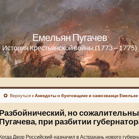
Емельян Пугачев
История Крестьянской войны (1773—1775)
Вернуться к
Анекдоты о бунтовщике и самозванце Емельке
Разбойнический, но сожалительны
Пугачева, при разбитии губернато
Когда Двор Российский назначил в Астрахань нового губерн