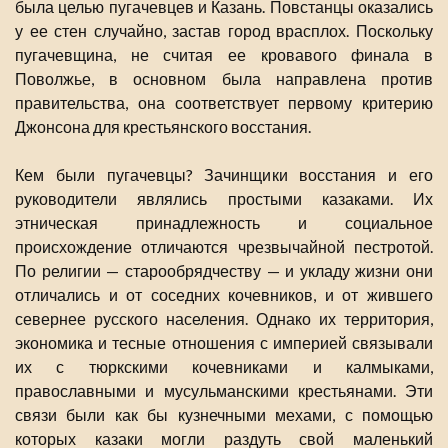
была целью пугачевцев и Казань. Повстанцы оказались
у ее стен случайно, застав город врасплох. Поскольку
пугачевщина, не считая ее кровавого финала в
Поволжье, в основном была направлена против
правительства, она соответствует первому критерию
Джонсона для крестьянского восстания.
Кем были пугачевцы? Зачинщики восстания и его
руководители являлись простыми казаками. Их
этническая принадлежность и социальное
происхождение отличаются чрезвычайной пестротой.
По религии — старообрядчеству — и укладу жизни они
отличались и от соседних кочевников, и от жившего
севернее русского населения. Однако их территория,
экономика и тесные отношения с империей связывали
их с тюркскими кочевниками и калмыками,
православными и мусульманскими крестьянами. Эти
связи были как бы кузнечными мехами, с помощью
которых казаки могли раздуть свой маленький