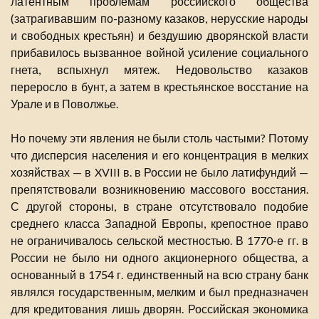
латентным проблемам российского общества
(затрагивавшим по-разному казаков, нерусские народы
и свободных крестьян) и бездушию дворянской власти
прибавилось вызванное войной усиление социального
гнета, вспыхнул мятеж. Недовольство казаков
переросло в бунт, а затем в крестьянское восстание на
Урале и в Поволжье.
Но почему эти явления не были столь частыми? Потому
что дисперсия населения и его концентрация в мелких
хозяйствах — в XVIII в. в России не было латифундий —
препятствовали возникновению массового восстания.
С другой стороны, в стране отсутствовало подобие
среднего класса Западной Европы, крепостное право
не ограничивалось сельской местностью. В 1770-е гг. в
России не было ни одного акционерного общества, а
основанный в 1754 г. единственный на всю страну банк
являлся государственным, мелким и был предназначен
для кредитования лишь дворян. Российская экономика