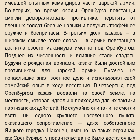
имевшей опытных командиров части царской армии.
Во-вторых, во время осады Оренбурга повстанцы
смогли деморализовать противника, перенять от
пленных солдат боевые навыки и получить трофейное
оружие и боеприпасы. В-третьих, доля казаков — в
широком смысле этого слова — в армии повстанцев
достигла своего максимума именно под Оренбургом.
Позднее их численность и влияние стали спадать.
Будучи с рождения воинами, казаки были достойным
противником для царской армии. Пугачев не
понаслышке знал военное дело и использовал свой
армейский опыт в ходе восстания. В-четвертых, под
Оренбургом казаки воевали на своей земле, на
местности, которая идеально подходила для их тактики
партизанских действий. Не случайно они так и не смогли
взять ни одного крупного населенного пункта,
оказавшего сопротивление — даже собственного
Яицкого городка. Наконец, именно на таких окраинах,
как Оренбуржье, у правительства не было достаточных