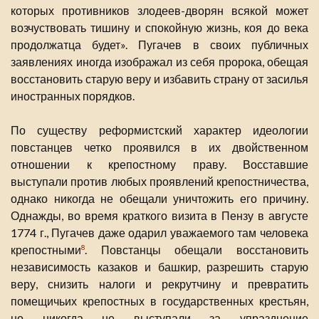
которых противников злодеев-дворян всякой может
возчуствовать тишину и спокойную жизнь, коя до века
продолжатца будет». Пугачев в своих публичных
заявлениях иногда изображал из себя пророка, обещая
восстановить старую веру и избавить страну от засилья
иностранных порядков.
По существу реформистский характер идеологии
повстанцев четко проявился в их двойственном
отношении к крепостному праву. Восставшие
выступали против любых проявлений крепостничества,
однако никогда не обещали уничтожить его причину.
Однажды, во время краткого визита в Пензу в августе
1774 г., Пугачев даже одарил уважаемого там человека
крепостными
. Повстанцы обещали восстановить
8
независимость казаков и башкир, разрешить старую
веру, снизить налоги и рекрутчину и превратить
помещичьих крепостных в государственных крестьян,
но никогда не выступали за упразднение