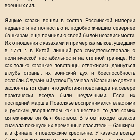
военных сил.
Яицкие казаки вошли в состав Российской империи
недавно и не полностью и, подобно жившим севернее
башкирам, еще помнили о своей былой независимости.
Их отношения с казахами и пример калмыков, ушедших
в 1771 г. в Китай, лишний раз свидетельствовали о
политической нестабильности на степной границе. Но
как только казацкие повстанцы отважились двинуться
вглубь страны, их воинский дух и боеспособность
ослабли. Случайный успех Пугачева в Казани не должен
заслонять тот факт, что действия повстанцев на севере
практически всегда были неудачными. Если их
последний марш в Поволжье воспринимался властями
и русским дворянством как нашествие, то для самих
мятежников он был бегством. В этом походе казаков
сначала покинули их временные спасители — башкиры,
а в финале и поволжские крестьяне. У казаков всегда