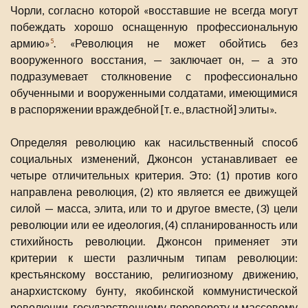
Чорли, согласно которой «восставшие не всегда могут
побеждать хорошо оснащенную профессиональную
армию»
. «Революция не может обойтись без
5
вооруженного восстания, — заключает он, — а это
подразумевает столкновение с профессионально
обученными и вооруженными солдатами, имеющимися
в распоряжении враждебной [т. е., властной] элиты».
Определяя революцию как насильственный способ
социальных изменений, Джонсон устанавливает ее
четыре отличительных критерия. Это: (1) против кого
направлена революция, (2) кто является ее движущей
силой — масса, элита, или то и другое вместе, (3) цели
революции или ее идеология, (4) спланированность или
стихийность революции. Джонсон применяет эти
критерии к шести различным типам революции:
крестьянскому восстанию, религиозному движению,
анархистскому бунту, якобинской коммунистической
революции, государственному перевороту и массовому