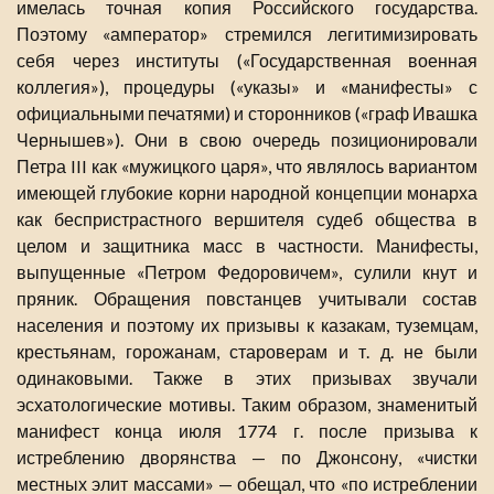
имелась точная копия Российского государства.
Поэтому «амператор» стремился легитимизировать
себя через институты («Государственная военная
коллегия»), процедуры («указы» и «манифесты» с
официальными печатями) и сторонников («граф Ивашка
Чернышев»). Они в свою очередь позиционировали
Петра III как «мужицкого царя», что являлось вариантом
имеющей глубокие корни народной концепции монарха
как беспристрастного вершителя судеб общества в
целом и защитника масс в частности. Манифесты,
выпущенные «Петром Федоровичем», сулили кнут и
пряник. Обращения повстанцев учитывали состав
населения и поэтому их призывы к казакам, туземцам,
крестьянам, горожанам, староверам и т. д. не были
одинаковыми. Также в этих призывах звучали
эсхатологические мотивы. Таким образом, знаменитый
манифест конца июля 1774 г. после призыва к
истреблению дворянства — по Джонсону, «чистки
местных элит массами» — обещал, что «по истреблении