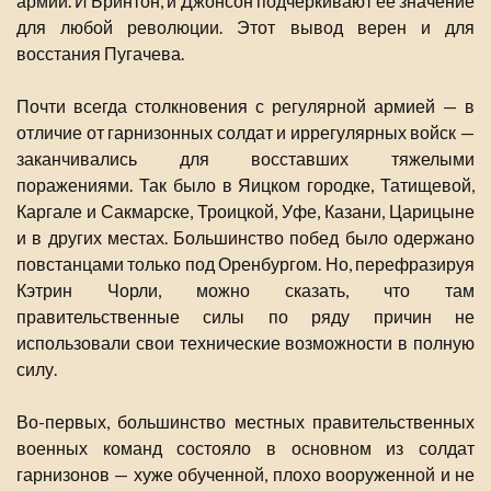
армии. И Бринтон, и Джонсон подчеркивают ее значение
для любой революции. Этот вывод верен и для
восстания Пугачева.
Почти всегда столкновения с регулярной армией — в
отличие от гарнизонных солдат и иррегулярных войск —
заканчивались для восставших тяжелыми
поражениями. Так было в Яицком городке, Татищевой,
Каргале и Сакмарске, Троицкой, Уфе, Казани, Царицыне
и в других местах. Большинство побед было одержано
повстанцами только под Оренбургом. Но, перефразируя
Кэтрин Чорли, можно сказать, что там
правительственные силы по ряду причин не
использовали свои технические возможности в полную
силу.
Во-первых, большинство местных правительственных
военных команд состояло в основном из солдат
гарнизонов — хуже обученной, плохо вооруженной и не