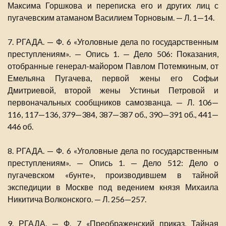
Максима Горшкова и переписка его и других лиц с
пугачевским атаманом Василием Торновым. — Л. 1—14.
7. РГАДА. — Ф. 6 «Уголовные дела по государственным
преступлениям». — Опись 1. — Дело 506: Показания,
отобранные генерал-майором Павлом Потемкиным, от
Емельяна Пугачева, первой жены его Софьи
Дмитриевой, второй жены Устиньи Петровой и
первоначальных сообщников самозванца. — Л. 106—
116, 117—136, 379—384, 387—387 об., 390—391 об., 441—
446 об.
8. РГАДА. — Ф. 6 «Уголовные дела по государственным
преступлениям». — Опись 1. — Дело 512: Дело о
пугачевском «бунте», производившем в тайной
экспедиции в Москве под ведением князя Михаила
Никитича Волконского. — Л. 256—257.
9. РГАДА. — Ф. 7 «Преображенский приказ, Тайная