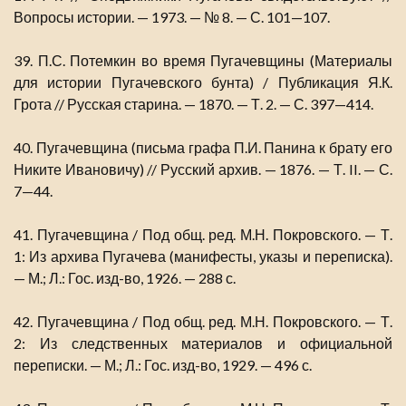
Вопросы истории. — 1973. — № 8. — С. 101—107.
39. П.С. Потемкин во время Пугачевщины (Материалы
для истории Пугачевского бунта) / Публикация Я.К.
Грота // Русская старина. — 1870. — Т. 2. — С. 397—414.
40. Пугачевщина (письма графа П.И. Панина к брату его
Никите Ивановичу) // Русский архив. — 1876. — Т. II. — С.
7—44.
41. Пугачевщина / Под общ. ред. М.Н. Покровского. — Т.
1: Из архива Пугачева (манифесты, указы и переписка).
— М.; Л.: Гос. изд-во, 1926. — 288 с.
42. Пугачевщина / Под общ. ред. М.Н. Покровского. — Т.
2: Из следственных материалов и официальной
переписки. — М.; Л.: Гос. изд-во, 1929. — 496 с.