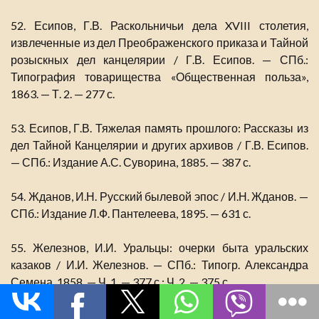
52. Есипов, Г.В. Раскольничьи дела XVIII столетия,
извлеченные из дел Преображенского приказа и Тайной
розыскных дел канцелярии / Г.В. Есипов. — СПб.:
Типография товарищества «Общественная польза»,
1863. — Т. 2. — 277 с.
53. Есипов, Г.В. Тяжелая память прошлого: Рассказы из
дел Тайной Канцелярии и других архивов / Г.В. Есипов.
— СПб.: Издание А.С. Суворина, 1885. — 387 с.
54. Жданов, И.Н. Русский былевой эпос / И.Н. Жданов. —
СПб.: Издание Л.Ф. Пантелеева, 1895. — 631 с.
55. Железнов, И.И. Уральцы: очерки быта уральских
казаков / И.И. Железнов. — СПб.: Типогр. Александра
Семена, 1858. — Ч. 1. — 377 с.; Ч. 2. — 375 с.
56. Жеравина, А.Н. Отзвуки крестьянской войны под