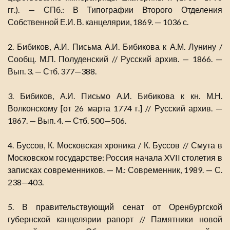
гг.). — СПб.: В Типографии Второго Отделения
Собственной Е.И. В. канцелярии, 1869. — 1036 с.
2. Бибиков, А.И. Письма А.И. Бибикова к А.М. Лунину /
Сообщ. М.П. Полуденский // Русский архив. — 1866. —
Вып. 3. — Стб. 377—388.
3. Бибиков, А.И. Письмо А.И. Бибикова к кн. М.Н.
Волконскому [от 26 марта 1774 г.] // Русский архив. —
1867. — Вып. 4. — Стб. 500—506.
4. Буссов, К. Московская хроника / К. Буссов // Смута в
Московском государстве: Россия начала XVII столетия в
записках современников. — М.: Современник, 1989. — С.
238—403.
5. В правительствующий сенат от Оренбургской
губернской канцелярии рапорт // Памятники новой