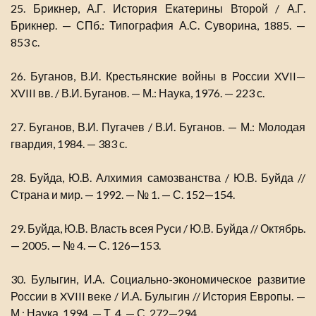
25. Брикнер, А.Г. История Екатерины Второй / А.Г.
Брикнер. — СПб.: Типография А.С. Суворина, 1885. —
853 с.
26. Буганов, В.И. Крестьянские войны в России XVII—
XVIII вв. / В.И. Буганов. — М.: Наука, 1976. — 223 с.
27. Буганов, В.И. Пугачев / В.И. Буганов. — М.: Молодая
гвардия, 1984. — 383 с.
28. Буйда, Ю.В. Алхимия самозванства / Ю.В. Буйда //
Страна и мир. — 1992. — № 1. — С. 152—154.
29. Буйда, Ю.В. Власть всея Руси / Ю.В. Буйда // Октябрь.
— 2005. — № 4. — С. 126—153.
30. Булыгин, И.А. Социально-экономическое развитие
России в XVIII веке / И.А. Булыгин // История Европы. —
М.: Наука, 1994. — Т. 4. — С. 272—294.