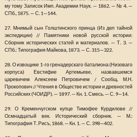
му тому Записок Имп. Академии Наук. — 1862. — № 4. —
СПб., 1875. — С. 1—144.
27. Мнимый сын Голштинского принца (Из дел тайной
экспедиции) // Памятники новой русской истории:
Сборник исторических статей и материалов. — Т. 3. —
СПб.: Типография Майкова, 1873. — С. 315—322.
28. О извощике 1-го гренадерскаго баталиона (Низоваго
корпуса) Евстифие Артемьеве, назвавшемся
царевичем Алексеем Петровичем / Сообщ. М.Н.
Прокопович // Чтения в Обществе истории и древностей
Российских (ЧОИДР). — 1897. — Кн. 1. Смесь. — С. 9—14.
29. О Кременчугском купце Тимофее Курдилове //
Осмнадцатый век. Исторический сборник. — М.:
Типография Т. Рисъ, 1868. — Кн. 1. — С. 398—402.