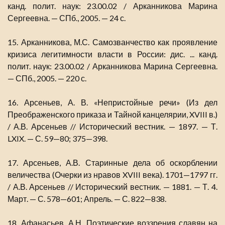
канд. полит. наук: 23.00.02 / Арканникова Марина
Сергеевна. — СПб., 2005. — 24 с.
15. Арканникова, М.С. Самозванчество как проявление
кризиса легитимности власти в России: дис. ... канд.
полит. наук: 23.00.02 / Арканникова Марина Сергеевна.
— СПб., 2005. — 220 с.
16. Арсеньев, А. В. «Непристойные речи» (Из дел
Преображенского приказа и Тайной канцелярии, XVIII в.)
/ А.В. Арсеньев // Исторический вестник. — 1897. — Т.
LXIX. — С. 59—80; 375—398.
17. Арсеньев, А.В. Старинные дела об оскорблении
величества (Очерки из нравов XVIII века). 1701—1797 гг.
/ А.В. Арсеньев // Исторический вестник. — 1881. — Т. 4.
Март. — С. 578—601; Апрель. — С. 822—838.
18. Афанасьев, А.Н. Поэтические воззрения славян на