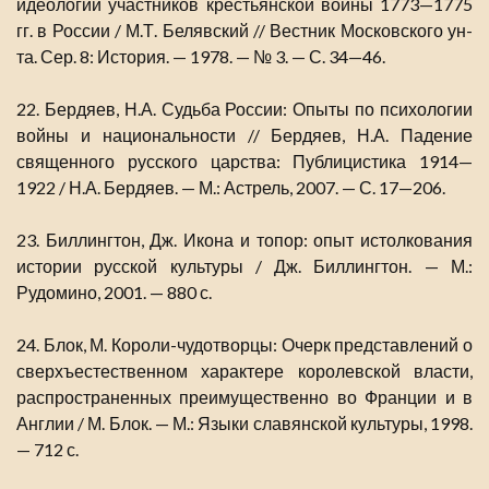
идеологии участников крестьянской войны 1773—1775
гг. в России / М.Т. Белявский // Вестник Московского ун-
та. Сер. 8: История. — 1978. — № 3. — С. 34—46.
22. Бердяев, Н.А. Судьба России: Опыты по психологии
войны и национальности // Бердяев, Н.А. Падение
священного русского царства: Публицистика 1914—
1922 / Н.А. Бердяев. — М.: Астрель, 2007. — С. 17—206.
23. Биллингтон, Дж. Икона и топор: опыт истолкования
истории русской культуры / Дж. Биллингтон. — М.:
Рудомино, 2001. — 880 с.
24. Блок, М. Короли-чудотворцы: Очерк представлений о
сверхъестественном характере королевской власти,
распространенных преимущественно во Франции и в
Англии / М. Блок. — М.: Языки славянской культуры, 1998.
— 712 с.