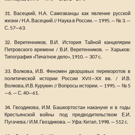
31. Васецкий, Н.А. Самозванцы как явление русской
жизни / Н.А. Васецкий // Наука в России. — 1995. — № 3. —
С. 57—63.
32. Веретенников, В.И. История Тайной канцелярии
Петровского времени / В.И. Веретенников. — Харьков:
Типография «Печатное дело», 1910. — 307 с.
33. Волкова, И.В. Феномен дворцовых переворотов в
политической истории России XVII—XX вв. / И.В.
Волкова, И.В. Курукин // Вопросы истории. — 1995. — № 5
—6. — С. 40—61.
34. Гвоздикова, И.М. Башкортостан накануне и в годы
Крестьянской войны под предводительством Е.И.
Пугачева / И.М. Гвоздикова. — Уфа: Китап, 1998. — 512 с.