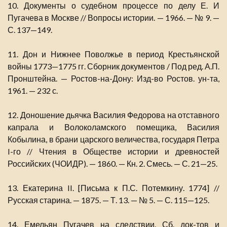
10. Документы о судебном процессе по делу Е. И
Пугачева в Москве // Вопросы истории. — 1966. — № 9. —
С. 137—149.
11. Дон и Нижнее Поволжье в период Крестьянской
войны 1773—1775 гг. Сборник документов / Под ред. А.П.
Пронштейна. — Ростов-на-Дону: Изд-во Ростов. ун-та,
1961. — 232 с.
12. Доношение дьячка Василия Федорова на отставного
капрала и Волоколамского помещика, Василия
Кобылина, в брани царского величества, государя Петра
I-го // Чтения в Обществе истории и древностей
Российских (ЧОИДР). — 1860. — Кн. 2. Смесь. — С. 21—25.
13. Екатерина II. [Письма к П.С. Потемкину. 1774] //
Русская старина. — 1875. — Т. 13. — № 5. — С. 115—125.
14. Емельян Пугачев на следствии. Сб. док-тов и