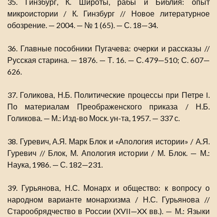
35. Гинзбург, К. Широты, рабы и Библия: опыт
микроистории / К. Гинзбург // Новое литературное
обозрение. — 2004. — № 1 (65). — С. 18—34.
36. Главные пособники Пугачева: очерки и рассказы //
Русская старина. — 1876. — Т. 16. — С. 479—510; С. 607—
626.
37. Голикова, Н.Б. Политические процессы при Петре I.
По материалам Преображенского приказа / Н.Б.
Голикова. — М.: Изд-во Моск. ун-та, 1957. — 337 с.
38. Гуревич, А.Я. Марк Блок и «Апология истории» / А.Я.
Гуревич // Блок, М. Апология истории / М. Блок. — М.:
Наука, 1986. — С. 182—231.
39. Гурьянова, Н.С. Монарх и общество: к вопросу о
народном варианте монархизма / Н.С. Гурьянова //
Старообрядчество в России (XVII—XX вв.). — М.: Языки