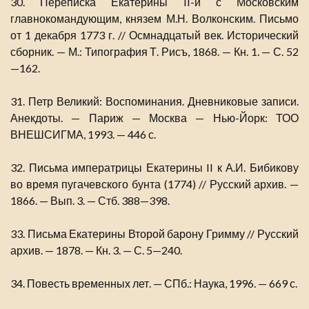
30. Переписка Екатерины II-й с Московским
главнокомандующим, князем М.Н. Волконским. Письмо
от 1 декабря 1773 г. // Осмнадцатый век. Исторический
сборник. — М.: Типография Т. Рисъ, 1868. — Кн. 1. — С. 52
—162.
31. Петр Великий: Воспоминания. Дневниковые записи.
Анекдоты. — Париж — Москва — Нью-Йорк: ТОО
ВНЕШСИГМА, 1993. — 446 с.
32. Письма императрицы Екатерины II к А.И. Бибикову
во время пугачевского бунта (1774) // Русский архив. —
1866. — Вып. 3. — Стб. 388—398.
33. Письма Екатерины Второй барону Гримму // Русский
архив. — 1878. — Кн. 3. — С. 5—240.
34. Повесть временных лет. — СПб.: Наука, 1996. — 669 с.