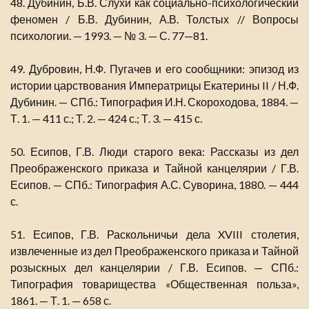
48. Дубинин, Б.В. Слухи как социально-психологический
феномен / Б.В. Дубинин, А.В. Толстых // Вопросы
психологии. — 1993. — № 3. — С. 77—81.
49. Дубровин, Н.Ф. Пугачев и его сообщники: эпизод из
истории царствования Императрицы Екатерины II / Н.Ф.
Дубинин. — СПб.: Типография И.Н. Скороходова, 1884. —
Т. 1. — 411 с.; Т. 2. — 424 с.; Т. 3. — 415 с.
50. Есипов, Г.В. Люди старого века: Рассказы из дел
Преображенского приказа и Тайной канцелярии / Г.В.
Есипов. — СПб.: Типография А.С. Суворина, 1880. — 444
с.
51. Есипов, Г.В. Раскольничьи дела XVIII столетия,
извлеченные из дел Преображенского приказа и Тайной
розыскных дел канцелярии / Г.В. Есипов. — СПб.:
Типография товарищества «Общественная польза»,
1861. — Т. 1. — 658 с.