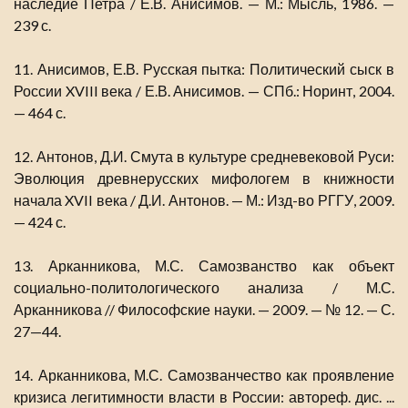
наследие Петра / Е.В. Анисимов. — М.: Мысль, 1986. —
239 с.
11. Анисимов, Е.В. Русская пытка: Политический сыск в
России XVIII века / Е.В. Анисимов. — СПб.: Норинт, 2004.
— 464 с.
12. Антонов, Д.И. Смута в культуре средневековой Руси:
Эволюция древнерусских мифологем в книжности
начала XVII века / Д.И. Антонов. — М.: Изд-во РГГУ, 2009.
— 424 с.
13. Арканникова, М.С. Самозванство как объект
социально-политологического анализа / М.С.
Арканникова // Философские науки. — 2009. — № 12. — С.
27—44.
14. Арканникова, М.С. Самозванчество как проявление
кризиса легитимности власти в России: автореф. дис. ...