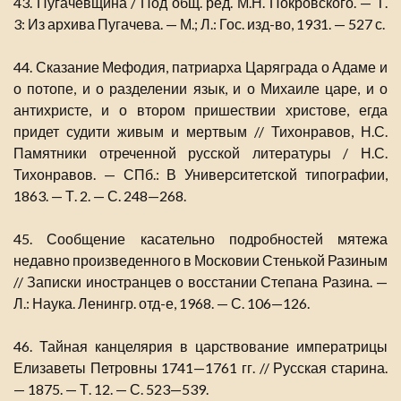
43. Пугачевщина / Под общ. ред. М.Н. Покровского. — Т.
3: Из архива Пугачева. — М.; Л.: Гос. изд-во, 1931. — 527 с.
44. Сказание Мефодия, патриарха Царяграда о Адаме и
о потопе, и о разделении язык, и о Михаиле царе, и о
антихристе, и о втором пришествии христове, егда
придет судити живым и мертвым // Тихонравов, Н.С.
Памятники отреченной русской литературы / Н.С.
Тихонравов. — СПб.: В Университетской типографии,
1863. — Т. 2. — С. 248—268.
45. Сообщение касательно подробностей мятежа
недавно произведенного в Московии Стенькой Разиным
// Записки иностранцев о восстании Степана Разина. —
Л.: Наука. Ленингр. отд-е, 1968. — С. 106—126.
46. Тайная канцелярия в царствование императрицы
Елизаветы Петровны 1741—1761 гг. // Русская старина.
— 1875. — Т. 12. — С. 523—539.