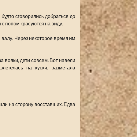
, будто сговорились добраться до
 с попом красуются на виду.
а валу. Через некоторое время им
а вояки, дети совсем. Вот навели
злетелась на куски, разметала
шли на сторону восставших. Едва