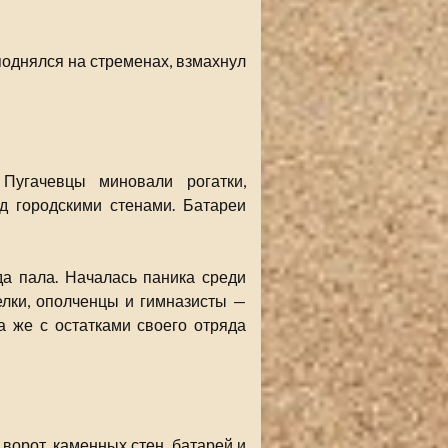
однялся на стременах, взмахнул
Пугачевцы миновали рогатки,
д городскими стенами. Батареи
а пала. Началась паника среди
елки, ополченцы и гимназисты —
да же с остатками своего отряда
ворот, каменных стен, батарей и