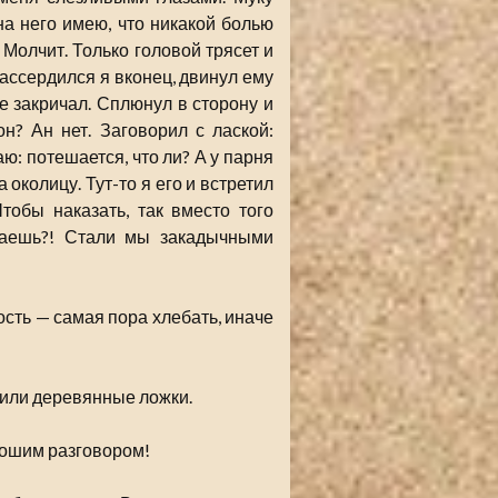
на него имею, что никакой болью
Молчит. Только головой трясет и
Рассердился я вконец, двинул ему
не закричал. Сплюнул в сторону и
н? Ан нет. Заговорил с лаской:
ю: потешается, что ли? А у парня
 околицу. Тут-то я его и встретил
тобы наказать, так вместо того
елаешь?! Стали мы закадычными
сть — самая пора хлебать, иначе
щили деревянные ложки.
рошим разговором!