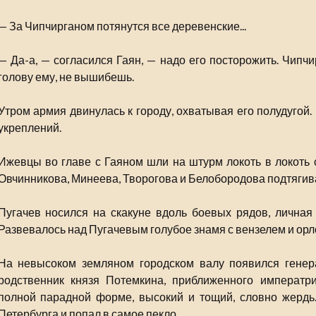
— За Чипчирганом потянутся все деревенские...
— Да-а, — согласился Гаян, — надо его посторожить. Чипчи
голову ему, не вышибешь.
Утром армия двинулась к городу, охватывая его полудугой.
укреплений.
Ижевцы во главе с Гаяном шли на штурм локоть в локоть с
Овчинникова, Минеева, Творогова и Белобородова подтягива
Пугачев носился на скакуне вдоль боевых рядов, личная
Развевалось над Пугачевым голубое знамя с вензелем и орл
На невысоком земляном городском валу появился генер
родственник князя Потемкина, приближенного императр
полной парадной форме, высокий и тощий, словно жердь
Петербурга и попал в самое пекло.