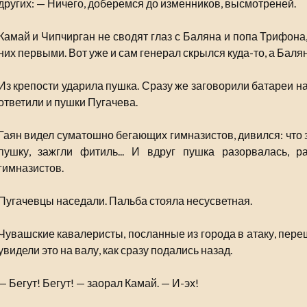
других: — Ничего, доберемся до изменников, высмотреней.
Камай и Чипчирган не сводят глаз с Баляна и попа Трифона
них первыми. Вот уже и сам генерал скрылся куда-то, а Балян
Из крепости ударила пушка. Сразу же заговорили батареи н
ответили и пушки Пугачева.
Гаян видел суматошно бегающих гимназистов, дивился: что з
пушку, зажгли фитиль... И вдруг пушка разорвалась, ра
гимназистов.
Пугачевцы наседали. Пальба стояла несусветная.
Чувашские кавалеристы, посланные из города в атаку, пере
увидели это на валу, как сразу подались назад.
— Бегут! Бегут! — заорал Камай. — И-эх!