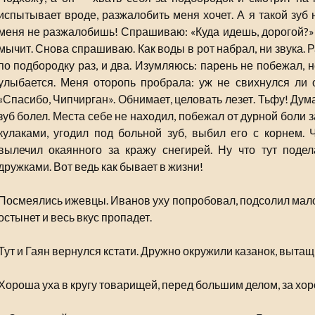
испытывает вроде, разжалобить меня хочет. А я такой зуб 
меня не разжалобишь! Спрашиваю: «Куда идешь, дорогой?» 
мычит. Снова спрашиваю. Как воды в рот набрал, ни звука. 
по подбородку раз, и два. Изумляюсь: парень не побежал, 
улыбается. Меня оторопь пробрала: уж не свихнулся ли о
«Спасибо, Чипчирган». Обнимает, целовать лезет. Тьфу! Дума
зуб болел. Места себе не находил, побежал от дурной боли за
кулаками, угодил под больной зуб, выбил его с корнем. Ч
вылечил окаянного за кражу снегирей. Ну что тут под
дружками. Вот ведь как бывает в жизни!
Посмеялись ижевцы. Иванов уху попробовал, подсолил мало
остынет и весь вкус пропадет.
Тут и Гаян вернулся кстати. Дружно окружили казанок, выта
Хороша уха в кругу товарищей, перед большим делом, за хо