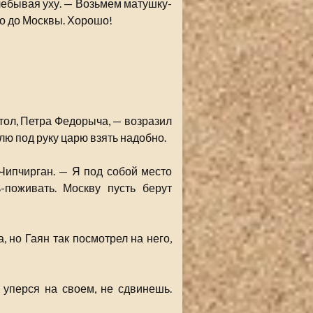
лебывая уху. — Возьмем матушку-
ко до Москвы. Хорошо!
стол, Петра Федорыча, — возразил
лю под руку царю взять надобно.
Чипчирган. — Я под собой место
-поживать. Москву пусть берут
, но Гаян так посмотрел на него,
 уперся на своем, не сдвинешь.