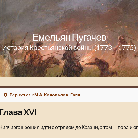
Емельян Пугачев
История Крестьянской войны (1773—1775)
Вернуться к
М.А. Коновалов. Гаян
Глава XVI
Чипчирган решил идти с отрядом до Казани, а там — пора и о