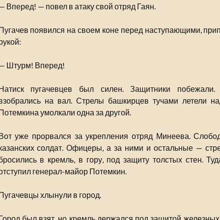
— Вперед! — повел в атаку свой отряд Гаян.
Пугачев появился на своем коне перед наступающими, прип
рукой:
— Штурм! Вперед!
Натиск пугачевцев был силен. Защитники побежали. 
взобрались на вал. Стрелы башкирцев тучами летели на
Потемкина умолкали одна за другой.
Вот уже прорвался за укрепления отряд Минеева. Слобод
казанских солдат. Офицеры, а за ними и остальные — стр
бросились в кремль, в гору, под защиту толстых стен. Ту
отступил генерал-майор Потемкин.
Пугачевцы хлынули в город.
Город был взят, но кремль держался под защитой железных 