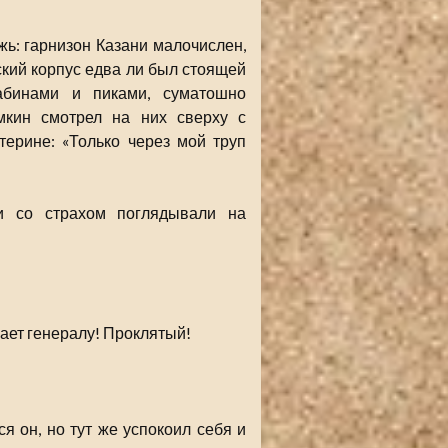
ь: гарнизон Казани малочислен,
кий корпус едва ли был стоящей
абинами и пиками, суматошно
мкин смотрел на них сверху с
ерине: «Только через мой труп
 со страхом поглядывали на
вает генералу! Проклятый!
 он, но тут же успокоил себя и