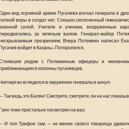
Один вид огромной армии Пугачева вогнал генерала в дрож
полной веры в солдат нет. Спешно сколоченный гимназичес
военной силой. Учителя и ученики, вооруженные кар
передвигались за зеленым валом. Генерал-майор Поте
нескрываемым презрением. Вчера Потемкин написал Екат
Пугачев войдет в Казань». Поторопился.
Стоявшие рядом с Потемкиным офицеры и чиновники
приближающиеся колонны пугачевцев.
Чипчирган вгляделся в окружение генерала и ахнул:
— Так ведь это Балян! Смотрите, смотрите, он на нас показы
Гаян тоже пристально посмотрел на вал.
— И поп Трифон там, — не менее своего товарища удивился