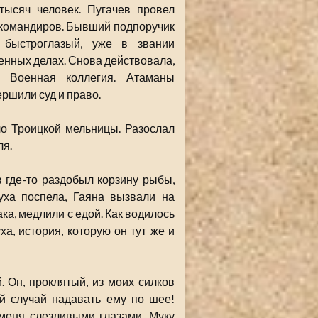
ысяч человек. Пугачев провел
 командиров. Бывший подпоручик
 быстроглазый, уже в звании
нных делах. Снова действовала,
ы Военная коллегия. Атаманы
ршили суд и право.
ло Троицкой мельницы. Разослал
ля.
 где-то раздобыл корзину рыбы,
уха поспела, Гаяна вызвали на
а, медлили с едой. Как водилось
ха, история, которую он тут же и
 Он, проклятый, из моих силков
ий случай надавать ему по шее!
 меня слезливыми глазами. Муку