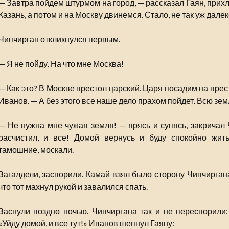
— Завтра пойдем штурмом на город, — рассказал Гаян, прих
Казань, а потом и на Москву двинемся. Стало, не так уж дале
Чипчирган откликнулся первым.
— Я не пойду. На что мне Москва!
— Как это? В Москве престол царский. Царя посадим на пре
Иванов. — А без этого все наше дело прахом пойдет. Всю зем
— Не нужна мне чужая земля! — ярясь и супясь, закричал 
расчистил, и все! Домой вернусь и буду спокойно жить
тамошние, москали.
Загалдели, заспорили. Камай взял было сторону Чипчиргана
что тот махнул рукой и завалился спать.
Заснули поздно ночью. Чипчиргана так и не переспорили:
«Уйду домой, и все тут!» Иванов шепнул Гаяну: