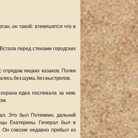
рган, он такой: втемяшется что в
 Встала перед стенами городских
 отрядом яицких казаков. Полки
лись без шума, без выстрелов.
 охрана едва поспевала за ним.
ом.
ал. Это был Потемкин, дальний
ицы Екатерины. Генерал был в
. Он совсем недавно прибыл из