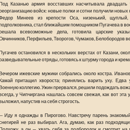
Под Казанью армия восставших насчитывала двадцать т
реорганизацию войск: новые полки и сотни получили новых
Федор Минеев из крепости Оса, низенький, щуплый,
подполковника, стал ближайшим помощником Пугачева в вое
решала всевозможные дела, готовила царские указ
Овчинников, Перфильев, Творогов, Чумаков, Белобородов ве
Пугачев остановился в нескольких верстах от Казани, око
разведывательные отряды, готовясь к штурму города и крем
Вечером ижевские мужики собрались около костра. Иванов
Камай притащил хвороста; принялись варить уху. Едва 
Военную коллегию. Ужин прервался, решили подождать вожак
всегда, у Чипчиргана нашлась совсем свежая, как вот эта у
выложил, напустив на себя строгость.
— Иду я однажды в Пирогово. Навстречу парень знакомый.
снегирей не раз выбирал. Ага, думаю, как раз подходящ
Подхожу, а он — хвать себя за подбородок и смотрит на