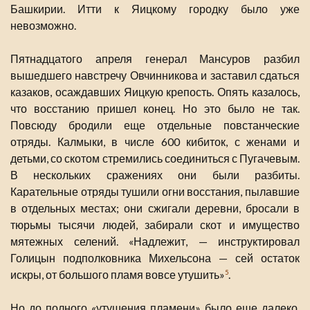
Башкирии. Итти к Яицкому городку было уже
невозможно.
Пятнадцатого апреля генерал Мансуров разбил
вышедшего навстречу Овчинникова и заставил сдаться
казаков, осаждавших Яицкую крепость. Опять казалось,
что восстанию пришел конец. Но это было не так.
Повсюду бродили еще отдельные повстанческие
отряды. Калмыки, в числе 600 кибиток, с женами и
детьми, со скотом стремились соединиться с Пугачевым.
В нескольких сражениях они были разбиты.
Карательные отряды тушили огни восстания, пылавшие
в отдельных местах; они сжигали деревни, бросали в
тюрьмы тысячи людей, забирали скот и имущество
мятежных селений. «Надлежит, — инструктировал
Голицын подполковника Михельсона — сей остаток
искры, от большого пламя вовсе утушить»
.
5
Но до полного «утушения пламени» было еще далеко.