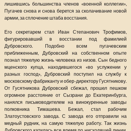
лишившись большинства членов «военной коллегии»,
Пугачев снова и снова берется за сколачивание новой
армии, за сплочение штаба восстания.
Его секретарем стал Иван Степанович Трофимов,
фигурировавший в восстании под фамилией
Дубровского. Подобно всем пугачевским
приближенным, Дубровский на собственном опыте
познал тяжелую жизнь человека из низов. Сын бедного
мценского купца, находившегося «во услужении у
разных господ», Дубровский поступил на службу к
московскому фабриканту и обер-директору Гусятникову.
От Гусятникова Дубровский сбежал, прошел пешком
огромное расстояние от Сызрани до Екатеринбурга,
нанялся письмоводителем на винокуренные заводы
полковника Тимашева. Бежал, стал рабочим
Златоустовского завода. С завода его отправили на
медный рудник, на самую тяжелую работу. Так жизнь
Дубровского катилась все время по нисходящей линии,