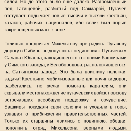
силой. Но до этого было еще далеко. Разгромленный
под Татищевой, разбитый под Сакмарой, Пугачев
отступает, подымает новые тысячи и тысячи крестьян,
казаков, рабочих, националов, ибо велик был порыв
закрепощенных масс к воле.
Голицын предписал Михельсону преградить Пугачеву
дорогу в Сибирь, не допустить соединения с Пугачевым
Салават Юлаева, находившегося со своими башкирами
у Симского завода, и Белобородова, расположившегося
на Саткинском заводе. Это была воистину нелегкая
задача! Крестьяне, мобилизованные для починки дорог,
разбегались, не желая помогать карателям, они
скрывали местонахождение пугачевских войск, повсюду
встречавших всеобщую поддержку и сочувствие.
Башкиры покидали свои селения и уходили в горы,
узнавая о приближении правительственных частей.
Только их старшины явились с повинною, обещая
пополнить отряд Михельсона верными людьми.