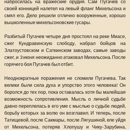
набросилась на вражеские орудия. Сам Пугачев со
своей конницей налетел на левый фланг Михельсона и
смял его. Дело решили отлично вооруженные, хорошо
вышколенные михельсоновские гусары.
Разбитый Пугачев четыре дня простоял на реке Миасе,
сжег Кундравинскую слободу, набрал бойцов на
Златоустовском и Саткинском заводах, самые заводы
сжег, и 3 июня неожиданно атаковал Михельсона. После
горячего боя Пугачев был отбит.
Неоднократные поражения не сломили Пугачева. Так
велики были сила духа и упорство этого человека! Он
боролся до тех пор, пока оставалась хотя бы малейшая
возможность сопротивления. Мысль о личной судьбе
давно переплелась в его уме с мыслью о судьбе людей,
борьбу которых за волю он возглавил. И теперь, после
Татищевой, после Сакмары, после Лягушиной, еле уйдя
от Михельсона, потеряв Хлопушу и Чику-Зарубина,