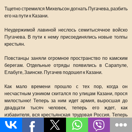
Тщетно стремился Михельсон догнать Пугачева, разбить
его на пути к Казани.
Неудержимой лавиной неслось семитысячное войско
Пугачева. В пути к нему присоединялись новые толпы
крестьян.
Повстанцы заняли огромное пространство по камским
берегам. Отдельные отряды появились в Сарапуле,
Елабуге, Заинске. Пугачев подошел к Казани.
Как мало времени прошло с тех пор, когда он
несчастным узником скитался по улицам Казани, прося
милостыню! Теперь за ним идет армия, выросшая до
двадцати тысяч человек, теперь его ждет, как
избавителя, вся крестьянская трудовая Россия. Теперь
он уже не безвестный забитый казак: перед ним
трепещет сама императрица, генералы, помещики,