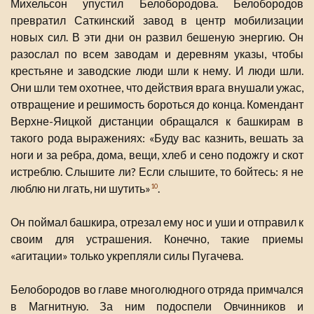
Михельсон упустил Белобородова. Белобородов
превратил Саткинский завод в центр мобилизации
новых сил. В эти дни он развил бешеную энергию. Он
разослал по всем заводам и деревням указы, чтобы
крестьяне и заводские люди шли к нему. И люди шли.
Они шли тем охотнее, что действия врага внушали ужас,
отвращение и решимость бороться до конца. Комендант
Верхне-Яицкой дистанции обращался к башкирам в
такого рода выражениях: «Буду вас казнить, вешать за
ноги и за ребра, дома, вещи, хлеб и сено подожгу и скот
истреблю. Слышите ли? Если слышите, то бойтесь: я не
люблю ни лгать, ни шутить»
.
10
Он поймал башкира, отрезал ему нос и уши и отправил к
своим для устрашения. Конечно, такие приемы
«агитации» только укрепляли силы Пугачева.
Белобородов во главе многолюдного отряда примчался
в Магнитную. За ним подоспели Овчинников и