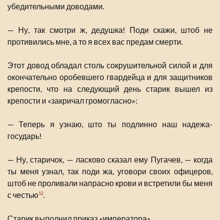
убедительными доводами.
— Ну, так смотри ж, дедушка! Поди скажи, штоб не
противились мне, а то я всех вас предам смерти.
Этот довод обладал столь сокрушительной силой и для
окончательно оробевшего гвардейца и для защитников
крепости, что на следующий день старик вышел из
крепости и «закричал громогласно»:
— Теперь я узнаю, што ты подлинно наш надежа-
государь!
— Ну, старичок, — ласково сказал ему Пугачев, — когда
ты меня узнал, так поди жа, уговори своих офицеров,
штоб не проливали напрасно крови и встретили бы меня
с честью
.
12
Старик выполнил приказ «императора».