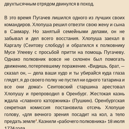
двухтысячным отрядом двинулся в поход.
В это время Пугачев лишился одного из лучших своих
командиров. Хлопуша решил отвезти свою жену и сына
в Сакмару. Но занятый семейными делами, он не
забывал и дел всего восстания. Хлопуша заехал в
Каргалу (Сеитову слободу) и обратился к полковнику
Мусе Улееву с просьбой притти на помощь Пугачеву.
Однако полковник вовсе не склонен был помогать
движению, потерпевшему поражение. «Видишь, брат, —
сказал он, — дела ваши худо и ты убирайся куда глаза
глядят, я до своего полку не пустил ни одного татарина и
все они дома!» Сеитовский старшина арестовал
Хлопушу и препроводил в Оренбург. Жестокая казнь
ждала «славного каторжника» (Пушкин). Оренбургская
секретная комиссия постановила отсечь Хлопуше
голову, «для вечного зрения посадит на кол, а тело
предать земле
. Казнили «рабочего полковника» 18 июля
4
1774 года.