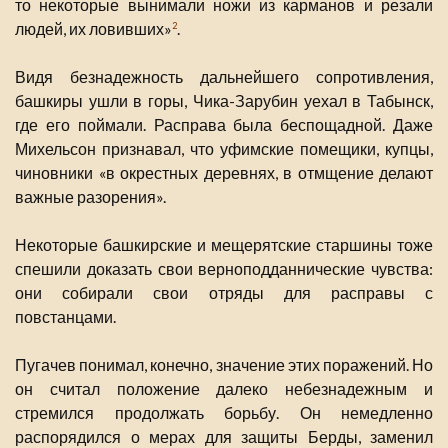
то некоторые вынимали ножи из карманов и резали
людей, их ловивших»
.
2
Видя безнадежность дальнейшего сопротивления,
башкиры ушли в горы, Чика-Зарубин уехал в Табынск,
где его поймали. Расправа была беспощадной. Даже
Михельсон признавал, что уфимские помещики, купцы,
чиновники «в окрестных деревнях, в отмщение делают
важные разорения».
Некоторые башкирские и мещерятские старшины тоже
спешили доказать свои верноподданнические чувства:
они собирали свои отряды для расправы с
повстанцами.
Пугачев понимал, конечно, значение этих поражений. Но
он считал положение далеко небезнадежным и
стремился продолжать борьбу. Он немедленно
распорядился о мерах для защиты Берды, заменил