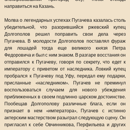
направиться на Казань.
Молва о легендарных успехах Пугачева казалась столь
убедительной, что разорившийся ржевский купец
Долгополов решил поправить свои дела через
Пугачева. В молодости Долгополов поставлял фураж
для лошадей тогда еще великого князя Петра
Федоровича и был с ним знаком. В разгаре восстания он
отправился к Пугачеву, говоря по секрету, что едет к
императору с приветом от наследника. Ловкий купец
пробрался к Пугачеву под Уфу, передал ему подарки,
присланные «наследником». Пугачев не преминул
воспользоваться случаем для нового убеждения
приближенных в своем подлинно царском достоинстве.
Пообещав Долгополову различные блага, если он
признает в нем «императора», Пугачев с истинно
актерским мастерством разыграл следующую сцену. Он
пригласил к себе Овчинникова, Перфильева и других