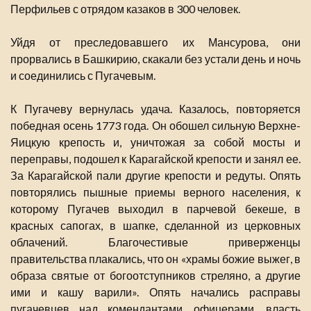
Перфильев с отрядом казаков в 300 человек.
Уйдя от преследовавшего их Мансурова, они
прорвались в Башкирию, скакали без устали день и ночь
и соединились с Пугачевым.
К Пугачеву вернулась удача. Казалось, повторяется
победная осень 1773 года. Он обошел сильную Верхне-
Яицкую крепость и, уничтожая за собой мосты и
переправы, подошел к Карагайской крепости и занял ее.
За Карагайской пали другие крепости и редуты. Опять
повторялись пышные приемы верного населения, к
которому Пугачев выходил в парчевой бекеше, в
красных сапогах, в шапке, сделанной из церковных
облачений. Благочестивые приверженцы
правительства плакались, что он «храмы божие выжег, в
образа святые от богоотступников стреляно, а другие
ими и кашу варили». Опять начались расправы
пугачевцев над комендантами, офицерами, власть