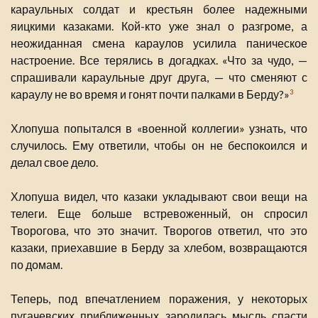
караульных солдат и крестьян более надежными
яицкими казаками. Кой-кто уже знал о разгроме, а
неожиданная смена караулов усилила паническое
настроение. Все терялись в догадках. «Что за чудо, —
спрашивали караульные друг друга, — что сменяют с
караулу не во время и гонят почти палками в Берду?»
3
Хлопуша попытался в «военной коллегии» узнать, что
случилось. Ему ответили, чтобы он не беспокоился и
делал свое дело.
Хлопуша видел, что казаки укладывают свои вещи на
телеги. Еще больше встревоженный, он спросил
Творогова, что это значит. Творогов ответил, что это
казаки, приехавшие в Берду за хлебом, возвращаются
по домам.
Теперь, под впечатлением поражения, у некоторых
пугачевских приближенных зародилась мысль спасти