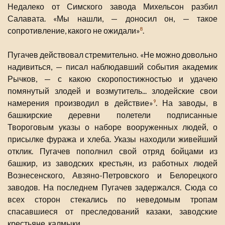
Недалеко от Симского завода Михельсон разбил
Салавата. «Мы нашли, — доносил он, — такое
сопротивление, какого не ожидали»
.
8
Пугачев действовал стремительно. «Не можно довольно
надивиться, — писал наблюдавший события академик
Рычков, — с какою скоропостижностью и удачею
помянутый злодей и возмутитель... злодейские свои
намерения производил в действие»
. На заводы, в
9
башкирские деревни полетели подписанные
Твороговым указы о наборе вооруженных людей, о
присылке фуража и хлеба. Указы находили живейший
отклик. Пугачев пополнил свой отряд бойцами из
башкир, из заводских крестьян, из работных людей
Вознесенского, Авзяно-Петровского и Белорецкого
заводов. На последнем Пугачев задержался. Сюда со
всех сторон стекались по неведомым тропам
спасавшиеся от преследований казаки, заводские
крестьяне, калмыки.