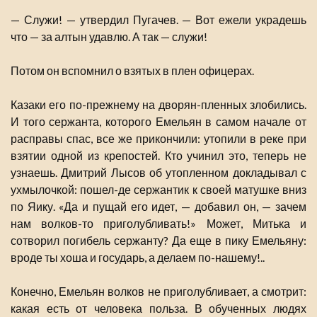
— Служи! — утвердил Пугачев. — Вот ежели украдешь
что — за алтын удавлю. А так — служи!
Потом он вспомнил о взятых в плен офицерах.
Казаки его по-прежнему на дворян-пленных злобились.
И того сержанта, которого Емельян в самом начале от
расправы спас, все же прикончили: утопили в реке при
взятии одной из крепостей. Кто учинил это, теперь не
узнаешь. Дмитрий Лысов об утопленном докладывал с
ухмылочкой: пошел-де сержантик к своей матушке вниз
по Яику. «Да и пущай его идет, — добавил он, — зачем
нам волков-то приголубливать!» Может, Митька и
сотворил погибель сержанту? Да еще в пику Емельяну:
вроде ты хоша и государь, а делаем по-нашему!..
Конечно, Емельян волков не приголубливает, а смотрит:
какая есть от человека польза. В обученных людях