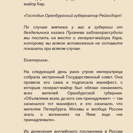
майор Кар.
«
Господин Оренбургский губернатор Рейнсдорп!
По случаю мятежа у вас в губернии от
бездельника казака Пугачева заблагорассудили
мы послать на место г. генерал-майора Кара,
которому вы всякое вспоможение не оставите
показать при всяком случае.
Екатерина
».
На следующий день рано утром императрица
собрала экстренный Государственный совет. Она
провела его сама и подписала манифест, с
которым генерал-майор был обязан ознакомить
всех жителей Оренбургской губернии.
«Объявляем всем, до кого сие принадлежит» — так
начинался тот манифест, и это означало, что
жителям Петербурга, Москвы и вообще России
знать о волнениях на Яике еще «не
принадлежало».
Из донесения английского посланника в России