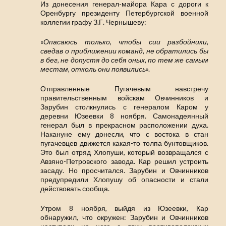
Из донесения генерал-майора Кара с дороги к
Оренбургу президенту Петербургской военной
коллегии графу З.Г. Чернышеву:
«
Опасаюсь только, чтобы сии разбойники,
сведав о приближении команд, не обратились бы
в бег, не допустя до себя оных, по тем же самым
местам, отколь они появились
».
Отправленные Пугачевым навстречу
правительственным войскам Овчинников и
Зарубин столкнулись с генералом Каром у
деревни Юзеевки 8 ноября. Самонадеянный
генерал был в прекрасном расположении духа.
Накануне ему донесли, что с востока в стан
пугачевцев движется какая-то толпа бунтовщиков.
Это был отряд Хлопуши, который возвращался с
Авзяно-Петровского завода. Кар решил устроить
засаду. Но просчитался. Зарубин и Овчинников
предупредили Хлопушу об опасности и стали
действовать сообща.
Утром 8 ноября, выйдя из Юзеевки, Кар
обнаружил, что окружен: Зарубин и Овчинников