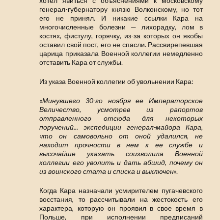
хотел явиться с объяснениями к московскому
генерал-губернатору князю Волконскому, но тот
его не принял. И никакие ссылки Кара на
многочисленные болезни — лихорадку, лом в
костях, фистулу, горячку, из-за которых он якобы
оставил свой пост, его не спасли. Рассвирепевшая
царица приказала Военной коллегии немедленно
отставить Кара от службы.
Из указа Военной коллегии об увольнении Кара:
«
Минувшего 30-го ноября ее Императорское
Величество, усмотрев из рапортов
отправленного отсюда для некоторых
поручений... экспедиции генерал-майора Кара,
что он самовольно от оной удалился, не
находит прочности в нем к ее службе и
высочайше указать соизволила Военной
коллегии его уволить и дать абшид, почему он
из воинского стата и списка и выключен
».
Когда Кара назначали усмирителем пугачевского
восстания, то рассчитывали на жестокость его
характера, которую он проявил в свое время в
Польше, при исполнении предписаний