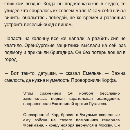
слишком поздно. Когда он поднял казаков в седло, то
увидел, что собралось их совсем мало. И сам себя начал
винить: обольстясь победой, не ко времени разрешил
устроить веселый обед с вином.
Напасть на колонну все же напали, а разбить сил не
хватило. Оренбургские защитники выслали на сей раз
подмогу и прикрыли бригадира. Он без потерь вошел в
город.
— Вот так-то, детушки, — сказал Емельян. — Важна
смелость, да нужна и умелость. Проворонили Корфа.
Этим сражением 14 ноября бесславно
закончилась первая карательная экспедиция,
направленная Екатериной против Пугачева.
Опозоренный Кар, бросив в Бугульме вверенные
ему войска на своего помощника генерала
Фреймана, к концу ноября вернулся в Москву. Он