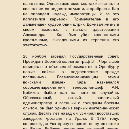
начальства. Однако жестокостью, как известно, не
восполняется недостаток ума или храбрости. Кар
не оправдал надежд императрицы. И за это
поплатился карьерой. Примечателен в его
дальнейшей судьбе один штрих. Доживая жизнь в
своем поместье, в начале царствования
Александра I Кар был убит крепостными
крестьянами, выведенными из терпения его
жестокостью...
28 ноября заседал Государственный совет.
Президент Военной коллегии граф З.Г. Чернышев
официально объявил: «Посылаются к Оренбургу
новые войска в подкрепление прежде
посланным». Главнокомандующим этими
войсками взамен Кара назначался
сорокачетырехлетний генерал-аншеф А.И.
Бибиков. Выбор пал на него не случайно.
Образованный, хитрый, энергичный
администратор и военный с солидным боевым
опытом, он был одним из верных екатерининских
служак. Десять лет назад он усмирял восставших
заводских крестьян на Урале. В 1767 году,
сопровождая Екатерину во время ее путешествия
по Волге, Бибиков удостоился «высокой чести»