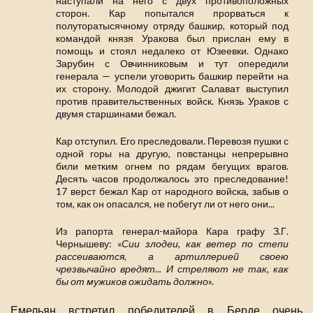
наступали на него с двух противоположных
сторон. Кар попытался прорваться к
полуторатысячному отряду башкир, который под
командой князя Уракова был прислан ему в
помощь и стоял недалеко от Юзеевки. Однако
Зарубин с Овчинниковым и тут опередили
генерала — успели уговорить башкир перейти на
их сторону. Молодой джигит Салават выступил
против правительственных войск. Князь Ураков с
двумя старшинами бежал.
Кар отступил. Его преследовали. Перевозя пушки с
одной горы на другую, повстанцы непрерывно
били метким огнем по рядам бегущих врагов.
Десять часов продолжалось это преследование!
17 верст бежал Кар от народного войска, забыв о
том, как он опасался, не побегут ли от него они...
Из рапорта генерал-майора Кара графу З.Г.
Чернышеву: «
Сии злодеи, как ветер по степи
рассеиваются, а артиллерией своею
чрезвычайно вредят... И стреляют не так, как
бы от мужиков ожидать должно
».
Емельян встретил победителей в Берде очень