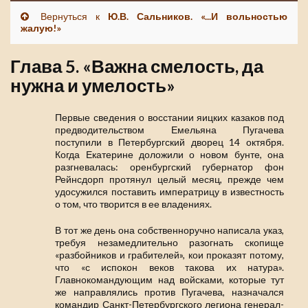
Вернуться к
Ю.В. Сальников. «...И вольностью
жалую!»
Глава 5. «Важна смелость, да
нужна и умелость»
Первые сведения о восстании яицких казаков под
предводительством Емельяна Пугачева
поступили в Петербургский дворец 14 октября.
Когда Екатерине доложили о новом бунте, она
разгневалась: оренбургский губернатор фон
Рейнсдорп протянул целый месяц, прежде чем
удосужился поставить императрицу в известность
о том, что творится в ее владениях.
В тот же день она собственноручно написала указ,
требуя незамедлительно разогнать скопище
«разбойников и грабителей», кои проказят потому,
что «с испокон веков такова их натура».
Главнокомандующим над войсками, которые тут
же направлялись против Пугачева, назначался
командир Санкт-Петербургского легиона генерал-