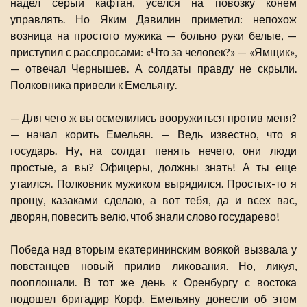
надел серый кафтан, уселся на повозку конем
управлять. Но Яким Давилин приметил: непохож
возница на простого мужика — больно руки белые, —
приступил с расспросами: «Что за человек?» — «Ямщик»,
— отвечал Чернышев. А солдаты правду не скрыли.
Полковника привели к Емельяну.
— Для чего ж вы осмелились вооружиться против меня?
— начал корить Емельян. — Ведь известно, что я
государь. Ну, на солдат пенять нечего, они люди
простые, а вы? Офицеры, должны знать! А ты еще
утаился. Полковник мужиком вырядился. Простых-то я
прощу, казаками сделаю, а вот тебя, да и всех вас,
дворян, повесить велю, чтоб знали слово государево!
Победа над вторым екатерининским воякой вызвала у
повстанцев новый прилив ликования. Но, ликуя,
пооплошали. В тот же день к Оренбургу с востока
подошел бригадир Корф. Емельяну донесли об этом