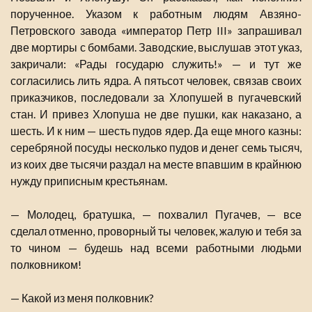
порученное. Указом к работным людям Авзяно-
Петровского завода «император Петр III» запрашивал
две мортиры с бомбами. Заводские, выслушав этот указ,
закричали: «Рады государю служить!» — и тут же
согласились лить ядра. А пятьсот человек, связав своих
приказчиков, последовали за Хлопушей в пугачевский
стан. И привез Хлопуша не две пушки, как наказано, а
шесть. И к ним — шесть пудов ядер. Да еще много казны:
серебряной посуды несколько пудов и денег семь тысяч,
из коих две тысячи раздал на месте впавшим в крайнюю
нужду приписным крестьянам.
— Молодец, братушка, — похвалил Пугачев, — все
сделал отменно, проворный ты человек, жалую и тебя за
то чином — будешь над всеми работными людьми
полковником!
— Какой из меня полковник?