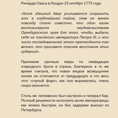
Ричарда Оакса в Лондон 23 октября 1773 года:
«
Хотя здешний двор усиливается сохранить
это в глубочайшей тайне, тем не менее
повсюду стало известно, что один казак
воспользовался неудовольствием
Оренбургского края для того, чтобы выдать
себя за покойного императора Петра III, и что
число последователей этого претендента так
велико, что произвело опасное восстание этих
губерний
».
Принимая срочные меры по ликвидации
очередного бунта в стране, Екатерина в то же
время считала, что новое яицкое возмущение
ничем не отличается от предыдущих и что весь
этот «глупый фарс», как она выражалась, очень
скоро окончится.
Столь же легковесно был настроен и генерал Кар.
Полный решимости исполнить волю императрицы
как можно быстрее, он без задержки выехал из
Петербурга.