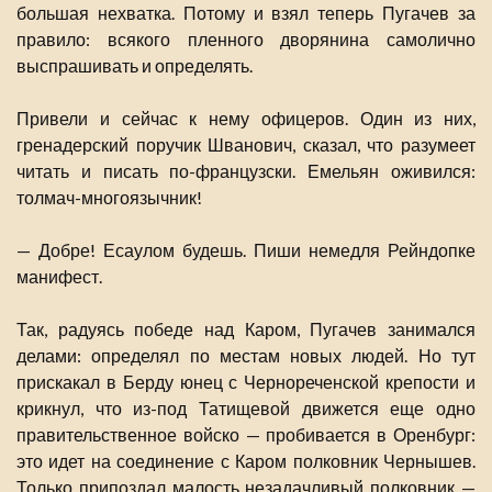
большая нехватка. Потому и взял теперь Пугачев за
правило: всякого пленного дворянина самолично
выспрашивать и определять.
Привели и сейчас к нему офицеров. Один из них,
гренадерский поручик Шванович, сказал, что разумеет
читать и писать по-французски. Емельян оживился:
толмач-многоязычник!
— Добре! Есаулом будешь. Пиши немедля Рейндопке
манифест.
Так, радуясь победе над Каром, Пугачев занимался
делами: определял по местам новых людей. Но тут
прискакал в Берду юнец с Чернореченской крепости и
крикнул, что из-под Татищевой движется еще одно
правительственное войско — пробивается в Оренбург:
это идет на соединение с Каром полковник Чернышев.
Только припоздал малость незадачливый полковник —