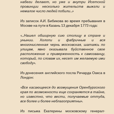
набеги делают, но уже и внутри Исетской
провинции несколько жительств выжгли и
немалое число людей побили
...»
Из записок А.И. Бибикова во время пребывания в
Москве на пути в Казань 13 декабря 1773 года:
«...
Нашел обширную сию столицу в страхе и
унынии. Холопи и фабричные и вся
многочисленная чернь московская, шатаясь по
улицам, явно оказывала буйственное свое
расположение и приверженность к самозванцу,
который, по словам их, несет им желаемую ими
свободу
».
Из донесения английского посла Ричарда Оакса в
Лондон:
«
Все касающееся до возмущения Оренбургского
края по возможности еще сохраняется в тайне,
но известно, что вести, получаемые оттуда,
все более и более неблагоприятны
».
Из письма Екатерины московскому генерал-