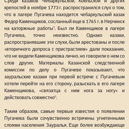
Среди казаков Чебаркульской, Коельской и других
крепостей в ноябре 1773 г. распространился слух о том,
что в лагере Пугачева находится чебаркульский казак
Федор Каменщиков, сосланный еще в 1765 г. в Нерчинск
на каторжные работы
. Был ли Каменщиков в лагере
5
Пугачева, точно неизвестно. Однако казаки,
распространявшие эти слухи, были арестованы и после
«вторичного допроса с пристрастием» дали показание,
что не видели Каменщикова лично, но говорили о нем со
слов других. Материалы Казанской следственной
комиссии по делу о Пугачеве показывают, что
зауральские казаки при первой встрече с Пугачевым
хотели перейти на его сторону, разыскать в его лагере
Каменщикова, «связатца с ним нога за ногу» и
действовать совместно
.
6
Таким образом, самые первые известия о появлении
Пугачева были сочувственно встречены угнетенными
слоями населения Зауралья. Еще более возбуждающе