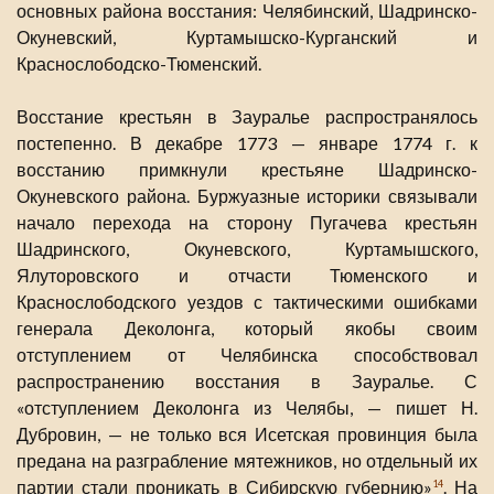
основных района восстания: Челябинский, Шадринско-
Окуневский, Куртамышско-Курганский и
Краснослободско-Тюменский.
Восстание крестьян в Зауралье распространялось
постепенно. В декабре 1773 — январе 1774 г. к
восстанию примкнули крестьяне Шадринско-
Окуневского района. Буржуазные историки связывали
начало перехода на сторону Пугачева крестьян
Шадринского, Окуневского, Куртамышского,
Ялуторовского и отчасти Тюменского и
Краснослободского уездов с тактическими ошибками
генерала Деколонга, который якобы своим
отступлением от Челябинска способствовал
распространению восстания в Зауралье. С
«отступлением Деколонга из Челябы, — пишет Н.
Дубровин, — не только вся Исетская провинция была
предана на разграбление мятежников, но отдельный их
партии стали проникать в Сибирскую губернию»
. На
14