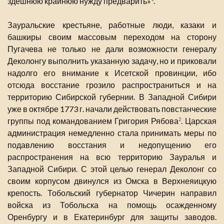
здешнюю крайнюю нужду предварить»
.
Зауральские крестьяне, работные люди, казаки и
башкиры своим массовым переходом на сторону
Пугачева не только не дали возможности генералу
Деколонгу выполнить указанную задачу, но и приковали
надолго его внимание к Исетской провинции, ибо
отсюда восстание грозило распространиться и на
территорию Сибирской губернии. В Западной Сибири
уже в октябре 1773 г. начали действовать повстанческие
группы под командованием Григория Рябова
. Царская
2
администрация немедленно стала принимать меры по
подавлению восстания и недопущению его
распространения на всю территорию Зауралья и
Западной Сибири. С этой целью генерал Деколонг со
своим корпусом двинулся из Омска в Верхнеяицкую
крепость. Тобольский губернатор Чичерин направил
войска из Тобольска на помощь осажденному
Оренбургу и в Екатеринбург для защиты заводов.