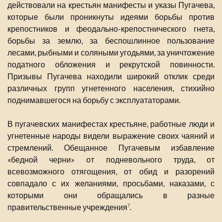
действовали на крестьян манифесты и указы Пугачева,
которые были проникнуты идеями борьбы против
крепостников и феодально-крепостнического гнета,
борьбы за землю, за беспошлинное пользование
лесами, рыбными и соляными угодьями, за уничтожение
податного обложения и рекрутской повинности.
Призывы Пугачева находили широкий отклик среди
различных групп угнетенного населения, стихийно
поднимавшегося на борьбу с эксплуататорами.
В пугачевских манифестах крестьяне, работные люди и
угнетенные народы видели выражение своих чаяний и
стремлений. Обещанное Пугачевым избавление
«бедной черни» от подневольного труда, от
всевозможного отягощения, от обид и разорений
совпадало с их желаниями, просьбами, наказами, с
которыми они обращались в разные
правительственные учреждения
.
7