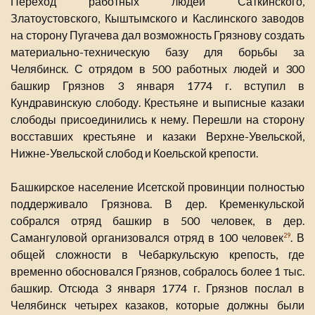
Переход работных людей Саткинского,
Златоустовского, Кыштымского и Каслинского заводов
на сторону Пугачева дал возможность Грязнову создать
материально-техническую базу для борьбы за
Челябинск. С отрядом в 500 работных людей и 300
башкир Грязнов 3 января 1774 г. вступил в
Кундравинскую слободу. Крестьяне и выписные казаки
слободы присоединились к нему. Перешли на сторону
восставших крестьяне и казаки Верхне-Увельской,
Нижне-Увельской слобод и Коельской крепости.
Башкирское население Исетской провинции полностью
поддерживало Грязнова. В дер. Кременкульской
собрался отряд башкир в 500 человек, в дер.
Самангуловой организовался отряд в 100 человек
. В
29
общей сложности в Чебаркульскую крепость, где
временно обосновался Грязнов, собралось более 1 тыс.
башкир. Отсюда 3 января 1774 г. Грязнов послал в
Челябинск четырех казаков, которые должны были