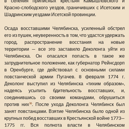
в селения приписных крестьян Камышловского и
Красно-слободского уездов, граничивших с Исетским и
Шадринским уездами Исетской провинции.
Осада восставшими Челябинска, усиленный обстрел
его из пушек, неуверенность в том, что удастся удержать
город, распространение восстания на новые
территории — все это заставило Деколонга уйти из
Челябинска. Он опасался попасть в такое же
затруднительное положение, как губернатор Рейнсдорп
в Оренбурге, где действовал с основными силами
повстанческой армии Пугачев. 8 февраля 1774 г.
Деколонг выступил из Челябинска «тихим образом»,
надеясь усыпить бдительность восставших, и,
соединившись со своими командами, обрушиться
против них
. После ухода Деколонга Челябинск был
36
занят повстанцами. Взятие Челябинска было одной из
крупных побед восставших в Крестьянской войне 1773—
1775 гг. Вся полнота власти в Челябинском