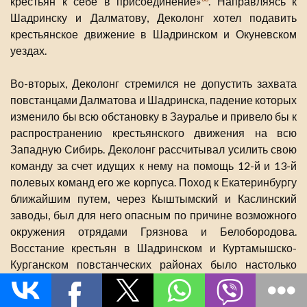
крестьян к себе в присоединение»
. Направляясь к
Шадринску и Далматову, Деколонг хотел подавить
крестьянское движение в Шадринском и Окуневском
уездах.
Во-вторых, Деколонг стремился не допустить захвата
повстанцами Далматова и Шадринска, падение которых
изменило бы всю обстановку в Зауралье и привело бы к
распространению крестьянского движения на всю
Западную Сибирь. Деколонг рассчитывал усилить свою
команду за счет идущих к нему на помощь 12-й и 13-й
полевых команд его же корпуса. Поход к Екатеринбургу
ближайшим путем, через Кыштымский и Каслинский
заводы, был для него опасным по причине возможного
окружения отрядами Грязнова и Белобородова.
Восстание крестьян в Шадринском и Куртамышско-
Курганском повстанческих районах было настолько
широким и значительным, что вынудило Деколонга
задержаться со своими командами в этих местах и