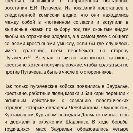
крестьян, возникшей в напряженной обстановке
восстания Е.И. Пугачева. Из показаний повстанцев в
следственной комиссии видно, что они находились
между собой в «потаенном согласии и вступили в
выписные казаки по выбору под тем скрытым видом
якобы на отражение злодеев, а в самом деле с общего
со всеми крестьянами умыслу, если бы где случилось
иметь сражение, всем перебежать на сторону
Пугачева»
. Вступая в число «выписных казаков»,
13
крестьяне хотели получить оружие, чтобы сражаться не
против Пугачева, а быть в числе его сторонников.
Как только пугачевские войска появились в Зауралье,
крестьяне, работные люди, казаки и башкиры перешли к
активным действиям, к созданию повстанческих
отрядов, которые овладели Челябинском, Окуневском,
Куртамышом, Курганом, осаждали Далматов монастырь
и держали в окружении Шадринск. В ходе борьбы
трудящихся масс Зауралья образовались четыре