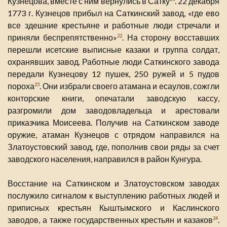
Кузнецова, вместе с ним вернулись в Сатку
. 22 декабря
1773 г. Кузнецов прибыл на Саткинский завод, «где ево
все здешние крестьяне и работные люди стречали и
приняли беспрепятственно»
. На сторону восставших
22
перешли исетские выписные казаки и группа солдат,
охранявших завод. Работные люди Саткинского завода
передали Кузнецову 12 пушек, 250 ружей и 5 пудов
пороха
. Они избрали своего атамана и есаулов, сожгли
23
конторские книги, опечатали заводскую кассу,
разгромили дом заводовладельца и арестовали
приказчика Моисеева. Получив на Саткинском заводе
оружие, атаман Кузнецов с отрядом направился на
Златоустовский завод, где, пополнив свои ряды за счет
заводского населения, направился в район Кунгура.
Восстание на Саткинском и Златоустовском заводах
послужило сигналом к выступлению работных людей и
приписных крестьян Кыштымского и Каслинского
заводов, а также государственных крестьян и казаков
.
24