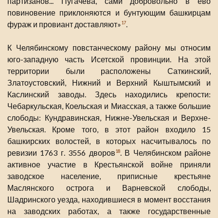
партизанов... Пугачева, сами добровольно в ево
повиновение приклоняются и бунтующим башкирцам
фураж и провиант доставляют»
.
17
К Челябинскому повстанческому району мы относим
юго-западную часть Исетской провинции. На этой
территории были расположены Саткинский,
Златоустовский, Нижний и Верхний Кыштымский и
Каслинский заводы. Здесь находились крепости:
Чебаркульская, Коельская и Миасская, а также большие
слободы: Кундравинская, Нижне-Увельская и Верхне-
Увельская. Кроме того, в этот район входило 15
башкирских волостей, в которых насчитывалось по
ревизии 1763 г. 3556 дворов
. В Челябинском районе
18
активное участие в Крестьянской войне приняли
заводское население, приписные крестьяне
Маслянского острога и Варневской слободы,
Шадринского уезда, находившиеся в момент восстания
на заводских работах, а также государственные