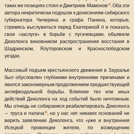
таких же позициях стоял и Дмитриев-Мамонов
. Оба эти
15
автора некритически подошли к донесениям сибирского
губернатора Чичерина и графа Панина, которые,
стремясь выслужиться перед Екатериной II и показать
свои «заслуги» в борьбе с пугачевцами, объявили
Деколонга виновником распространения восстания в
Шадринском, Ялуторовском и Краснослободском
уездах.
Массовый подъем крестьянского движения в Зауралье
был обусловлен глубокими внутренними причинами и
явился закономерным продолжением предшествующей
антифеодальной борьбы. Влияние тех или иных
действий Деколонга на ход событий было ничтожным.
Мы отнюдь не собираемся реабилитировать Деколонга
— труса и палача
, но у нас нет никаких оснований не
16
верить заявлению Деколонга, что «уже и внутренния
Исецкой провинции жители, по возмущению