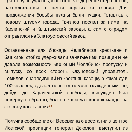
Грязнову не удалось, и он отошел к деревне Шершневой,
расположенной в шести верстах от города. Для
продолжения борьбы нужны были пушки. Готовясь к
новому штурму города, Грязнов послал за ними на
Каслинский и Кыштымский заводы, а сам с отрядом
отправился на Златоустовский завод.
Оставленные для блокады Челябинска крестьяне и
башкиры стойко удерживали занятые ими позиции и не
давали возможности «во оный Челябинск пропуску и
выпуску со всех сторон». Окуневский управитель
Томилов, снарядивший из крестьян казацкую команду в
100 человек, сделал попытку помочь осажденным, но,
дойдя до Карачельской слободы, вынужден был
повернуть обратно, боясь перехода своей команды на
сторону восставших
.
33
Получив сообщение от Веревкина о восстании в центре
Исетской провинции, генерал Деколонг выступил из