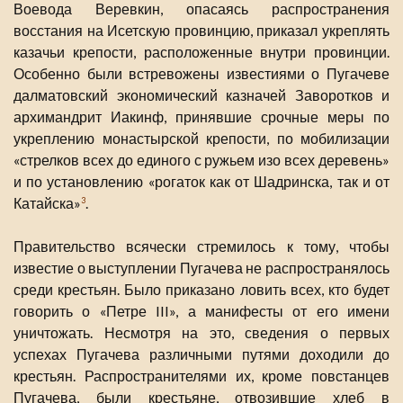
Воевода Веревкин, опасаясь распространения
восстания на Исетскую провинцию, приказал укреплять
казачьи крепости, расположенные внутри провинции.
Особенно были встревожены известиями о Пугачеве
далматовский экономический казначей Заворотков и
архимандрит Иакинф, принявшие срочные меры по
укреплению монастырской крепости, по мобилизации
«стрелков всех до единого с ружьем изо всех деревень»
и по установлению «рогаток как от Шадринска, так и от
Катайска»
.
3
Правительство всячески стремилось к тому, чтобы
известие о выступлении Пугачева не распространялось
среди крестьян. Было приказано ловить всех, кто будет
говорить о «Петре III», а манифесты от его имени
уничтожать. Несмотря на это, сведения о первых
успехах Пугачева различными путями доходили до
крестьян. Распространителями их, кроме повстанцев
Пугачева, были крестьяне, отвозившие хлеб в