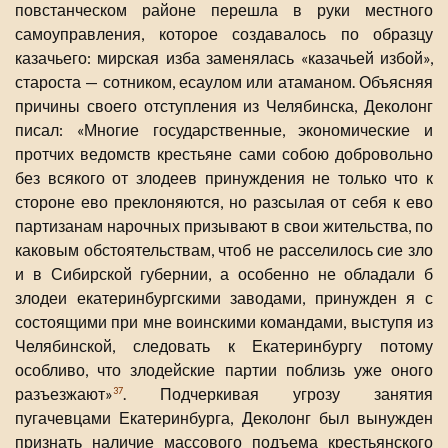
повстанческом районе перешла в руки местного
самоуправления, которое создавалось по образцу
казачьего: мирская изба заменялась «казачьей избой»,
староста — сотником, есаулом или атаманом. Объясняя
причины своего отступления из Челябинска, Деколонг
писал: «Многие государственные, экономические и
протчих ведомств крестьяне сами собою добровольно
без всякого от злодеев принуждения не только что к
стороне ево преклоняются, но разсылая от себя к ево
партизанам нарочных призывают в свои жительства, по
каковым обстоятельствам, чтоб не расселилось сие зло
и в Сибирской губернии, а особенно не обладали б
злодеи екатеринбургскими заводами, принужден я с
состоящими при мне воинскими командами, выступя из
Челябинской, следовать к Екатеринбургу потому
особливо, что злодейские партии поблизь уже оного
разъезжают»
. Подчеркивая угрозу занятия
37
пугачевцами Екатеринбурга, Деколонг был вынужден
признать наличие массового подъема крестьянского