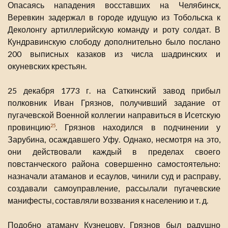
Опасаясь нападения восставших на Челябинск,
Веревкин задержал в городе идущую из Тобольска к
Деколонгу артиллерийскую команду и роту солдат. В
Кундравинскую слободу дополнительно было послано
200 выписных казаков из числа шадринских и
окуневских крестьян.
25 декабря 1773 г. на Саткинский завод прибыл
полковник Иван Грязнов, получивший задание от
пугачевской Военной коллегии направиться в Исетскую
провинцию
. Грязнов находился в подчинении у
25
Зарубина, осаждавшего Уфу. Однако, несмотря на это,
они действовали каждый в пределах своего
повстанческого района совершенно самостоятельно:
назначали атаманов и есаулов, чинили суд и расправу,
создавали самоуправление, рассылали пугачевские
манифесты, составляли воззвания к населению и т. д.
Подобно атаману Кузнецову, Грязнов был радушно