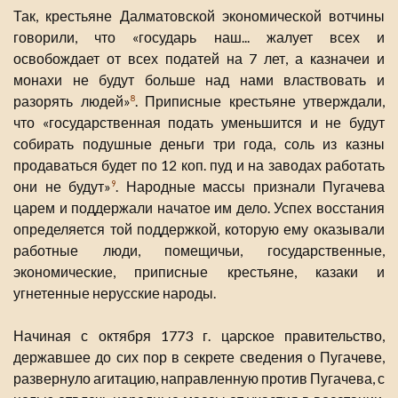
Так, крестьяне Далматовской экономической вотчины
говорили, что «государь наш... жалует всех и
освобождает от всех податей на 7 лет, а казначеи и
монахи не будут больше над нами властвовать и
разорять людей»
. Приписные крестьяне утверждали,
8
что «государственная подать уменьшится и не будут
собирать подушные деньги три года, соль из казны
продаваться будет по 12 коп. пуд и на заводах работать
они не будут»
. Народные массы признали Пугачева
9
царем и поддержали начатое им дело. Успех восстания
определяется той поддержкой, которую ему оказывали
работные люди, помещичьи, государственные,
экономические, приписные крестьяне, казаки и
угнетенные нерусские народы.
Начиная с октября 1773 г. царское правительство,
державшее до сих пор в секрете сведения о Пугачеве,
развернуло агитацию, направленную против Пугачева, с