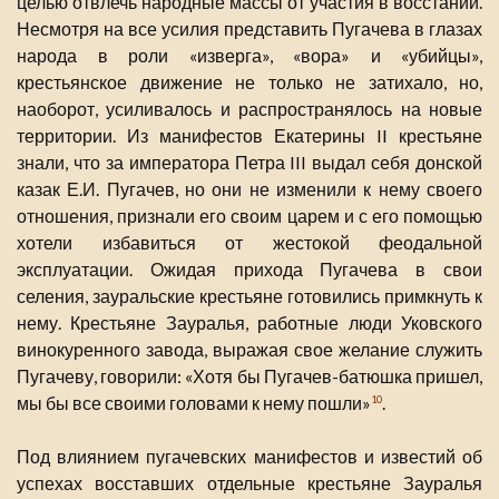
целью отвлечь народные массы от участия в восстании.
Несмотря на все усилия представить Пугачева в глазах
народа в роли «изверга», «вора» и «убийцы»,
крестьянское движение не только не затихало, но,
наоборот, усиливалось и распространялось на новые
территории. Из манифестов Екатерины II крестьяне
знали, что за императора Петра III выдал себя донской
казак Е.И. Пугачев, но они не изменили к нему своего
отношения, признали его своим царем и с его помощью
хотели избавиться от жестокой феодальной
эксплуатации. Ожидая прихода Пугачева в свои
селения, зауральские крестьяне готовились примкнуть к
нему. Крестьяне Зауралья, работные люди Уковского
винокуренного завода, выражая свое желание служить
Пугачеву, говорили: «Хотя бы Пугачев-батюшка пришел,
мы бы все своими головами к нему пошли»
.
10
Под влиянием пугачевских манифестов и известий об
успехах восставших отдельные крестьяне Зауралья