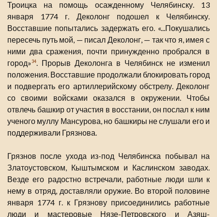
Троицка на помощь осажденному Челябинску. 13
января 1774 г. Деколонг подошел к Челябинску.
Восставшие попытались задержать его. «...Покушались
пересечь путь мой, — писал Деколонг, — так что я, имея с
ними два сражения, почти принужденно пробрался в
город»
. Прорыв Деколонга в Челябинск не изменил
34
положения. Восставшие продолжали блокировать город
и подвергать его артиллерийскому обстрелу. Деколонг
со своими войсками оказался в окружении. Чтобы
отвлечь башкир от участия в восстании, он послал к ним
ученого муллу Мансурова, но башкиры не слушали его и
поддерживали Грязнова.
Грязнов после ухода из-под Челябинска побывал на
Златоустовском, Кыштымском и Каслинском заводах.
Везде его радостно встречали, работные люди шли к
нему в отряд, доставляли оружие. Во второй половине
января 1774 г. к Грязнову присоединились работные
люди и мастеровые Нязе-Петровского и Азяш-