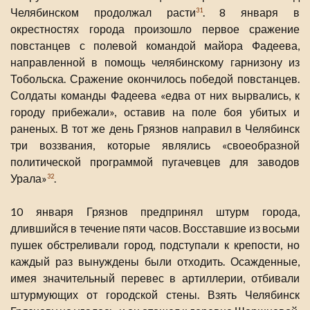
Челябинском продолжал расти
. 8 января в
31
окрестностях города произошло первое сражение
повстанцев с полевой командой майора Фадеева,
направленной в помощь челябинскому гарнизону из
Тобольска. Сражение окончилось победой повстанцев.
Солдаты команды Фадеева «едва от них вырвались, к
городу прибежали», оставив на поле боя убитых и
раненых. В тот же день Грязнов направил в Челябинск
три воззвания, которые являлись «своеобразной
политической программой пугачевцев для заводов
Урала»
.
32
10 января Грязнов предпринял штурм города,
длившийся в течение пяти часов. Восставшие из восьми
пушек обстреливали город, подступали к крепости, но
каждый раз вынуждены были отходить. Осажденные,
имея значительный перевес в артиллерии, отбивали
штурмующих от городской стены. Взять Челябинск