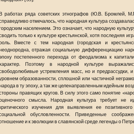
В работах ряда советских этнографов (Ю.В. Бромлей, М.Г.
справедливо отмечалось, что народная культура создавалас
городским населением. Это означает, что народную культуру
сводить только к культуре крестьянской, хотя последняя иг
роль. Вместе с тем народная (городская и крестьянс
неоднородна, отражая социальную дифференциацию нар
эпоху постепенного перехода от феодализма к капитал
характер. Поэтому в народной культуре выражалис
свободолюбивые устремления масс, но и предрассудки, и
уровнем образованности, сплошной или частичной неграм
народа в ту эпоху, а так же целенаправленным идейным во
стороны правящих кругов. В силу этого само понятие «нар
оценочного смысла. Народная культура требует не и
критического изучения для выявления ее позитивног
социальной обусловленности. Приведенные соображ
отношение и к эволюции в славянской среде легенды о Петре 