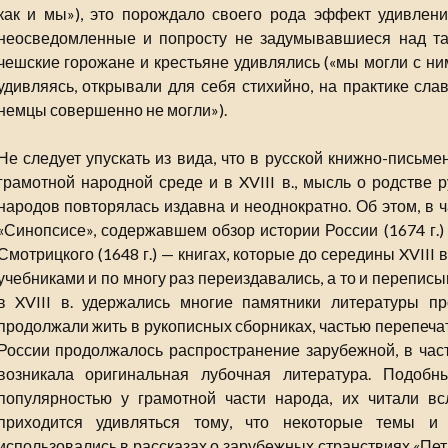
как и мы»), это порождало своего рода эффект удивления,
неосведомленные и попросту не задумывавшиеся над т
чешские горожане и крестьяне удивлялись («мы могли с ним
удивляясь, открывали для себя стихийно, на практике слав
немцы совершенно не могли»).
Не следует упускать из вида, что в русской книжно-письм
грамотной народной среде и в XVIII в., мысль о родстве 
народов повторялась издавна и неоднократно. Об этом, в ч
«Синопсисе», содержавшем обзор истории России (1674 г.)
Смотрицкого (1648 г.) — книгах, которые до середины XVIII
учебниками и по многу раз переиздавались, а то и переписы
в XVIII в. удержались многие памятники литературы п
продолжали жить в рукописных сборниках, частью перепечат
России продолжалось распространение зарубежной, в част
возникала оригинальная лубочная литература. Подобн
популярностью у грамотной части народа, их читали вс
приходится удивляться тому, что некоторые темы и 
использовались в рассказах о зарубежных странствиях «Петр