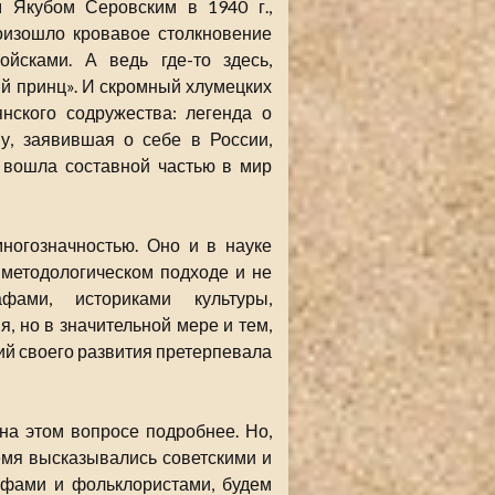
м Якубом Серовским в 1940 г.,
роизошло кровавое столкновение
йсками. А ведь где-то здесь,
ий принц». И скромный хлумецких
ского содружества: легенда о
му, заявившая о себе в России,
 вошла составной частью в мир
ногозначностью. Оно и в науке
 методологическом подходе и не
фами, историками культуры,
, но в значительной мере и тем,
тий своего развития претерпевала
на этом вопросе подробнее. Но,
емя высказывались советскими и
афами и фольклористами, будем