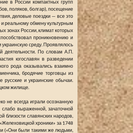
ание в России компактных групп
ов, поляков, болгар), посещение
твия, деловые поездки — все это
о и реальному обмену культурным
ых зонах России, климат которых
способствовал проникновению и
и украинскую среду. Проявлялось
й деятельности. По словам А.П.
частия югославян в разведении
акого рода оказывались взаимно
иенчика, бродячие торговцы из
е русские и украинские обычаи.
ацком жилище.
ко не всегда играли осознанную
в слабо выраженной, зачаточной
ой близости славянских народов,
 «Желеховицкой хроники» за 1748
ми («Они были такими же людьми,