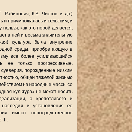
 Рабинович, К.В. Чистов и др.)
ь и приумножалась и сельским, и
 нельзя, как это порой делается,
рает в ней и весьма значительную
кая) культура была внутренне
одной среды, приобретающую в
изму все более усиливающийся
ь не только прогрессивные,
 суеверия, порожденные низким
отностью, общей тяжелой жизнью
здействием на народные массы со
одная культура» не может носить
деализации, а кропотливого и
о наследия и установления ее
ения имеют непосредственное
III.