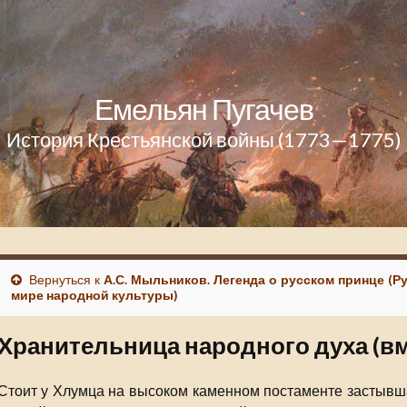
Емельян Пугачев
История Крестьянской войны (1773—1775)
Вернуться к
А.С. Мыльников. Легенда о русском принце (Ру
мире народной культуры)
Хранительница народного духа (в
Стоит у Хлумца на высоком каменном постаменте застывша