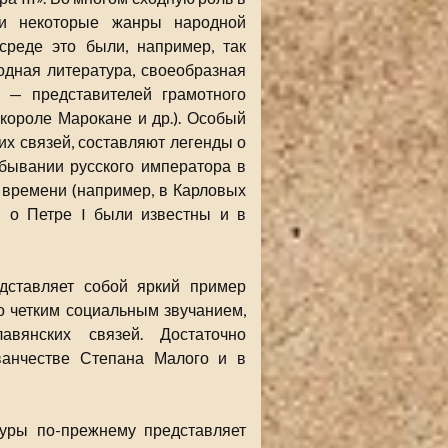
ли некоторые жанры народной
среде это были, например, так
дная литература, своеобразная
» — представителей грамотного
 короле Марокане и др.). Особый
их связей, составляют легенды о
бывании русского императора в
 времени (например, в Карловых
ы о Петре I были известны и в
дставляет собой яркий пример
о четким социальным звучанием,
вянских связей. Достаточно
ванчестве Степана Малого и в
туры по-прежнему представляет