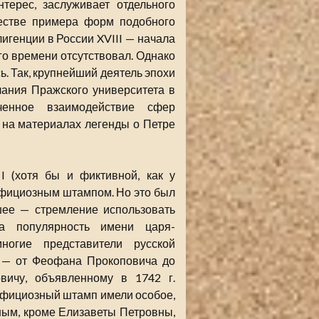
терес, заслуживает отдельного
честве примера форм подобного
генции в России XVIII — начала
го времени отсутствовал. Однако
ь. Так, крупнейший деятель эпохи
ания Пражского университета в
еченное взаимодействие сфер
 на материалах легенды о Петре
I (хотя бы и фиктивной, как у
официозным штампом. Но это был
шее — стремление использовать
а популярность имени царя-
ногие представители русской
. — от Феофана Прокоповича до
вичу, объявленному в 1742 г.
 официозный штамп имели особое,
ным, кроме Елизаветы Петровны,