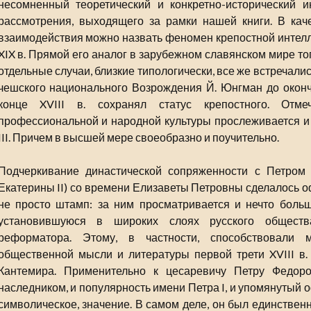
несомненный теоретический и конкретно-исторический ин
рассмотрения, выходящего за рамки нашей книги. В ка
взаимодействия можно назвать феномен крепостной интелли
XIX в. Прямой его аналог в зарубежном славянском мире то
отдельные случаи, близкие типологически, все же встречалис
чешского национального Возрождения Й. Юнгман до оконч
конце XVIII в. сохранял статус крепостного. Отм
профессиональной и народной культуры прослеживается и
III. Причем в высшей мере своеобразно и поучительно.
Подчеркивание династической сопряженности с Петром 
Екатерины II) со времени Елизаветы Петровны сделалось 
не просто штамп: за ним просматривается и нечто боль
установившуюся в широких слоях русского обществ
реформатора. Этому, в частности, способствовали м
общественной мысли и литературы первой трети XVIII в
Кантемира. Применительно к цесаревичу Петру Федоро
наследником, и популярность имени Петра I, и упомянутый
символическое, значение. В самом деле, он был единствен