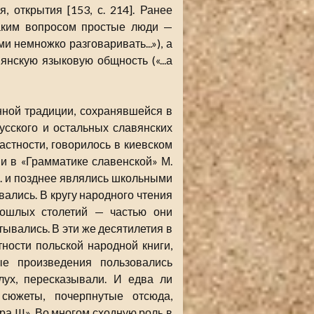
 открытия [153, с. 214]. Ранее
аким вопросом простые люди —
и немножко разговаривать...»), а
янскую языковую общность («...а
енной традиции, сохранявшейся в
русского и остальных славянских
астности, говорилось в киевском
 и в «Грамматике славенской» М.
 в. и позднее являлись школьными
вались. В кругу народного чтения
рошлых столетий — частью они
ывались. В эти же десятилетия в
ности польской народной книги,
ые произведения пользовались
лух, пересказывали. И едва ли
сюжеты, почерпнутые отсюда,
а III». Во многом сходную роль в