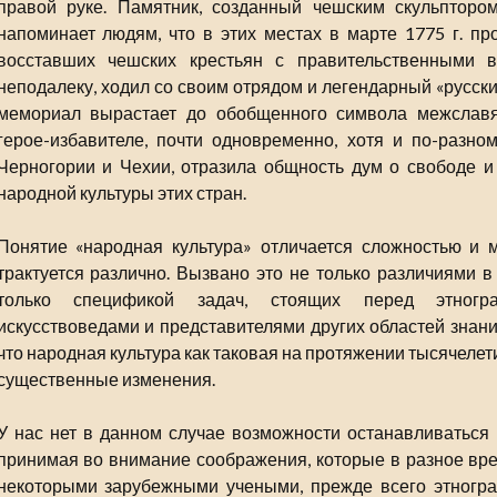
правой руке. Памятник, созданный чешским скульпторо
напоминает людям, что в этих местах в марте 1775 г. п
восставших чешских крестьян с правительственными во
неподалеку, ходил со своим отрядом и легендарный «русск
мемориал вырастает до обобщенного символа межславян
герое-избавителе, почти одновременно, хотя и по-разно
Черногории и Чехии, отразила общность дум о свободе и
народной культуры этих стран.
Понятие «народная культура» отличается сложностью и м
трактуется различно. Вызвано это не только различиями в
только спецификой задач, стоящих перед этногра
искусствоведами и представителями других областей знания
что народная культура как таковая на протяжении тысячеле
существенные изменения.
У нас нет в данном случае возможности останавливаться 
принимая во внимание соображения, которые в разное вр
некоторыми зарубежными учеными, прежде всего этногр