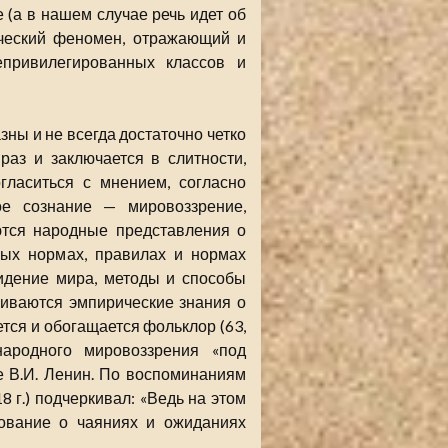
 (а в нашем случае речь идет об
ический феномен, отражающий и
привилегированных классов и
ы и не всегда достаточно четко
раз и заключается в слитности,
гласиться с мнением, согласно
ое сознание — мировоззрение,
ются народные представления о
ных нормах, правилах и нормах
идение мира, методы и способы
ливаются эмпирические знания о
тся и обогащается фольклор (63,
народного мировоззрения «под
 В.И. Ленин. По воспоминаниям
8 г.) подчеркивал: «Ведь на этом
ование о чаяниях и ожиданиях