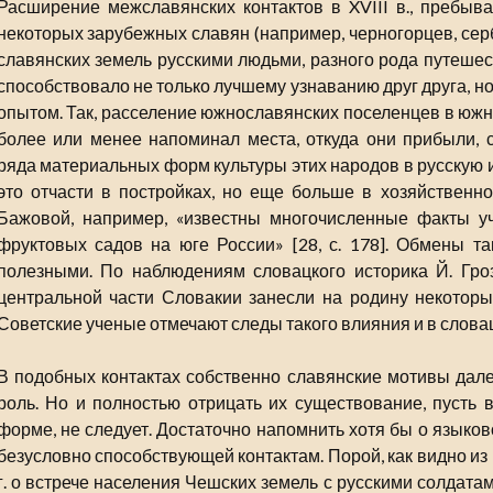
Расширение межславянских контактов в XVIII в., пребыв
некоторых зарубежных славян (например, черногорцев, серб
славянских земель русскими людьми, разного рода путешес
способствовало не только лучшему узнаванию друг друга, н
опытом. Так, расселение южнославянских поселенцев в южн
более или менее напоминал места, откуда они прибыли, 
ряда материальных форм культуры этих народов в русскую 
это отчасти в постройках, но еще больше в хозяйственно
Бажовой, например, «известны многочисленные факты у
фруктовых садов на юге России» [28, с. 178]. Обмены т
полезными. По наблюдениям словацкого историка Й. Гроз
центральной части Словакии занесли на родину некоторы
Советские ученые отмечают следы такого влияния и в слов
В подобных контактах собственно славянские мотивы дале
роль. Но и полностью отрицать их существование, пусть 
форме, не следует. Достаточно напомнить хотя бы о языков
безусловно способствующей контактам. Порой, как видно из
г. о встрече населения Чешских земель с русскими солдата