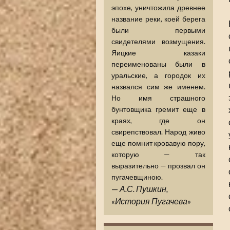
эпохе, уничтожила древнее
название реки, коей берега
были первыми
свидетелями возмущения.
Яицкие казаки
переименованы были в
уральские, а городок их
назвался сим же именем.
Но имя страшного
бунтовщика гремит еще в
краях, где он
свирепствовал. Народ живо
еще помнит кровавую пору,
которую — так
выразительно — прозвал он
пугачевщиною.
—
А.С. Пушкин,
«История Пугачева»