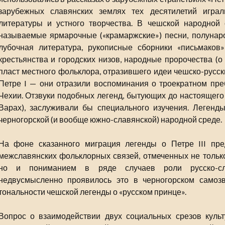
зарубежных славянских землях тех десятилетий игра
литературы и устного творчества. В чешской народной 
называемые ярмарочные («крамаржские») песни, полунаро
лубочная литература, рукописные сборники «письмаков
крестьянства и городских низов, народные пророчества (о
пласт местного фольклора, отразившего идеи чешско-русск
Петре I — они отразили воспоминания о троекратном пре
Чехии. Отзвуки подобных легенд, бытующих до настоящего
Варах), заслуживали бы специального изучения. Легенд
черногорской (и вообще южно-славянской) народной среде.
На фоне сказанного миграция легенды о Петре III пре
межславянских фольклорных связей, отмеченных не тольк
но и пониманием в ряде случаев роли русско-сла
недвусмысленно проявилось это в черногорском самоз
тональности чешской легенды о «русском принце».
Вопрос о взаимодействии двух социальных срезов куль