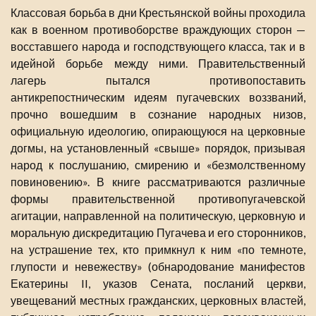
Классовая борьба в дни Крестьянской войны проходила
как в военном противоборстве враждующих сторон —
восставшего народа и господствующего класса, так и в
идейной борьбе между ними. Правительственный
лагерь пытался противопоставить
антикрепостническим идеям пугачевских воззваний,
прочно вошедшим в сознание народных низов,
официальную идеологию, опирающуюся на церковные
догмы, на установленный «свыше» порядок, призывая
народ к послушанию, смирению и «безмолственному
повиновению». В книге рассматриваются различные
формы правительственной противопугачевской
агитации, направленной на политическую, церковную и
моральную дискредитацию Пугачева и его сторонников,
на устрашение тех, кто примкнул к ним «по темноте,
глупости и невежеству» (обнародование манифестов
Екатерины II, указов Сената, посланий церкви,
увещеваний местных гражданских, церковных властей,