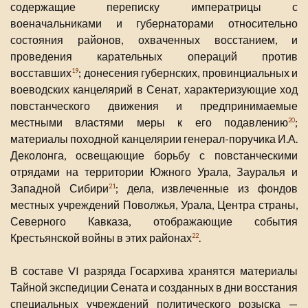
содержащие переписку императрицы с
военачальниками и губернаторами относительно
состояния районов, охваченных восстанием, и
проведения карательных операций против
восставших
; донесения губернских, провинциальных и
19
воеводских канцелярий в Сенат, характеризующие ход
повстанческого движения и предпринимаемые
местными властями меры к его подавлению
;
20
материалы походной канцелярии генерал-поручика И.А.
Деколонга, освещающие борьбу с повстанческими
отрядами на территории Южного Урала, Зауралья и
Западной Сибири
; дела, извлеченные из фондов
21
местных учреждений Поволжья, Урала, Центра страны,
Северного Кавказа, отображающие события
Крестьянской войны в этих районах
.
22
В составе VI разряда Госархива хранятся материалы
Тайной экспедиции Сената и созданных в дни восстания
специальных учреждений политического розыска —