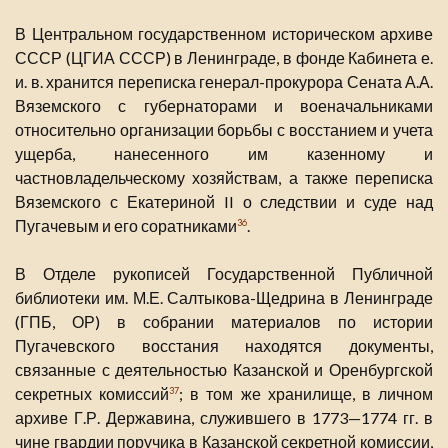
В Центральном государственном историческом архиве
СССР (ЦГИА СССР) в Ленинграде, в фонде Кабинета е.
и. в. хранится переписка генерал-прокурора Сената А.А.
Вяземского с губернаторами и военачальниками
относительно организации борьбы с восстанием и учета
ущерба, нанесенного им казенному и
частновладельческому хозяйствам, а также переписка
Вяземского с Екатериной II о следствии и суде над
Пугачевым и его соратниками
.
36
В Отделе рукописей Государственной Публичной
библиотеки им. М.Е. Салтыкова-Щедрина в Ленинграде
(ГПБ, ОР) в собрании материалов по истории
Пугачевского восстания находятся документы,
связанные с деятельностью Казанской и Оренбургской
секретных комиссий
; в том же хранилище, в личном
37
архиве Г.Р. Державина, служившего в 1773—1774 гг. в
чине гвардии поручика в Казанской секретной комиссии,