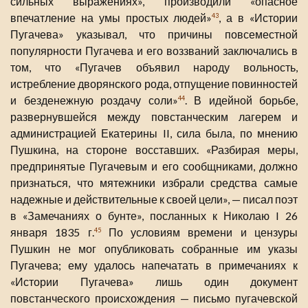
сильных выражениях», производили «опасное
впечатление на умы простых людей»
, а в «Истории
43
Пугачева» указывал, что причины повсеместной
популярности Пугачева и его воззваний заключались в
том, что «Пугачев объявил народу вольность,
истребление дворянского рода, отпущение повинностей
и безденежную роздачу соли»
. В идейной борьбе,
44
развернувшейся между повстанческим лагерем и
администрацией Екатерины II, сила была, по мнению
Пушкина, на стороне восставших. «Разбирая меры,
предпринятые Пугачевым и его сообщниками, должно
признаться, что мятежники избрали средства самые
надежные и действительные к своей цели», — писал поэт
в «Замечаниях о бунте», посланных к Николаю I 26
января 1835 г.
По условиям времени и цензуры
45
Пушкин не мог опубликовать собранные им указы
Пугачева; ему удалось напечатать в примечаниях к
«Истории Пугачева» лишь один документ
повстанческого происхождения — письмо пугачевской