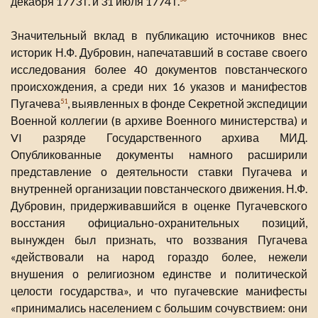
декабря 1773 г. и 31 июля 1774 г.
Значительный вклад в публикацию источников внес
историк Н.Ф. Дубровин, напечатавший в составе своего
исследования более 40 документов повстанческого
происхождения, а среди них 16 указов и манифестов
Пугачева
, выявленных в фонде Секретной экспедиции
51
Военной коллегии (в архиве Военного министерства) и
VI разряде Государственного архива МИД.
Опубликованные документы намного расширили
представление о деятельности ставки Пугачева и
внутренней организации повстанческого движения. Н.Ф.
Дубровин, придерживавшийся в оценке Пугачевского
восстания официально-охранительных позиций,
вынужден был признать, что воззвания Пугачева
«действовали на народ гораздо более, нежели
внушения о религиозном единстве и политической
целости государства», и что пугачевские манифесты
«принимались населением с большим сочувствием: они