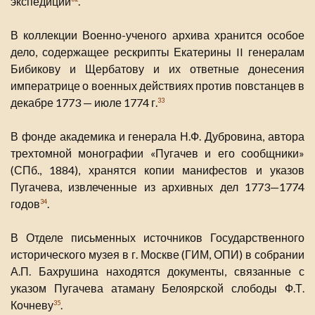
экспедиции
.
В коллекции Военно-ученого архива хранится особое
дело, содержащее рескрипты Екатерины II генералам
Бибикову и Щербатову и их ответные донесения
императрице о военных действиях против повстанцев в
декабре 1773 — июле 1774 г.
33
В фонде академика и генерала Н.Ф. Дубровина, автора
трехтомной монографии «Пугачев и его сообщники»
(СПб., 1884), хранятся копии манифестов и указов
Пугачева, извлеченные из архивных дел 1773—1774
годов
.
34
В Отделе письменных источников Государственного
исторического музея в г. Москве (ГИМ, ОПИ) в собрании
А.П. Бахрушина находятся документы, связанные с
указом Пугачева атаману Белоярской слободы Ф.Т.
Кочневу
.
35