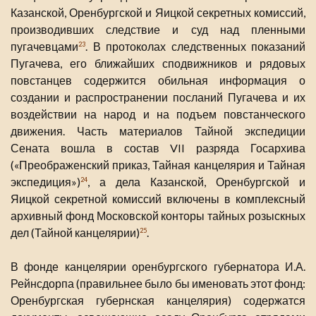
Казанской, Оренбургской и Яицкой секретных комиссий,
производивших следствие и суд над пленными
пугачевцами
. В протоколах следственных показаний
23
Пугачева, его ближайших сподвижников и рядовых
повстанцев содержится обильная информация о
создании и распространении посланий Пугачева и их
воздействии на народ и на подъем повстанческого
движения. Часть материалов Тайной экспедиции
Сената вошла в состав VII разряда Госархива
(«Преображенский приказ, Тайная канцелярия и Тайная
экспедиция»)
, а дела Казанской, Оренбургской и
24
Яицкой секретной комиссий включены в комплексный
архивный фонд Московской конторы тайных розыскных
дел (Тайной канцелярии)
.
25
В фонде канцелярии оренбургского губернатора И.А.
Рейнсдорпа (правильнее было бы именовать этот фонд:
Оренбургская губернская канцелярия) содержатся