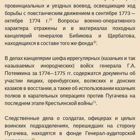
провинциальных и уездных воевод, освещающие ход
борьбы с повстанческим движением в сентябре 1773 —
октябре 1774 г.
Вопросы военно-оперативного
29
характера отражены и в материалах походных
канцелярий генералов Бибикова и Щербатова,
находящихся в составе того же фонда
.
30
В делах канцелярии шефа иррегулярных (казачьих и так
называемых инородческих) войск генерала Г.А.
Потемкина за 1774—1775 гг. содержатся документы об
участии яицких, оренбургских, волжских и донских
казаков в восстании, а также об использовании казачьих
полков в карательных операциях против Пугачева на
последнем этапе Крестьянской войны
.
31
Следственные дела о солдатах, офицерах и целых
воинских подразделениях, перешедших на сторону
Пугачева, находятся в фонде Генерал-аудиторской
32