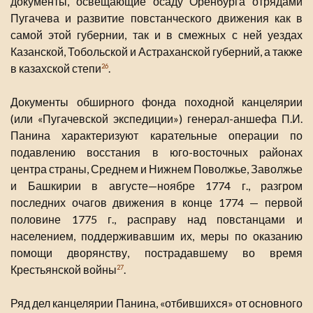
документы, освещающие осаду Оренбурга отрядами
Пугачева и развитие повстанческого движения как в
самой этой губернии, так и в смежных с ней уездах
Казанской, Тобольской и Астраханской губерний, а также
в казахской степи
.
26
Документы обширного фонда походной канцелярии
(или «Пугачевской экспедиции») генерал-аншефа П.И.
Панина характеризуют карательные операции по
подавлению восстания в юго-восточных районах
центра страны, Среднем и Нижнем Поволжье, Заволжье
и Башкирии в августе—ноябре 1774 г., разгром
последних очагов движения в конце 1774 — первой
половине 1775 г., расправу над повстанцами и
населением, поддерживавшим их, меры по оказанию
помощи дворянству, пострадавшему во время
Крестьянской войны
.
27
Ряд дел канцелярии Панина, «отбившихся» от основного