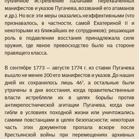
публичное истребление палачами перехваченных
манифестов и указов Пугачева, воззваний его атаманов
и др.). Но все эти меры оказались неэффективными (что
признавалось, в частности, самой Екатериной II и
некоторыми из ближайших ее сотрудников); решающая
роль в подавлении восстания принадлежала силе
оружия, где явное превосходство было на стороне
правящего класса.
В сентябре 1773 — августе 1774 г. из ставки Пугачева
вышло не менее 200 его манифестов и указов. До наших
дней их сохранилось лишь 46
, а остальные были
6
утрачены в дни восстания, когда правительственные
власти истребляли их в целях борьбы против
антикрепостнической агитации Пугачева, когда они
гибли в условиях походной жизни или уничтожались
самими повстанцами в целях безопасности; некоторая
часть этих документов пропала вскоре после
Крестьянской войны при перемещениях архивных