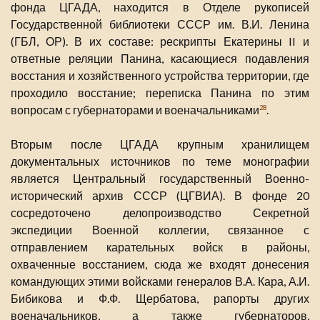
фонда ЦГАДА, находится в Отделе рукописей
Государственной библиотеки СССР им. В.И. Ленина
(ГБЛ, ОР). В их составе: рескрипты Екатерины II и
ответные реляции Панина, касающиеся подавления
восстания и хозяйственного устройства территории, где
проходило восстание; переписка Панина по этим
вопросам с губернаторами и военачальниками
.
28
Вторым после ЦГАДА крупным хранилищем
документальных источников по теме монографии
является Центральный государственный Военно-
исторический архив СССР (ЦГВИА). В фонде 20
сосредоточено делопроизводство Секретной
экспедиции Военной коллегии, связанное с
отправлением карательных войск в районы,
охваченные восстанием, сюда же входят донесения
командующих этими войсками генералов В.А. Кара, А.И.
Бибикова и Ф.Ф. Щербатова, рапорты других
военачальников, а также губернаторов,