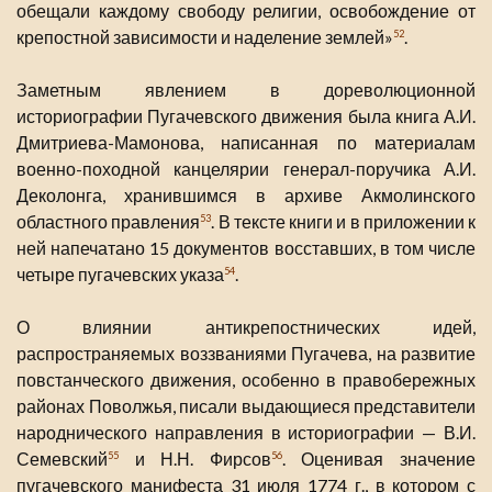
обещали каждому свободу религии, освобождение от
крепостной зависимости и наделение землей»
.
52
Заметным явлением в дореволюционной
историографии Пугачевского движения была книга А.И.
Дмитриева-Мамонова, написанная по материалам
военно-походной канцелярии генерал-поручика А.И.
Деколонга, хранившимся в архиве Акмолинского
областного правления
. В тексте книги и в приложении к
53
ней напечатано 15 документов восставших, в том числе
четыре пугачевских указа
.
54
О влиянии антикрепостнических идей,
распространяемых воззваниями Пугачева, на развитие
повстанческого движения, особенно в правобережных
районах Поволжья, писали выдающиеся представители
народнического направления в историографии — В.И.
Семевский
и Н.Н. Фирсов
. Оценивая значение
55
56
пугачевского манифеста 31 июля 1774 г., в котором с