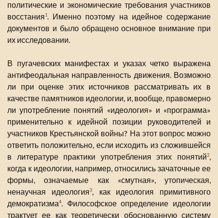
политические и экономические требования участников
восстания
. Именно поэтому на идейное содержание
1
документов и было обращено основное внимание при
их исследовании.
В пугачевских манифестах и указах четко выражена
антифеодальная направленность движения. Возможно
ли при оценке этих источников рассматривать их в
качестве памятников идеологии, и, вообще, правомерно
ли употребление понятий «идеология» и «программа»
применительно к идейной позиции руководителей и
участников Крестьянской войны? На этот вопрос можно
ответить положительно, если исходить из сложившейся
в литературе практики употребления этих понятий
,
2
когда к идеологии, например, относились зачаточные ее
формы, означаемые как «смутная», утопическая,
ненаучная идеология
, как идеология примитивного
3
демократизма
. Философское определение идеологии
4
трактует ее как теоретически обоснованную систему