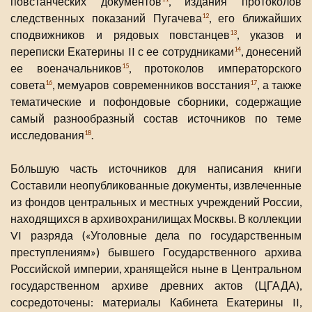
повстанческих документов
, издания протоколов
следственных показаний Пугачева
, его ближайших
12
сподвижников и рядовых повстанцев
, указов и
13
переписки Екатерины II с ее сотрудниками
, донесений
14
ее военачальников
, протоколов императорского
15
совета
, мемуаров современников восстания
, а также
16
17
тематические и пофондовые сборники, содержащие
самый разнообразный состав источников по теме
исследования
.
18
Бо́льшую часть источников для написания книги
Составили неопубликованные документы, извлеченные
из фондов центральных и местных учреждений России,
находящихся в архивохранилищах Москвы. В коллекции
VI разряда («Уголовные дела по государственным
преступлениям») бывшего Государственного архива
Российской империи, хранящейся ныне в Центральном
государственном архиве древних актов (ЦГАДА),
сосредоточены: материалы Кабинета Екатерины II,