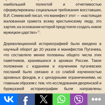
наибольшей полнотой и отчетливостью
сформулированы социальные требования восставших,
В.И. Семевский писал, что манифест этот — «настоящая
жалованная грамота всему крестьянскому люду, это
хартия, на основании которой предстояло создать новое
мужицкое царство»
.
57
Дореволюционной историографией было введено в
научный оборот до 20 указов и манифестов Пугачева,
что составляло менее половины общего числа этих
памятников, хранившихся в архивах России. Такое
положение с изданием и изучением пугачевских
посланий было связано и со слабой изученностью
архивных фондов, и с цензурными ограничениями, но
главным образом с тем, что исследования дворянской и
буржуазной историографии были направлены
преимущественно на изучение карательной политики
правительства, местных властей и церкви, а также на