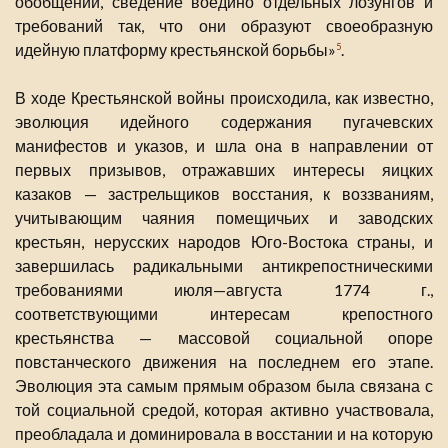
обобщений, сведение воедино отдельных лозунгов и
требований так, что они образуют своеобразную
идейную платформу крестьянской борьбы»
.
5
В ходе Крестьянской войны происходила, как известно,
эволюция идейного содержания пугачевских
манифестов и указов, и шла она в направлении от
первых призывов, отражавших интересы яицких
казаков — застрельщиков восстания, к воззваниям,
учитывающим чаяния помещичьих и заводских
крестьян, нерусских народов Юго-Востока страны, и
завершилась радикальными антикрепостническими
требованиями июля—августа 1774 г.,
соответствующими интересам крепостного
крестьянства — массовой социальной опоре
повстанческого движения на последнем его этапе.
Эволюция эта самым прямым образом была связана с
той социальной средой, которая активно участвовала,
преобладала и доминировала в восстании и на которую