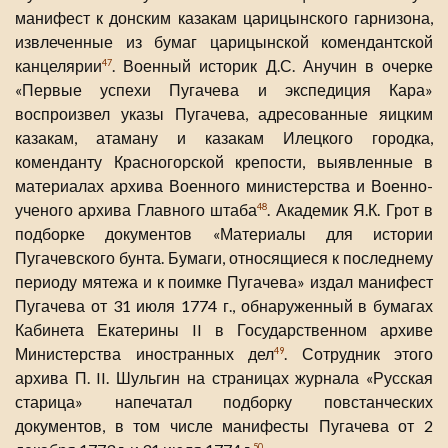
манифест к донским казакам царицынского гарнизона,
извлеченные из бумаг царицынской комендантской
канцелярии
. Военный историк Д.С. Анучин в очерке
47
«Первые успехи Пугачева и экспедиция Кара»
воспроизвел указы Пугачева, адресованные яицким
казакам, атаману и казакам Илецкого городка,
коменданту Красногорской крепости, выявленные в
материалах архива Военного министерства и Военно-
ученого архива Главного штаба
. Академик Я.К. Грот в
48
подборке документов «Материалы для истории
Пугачевского бунта. Бумаги, относящиеся к последнему
периоду мятежа и к поимке Пугачева» издал манифест
Пугачева от 31 июля 1774 г., обнаруженный в бумагах
Кабинета Екатерины II в Государственном архиве
Министерства иностранных дел
. Сотрудник этого
49
архива П. II. Шульгин на страницах журнала «Русская
старица» напечатал подборку повстанческих
документов, в том числе манифесты Пугачева от 2
50