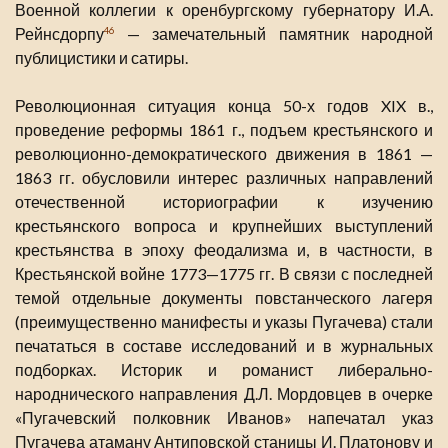
Военной коллегии к оренбургскому губернатору И.А.
Рейнсдорпу
— замечательный памятник народной
46
публицистики и сатиры.
Революционная ситуация конца 50-х годов XIX в.,
проведение реформы 1861 г., подъем крестьянского и
революционно-демократического движения в 1861 —
1863 гг. обусловили интерес различных направлений
отечественной историографии к изучению
крестьянского вопроса и крупнейших выступлений
крестьянства в эпоху феодализма и, в частности, в
Крестьянской войне 1773—1775 гг. В связи с последней
темой отдельные документы повстанческого лагеря
(преимущественно манифесты и указы Пугачева) стали
печататься в составе исследований и в журнальных
подборках. Историк и романист либерально-
народнического направления Д.Л. Мордовцев в очерке
«Пугачевский полковник Иванов» напечатал указ
Пугачева атаману Антиповской станицы И. Платонову и