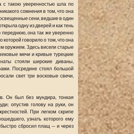
а с такою уверенностью шла по
какого сомнения в том, что она
о освещенные сени, ведшие в один
открыла одну из дверей и как тень
 переднюю, она так же уверенно
 которой говорило о том, что она
 оружием. Здесь висели старые
вековые мечи и кривые турецкие
мнаты стояли широкие диваны,
ами. Посредине стоял большой
росали свет три восковые свечи,
в. Он был без мундира, тонкая
ди; опустив голову на руки, он
крестностей. При легком скрипе
ошедшего, узнать которого ему
быстро сбросил плащ — и через