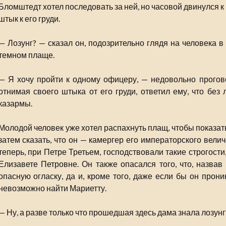
Бломштедт хотел последовать за ней, но часовой двинулся к
штык к его груди.
— Лозунг? — сказал он, подозрительно глядя на человека 
темном плаще.
— Я хочу пройти к одному офицеру, — недовольно прогов
отнимая своего штыка от его груди, ответил ему, что без 
казармы.
Молодой человек уже хотел распахнуть плащ, чтобы показа
затем сказать, что он — камергер его императорского вели
теперь, при Петре Третьем, господствовали такие строгост
Елизавете Петровне. Он также опасался того, что, назвав
опасную огласку, да и, кроме того, даже если бы он прон
невозможно найти Мариетту.
— Ну, а разве только что прошедшая здесь дама знала лозунг