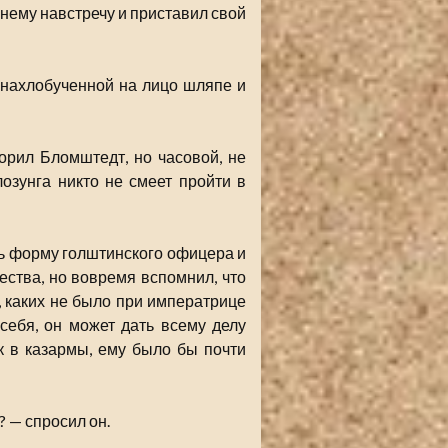
 нему навстречу и приставил свой
в нахлобученной на лицо шляпе и
орил Бломштедт, но часовой, не
лозунга никто не смеет пройти в
ть форму голштинского офицера и
чества, но вовремя вспомнил, что
и, каких не было при императрице
 себя, он может дать всему делу
ик в казармы, ему было бы почти
? — спросил он.