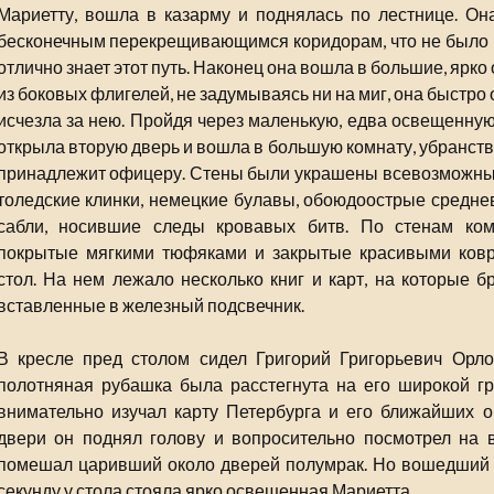
Мариетту, вошла в казарму и поднялась по лестнице. Он
бесконечным перекрещивающимся коридорам, что не было ни
отлично знает этот путь. Наконец она вошла в большие, ярк
из боковых флигелей, не задумываясь ни на миг, она быстро 
исчезла за нею. Пройдя через маленькую, едва освещенную
открыла вторую дверь и вошла в большую комнату, убранство
принадлежит офицеру. Стены были украшены всевозможным
толедские клинки, немецкие булавы, обоюдоострые средне
сабли, носившие следы кровавых битв. По стенам ко
покрытые мягкими тюфяками и закрытые красивыми ковр
стол. На нем лежало несколько книг и карт, на которые б
вставленные в железный подсвечник.
В кресле пред столом сидел Григорий Григорьевич Орло
полотняная рубашка была расстегнута на его широкой гру
внимательно изучал карту Петербурга и его ближайших о
двери он поднял голову и вопросительно посмотрел на в
помешал царивший около дверей полумрак. Но вошедший 
секунду у стола стояла ярко освещенная Мариетта.