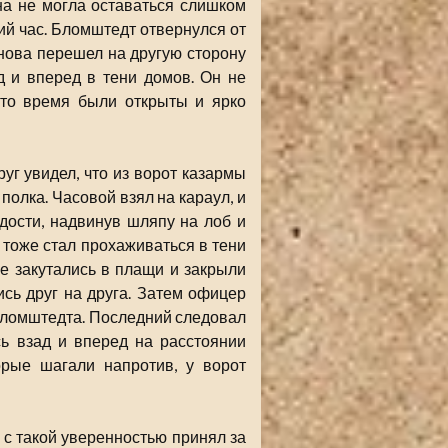
на не могла оставаться слишком
дний час. Бломштедт отвернулся от
снова перешел на другую сторону
д и вперед в тени домов. Он не
это время были открыты и ярко
уг увидел, что из ворот казармы
олка. Часовой взял на караул, и
дости, надвинув шляпу на лоб и
 тоже стал прохаживаться в тени
е закутались в плащи и закрыли
сь друг на друга. Затем офицер
Бломштедта. Последний следовал
сь взад и вперед на расстоянии
орые шагали напротив, у ворот
с такой уверенностью принял за