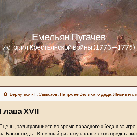
Емельян Пугачев
История Крестьянской войны (1773—1775)
Вернуться к
Г. Самаров. На троне Великого деда. Жизнь и см
Глава XVII
Сцены, разыгравшиеся во время парадного обеда и за игро
на Бломштедта. В первый раз ему вполне ясно представило