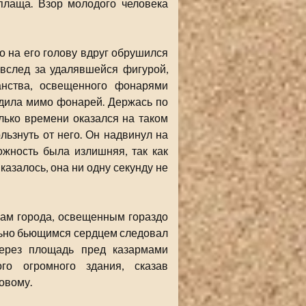
плаща. Взор молодого человека
 на его голову вдруг обрушился
вслед за удалявшейся фигурой,
нства, освещенного фонарями
одила мимо фонарей. Держась по
лько времени оказался на таком
ьзнуть от него. Он надвинул на
ожность была излишняя, так как
 казалось, она ни одну секунду не
ам города, освещенным гораздо
ьно бьющимся сердцем следовал
через площадь пред казармами
го огромного здания, сказав
овому.