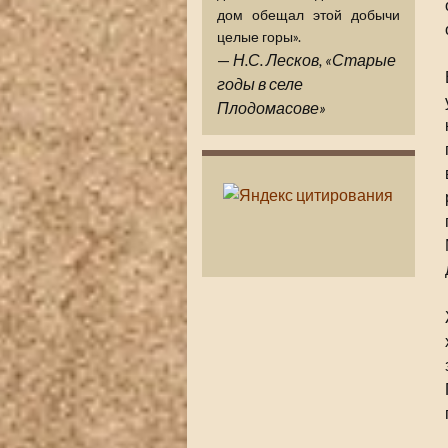
дом обещал этой добычи
целые горы».
—
Н.С. Лесков, «Старые
годы в селе
Плодомасове»