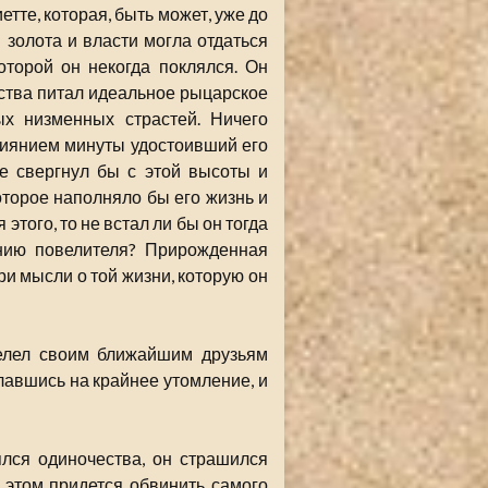
тте, которая, быть может, уже до
золота и власти могла отдаться
оторой он некогда поклялся. Он
етства питал идеальное рыцарское
ых низменных страстей. Ничего
лиянием минуты удостоивший его
е свергнул бы с этой высоты и
оторое наполняло бы его жизнь и
этого, то не встал ли бы он тогда
нию повелителя? Прирожденная
и мысли о той жизни, которую он
велел своим ближайшим друзьям
славшись на крайнее утомление, и
лся одиночества, он страшился
и этом придется обвинить самого