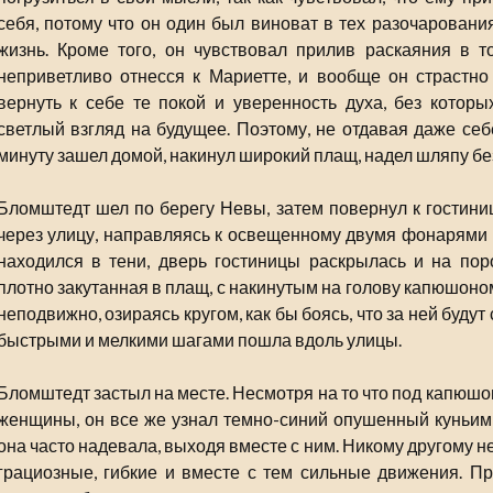
себя, потому что он один был виноват в тех разочаровани
жизнь. Кроме того, он чувствовал прилив раскаяния в т
неприветливо отнесся к Мариетте, и вообще он страстно
вернуть к себе те покой и уверенность духа, без котор
светлый взгляд на будущее. Поэтому, не отдавая даже себе
минуту зашел домой, накинул широкий плащ, надел шляпу без
Бломштедт шел по берегу Невы, затем повернул к гостини
через улицу, направляясь к освещенному двумя фонарями п
находился в тени, дверь гостиницы раскрылась и на пор
плотно закутанная в плащ, с накинутым на голову капюшоно
неподвижно, озираясь кругом, как бы боясь, что за ней будут
быстрыми и мелкими шагами пошла вдоль улицы.
Бломштедт застыл на месте. Несмотря на то что под капюшо
женщины, он все же узнал темно-синий опушенный куньим
она часто надевала, выходя вместе с ним. Никому другому н
грациозные, гибкие и вместе с тем сильные движения. П