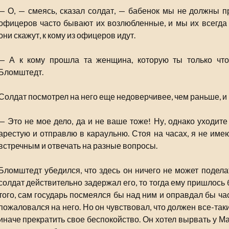
— О, — смеясь, сказал солдат, — бабенок мы не должны п
офицеров часто бывают их возлюбленные, и мы их всегда 
они скажут, к кому из офицеров идут.
— А к кому прошла та женщина, которую ты только что
Бломштедт.
Солдат посмотрел на него еще недоверчивее, чем раньше, и 
— Это не мое дело, да и не ваше тоже! Ну, однако уходите
арестую и отправлю в караульню. Стоя на часах, я не име
встречным и отвечать на разные вопросы.
Бломштедт убедился, что здесь он ничего не может подела
солдат действительно задержал его, то тогда ему пришлось 
того, сам государь посмеялся бы над ним и оправдал бы ча
пожаловался на него. Но он чувствовал, что должен все-таки
иначе прекратить свое беспокойство. Он хотел вырвать у М