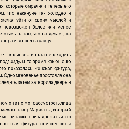
ях, которые омрачили теперь его
ом, что накануне так холодно и
 желал уйти от своих мыслей и
ых невозможен более или менее
 отчета в том, что он делает, на
 пера и вышел на улицу.
це Евреинова и стал переходить
одъезду. В то время как он еще
оге показалась женская фигура,
м. Одно мгновенье простояла она
 следить, затем затворила дверь и
ном он и не мог рассмотреть лица
 мехом плащ Мариетты, который
е могли также принадлежать и эти
релестная фигура этой женщины