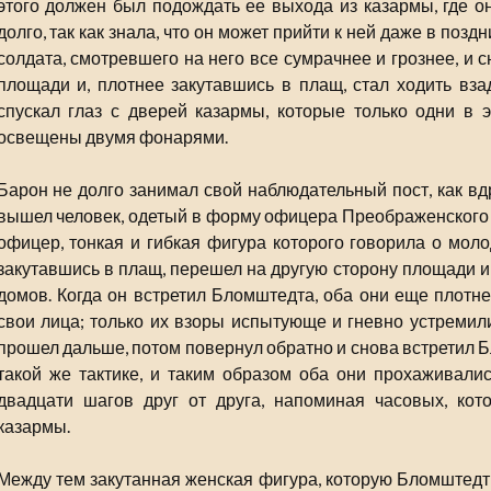
этого должен был подождать ее выхода из казармы, где о
долго, так как знала, что он может прийти к ней даже в поз
солдата, смотревшего на него все сумрачнее и грознее, и 
площади и, плотнее закутавшись в плащ, стал ходить вза
спускал глаз с дверей казармы, которые только одни в 
освещены двумя фонарями.
Барон не долго занимал свой наблюдательный пост, как вдр
вышел человек, одетый в форму офицера Преображенского п
офицер, тонкая и гибкая фигура которого говорила о моло
закутавшись в плащ, перешел на другую сторону площади и
домов. Когда он встретил Бломштедта, оба они еще плотне
свои лица; только их взоры испытующе и гневно устремили
прошел дальше, потом повернул обратно и снова встретил 
такой же тактике, и таким образом оба они прохаживали
двадцати шагов друг от друга, напоминая часовых, кот
казармы.
Между тем закутанная женская фигура, которую Бломштедт 