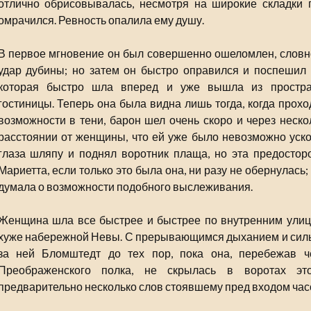
отлично обрисовывалась, несмотря на широкие складки 
омрачился. Ревность опалила ему душу.
В первое мгновение он был совершенно ошеломлен, словно
удар дубины; но затем он быстро оправился и поспешил 
которая быстро шла вперед и уже вышла из простра
гостиницы. Теперь она была видна лишь тогда, когда прох
возможности в тени, барон шел очень скоро и через неско
расстоянии от женщины, что ей уже было невозможно ускол
глаза шляпу и поднял воротник плаща, но эта предостор
Мариетта, если только это была она, ни разу не обернулась;
думала о возможности подобного выслеживания.
Женщина шла все быстрее и быстрее по внутренним улиц
хуже набережной Невы. С прерывающимся дыханием и сил
за ней Бломштедт до тех пор, пока она, перебежав 
Преображенского полка, не скрылась в воротах это
предварительно несколько слов стоявшему пред входом час