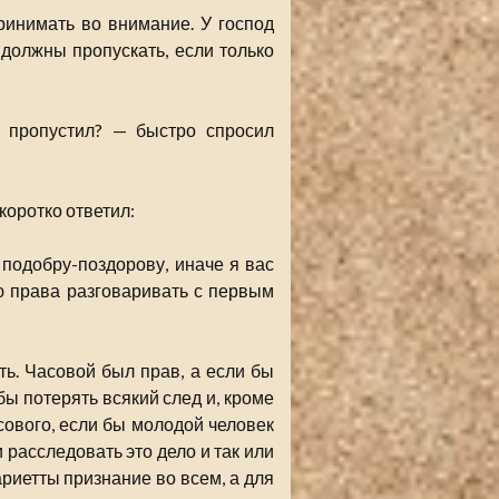
ринимать во внимание. У господ
должны пропускать, если только
 пропустил? — быстро спросил
коротко ответил:
 подобру-поздорову, иначе я вас
ю права разговаривать с первым
ть. Часовой был прав, а если бы
бы потерять всякий след и, кроме
сового, если бы молодой человек
 расследовать это дело и так или
ариетты признание во всем, а для