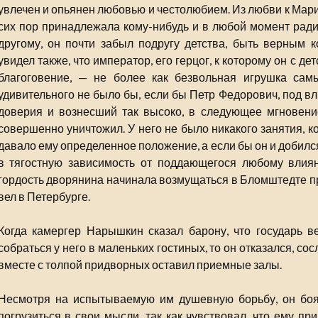
увлечен и опьянен любовью и честолюбием. Из любви к Марие
сих пор принадлежала кому-нибудь и в любой момент ради 
другому, он почти забыл подругу детства, быть верным к
увидел также, что император, его герцог, к которому он с д
благоговение, — не более как безвольная игрушка сам
удивительного не было бы, если бы Петр Федорович, под в
доверия и вознесший так высоко, в следующее мгновени
совершенно уничтожил. У него не было никакого занятия, к
давало ему определенное положение, а если бы он и добился 
в тягостную зависимость от поддающегося любому влия
гордость дворянина начинала возмущаться в Бломштедте пр
вел в Петербурге.
Когда камергер Нарышкин сказал барону, что государь 
собраться у него в маленьких гостиных, то он отказался, со
вместе с толпой придворных оставил приемные залы.
Несмотря на испытываемую им душевную борьбу, он боя
погрузиться в свои мысли, так как чувствовал, что ему пр