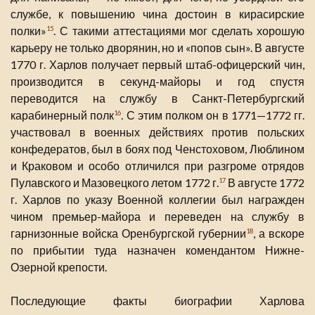
службе, к повышению чина достоин в кирасирские
полки»
. С такими аттестациями мог сделать хорошую
15
карьеру не только дворянин, но и «попов сын». В августе
1770 г. Харлов получает первый штаб-офицерский чин,
производится в секунд-майоры и год спустя
переводится на службу в Санкт-Петербургский
карабинерный полк
. С этим полком он в 1771—1772 гг.
16
участвовал в военных действиях против польских
конфедератов, был в боях под Ченстоховом, Люблином
и Краковом и особо отличился при разгроме отрядов
Пулавского и Мазовецкого летом 1772 г.
В августе 1772
17
г. Харлов по указу Военной коллегии был награжден
чином премьер-майора и переведен на службу в
гарнизонные войска Оренбургской губернии
, а вскоре
18
по прибытии туда назначен комендантом Нижне-
Озерной крепости.
Последующие факты биографии Харлова