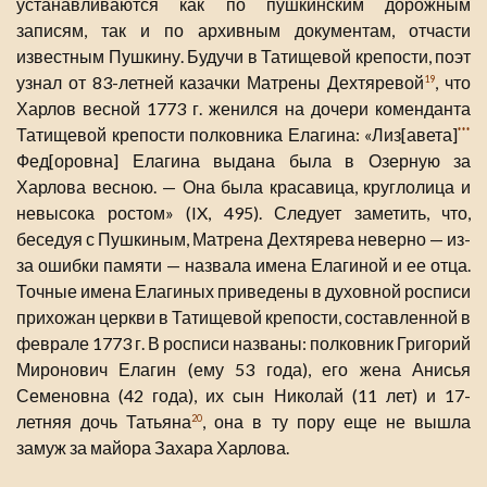
устанавливаются как по пушкинским дорожным
записям, так и по архивным документам, отчасти
известным Пушкину. Будучи в Татищевой крепости, поэт
узнал от 83-летней казачки Матрены Дехтяревой
, что
19
Харлов весной 1773 г. женился на дочери коменданта
Татищевой крепости полковника Елагина: «Лиз[авета]
***
Фед[оровна] Елагина выдана была в Озерную за
Харлова весною. — Она была красавица, круглолица и
невысока ростом» (IX, 495). Следует заметить, что,
беседуя с Пушкиным, Матрена Дехтярева неверно — из-
за ошибки памяти — назвала имена Елагиной и ее отца.
Точные имена Елагиных приведены в духовной росписи
прихожан церкви в Татищевой крепости, составленной в
феврале 1773 г. В росписи названы: полковник Григорий
Миронович Елагин (ему 53 года), его жена Анисья
Семеновна (42 года), их сын Николай (11 лет) и 17-
летняя дочь Татьяна
, она в ту пору еще не вышла
20
замуж за майора Захара Харлова.