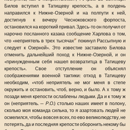
Билов вступил в Татищеву крепость, а в полдень
направился к Нижне-Озерной и на полпути к ней,
достигнув к вечеру Чесноковского форпоста,
остановился на короткий привал. Здесь-то он получил от
нарочно посланного казака сообщение Харлова о том,
что «неприятель в трех тысячах
покинул Рассыпную и
9*
следует к Озерной». Это известие заставило Билова
отменить дальнейший поход к Нижне-Озерной, и он
«принужденным себя нашел возвратитца в Татищеву
крепость». Свое отступление он объяснял
соображениями военной тактики: отход в Татищеву
необходим, «чтоб неприятель не мог меня в степе
окружить и остановить, чтоб, верно, и было. А х тому ж
позади меня крепости ослаблены людьми. Да и к тому ж
он (неприятель. —
Р.О.
) столько наших имеет в полону,
сколько моя команда сильна, то я азартовать людей не
осмелился, чтобы вовсея всех, по ево великолюдству, не
потерять, да и последняя крепости оборонить некому бы