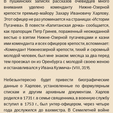
В пушкинских записях рассказов очевидцев много
внимания уделено коменданту Нижне-Озерной
крепости премьер-майору Захару Ивановичу Харлову.
Этот офицер не раз упоминается на страницах «Истории
Пугачева». В повести «Капитанская дочка» сообщается,
как прапорщик Петр Гринев, пораженный неожиданной
вестью о взятии Нижне-Озерной пугачевцами и казни
ими коменданта и всех офицеров крепости, вспоминает:
«Комендант Нижнеозерной крепости, тихий и скромный
молодой человек, был мне знаком: месяца за два перед
тем проезжал он из Оренбурга с молодой своею женою
и останавливался у Ивана Кузмича» (VIII, 319).
Небезынтересно будет привести биографические
данные о Харлове, установленные по формулярным
спискам и другим архивным документам. Харлов
родился в 1731 г. в семье священника, в военную службу
вступил в 1753 г., был унтер-офицером, через четыре
года дослужился до вахмистра. В Семилетней войне