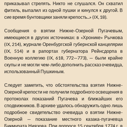
приказывал стрелять. Никто не слушался. Он схватил
фитиль, выпалил из одной пушки и кинулся к другой. В
сие время бунтовщики заняли крепость...» (IX, 18).
Сообщения о взятии Нижне-Озерной Пугачевым,
имеющиеся в других источниках: в «Хронике» Рычкова
(IX, 214), журнале Оренбургской губернской канцелярии
(IX, 514) и в рапортах губернатора Рейнсдорпа в
Военную коллегию (IX, 618, 772—773), — были крайне
скупы и не могли чем-либо дополнить рассказ очевидца,
использованный Пушкиным.
Следует заметить, что обстоятельства взятия Нижне-
Озерной крепости не получили подробного освещения в
протоколах показаний Пугачева и ближайших его
сподвижников. В архиве удалось обнаружить одно лишь
подробное свидетельство очевидца о взятии Нижне-
Озерной — показание местного казака-пугачевца
Бикмурата Ниязова. При допросе 15 сентября 1774 г. в