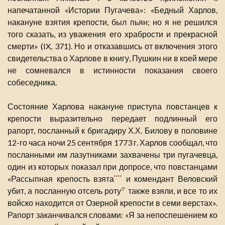
напечатанной «Истории Пугачева»: «Бедный Харлов,
накануне взятия крепости, был пьян; но я не решился
того сказать, из уважения его храбрости и прекрасной
смерти» (IX, 371). Но и отказавшись от включения этого
свидетельства о Харлове в книгу, Пушкин ни в коей мере
не сомневался в истинности показания своего
собеседника.
Состояние Харлова накануне приступа повстанцев к
крепости выразительно передает подлинный его
рапорт, посланный к бригадиру Х.Х. Билову в половине
12-го часа ночи 25 сентября 1773 г. Харлов сообщал, что
посланными им лазутниками захвачены три пугачевца,
один из которых показал при допросе, что повстанцами
«Рассыпная крепость взята
и комендант Веловский
****
убит, а посланную отсель роту
также взяли, и все то их
5*
войско находится от Озерной крепости в семи верстах».
Рапорт заканчивался словами: «Я за непоспешением ко