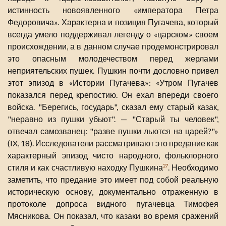
истинность новоявленного «императора Петра
Федоровича». Характерна и позиция Пугачева, который
всегда умело поддерживал легенду о «царском» своем
происхождении, а в данном случае продемонстрировал
это опасным молодечеством перед жерлами
неприятельских пушек. Пушкин почти дословно привел
этот эпизод в «Истории Пугачева»: «Утром Пугачев
показался перед крепостию. Он ехал впереди своего
войска. "Берегись, государь", сказал ему старый казак,
"неравно из пушки убьют". — "Старый ты человек",
отвечал самозванец: "разве пушки льются на царей?"»
(IX, 18). Исследователи рассматривают это предание как
характерный эпизод чисто народного, фольклорного
стиля и как счастливую находку Пушкина
. Необходимо
27
заметить, что предание это имеет под собой реальную
историческую основу, документально отраженную в
протоколе допроса видного пугачевца Тимофея
Мясникова. Он показал, что казаки во время сражений