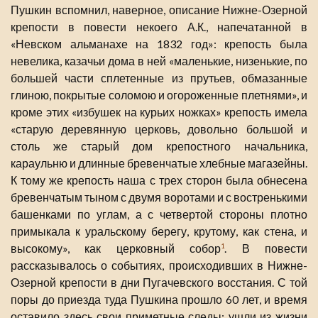
Пушкин вспомнил, наверное, описание Нижне-Озерной
крепости в повести некоего А.К., напечатанной в
«Невском альманахе на 1832 год»: крепость была
невелика, казачьи дома в ней «маленькие, низенькие, по
большей части сплетенные из прутьев, обмазанные
глиною, покрытые соломою и огороженные плетнями», и
кроме этих «избушек на курьих ножках» крепость имела
«старую деревянную церковь, довольно большой и
столь же старый дом крепостного начальника,
караульню и длинные бревенчатые хлебные магазейны.
К тому же крепость наша с трех сторон была обнесена
бревенчатым тыном с двумя воротами и с востренькими
башенками по углам, а с четвертой стороны плотно
примыкала к уральскому берегу, крутому, как стена, и
высокому», как церковный собор
. В повести
1
рассказывалось о событиях, происходивших в Нижне-
Озерной крепости в дни Пугачевского восстания. С той
поры до приезда туда Пушкина прошло 60 лет, и время
оставило здесь свои приметные следы: ушли из жизни