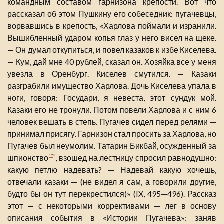
командным составом гарнизона крепости. Вот что
рассказал об этом Пушкину его собеседник: пугачевцы,
ворвавшись в крепость, «Харлова поймали и изранили.
Вышибленный ударом копья глаз у него висел на щеке.
— Он думал откупиться, и повел казаков к избе Киселева.
— Кум, дай мне 40 рублей, сказал он. Хозяйка все у меня
увезла в Оренбург. Киселев смутился. — Казаки
разграбили имущество Харлова. Дочь Киселева упала в
ноги, говоря: Государи, я невеста, этот сундук мой.
Казаки его не тронули. Потом повели Харлова и с ним 6
человек вешать в степь. Пугачев сидел перед релями —
принимал присягу. Гарнизон стал просить за Харлова, но
Пугачев был неумолим. Татарин Бикбай, осужденный за
шпионство
, взошед на лестницу спросил равнодушно:
10*
какую петлю надевать? — Надевай какую хочешь,
отвечали казаки — (не видел я сам, а говорили другие,
будто бы он тут перекрестился)» (IX, 495—496). Рассказ
этот — с некоторыми коррективами — лег в основу
описания события в «Истории Пугачева»: заняв