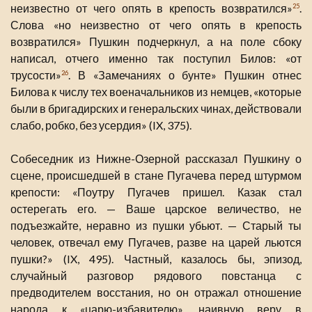
неизвестно от чего опять в крепость возвратился»
.
25
Слова «но неизвестно от чего опять в крепость
возвратился» Пушкин подчеркнул, а на поле сбоку
написал, отчего именно так поступил Билов: «от
трусости»
. В «Замечаниях о бунте» Пушкин отнес
26
Билова к числу тех военачальников из немцев, «которые
были в бригадирских и генеральских чинах, действовали
слабо, робко, без усердия» (IX, 375).
Собеседник из Нижне-Озерной рассказал Пушкину о
сцене, происшедшей в стане Пугачева перед штурмом
крепости: «Поутру Пугачев пришел. Казак стал
остерегать его. — Ваше царское величество, не
подъезжайте, неравно из пушки убьют. — Старый ты
человек, отвечал ему Пугачев, разве на царей льются
пушки?» (IX, 495). Частный, казалось бы, эпизод,
случайный разговор рядового повстанца с
предводителем восстания, но он отражал отношение
народа к «царю-избавителю», наивную веру в