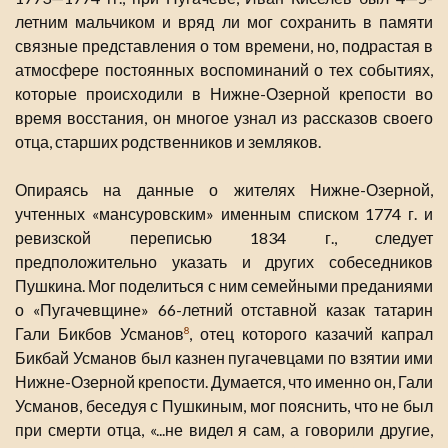
летним мальчиком и вряд ли мог сохранить в памяти
связные представления о том времени, но, подрастая в
атмосфере постоянных воспоминаний о тех событиях,
которые происходили в Нижне-Озерной крепости во
время восстания, он многое узнал из рассказов своего
отца, старших родственников и земляков.
Опираясь на данные о жителях Нижне-Озерной,
учтенных «мансуровским» именным списком 1774 г. и
ревизской переписью 1834 г., следует
предположительно указать и других собеседников
Пушкина. Мог поделиться с ним семейными преданиями
о «Пугачевщине» 66-летний отставной казак татарин
Гали Бикбов Усманов
, отец которого казачий капрал
8
Бикбай Усманов был казнен пугачевцами по взятии ими
Нижне-Озерной крепости. Думается, что именно он, Гали
Усманов, беседуя с Пушкиным, мог пояснить, что не был
при смерти отца, «...не видел я сам, а говорили другие,