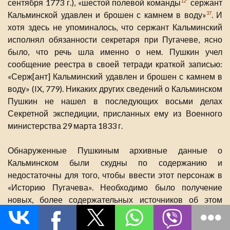
сентября 1773 г.), «шестой полевой команды
сержант
12*
Кальминской удавлен и брошен с камнем в воду»
. И
37
хотя здесь не упоминалось, что сержант Кальминский
исполнял обязанности секретаря при Пугачеве, ясно
было, что речь шла именно о нем. Пушкин учел
сообщение реестра в своей тетради краткой записью:
«Серж[ант] Кальминский удавлен и брошен с камнем в
воду» (IX, 779). Никаких других сведений о Кальминском
Пушкин не нашел в последующих восьми делах
Секретной экспедиции, присланных ему из Военного
министерства 29 марта 1833 г.
Обнаруженные Пушкиным архивные данные о
Кальминском были скудны по содержанию и
недостаточны для того, чтобы ввести этот персонаж в
«Историю Пугачева». Необходимо было получение
новых, более содержательных источников об этом
случайном сотруднике Пугачева. И один из таких
источников Пушкину удалось найти во время