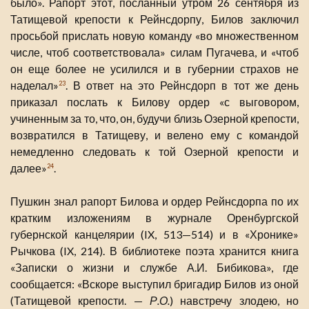
было». Рапорт этот, посланный утром 26 сентября из
Татищевой крепости к Рейнсдорпу, Билов заключил
просьбой прислать новую команду «во множественном
числе, чтоб соответствовала» силам Пугачева, и «чтоб
он еще более не усилился и в губернии страхов не
наделал»
. В ответ на это Рейнсдорп в тот же день
23
приказал послать к Билову ордер «с выговором,
учиненным за то, что, он, будучи близь Озерной крепости,
возвратился в Татищеву, и велено ему с командой
немедленно следовать к той Озерной крепости и
далее»
.
24
Пушкин знал рапорт Билова и ордер Рейнсдорпа по их
кратким изложениям в журнале Оренбургской
губернской канцелярии (IX, 513—514) и в «Хронике»
Рычкова (IX, 214). В библиотеке поэта хранится книга
«Записки о жизни и службе А.И. Бибикова», где
сообщается: «Вскоре выступил бригадир Билов из оной
(Татищевой крепости. —
Р.О.
) навстречу злодею, но