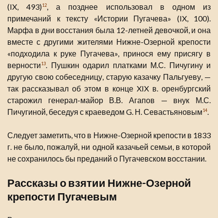
(IX, 493)
, а позднее использовал в одном из
12
примечаний к тексту «Истории Пугачева» (IX, 100).
Марфа в дни восстания была 12-летней девочкой, и она
вместе с другими жителями Нижне-Озерной крепости
«подходила к руке Пугачева», принося ему присягу в
верности
. Пушкин одарил платками М.С. Пичугину и
13
другую свою собеседницу, старую казачку Пальгуеву, —
так рассказывал об этом в конце XIX в. оренбургский
старожил генерал-майор В.В. Агапов — внук М.С.
Пичугиной, беседуя с краеведом G. Н. Севастьяновым
.
14
Следует заметить, что в Нижне-Озерной крепости в 1833
г. не было, пожалуй, ни одной казачьей семьи, в которой
не сохранилось бы преданий о Пугачевском восстании.
Рассказы о взятии Нижне-Озерной
крепости Пугачевым