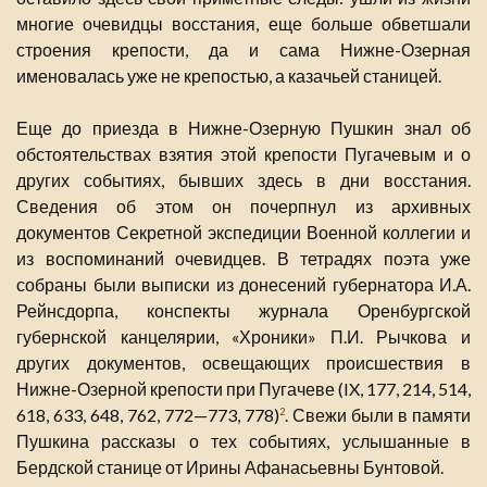
многие очевидцы восстания, еще больше обветшали
строения крепости, да и сама Нижне-Озерная
именовалась уже не крепостью, а казачьей станицей.
Еще до приезда в Нижне-Озерную Пушкин знал об
обстоятельствах взятия этой крепости Пугачевым и о
других событиях, бывших здесь в дни восстания.
Сведения об этом он почерпнул из архивных
документов Секретной экспедиции Военной коллегии и
из воспоминаний очевидцев. В тетрадях поэта уже
собраны были выписки из донесений губернатора И.А.
Рейнсдорпа, конспекты журнала Оренбургской
губернской канцелярии, «Хроники» П.И. Рычкова и
других документов, освещающих происшествия в
Нижне-Озерной крепости при Пугачеве (IX, 177, 214, 514,
618, 633, 648, 762, 772—773, 778)
. Свежи были в памяти
2
Пушкина рассказы о тех событиях, услышанные в
Бердской станице от Ирины Афанасьевны Бунтовой.