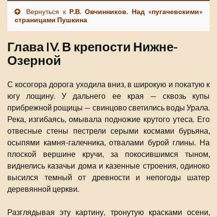
Вернуться к
Р.В. Овчинников. Над «пугачевскими»
страницами Пушкина
Глава IV. В крепости Нижне-
Озерной
С косогора дорога уходила вниз, в широкую и покатую к
югу лощину. У дальнего ее края — сквозь купы
прибрежной рощицы — свинцово светились воды Урала.
Река, изгибаясь, омывала подножие крутого утеса. Его
отвесные стены пестрели серыми космами бурьяна,
осыпями камня-галечника, отвалами бурой глины. На
плоской вершине кручи, за покосившимся тыном,
виднелись казачьи дома и казенные строения, одиноко
высился темный от древности и непогоды шатер
деревянной церкви.
Разглядывая эту картину, тронутую красками осени,