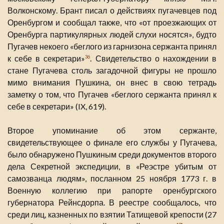
Волконскому. Брант писал о действиях пугачевцев под
Оренбургом и сообщал также, что «от проезжающих от
Оренбурга партикулярных людей слухи носятся», будто
Пугачев некоего «беглого из гарнизона сержанта принял
к себе в секретари»
. Свидетельство о нахождении в
36
стане Пугачева столь загадочной фигуры не прошло
мимо внимания Пушкина, он внес в свою тетрадь
заметку о том, что Пугачев «беглого сержанта принял к
себе в секретари» (IX, 619).
Второе упоминание об этом сержанте,
свидетельствующее о финале его службы у Пугачева,
было обнаружено Пушкиным среди документов второго
дела Секретной экспедиции, в «Реэстре убитым от
самозванца людям», посланном 25 ноября 1773 г. в
Военную коллегию при рапорте оренбургского
губернатора Рейнсдорпа. В реестре сообщалось, что
среди лиц, казненных по взятии Татищевой крепости (27