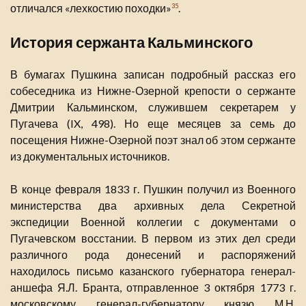
отличался «лехкостию походки»
.
35
История сержанта Кальминского
В бумагах Пушкина записан подробный рассказ его
собеседника из Нижне-Озерной крепости о сержанте
Дмитрии Кальминском, служившем секретарем у
Пугачева (IX, 498). Но еще месяцев за семь до
посещения Нижне-Озерной поэт знал об этом сержанте
из документальных источников.
В конце февраля 1833 г. Пушкин получил из Военного
министерства два архивных дела Секретной
экспедиции Военной коллегии с документами о
Пугачевском восстании. В первом из этих дел среди
различного рода донесений и распоряжений
находилось письмо казанского губернатора генерал-
аншефа Я.Л. Бранта, отправленное 3 октября 1773 г.
московскому генерал-губернатору князю М.Н.