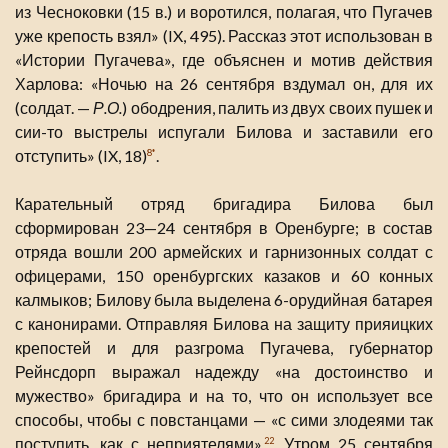
из Чесноковки (15 в.) и воротился, полагая, что Пугачев
уже крепость взял» (IX, 495). Рассказ этот использован в
«Истории Пугачева», где объяснен и мотив действия
Харлова: «Ночью на 26 сентября вздумал он, для их
(солдат. —
Р.О.
) ободрения, палить из двух своих пушек и
сии-то выстрелы испугали Билова и заставили его
отступить» (IX, 18)
.
8*
Карательный отряд бригадира Билова был
сформирован 23—24 сентября в Оренбурге; в состав
отряда вошли 200 армейских и гарнизонных солдат с
офицерами, 150 оренбургских казаков и 60 конных
калмыков; Билову была выделена 6-орудийная батарея
с канонирами. Отправляя Билова на защиту прияицких
крепостей и для разгрома Пугачева, губернатор
Рейнсдорп выражал надежду «на достоинство и
мужество» бригадира и на то, что он использует все
способы, чтобы с повстанцами — «с сими злодеями так
поступить, как с неприятелями»,
. Утром 25 сентября
22