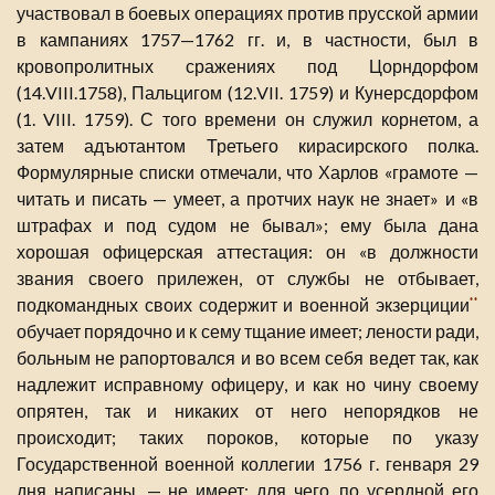
участвовал в боевых операциях против прусской армии
в кампаниях 1757—1762 гг. и, в частности, был в
кровопролитных сражениях под Цорндорфом
(14.VIII.1758), Пальцигом (12.VII. 1759) и Кунерсдорфом
(1. VIII. 1759). С того времени он служил корнетом, а
затем адъютантом Третьего кирасирского полка.
Формулярные списки отмечали, что Харлов «грамоте —
читать и писать — умеет, а протчих наук не знает» и «в
штрафах и под судом не бывал»; ему была дана
хорошая офицерская аттестация: он «в должности
звания своего прилежен, от службы не отбывает,
подкомандных своих содержит и военной экзерциции
**
обучает порядочно и к сему тщание имеет; лености ради,
больным не рапортовался и во всем себя ведет так, как
надлежит исправному офицеру, и как но чину своему
опрятен, так и никаких от него непорядков не
происходит; таких пороков, которые по указу
Государственной военной коллегии 1756 г. генваря 29
дня написаны, — не имеет; для чего, по усердной его