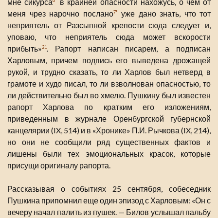
мне сикурса
в крайней опасности нахожусь, о чем от
6*
меня чрез нарочно послано
уже дано знать, что тот
7*
неприятель от Разсыпной крепости сюда следует и,
уповаю, что неприятель сюда может вскорости
прибыть»
. Рапорт написан писарем, а подписан
21
Харловым, причем подпись его выведена дрожащей
рукой, и трудно сказать, то ли Харлов был нетверд в
грамоте и худо писал, то ли взволнован опасностью, то
ли действительно был во хмелю. Пушкину был известен
рапорт Харлова по кратким его изложениям,
приведенным в журнале Оренбургской губернской
канцелярии (IX, 514) и в «Хронике» П.И. Рычкова (IX, 214),
но они не сообщили ряд существенных фактов и
лишены были тех эмоциональных красок, которые
присущи оригиналу рапорта.
Рассказывая о событиях 25 сентября, собеседник
Пушкина припомнил еще один эпизод с Харловым: «Он с
вечеру начал палить из пушек. — Билов услышал пальбу