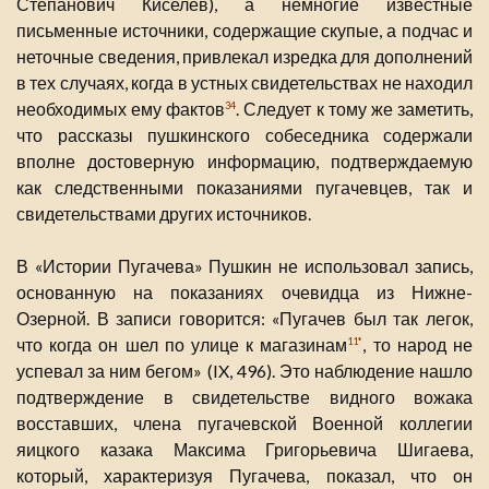
Степанович Киселев), а немногие известные
письменные источники, содержащие скупые, а подчас и
неточные сведения, привлекал изредка для дополнений
в тех случаях, когда в устных свидетельствах не находил
необходимых ему фактов
. Следует к тому же заметить,
34
что рассказы пушкинского собеседника содержали
вполне достоверную информацию, подтверждаемую
как следственными показаниями пугачевцев, так и
свидетельствами других источников.
В «Истории Пугачева» Пушкин не использовал запись,
основанную на показаниях очевидца из Нижне-
Озерной. В записи говорится: «Пугачев был так легок,
что когда он шел по улице к магазинам
, то народ не
11*
успевал за ним бегом» (IX, 496). Это наблюдение нашло
подтверждение в свидетельстве видного вожака
восставших, члена пугачевской Военной коллегии
яицкого казака Максима Григорьевича Шигаева,
который, характеризуя Пугачева, показал, что он