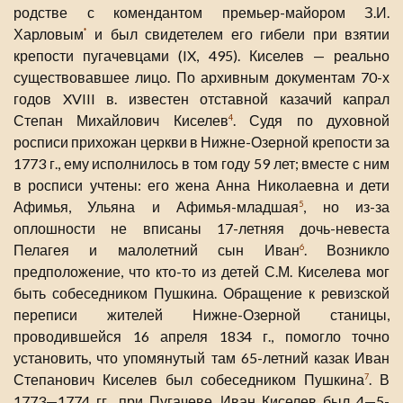
родстве с комендантом премьер-майором З.И.
Харловым
и был свидетелем его гибели при взятии
*
крепости пугачевцами (IX, 495). Киселев — реально
существовавшее лицо. По архивным документам 70-х
годов XVIII в. известен отставной казачий капрал
Степан Михайлович Киселев
. Судя по духовной
4
росписи прихожан церкви в Нижне-Озерной крепости за
1773 г., ему исполнилось в том году 59 лет; вместе с ним
в росписи учтены: его жена Анна Николаевна и дети
Афимья, Ульяна и Афимья-младшая
, но из-за
5
оплошности не вписаны 17-летняя дочь-невеста
Пелагея и малолетний сын Иван
. Возникло
6
предположение, что кто-то из детей С.М. Киселева мог
быть собеседником Пушкина. Обращение к ревизской
переписи жителей Нижне-Озерной станицы,
проводившейся 16 апреля 1834 г., помогло точно
установить, что упомянутый там 65-летний казак Иван
Степанович Киселев был собеседником Пушкина
. В
7
1773—1774 гг., при Пугачеве, Иван Киселев был 4—5-