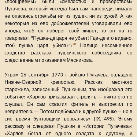
«поощряемы» были «смелостью и проворством»
Пугачева, который «всегда был сам напереди, нимало
не опасаясь стрельбы ни из пушек, ни из ружей. А как
некоторыя из ево доброжелателей уговаривали ево
иногда, чтоб он поберег свой живот, то он на то
говаривал: "Пушка-де царя не убьет! Где-де ето видано,
чтоб пушка царя убила?"»
Налицо несомненное
28
сходство рассказа пушкинского собеседника со
следственным показанием Мясникова.
Утром 26 сентября 1773 г. войско Пугачева овладело
Нижне-Озерной крепостью. Рассказ местного
старожила, записанный Пушкиным, так изображал это
событие: «Харлов приказывал стрелять — никто его не
слушал. Он сам схватил фитиль и выстрелил по
неприятелю. — Потом подбежал и к другой пушке — но в
сие время бунтовщики ворвались» (IX, 495). Этому
рассказу и следовал Пушкин в «Истории Пугачева»:
«Харлов бегал от одного солдата к другому, и