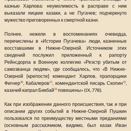
казнью Харлова: неумолимость в расправе с ним
выказали яицкие казаки, а не Пугачев; подчеркнуто
мужество приговоренных к смертной казни.
Полнее, нежели в воспоминаниях очевидца,
перечислены в «Истории Пугачева» люди, казненные
восставшими в Нижне-Озерной. Источником этих
сведений послужил приложенный к рапорту
Рейнсдорпа в Военную коллегию «Реэстр убитым от
самозванца людям», где сообщалось, что «В Нижне-
Озерной [крепости] комендант Харлов, прапорщики
Фигнер
, Кабалеров
, комендантской писарь Скопин
,
30
31
32
казачий капрал Бикбай
повешены» (IX, 778).
33
Как при изображении данного происшествия, так и при
описании других событий в Нижне-Озерной Пушкин
пользовался по преимуществу местными преданиями
(основным рассказчиком, видимо, был казак Иван