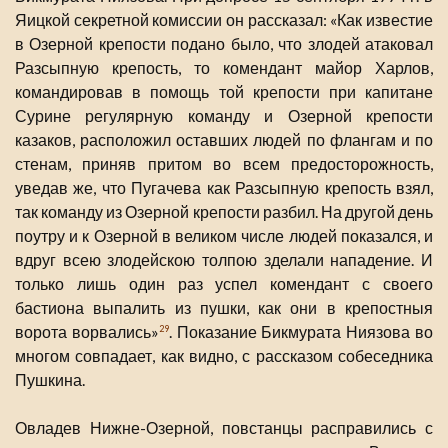
Яицкой секретной комиссии он рассказал: «Как известие
в Озерной крепости подано было, что злодей атаковал
Разсыпную крепость, то комендант майор Харлов,
командировав в помощь той крепости при капитане
Сурине регулярную команду и Озерной крепости
казаков, расположил оставших людей по флангам и по
стенам, приняв притом во всем предосторожность,
уведав же, что Пугачева как Разсыпную крепость взял,
так команду из Озерной крепости разбил. На другой день
поутру и к Озерной в великом числе людей показался, и
вдруг всею злодейскою толпою зделали нападение. И
только лишь один раз успел комендант с своего
бастиона выпалить из пушки, как они в крепостныя
ворота ворвались»
. Показание Бикмурата Ниязова во
29
многом совпадает, как видно, с рассказом собеседника
Пушкина.
Овладев Нижне-Озерной, повстанцы расправились с