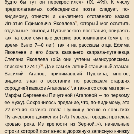
будто бы тут он перекрестился» (IX, 496). К числу
предполагаемых собеседников поэта следует, по-
видимому, отнести и 68-летнего отставного казака
Игнатия Ефимовича Яковлева
, который мог осветить
9
отдельные эпизоды Пугачевского восстания, опираясь
как на свои смутные детские воспоминания (ему в то
время было 7—8 лет), так и на рассказы отца Ефима
Яковлева и его брата казачьего капрала-пугачевца
Степана Яковлева (оба они учтены «мансуровским»
списком 1774 г.)
. Да и сам 46-летний станичный атаман
10
Василий Агапов, принимавший Пушкина, многое,
видимо, знал о восстании по рассказам старших
сородичей казаков Агаповых
, а также со слов матери —
11
Марфы Сергеевны Пичугиной (Агаповой — по первому
ее мужу). Сохранилось предание, что, по-видимому, эта
72-летняя казачка спела Пушкину песню о событиях
Пугачевского движения («Из Гурьева городка протекла
кровью река. Из крепости из Зерной...»), начальные
строки которой поэт внес в дорожную записную книжку