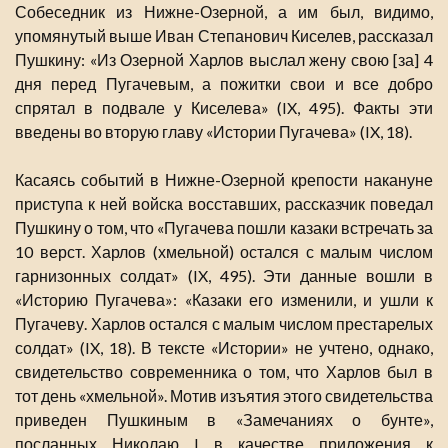
Собеседник из Нижне-Озерной, а им был, видимо,
упомянутый выше Иван Степанович Киселев, рассказал
Пушкину: «Из Озерной Харлов выслал жену свою [за] 4
дня перед Пугачевым, а пожитки свои и все добро
спрятал в подвале у Киселева» (IX, 495). Факты эти
введены во вторую главу «Истории Пугачева» (IX, 18).
Касаясь событий в Нижне-Озерной крепости накануне
приступа к ней войска восставших, рассказчик поведал
Пушкину о том, что «Пугачева пошли казаки встречать за
10 верст. Харлов (хмельной) остался с малым числом
гарнизонных солдат» (IX, 495). Эти данные вошли в
«Историю Пугачева»: «Казаки его изменили, и ушли к
Пугачеву. Харлов остался с малым числом престарелых
солдат» (IX, 18). В тексте «Истории» не учтено, однако,
свидетельство современника о том, что Харлов был в
тот день «хмельной». Мотив изъятия этого свидетельства
приведен Пушкиным в «Замечаниях о бунте»,
посланных Николаю I в качестве приложения к