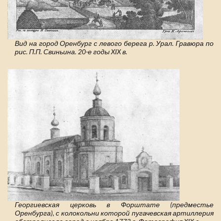
Вид на город Оренбург с левого берега р. Урал. Гравюра по
рис. П.П. Свиньина. 20-е годы XIX в.
Георгиевская церковь в Форштате (предместье
Оренбурга), с колокольни которой пугачевская артиллерия