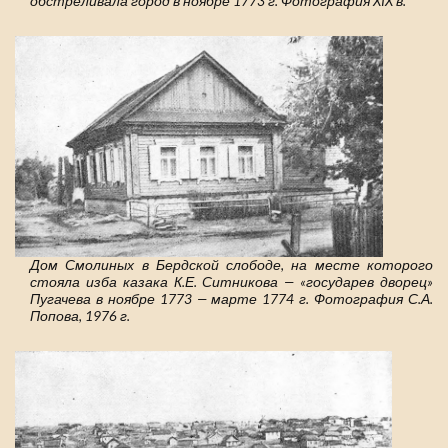
обстреливала город в ноябре 1773 г. Фотография XIX в.
Дом Смолиных в Бердской слободе, на месте которого
стояла изба казака К.Е. Ситникова — «государев дворец»
Пугачева в ноябре 1773 — марте 1774 г. Фотография С.А.
Попова, 1976 г.