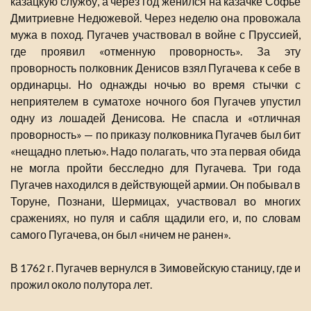
казацкую службу, а через год женился на казачке Софье
Дмитриевне Недюжевой. Через неделю она провожала
мужа в поход. Пугачев участвовал в войне с Пруссией,
где проявил «отменную проворность». За эту
проворность полковник Денисов взял Пугачева к себе в
ординарцы. Но однажды ночью во время стычки с
неприятелем в суматохе ночного боя Пугачев упустил
одну из лошадей Денисова. Не спасла и «отличная
проворность» — по приказу полковника Пугачев был бит
«нещадно плетью». Надо полагать, что эта первая обида
не могла пройти бесследно для Пугачева. Три года
Пугачев находился в действующей армии. Он побывал в
Торуне, Познани, Шермицах, участвовал во многих
сражениях, но пуля и сабля щадили его, и, по словам
самого Пугачева, он был «ничем не ранен».
В 1762 г. Пугачев вернулся в Зимовейскую станицу, где и
прожил около полутора лет.