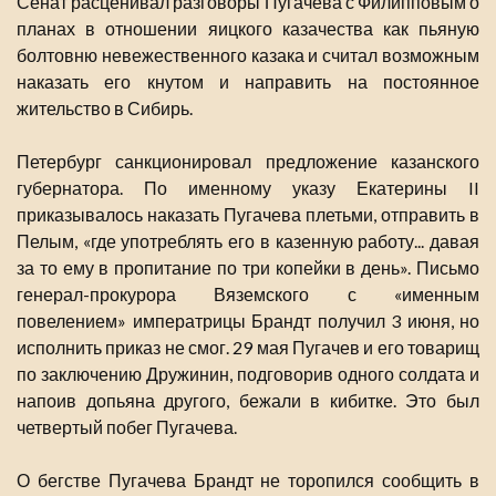
Сенат расценивал разговоры Пугачева с Филипповым о
планах в отношении яицкого казачества как пьяную
болтовню невежественного казака и считал возможным
наказать его кнутом и направить на постоянное
жительство в Сибирь.
Петербург санкционировал предложение казанского
губернатора. По именному указу Екатерины II
приказывалось наказать Пугачева плетьми, отправить в
Пелым, «где употреблять его в казенную работу... давая
за то ему в пропитание по три копейки в день». Письмо
генерал-прокурора Вяземского с «именным
повелением» императрицы Брандт получил 3 июня, но
исполнить приказ не смог. 29 мая Пугачев и его товарищ
по заключению Дружинин, подговорив одного солдата и
напоив допьяна другого, бежали в кибитке. Это был
четвертый побег Пугачева.
О бегстве Пугачева Брандт не торопился сообщить в