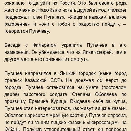
означало тогда уйти из России. Это был своего рода
жест отчаяния. Надо было искать другой выход. Филарет
поддержал план Пугачева. «Яицким казакам великое
разорение», и «они с тобой с радостью пойдут», —
говорил он Пугачеву.
Беседа с Филаретом укрепила Пугачева в его
намерении. Он убеждается, что на Яике «скорей, чем в
другом месте, его признают и помогут».
Пугачев направился в Яицкий городок (ныне город
Уральск Казахской ССР). Не доезжая 60 верст до
городка, Пугачев остановился на умете (постоялом
дворе) пахотного солдата Степана Оболяева по
прозвищу Еремина Курица. Выдавая себя за купца,
Пугачев стал интересоваться, как живут яицкие казаки.
Оболяев нарисовал мрачную картину. Пугачев спросил,
не пойдут ли за ним яицкие казаки к «некрасовцам» на
Кубань. Получив утвердительный ответ, он попросил