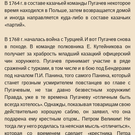
В 1764 г. в составе казачьей команды Пугачев некоторое
время находился в Польше, затем возвращается домой
и иногда направляется куда-либо в составе казачьих
«партий».
В 1768 г. началась война с Турцией. И вот Пугачев снова
в походе. В команде полковника Е. Кутейникова он
получает за храбрость младший казацкий офицерский
чин хорунжего. Пугачев принимает участие в ряде
сражений с турками, в том числе и в бою под Бендерами
под началом П.И. Панина, того самого Панина, который
станет грозным усмирителем повстанцев во главе с
Пугачевым, не так давно безвестным хорунжим!
Правда, уже в те времена Пугачеву «отличным быть
всегда хотелось». Однажды, показывая товарищам свою
действительно хорошую саблю, он заявил, что она
подарена ему крестным отцом... Петром Великим! Не
тогда ли у него родилась та неясная мысль «отличиться»,
которая со временем сделает «крестника Петра