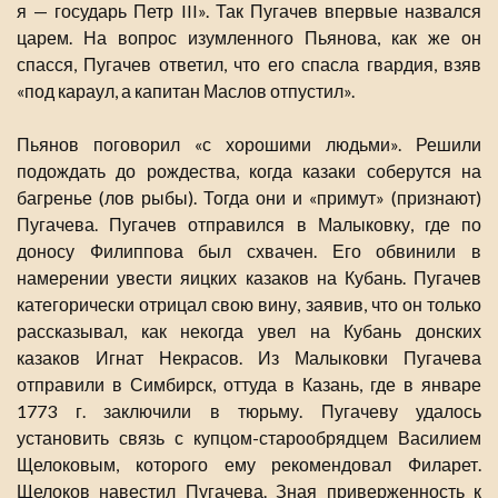
я — государь Петр III». Так Пугачев впервые назвался
царем. На вопрос изумленного Пьянова, как же он
спасся, Пугачев ответил, что его спасла гвардия, взяв
«под караул, а капитан Маслов отпустил».
Пьянов поговорил «с хорошими людьми». Решили
подождать до рождества, когда казаки соберутся на
багренье (лов рыбы). Тогда они и «примут» (признают)
Пугачева. Пугачев отправился в Малыковку, где по
доносу Филиппова был схвачен. Его обвинили в
намерении увести яицких казаков на Кубань. Пугачев
категорически отрицал свою вину, заявив, что он только
рассказывал, как некогда увел на Кубань донских
казаков Игнат Некрасов. Из Малыковки Пугачева
отправили в Симбирск, оттуда в Казань, где в январе
1773 г. заключили в тюрьму. Пугачеву удалось
установить связь с купцом-старообрядцем Василием
Щелоковым, которого ему рекомендовал Филарет.
Щелоков навестил Пугачева. Зная приверженность к