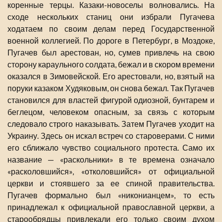
коренные терцы. Казаки-новоселы волновались. На
сходе нескольких станиц они избрали Пугачева
ходатаем по своим делам перед Государственной
военной коллегией. По дороге в Петербург, в Моздоке,
Пугачев был арестован, но, сумев привлечь на свою
сторону караульного солдата, бежал и в скором времени
оказался в Зимовейской. Его арестовали, но, взятый на
поруки казаком Худяковым, он снова бежал. Так Пугачев
становился для властей фигурой одиозной, бунтарем и
беглецом, человеком опасным, за связь с которым
следовало строго наказывать. Затем Пугачев уходит на
Украину. Здесь он искал встреч со староверами. С ними
его сближало чувство социального протеста. Само их
название — «раскольники» в те времена означало
«расколовшийся», «отколовшийся» от официальной
церкви и стоявшего за ее спиной правительства.
Пугачев формально был «никонианцем», то есть
принадлежал к официальной православной церкви, а
старообрядцы привлекали его только своим духом