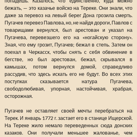
попадешь. Казалось, что единственно, куда можно
бежать, — это казачье войско на Тереке. Они знали, что
даже за перевоз на левый берег Дона грозила смерть.
Пугачев перевез Павлова, но, не найдя дороги, Павлов с
товарищами вернулся, был арестован и указал на
Пугачева, перевезшего его на «ногайскую сторону».
Зная, что ему грозит, Пугачев; бежал в степь. Затем он
поехал в Черкасск, чтобы снять с себя обвинение в
бегстве, но был арестован, бежал, скрывался в
камышах, потом вернулся домой, справедливо
рассудив, что здесь искать его не будут. Во всех этих
поступках сказывается натура Пугачева,
свободолюбивая, упорная, настойчивая, храбрая,
осторожная.
Пугачев не оставляет своей мечты перебраться на
Терек. И январь 1772 г. застает его в станице Ищерской.
На Тереке жило немало переведенных сюда донских
казаков. Они получали меньшее жалованье, чем