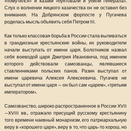
«помутился» и казаки «бунтовали и убили генерала».
Слух о волнении яицкого казачества он не оставил без
внимания. На Добрянском форпосте у Пугачева
родилась мысль объявить себя Петром III.
Как только классовая борьба в России стала выливаться
в грандиозные крестьянские войны, их руководители
начали выступать от имени царя. Болотников назвал
себя воеводой царя Дмитрия Ивановича, под именем
которого действовали самозванцы, являвшиеся
ставленниками польских панов. Разин выступал от
имени царевича Алексея Алексеевича. Пугачев не
выступал от имени царя — он был сам «царем», «третьим
императором».
Самозванство, широко распространенное в России XVII
—XVIII вв., отражало присущий русскому крестьянину
того времени наивный монархизм, его патриархальную
веру в «хорошего царя», веру в то, что царь-то хорош, но