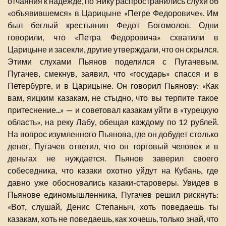
отчаяния к надежде, по Яику распространились слухи об
«объявившемся» в Царицыне «Петре Федоровиче». Им
был беглый крестьянин Федот Богомолов. Одни
говорили, что «Петра Федоровича» схватили в
Царицыне и засекли, другие утверждали, что он скрылся.
Этими слухами Пьянов поделился с Пугачевым.
Пугачев, смекнув, заявил, что «государь» спасся и в
Петербурге, и в Царицыне. Он говорил Пьянову: «Как
вам, яицким казакам, не стыдно, что вы терпите такое
притеснение...» — и советовал казакам уйти в «турецкую
область», на реку Лабу, обещая каждому по 12 рублей.
На вопрос изумленного Пьянова, где он добудет столько
денег, Пугачев ответил, что он торговый человек и в
деньгах не нуждается. Пьянов заверил своего
собеседника, что казаки охотно уйдут на Кубань, где
давно уже обосновались казаки-староверы. Увидев в
Пьянове единомышленника, Пугачев решил рискнуть:
«Вот, слушай, Денис Степаныч, хоть поведаешь ты
казакам, хоть не поведаешь, как хочешь, только знай, что