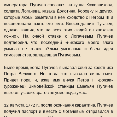
императора, Пугачев сослался на купца Кожевникова,
солдата Логачева, казака Долотина, Коровку и других,
которые якобы заметили в нем сходство с Петром III и
посоветовали взять его имя. Впоследствии Пугачев,
однако, заявил, что на всех этих людей он «показал
ложно». На очной ставке с Логачевым Пугачев
подтвердил, что последний «никакого моего злого
умысла не знал». «Злым умыслом» и была идея
самозванства, овладевшая Пугачевым.
Было время, когда Пугачев выдавал себя за крестника
Петра Великого. Но тогда это вызвало лишь смех.
Придет пора, и, взяв имя внука Петра I, «рожак»
(уроженец) Зимовейской станицы Емельян Пугачев
вызовет у своих врагов не усмешку, а ужас.
12 августа 1772 г., после окончания карантина, Пугачев
получил паспорт и вместе с Логачевым отправился в