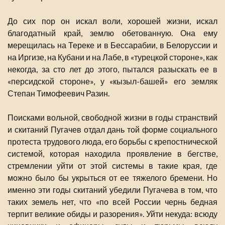
До сих пор он искал воли, хорошей жизни, искал
благодатный край, землю обетованную. Она ему
мерещилась на Тереке и в Бессарабии, в Белоруссии и
на Иргизе, на Кубани и на Лабе, в «турецкой стороне», как
некогда, за сто лет до этого, пытался разыскать ее в
«персидской стороне», у «кызыл-башей» его земляк
Степан Тимофеевич Разин.
Поисками вольной, свободной жизни в годы странствий
и скитаний Пугачев отдал дань той форме социального
протеста трудового люда, его борьбы с крепостнической
системой, которая находила проявление в бегстве,
стремлении уйти от этой системы в такие края, где
можно было бы укрыться от ее тяжелого бремени. Но
именно эти годы скитаний убедили Пугачева в том, что
таких земель нет, что «по всей России чернь бедная
терпит великие обиды и разорения». Уйти некуда: всюду