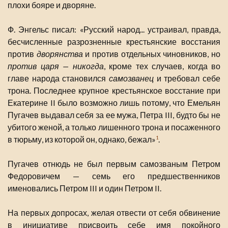
плохи бояре и дворяне.
Ф. Энгельс писал: «Русский народ... устраивал, правда,
бесчисленные разрозненные крестьянские восстания
против
дворянства
и против отдельных чиновников, но
против царя — никогда
, кроме тех случаев, когда во
главе народа становился
самозванец
и требовал себе
трона. Последнее крупное крестьянское восстание при
Екатерине II было возможно лишь потому, что Емельян
Пугачев выдавал себя за ее мужа, Петра III, будто бы не
убитого женой, а только лишенного трона и посаженного
в тюрьму, из которой он, однако, бежал»
.
1
Пугачев отнюдь не был первым самозваным Петром
Федоровичем — семь его предшественников
именовались Петром III и один Петром II.
На первых допросах, желая отвести от себя обвинение
в инициативе присвоить себе имя покойного