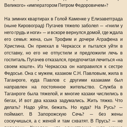
Великого» «императором Петром Федоровичем»?
На зимних квартирах в Голой Каменке у Елизаветграда
(ныне Кировоград) Пугачев тяжело заболел — «гнили у
него грудь и ноги» — и вскоре вернулся домой, где ждала
его семья: жена, сын Трофим и дочери Аграфена и
Христина. Он приехал в Черкасск и пытался уйти в
отставку, но его не отпустили и предложили лечь в
госпиталь. Пугачев отказался, предпочитая лечиться «на
своем коште». Из Черкасска он направился к сестре
Федосье. Она с мужем, казаком С.Н. Павловым, жила в
Таганроге, куда Павлов с другими казаками был
направлен на постоянное жительство. Служба в
Таганроге была тяжелой, и многие казаки числились в
бегах, И вот два казака задумались. Жить тяжко. Что
делать? Надо уйти, бежать. Но куда? На Русь? —
поймают. В Запорожскую Сечь? — без жены
соскучишься, а с женой и там схватят. В Прусь? — не