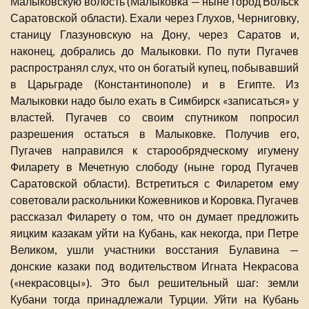
Малыковскую волость (Малыковка — ныне город Вольск
Саратовской области). Ехали через Глухов, Черниговку,
станицу Глазуновскую на Дону, через Саратов и,
наконец, добрались до Малыковки. По пути Пугачев
распространял слух, что он богатый купец, побывавший
в Царьграде (Константинополе) и в Египте. Из
Малыковки надо было ехать в Симбирск «записаться» у
властей. Пугачев со своим спутником попросил
разрешения остаться в Малыковке. Получив его,
Пугачев направился к старообрядческому игумену
Филарету в Мечетную слободу (ныне город Пугачев
Саратовской области). Встретиться с Филаретом ему
советовали раскольники Кожевников и Коровка. Пугачев
рассказал Филарету о том, что он думает предложить
яицким казакам уйти на Кубань, как некогда, при Петре
Великом, ушли участники восстания Булавина —
донские казаки под водительством Игната Некрасова
(«некрасовцы»). Это был решительный шаг: земли
Кубани тогда принадлежали Турции. Уйти на Кубань