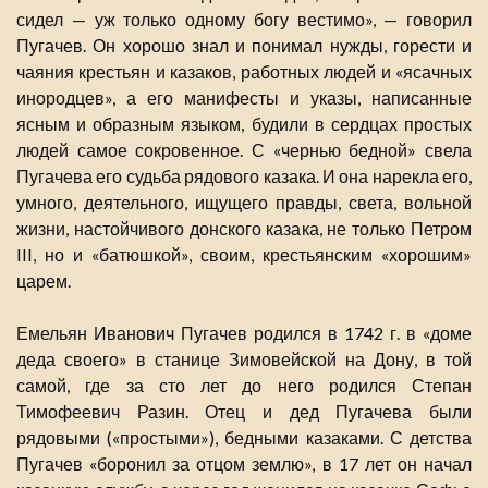
сидел — уж только одному богу вестимо», — говорил
Пугачев. Он хорошо знал и понимал нужды, горести и
чаяния крестьян и казаков, работных людей и «ясачных
инородцев», а его манифесты и указы, написанные
ясным и образным языком, будили в сердцах простых
людей самое сокровенное. С «чернью бедной» свела
Пугачева его судьба рядового казака. И она нарекла его,
умного, деятельного, ищущего правды, света, вольной
жизни, настойчивого донского казака, не только Петром
III, но и «батюшкой», своим, крестьянским «хорошим»
царем.
Емельян Иванович Пугачев родился в 1742 г. в «доме
деда своего» в станице Зимовейской на Дону, в той
самой, где за сто лет до него родился Степан
Тимофеевич Разин. Отец и дед Пугачева были
рядовыми («простыми»), бедными казаками. С детства
Пугачев «боронил за отцом землю», в 17 лет он начал