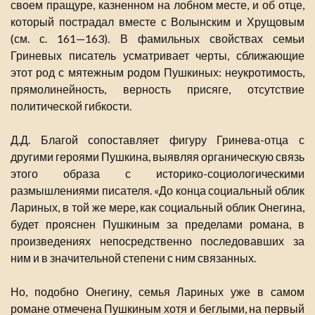
своем пращуре, казненном на лобном месте, и об отце,
который пострадал вместе с Волынским и Хрущовым
(см. с. 161—163). В фамильных свойствах семьи
Гриневых писатель усматривает черты, сближающие
этот род с мятежным родом Пушкиных: неукротимость,
прямолинейность, верность присяге, отсутствие
политической гибкости.
Д.Д. Благой сопоставляет фигуру Гринева-отца с
другими героями Пушкина, выявляя органическую связь
этого образа с историко-социологическими
размышлениями писателя. «До конца социальный облик
Лариных, в той же мере, как социальный облик Онегина,
будет прояснен Пушкиным за пределами романа, в
произведениях непосредственно последовавших за
ним и в значительной степени с ним связанных.
Но, подобно Онегину, семья Лариных уже в самом
романе отмечена Пушкиным хотя и беглыми, на первый