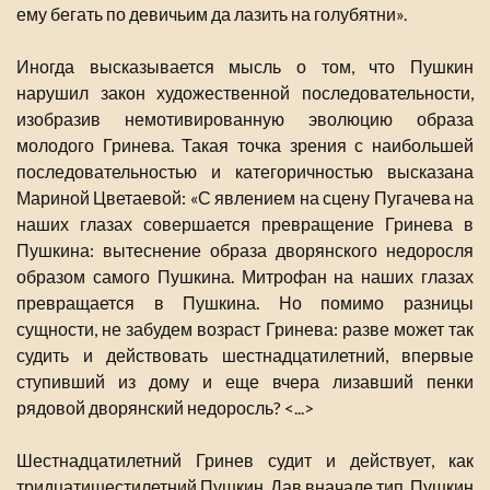
ему бегать по девичьим да лазить на голубятни».
Иногда высказывается мысль о том, что Пушкин
нарушил закон художественной последовательности,
изобразив немотивированную эволюцию образа
молодого Гринева. Такая точка зрения с наибольшей
последовательностью и категоричностью высказана
Мариной Цветаевой: «С явлением на сцену Пугачева на
наших глазах совершается превращение Гринева в
Пушкина: вытеснение образа дворянского недоросля
образом самого Пушкина. Митрофан на наших глазах
превращается в Пушкина. Но помимо разницы
сущности, не забудем возраст Гринева: разве может так
судить и действовать шестнадцатилетний, впервые
ступивший из дому и еще вчера лизавший пенки
рядовой дворянский недоросль? <...>
Шестнадцатилетний Гринев судит и действует, как
тридцатишестилетний Пушкин. Дав вначале тип, Пушкин