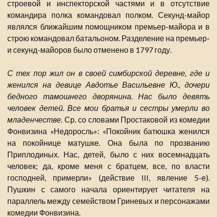
строевой и инспекторской частями и в отсутствие
командира полка командовал полком. Секунд-майор
являлся ближайшим помощником премьер-майора и в
строю командовал батальоном. Разделение на премьер-
и секунд-майоров было отменено в 1797 году.
С тех пор жил он в своей симбирской деревне, где и
женился на девице Авдотье Васильевне Ю., дочери
бедного тамошнего дворянина. Нас было девять
человек детей. Все мои братья и сестры умерли во
младенчестве.
Ср. со словами Простаковой из комедии
Фонвизина «Недоросль»: «Покойник батюшка женился
на покойнице матушке. Она была по прозванию
Приплодиных. Нас, детей, было с них восемнадцать
человек; да, кроме меня с братцем, все, по власти
господней, примерли» (действие III, явление 5-е).
Пушкин с самого начала ориентирует читателя на
параллель между семейством Гриневых и персонажами
комедии Фонвизина.