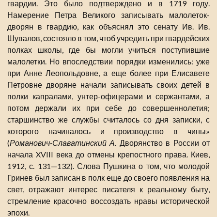
гвардии. Это было подтверждено и в 1719 году.
Намерение Петра Великого записывать малолеток-
дворян в гвардию, как объяснял это сенату Ив. Ив.
Шувалов, состояло в том, чтоб учредить при гвардейских
полках школы, где бы могли учиться поступившие
малолетки. Но впоследствии порядки изменились: уже
при Анне Леопольдовне, а еще более при Елисавете
Петровне дворяне начали записывать своих детей в
полки капралами, унтер-офицерами и сержантами, а
потом держали их при себе до совершеннолетия;
старшинство же службы считалось со дня записки, с
которого начиналось и производство в чины»
(
Романович-Славатинский А.
Дворянство в России от
начала XVIII века до отмены крепостного права. Киев,
1912, с. 131—132). Слова Пушкина о том, что молодой
Гринев был записан в полк еще до своего появления на
свет, отражают интерес писателя к реальному быту,
стремление красочно воссоздать нравы исторической
эпохи.