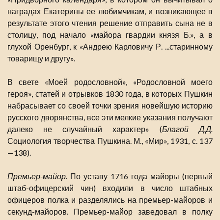
наградах Екатерины ее любимчикам, и возникающее в
результате этого чтения решение отправить сына не в
столицу, под начало «майора гвардии князя Б.», а в
глухой Оренбург, к «Андрею Карловичу Р. ...старинному
товарищу и другу».
В свете «Моей родословной», «Родословной моего
героя», статей и отрывков 1830 года, в которых Пушкин
набрасывает со своей точки зрения новейшую историю
русского дворянства, все эти мелкие указания получают
далеко не случайный характер» (
Благой Д.Д.
Социология творчества Пушкина. М., «Мир», 1931, с. 137
—138).
Премьер-майор.
По уставу 1716 года майоры (первый
штаб-офицерский чин) входили в число штабных
офицеров полка и разделялись на премьер-майоров и
секунд-майоров. Премьер-майор заведовал в полку