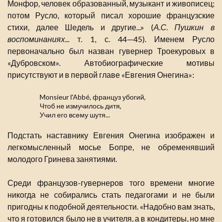
Монфор, человек образованный, музыкант и живописец;
потом Русло, который писал хорошие французские
стихи, далее Шедель и другие...» (
А.С. Пушкин в
воспоминаниях
... т. 1, с. 44—45). Именем Русло
первоначально был назван гувернер Троекуровых в
«Дубровском». Автобиографические мотивы
присутствуют и в первой главе «Евгения Онегина»:
Monsieur l'Abbé, француз убогий,
Чтоб не измучилось дитя,
Учил его всему шутя...
Подстать наставнику Евгения Онегина изображен и
легкомысленный мосье Бопре, не обременявший
молодого Гринева занятиями.
Среди французов-гувернеров того времени многие
никогда не собирались стать педагогами и не были
пригодны к подобной деятельности. «Надобно вам знать,
что я готовился было не в учителя, а в кондитеры, но мне