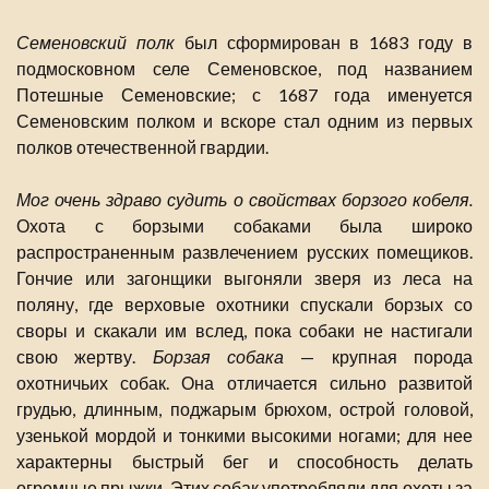
Семеновский полк
был сформирован в 1683 году в
подмосковном селе Семеновское, под названием
Потешные Семеновские; с 1687 года именуется
Семеновским полком и вскоре стал одним из первых
полков отечественной гвардии.
Мог очень здраво судить о свойствах борзого кобеля.
Охота с борзыми собаками была широко
распространенным развлечением русских помещиков.
Гончие или загонщики выгоняли зверя из леса на
поляну, где верховые охотники спускали борзых со
своры и скакали им вслед, пока собаки не настигали
свою жертву.
Борзая собака
— крупная порода
охотничьих собак. Она отличается сильно развитой
грудью, длинным, поджарым брюхом, острой головой,
узенькой мордой и тонкими высокими ногами; для нее
характерны быстрый бег и способность делать
огромные прыжки. Этих собак употребляли для охоты за