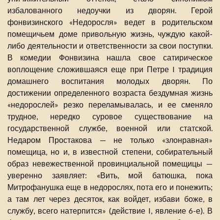
избалованного недоучки из дворян. Герой
фонвизинского «Недоросля» ведет в родительском
помещичьем доме привольную жизнь, чуждую какой-
либо деятельности и ответственности за свои поступки.
В комедии Фонвизина нашла свое сатирическое
воплощение сложившаяся еще при Петре I традиция
домашнего воспитания молодых дворян. По
достижении определенного возраста бездумная жизнь
«недорослей» резко переламывалась, и ее сменяло
трудное, нередко суровое существование на
государственной службе, военной или статской.
Недаром Простакова — не только «злонравная»
помещица, но и, в известной степени, собирательный
образ невежественной провинциальной помещицы —
уверенно заявляет: «Вить, мой батюшка, пока
Митрофанушка еще в недорослях, пота его и понежить;
а там лет через десяток, как войдет, избави боже, в
службу, всего натерпится» (действие I, явление 6-е). В