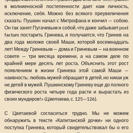
в молниеносной постепенности дает нам личность,
исключение, себя. Можно без всякого преувеличения
сказать: Пушкин начал с Митрофана и кончил — собою.
Он так занят Пугачевым и собой, что даже забывает post
factum постарить Гринева, и получается, что Гринев на
два года моложе своей Маши, которой восемнадцать
лет! Между Гриневым — дома и Гриневым — на военном
совете — три месяца времени, а на самом деле по
крайней мере десять лет роста. Объяснить этот рост
появлением в жизни Гринева этой самой Маши —
наивность: любовь мужей обращает в детей, но никак уж
не детей в мужей. Пушкинскому Гриневу еще до полного
физического роста четыре года расти и вырастать из
своих мундиров!» (
Цветаева
, с. 125—126).
С Цветаевой согласиться трудно. Мы не можем
обнаружить в тексте «Капитанской дочки» ни одного
поступка Гринева, который свидетельствовал бы о его