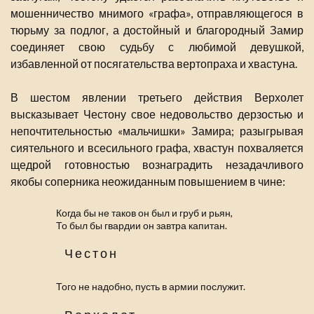
мошенничество мнимого «графа», отправляющегося в
тюрьму за подлог, а достойный и благородный Замир
соединяет свою судьбу с любимой девушкой,
избавленной от посягательства вертопраха и хвастуна.
В шестом явлении третьего действия Верхолет
высказывает Честону свое недовольство дерзостью и
непочтительностью «мальчишки» Замира; разыгрывая
сиятельного и всесильного графа, хвастун похваляется
щедрой готовностью вознаградить незадачливого
якобы соперника неожиданным повышением в чине:
Когда бы не таков он был и груб и рьян,
То был бы гвардии он завтра капитан.
Честон
Того не надобно, пусть в армии послужит.