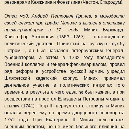
резонерами Княжнина и Фонвизина (Честон, Стародум).
Отец мой, Андрей Петрович Гринев, в молодости
своей служил при графе Минихе и вышел в отставку
премьер-майором в 17... году.
Миних Буркхард-
Христофор Антонович (1683—1767) — полководец и
политический деятель. Принятый на русскую службу
Петром I, он был назначен петербургским генерал-
губернатором, а затем в 1732 году президентом
Военной коллегии и генерал-фельдмаршалом; провел
ряд реформ в устройстве русской армии, учредил
Шляхетский кадетский корпус. Миних принимал
деятельное участие в политических интригах того
времени, в результате чего едва he был казнен, а при
восшествии на престол Елизаветы Петровны угодил в
ссылку (1741). Петр III вернул его в столицу, и Миних
остался верен ему во время дворцового переворота
1762 года. При Екатерине II Миних пользовался
внешним почетом, но не имел большого влияния на