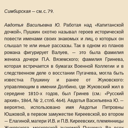
Симбирская
— см. с. 79.
Авдотья Васильевна Ю.
Работая над «Капитанской
дочкой», Пушкин охотно называл героев исторической
повести именами своих знакомых и лиц, о которых он
слышал те или иные рассказы. Так в одном из планов
романа фигурирует Валуев, — это была фамилия
жениха дочери П.А. Вяземского; фамилия Гринева,
которая встречается в бумагах Военной Коллегии и в
следственном деле о восстании Пугачева, могла быть
известна Пушкину и ранее от Жуковского:
управляющим в имении Долбино, где Жуковский жил в
середине 1810-х годов, был Гринев (см.: «Русский
архив», 1864, № 2, стлб. 464). Авдотья Васильевна Ю. —
вероятно, использовано имя Авдотьи Петровны
Юшковой, в первом замужестве Киреевской, во втором
— Елагиной, матери И.В. и П.В. Киреевских, племянницы
Жуковского, московской знакомой Пушкина. Во всех