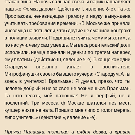
стакан вина. На ночь сальная свеча, и парик направляет
наш же Фомка даром» (действие I, явление 6-е). Та же
Простакова, ненавидящая грамоту и науку, вынуждена
учитывать требования времени: «В Москве же приняли
иноземца на пять лет и, чтоб другие не сманили, контракт
в полиции заявили. Подрядился учить, чему мы хотим, а
по нас учи, чему сам умеешь. Мы весь родительский долг
исполнили, немца приняли и деньги по третям наперед
ему платим» (действие III, явление 5-е). В конце комедии
Стародум внезапно узнает в воспитателе
Митрофанушки своего бывшего кучера: «Стародум. А ты
здесь в учителях? Вральман! Я думал, право, что ты
человек добрый и не за свое не возьмешься. Вральман.
Та што телать, мой патюшка? Не я перфый, не я
послетний. Три месеса ф Москве шатался пез мест,
кутшер нихте не ната. Пришло мне липо с голот мереть,
липо учитель...» (действие V, явление 6-е).
Прачка Палашка, толстая и рябая девка, и кривая