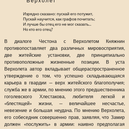
Верхолет
Изрядно сказано: пускай его потужит,
Пускай научится, как графов почитать;
И лучше бы отец его не мог сказать...
Но кто его отец?
В диалоге Честона с Верхолетом Княжнин
противопоставляет два различных мировосприятия,
две житейские установки, две принципиально
противоположные жизненные позиции. В уста
Верхолета автор вкладывает общераспространенное
утверждение о том, что успешно складывающаяся
карьера в гвардии — верх житейского благополучия;
служба же в армии, по мнению этого предшественника
гоголевского Хлестакова, любителя легкой и
«блестящей» жизни, — величайшее несчастье,
невезение и большая неудача. По мнению Верхолета,
его собеседник совершенно прав, заявляя, что Замир
должен «послужить» в армии: наивно предполагая