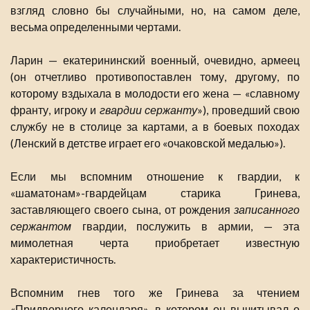
взгляд словно бы случайными, но, на самом деле,
весьма определенными чертами.
Ларин — екатерининский военный, очевидно, армеец
(он отчетливо противопоставлен тому, другому, по
которому вздыхала в молодости его жена — «славному
франту, игроку и
гвардии сержанту
»), проведший свою
службу не в столице за картами, а в боевых походах
(Ленский в детстве играет его «очаковской медалью»).
Если мы вспомним отношение к гвардии, к
«шаматонам»-гвардейцам старика Гринева,
заставляющего своего сына, от рождения
записанного
сержантом
гвардии, послужить в армии, — эта
мимолетная черта приобретает известную
характеристичность.
Вспомним гнев того же Гринева за чтением
«Придворного календаря», в котором он вычитывал о