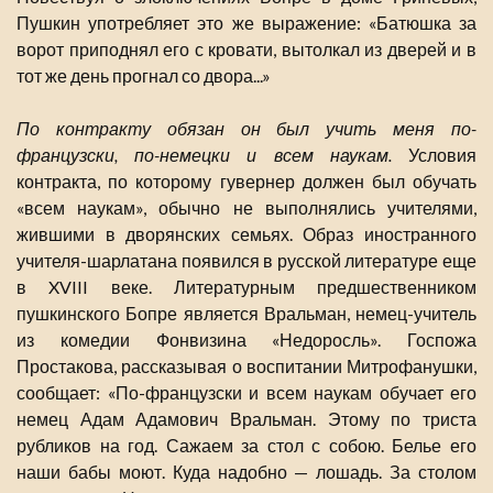
Пушкин употребляет это же выражение: «Батюшка за
ворот приподнял его с кровати, вытолкал из дверей и в
тот же день прогнал со двора...»
По контракту обязан он был учить меня по-
французски, по-немецки и всем наукам.
Условия
контракта, по которому гувернер должен был обучать
«всем наукам», обычно не выполнялись учителями,
жившими в дворянских семьях. Образ иностранного
учителя-шарлатана появился в русской литературе еще
в XVIII веке. Литературным предшественником
пушкинского Бопре является Вральман, немец-учитель
из комедии Фонвизина «Недоросль». Госпожа
Простакова, рассказывая о воспитании Митрофанушки,
сообщает: «По-французски и всем наукам обучает его
немец Адам Адамович Вральман. Этому по триста
рубликов на год. Сажаем за стол с собою. Белье его
наши бабы моют. Куда надобно — лошадь. За столом