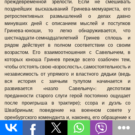
преждевременной зрелости. Если не смешивать
позднейших высказываний Гринева-мемуариста, его
ретроспективных размышлений о делах давно
минувших дней с описанием мыслей и поступков
Гринева-юноши, то легко обнаруживается, что
шестнадцати-семнадцатилетний Гринев сплошь и
рядом действует в полном соответствии со своим
возрастом. Его взаимоотношения с Савельичем, в
которых юноша Гринев прежде всего озабочен тем,
чтобы отстоять свою «взрослость», самостоятельность и
независимость от упрямого и властного дядьки (ведь
вся история с заячьим тулупом начинается и
развивается «назло Савельичу»: деспотизм
преданности старого слуги герой постоянно ощущает
после проигрыша в трактире); ссора и дуэль со
Швабриным; поведение на военном совете у
оренбургского коменданта и, наконец, его обращение к
генералу Р. с просьбой послать отряд
правительственных войск в Белогорскую крепость,