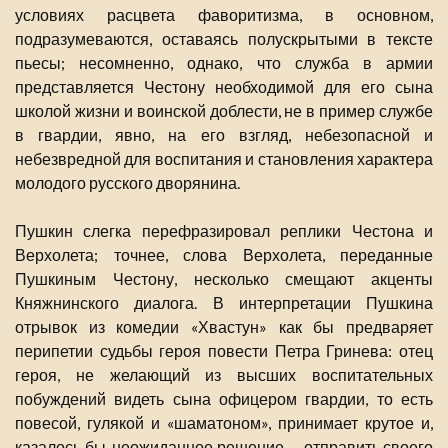
условиях расцвета фаворитизма, в основном,
подразумеваются, оставаясь полускрытыми в тексте
пьесы; несомненно, однако, что служба в армии
представляется Честону необходимой для его сына
школой жизни и воинской доблести, не в пример службе
в гвардии, явно, на его взгляд, небезопасной и
небезвредной для воспитания и становления характера
молодого русского дворянина.
Пушкин слегка перефразировал реплики Честона и
Верхолета; точнее, слова Верхолета, переданные
Пушкиным Честону, несколько смещают акценты
Княжнинского диалога. В интерпретации Пушкина
отрывок из комедии «Хвастун» как бы предваряет
перипетии судьбы героя повести Петра Гринева: отец
героя, не желающий из высших воспитательных
побуждений видеть сына офицером гвардии, то есть
повесой, гулякой и «шаматоном», принимает крутое и,
казалось бы, неожиданное решение — отправить своего