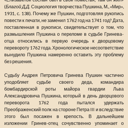
(
Благой Д.Д.
Социология творчества Пушкина, М., «Мир»,
1931, с. 138). Почему же Пушкин, подготовляя рукопись
повести к печати, не заменил 1762 год на 1741 год? Дата,
поставленная в рукописи, свидетельствует о том, что
размышления Пушкина о переломе в судьбе Гринева-
отца относились в первую очередь к дворцовому
перевороту 1762 года. Хронологическое несоответствие
вынудило Пушкина намеренно оставить эту проблему
без решения.
Судьбу Андрея Петровича Гринева Пушкин частично
уподобляет судьбе своего деда, командира
бомбардирской роты майора гвардии Льва
Александровича Пушкина, который в день дворцового
переворота 1762 года пытался удержать
Преображенский полк на стороне Петра III и вследствие
этого был посажен в крепость. В дальнейшем
изложении Гринев-отец сочувственно упоминает о