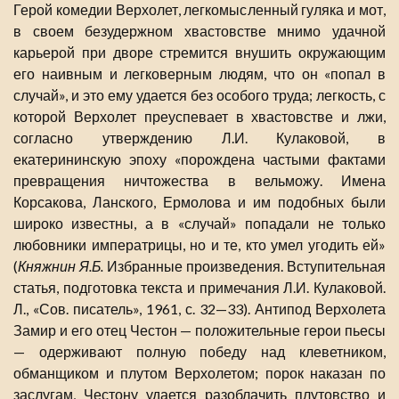
Герой комедии Верхолет, легкомысленный гуляка и мот,
в своем безудержном хвастовстве мнимо удачной
карьерой при дворе стремится внушить окружающим
его наивным и легковерным людям, что он «попал в
случай», и это ему удается без особого труда; легкость, с
которой Верхолет преуспевает в хвастовстве и лжи,
согласно утверждению Л.И. Кулаковой, в
екатерининскую эпоху «порождена частыми фактами
превращения ничтожества в вельможу. Имена
Корсакова, Ланского, Ермолова и им подобных были
широко известны, а в «случай» попадали не только
любовники императрицы, но и те, кто умел угодить ей»
(
Княжнин Я.Б.
Избранные произведения. Вступительная
статья, подготовка текста и примечания Л.И. Кулаковой.
Л., «Сов. писатель», 1961, с. 32—33). Антипод Верхолета
Замир и его отец Честон — положительные герои пьесы
— одерживают полную победу над клеветником,
обманщиком и плутом Верхолетом; порок наказан по
заслугам, Честону удается разоблачить плутовство и