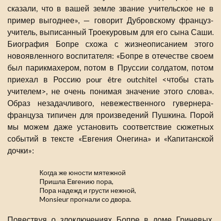
сказали, что в вашей земле звание учительское не в
пример выгоднее», — говорит Дубровскому француз-
учитель, выписанный Троекуровым для его сына Саши.
Биография Бопре схожа с жизнеописанием этого
новоявленного воспитателя: «Бопре в отечестве своем
был парикмахером, потом в Пруссии солдатом, потом
приехал в Россию pour être outchitel <чтобы стать
учителем>, не очень понимая значение этого слова».
Образ незадачливого, невежественного гувернера-
француза типичен для произведений Пушкина. Порой
мы можем даже установить соответствие сюжетных
событий в тексте «Евгения Онегина» и «Капитанской
дочки»:
Когда же юности мятежной
Пришла Евгению пора,
Пора надежд и грусти нежной,
Monsieur прогнали со двора.
Повествуя о злоключениях Бопре в доме Гриневых,