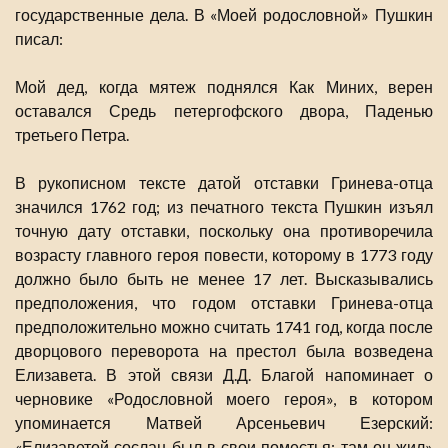
государственные дела. В «Моей родословной» Пушкин
писал:
Мой дед, когда мятеж поднялся Как Миних, верен
оставался Средь петергофского двора, Паденью
третьего Петра.
В рукописном тексте датой отставки Гринева-отца
значился 1762 год; из печатного текста Пушкин изъял
точную дату отставки, поскольку она противоречила
возрасту главного героя повести, которому в 1773 году
должно было быть не менее 17 лет. Высказывались
предположения, что годом отставки Гринева-отца
предположительно можно считать 1741 год, когда после
дворцового переворота на престол была возведена
Елизавета. В этой связи Д.Д. Благой напоминает о
черновике «Родословной моего героя», в котором
упоминается Матвей Арсеньевич Езерский:
«Елизаветой сослан был в свои поместья; там он жил»