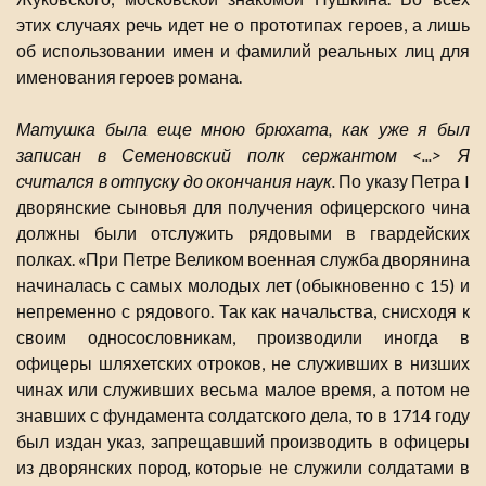
этих случаях речь идет не о прототипах героев, а лишь
об использовании имен и фамилий реальных лиц для
именования героев романа.
Матушка была еще мною брюхата, как уже я был
записан в Семеновский полк сержантом <...> Я
считался в отпуску до окончания наук.
По указу Петра I
дворянские сыновья для получения офицерского чина
должны были отслужить рядовыми в гвардейских
полках. «При Петре Великом военная служба дворянина
начиналась с самых молодых лет (обыкновенно с 15) и
непременно с рядового. Так как начальства, снисходя к
своим односословникам, производили иногда в
офицеры шляхетских отроков, не служивших в низших
чинах или служивших весьма малое время, а потом не
знавших с фундамента солдатского дела, то в 1714 году
был издан указ, запрещавший производить в офицеры
из дворянских пород, которые не служили солдатами в