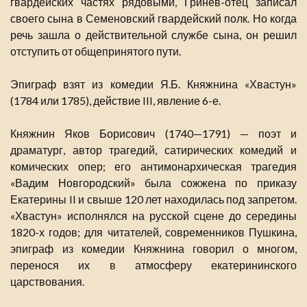
гвардейских частях рядовыми, Гринев-отец записал
своего сына в Семеновский гвардейский полк. Но когда
речь зашла о действительной службе сына, он решил
отступить от общепринятого пути.
Эпиграф взят из комедии Я.Б. Княжнина «Хвастун»
(1784 или 1785), действие III, явление 6-е.
Княжнин Яков Борисович (1740—1791) — поэт и
драматург, автор трагедий, сатирических комедий и
комических опер; его антимонархическая трагедия
«Вадим Новгородский» была сожжена по приказу
Екатерины II и свыше 120 лет находилась под запретом.
«Хвастун» исполнялся на русской сцене до середины
1820-х годов; для читателей, современников Пушкина,
эпиграф из комедии Княжнина говорил о многом,
перенося их в атмосферу екатерининского
царствования.