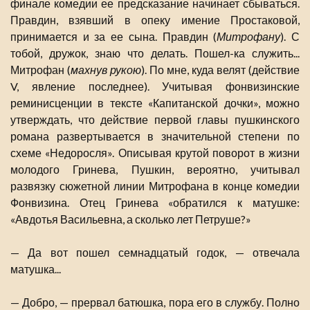
финале комедии ее предсказание начинает сбываться.
Правдин, взявший в опеку имение Простаковой,
принимается и за ее сына. Правдин (
Митрофану
). С
тобой, дружок, знаю что делать. Пошел-ка служить...
Митрофан (
махнув рукою
). По мне, куда велят (действие
V, явление последнее). Учитывая фонвизинские
реминисценции в тексте «Капитанской дочки», можно
утверждать, что действие первой главы пушкинского
романа развертывается в значительной степени по
схеме «Недоросля». Описывая крутой поворот в жизни
молодого Гринева, Пушкин, вероятно, учитывал
развязку сюжетной линии Митрофана в конце комедии
Фонвизина. Отец Гринева «обратился к матушке:
«Авдотья Васильевна, а сколько лет Петруше?»
— Да вот пошел семнадцатый годок, — отвечала
матушка...
— Добро, — прервал батюшка, пора его в службу. Полно