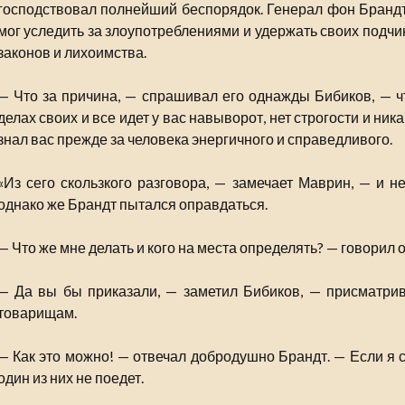
господствовал полнейший беспорядок. Генерал фон Брандт,
мог уследить за злоупотреблениями и удержать своих подч
законов и лихоимства.
— Что за причина, — спрашивал его однажды Бибиков, — ч
делах своих и все идет у вас навыворот, нет строгости и ни
знал вас прежде за человека энергичного и справедливого.
«Из сего скользкого разговора, — замечает Маврин, — и н
однако же Брандт пытался оправдаться.
— Что же мне делать и кого на места определять? — говорил
— Да вы бы приказали, — заметил Бибиков, — присматрив
товарищам.
— Как это можно! — отвечал добродушно Брандт. — Если я с
один из них не поедет.