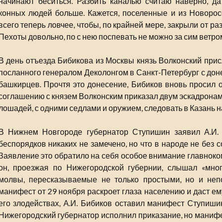
начинают беситься. Разбить каналью считаю наверно, да
конных людей больше. Кажется, поселенные и из Новорос
всего теперь ловчее, чтобы, по крайней мере, закрыли от ра
Пехоты довольно, по с нею поспевать не можно за сим ветро
В день отъезда Бибикова из Москвы князь Волконский прис
посланного генералом Деколонгом в Санкт-Петербург с дон
башкирцев. Прочтя это донесение, Бибиков вновь просил о
соглашению с князем Волконским приказал двум эскадронам 
лошадей, с одними седлами и оружием, следовать в Казань 
В Нижнем Новгороде губернатор Ступишин заявил А.И. Б
беспорядков никаких не замечено, но что в народе не без 
Заявление это обратило на себя особое внимание главноко
он, проезжая по Нижегородской губернии, слышал «мно
молвы, пересказываемые не только простыми, но и не
манифест от 29 ноября раскроет глаза населению и даст ем
его злодействах, А.И. Бибиков оставил манифест Ступишин
Нижегородский губернатор исполнил приказание, но манифе