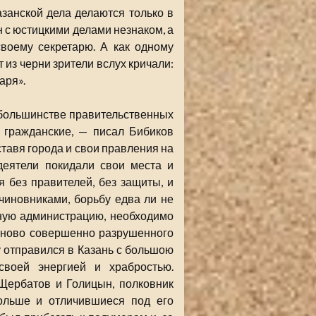
азанской дела делаются только в
н с юстицкими делами незнаком, а
своему секретарю. А как одному
т из черни зрители вслух кричали:
аря».
в большинстве правительственных
 гражданские, — писал Бибиков
оставя города и свои правления на
деятели покидали свои места и
 без правителей, без защиты, и
 чиновниками, борьбу едва ли не
тную администрацию, необходимо
заново совершенно разрушенного
у отправился в Казань с большою
своей энергией и храбростью.
Щербатов и Голицын, полковник
ольше и отличившиеся под его