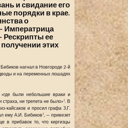
ань и свидание его
ые порядки в крае.
янства о
— Императрица
— Рескрипты ее
 получении этих
 Бибиков нагнал в Новгороде 2-й
одводы и на переменных лошадях
, «где были небольшие враки и
и страха, ни трепета не было»
. В
2
з-кайсаков и просил графа З.Г.
л ему А.И. Бибиков
, — привезет
3
е в прибавок то, что киргизцы