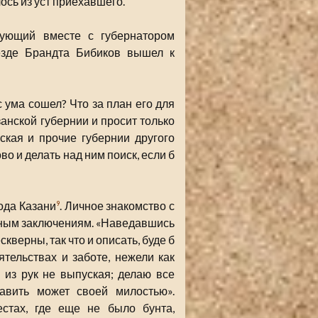
ось из уст приехавшего.
дующий вместе с губернатором
езде Брандта Бибиков вышел к
с ума сошел? Что за план его для
анской губернии и просит только
ская и прочие губернии другого
о и делать над ним поиск, если б
ода Казани
. Личное знакомство с
9
ным заключениям. «Наведавшись
скверны, так что и описать, буде б
ятельствах и заботе, нежели как
 из рук не выпуская; делаю все
вить может своей милостью».
стах, где еще не было бунта,