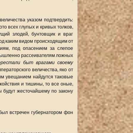
величества указом подтвердить:
ото всех глупых и кривых толков,
ущий злодей, бунтовщик и враг
 под каким видом происходящим от
иям, под опасением за слепое
умышленно рассеивателям ложных
рестали быт врагами своему
ераторского величества, яко от
сим увещанием найдутся таковые
койствия и тишины, то все оные,
ы будут жесточайшему по закону
 был встречен губернатором фон