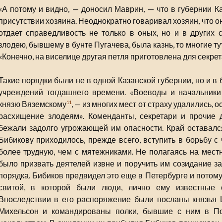
«А потому и видно, — доносил Маврин, — что в губернии К
присутствии хозяина. Неоднократно говаривал хозяин, что о
отдает справедливость не только в оных, но и в других 
злодею, бывшему в бунте Пугачева, была казнь, то многие ту
«Конечно, на виселице другая петля приготовлена для секрет
Такие порядки были не в одной Казанской губернии, но и 
учреждений тогдашнего времени. «Воеводы и начальники
князю Вяземскому
, — из многих мест от страху удалились, 
11
расхищение злодеям». Коменданты, секретари и прочие 
бежали задолго угрожающей им опасности. Край оставался
Бибикову приходилось, прежде всего, вступить в борьбу с
более трудную, чем с мятежниками. Не полагаясь на мес
было призвать деятелей извне и поручить им созидание 
порядка. Бибиков предвидел это еще в Петербурге и потом
свитой, в которой были люди, лично ему известные 
Впоследствии в его распоряжение были посланы князья 
Михельсон и командированы полки, бывшие с ним в П