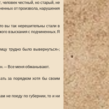
 человек честный, но старый, не
иненных от произвола, нарушения
то вы так нерешительны стали в
какого взыскания с подчиненных. Я
емцу трудно было вывернуться»;
 он. — Все меня обманывают.
ать за порядком хотя бы своим
ам не поеду по губернии, то и ни