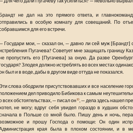
— Для чего дали Пугачеву так усилиться? — невольно вырвал
Брандт не дал на это прямого ответа, и главнокоман
отправились в особую комнату для совещаний. По отъ
собравшимся для его встречи.
— Государи мои, — сказал он, — давно ли сей муж [Брандт] 
истребления Пугачева? Советует мне защищать границу Каз
не пропустить его [Пугачева] за оную. Да разве Оренбург
государя? Злодея должно истреблять во всех местах одинаков
он был и в воде, дабы в другом виде оттуда не показался.
Эти слова ободрили присутствовавших и все население гор
положением дел приводило Бибикова к самым неутешитель
о всех обстоятельствах, — писал он
, — дела здесь нашел пре
10
хотел, не могу; вдруг себя увидел гораздо в худших обсто
сначала в Польше со мной было. Пишу день и ночь, пера
возможное и прошу Господа о помощи: Он один испра
Администрация края была в плохом состоянии, и в ме