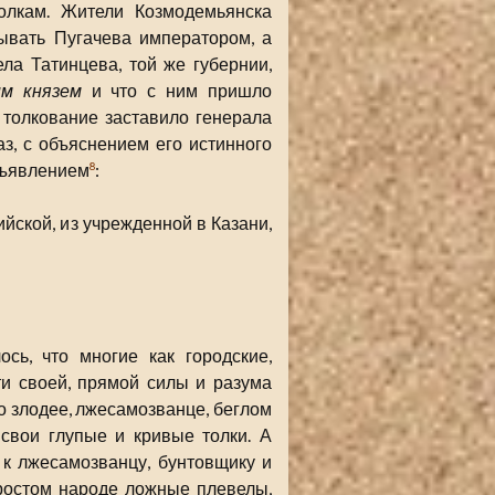
олкам. Жители Козмодемьянска
ывать Пугачева императором, а
ела Татинцева, той же губернии,
м князем
и что с ним пришло
 толкование заставило генерала
з, с объяснением его истинного
объявлением
:
8
йской, из учрежденной в Казани,
сь, что многие как городские,
ти своей, прямой силы и разума
 злодее, лжесамозванце, беглом
свои глупые и кривые толки. А
 к лжесамозванцу, бунтовщику и
ростом народе ложные плевелы,