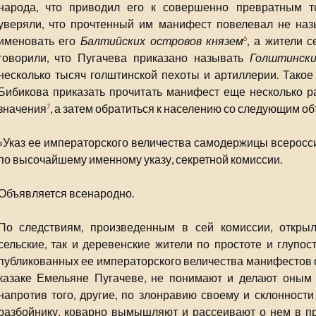
народа, что приводил его к совершенно превратным т
уверяли, что прочтенный им манифест повелевал не наз
именовать его
Балтийских островов князем
, а жители с
6
говорили, что Пугачева приказано называть
Голштински
несколько тысяч голштинской пехоты и артиллерии. Такое
Бибикова приказать прочитать манифест еще несколько ра
значения
, а затем обратиться к населению со следующим 
7
«Указ ее императорского величества самодержицы всеросси
по высочайшему именному указу, секретной комиссии.
Объявляется всенародно.
По следствиям, произведенным в сей комиссии, открыло
сельские, так и деревенские жители по простоте и глупос
публикованных ее императорского величества манифестов о
казаке Емельяне Пугачеве, не понимают и делают оным 
напротив того, другие, по злонравию своему и склонности
разбойнику, коварно вымышляют и рассеивают о нем в п