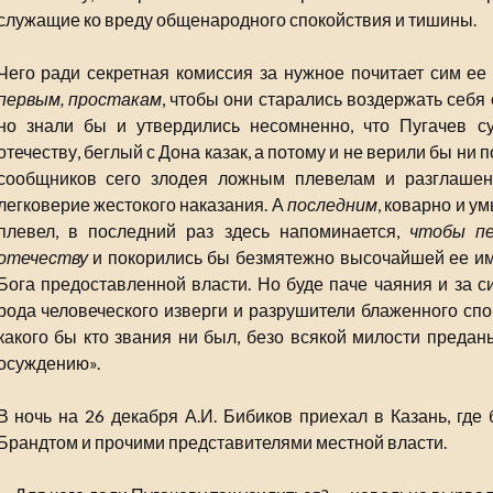
служащие ко вреду общенародного спокойствия и тишины.
Чего ради секретная комиссия за нужное почитает сим ее 
первым, простакам
, чтобы они старались воздержать себя 
но знали бы и утвердились несомненно, что Пугачев с
отечеству, беглый с Дона казак, а потому и не верили бы ни
сообщников сего злодея ложным плевелам и разглашен
легковерие жестокого наказания. А
последним
, коварно и 
плевел, в последний раз здесь напоминается,
чтобы пе
отечеству
и покорились бы безмятежно высочайшей ее имп
Бога предоставленной власти. Но буде паче чаяния и за 
рода человеческого изверги и разрушители блаженного спо
какого бы кто звания ни был, безо всякой милости предан
осуждению».
В ночь на 26 декабря А.И. Бибиков приехал в Казань, где
Брандтом и прочими представителями местной власти.