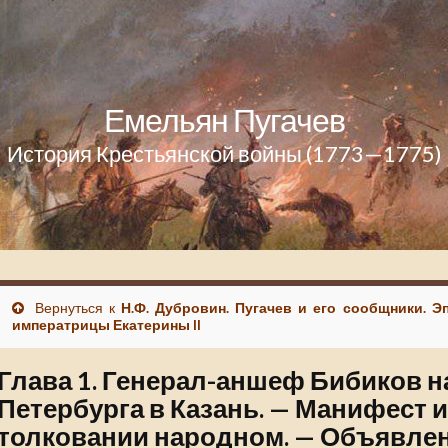
Емельян Пугачев
История Крестьянской войны (1773—1775)
Вернуться к
Н.Ф. Дубровин. Пугачев и его сообщники. Э
императрицы Екатерины II
Глава 1. Генерал-аншеф Бибиков на
Петербурга в Казань. — Манифест 
толковании народном. — Объявлен