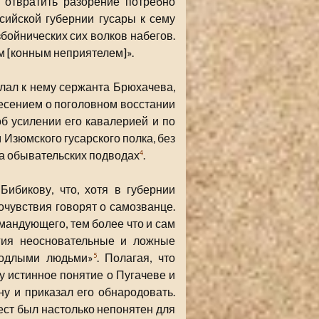
 отвратить разорение потребно
сийской губернии гусары к сему
збойнических сих волков набегов.
м [конным неприятелем]».
лал к нему сержанта Брюхачева,
есением о поголовном восстании
б усилении его кавалерией и по
Изюмского гусарского полка, без
на обывательских подводах
.
4
ибикову, что, хотя в губернии
сочувствия говорят о самозванце.
мандующего, тем более что и сам
гия неосновательные и ложные
подлыми людьми»
. Полагая, что
5
у истинное понятие о Пугачеве и
у и приказал его обнародовать.
ст был настолько непонятен для