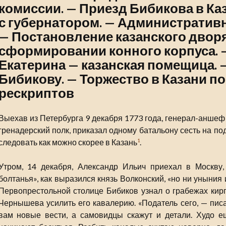
комиссии. — Приезд Бибикова в Каз
с губернатором. — Административн
— Постановление казанского двор
сформировании конного корпуса. 
Екатерина — казанская помещица. 
Бибикову. — Торжество в Казани по
рескриптов
Выехав из Петербурга 9 декабря 1773 года, генерал-аншеф
гренадерский полк, приказал одному батальону сесть на п
следовать как можно скорее в Казань
.
1
Утром, 14 декабря, Александр Ильич приехал в Москву
болтанья», как выразился князь Волконский, «но ни уныния 
Первопрестольной столице Бибиков узнал о грабежах кирги
Чернышева усилить его кавалерию. «Податель сего, — писа
вам новые вести, а самовидцы скажут и детали. Худо ещ