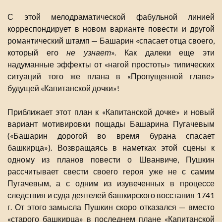
С этой мелодраматической фабульной линией
корреспондирует в новом варианте повести и другой
романтический штамп — Башарин «спасает отца своего,
который его
не узнает
». Как далеки еще эти
надуманные эффекты от «нагой простоты» типических
ситуаций того же плана в «Пропущенной главе»
будущей «Капитанской дочки»!
Приближает этот план к «Капитанской дочке» и новый
вариант мотивировки пощады Башарина Пугачевым
(«Башарин дорогой во время бурана спасает
башкирца»). Возвращаясь в наметках этой сцены к
одному из планов повести о Шванвиче, Пушкин
рассчитывает свести своего героя уже не с самим
Пугачевым, а с одним из изувеченных в процессе
следствия и суда деятелей башкирского восстания 1741
г. От этого замысла Пушкин скоро отказался — вместо
«старого башкирца» в последнем плане «Капитанской