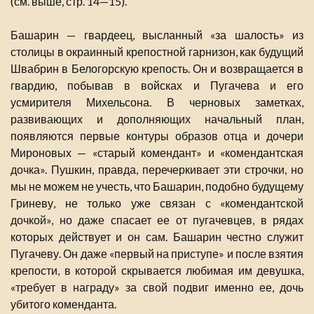
(см. выше, стр. 14—15).
Башарин — гвардеец, высланный «за шалость» из
столицы в окраинный крепостной гарнизон, как будущий
Швабрин в Белогорскую крепость. Он и возвращается в
гвардию, побывав в войсках и Пугачева и его
усмирителя Михельсона. В черновых заметках,
развивающих и дополняющих начальный план,
появляются первые контуры образов отца и дочери
Мироновых — «старый комендант» и «комендантская
дочка». Пушкин, правда, перечеркивает эти строчки, но
мы не можем не учесть, что Башарин, подобно будущему
Гриневу, не только уже связан с «комендантской
дочкой», но даже спасает ее от пугачевцев, в рядах
которых действует и он сам. Башарин честно служит
Пугачеву. Он даже «первый на приступе» и после взятия
крепости, в которой скрывается любимая им девушка,
«требует в награду» за свой подвиг именно ее, дочь
убитого коменданта.