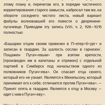
этому плану и, перечитав его, в порядке частичного
корректирования старого замысла, набросал там же, на
обороте соседнего чистого листа, новый вариант
фабулы волновавшей его повести о дворянине-
пугачевце. Приводим эту запись (VIII, ч. 2, 928—929)
полностью:
«Башарин отцом своим привезен в П<етер>б<ург> и
записан в гвардию. За шалость сослан в гарнизон
.
*
Пощажен Пугач<евым> при взятии крепости,
[произведен им в капитаны и отряжен] с отдельной
партией в Симбирск под начальством одного из
полковников Пугач<ева>. Он спасает отца своего,
который его не узнает. Является к Михельсону, который
принимает его к себе; отличается против Пугач<ева>. —
Принят опять в гвардию. Является к отцу в Москву —
идет с ним к Пугач<еву>.