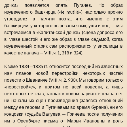
дочки» появляется опять Пугачев. Но образ
изувеченного башкирца («le mutilé») настолько прочно
утвердился в памяти поэта, что именно с этим
башкирцем, у которого вырезаны язык, уши и нос, — мы
встречаемся в «Капитанской дочке» (сцена допроса его
в главе шестой и его же образ в главе седьмой, когда
изувеченный старик сам распоряжается у виселицы в
качестве палача — VIII, ч. 1, 318 и 324).
К зиме 1834—1835 гг. относится последний из известных
нам планов новой перестройки некоторых частей
повести о Шванвиче (VIII, ч. 2, 930). Мы говорим только о
«перестройке», и притом не всей повести, а лишь
некоторых ее глав, так как в новом варианте плана нет
ни начальных сцен произведения (завязка отношений
между ее героем и Пугачевым во время бурана), ни его
концовки (судьба Валуева — Гринева после получения
им в Оренбурге письма от Марьи Ивановны и роль