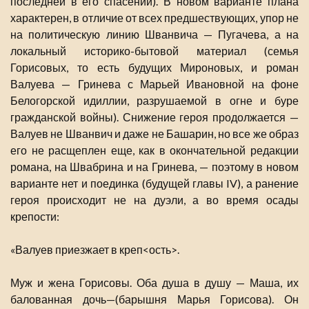
последней в его спасении). В новом варианте плана
характерен, в отличие от всех предшествующих, упор не
на политическую линию Шванвича — Пугачева, а на
локальный историко-бытовой материал (семья
Горисовых, то есть будущих Мироновых, и роман
Валуева — Гринева с Марьей Ивановной на фоне
Белогорской идиллии, разрушаемой в огне и буре
гражданской войны). Снижение героя продолжается —
Валуев не Шванвич и даже не Башарин, но все же образ
его не расщеплен еще, как в окончательной редакции
романа, на Швабрина и на Гринева, — поэтому в новом
варианте нет и поединка (будущей главы IV), а ранение
героя происходит не на дуэли, а во время осады
крепости:
«Валуев приезжает в креп<ость>.
Муж и жена Горисовы. Оба душа в душу — Маша, их
балованная дочь—(барышня Марья Горисова). Он