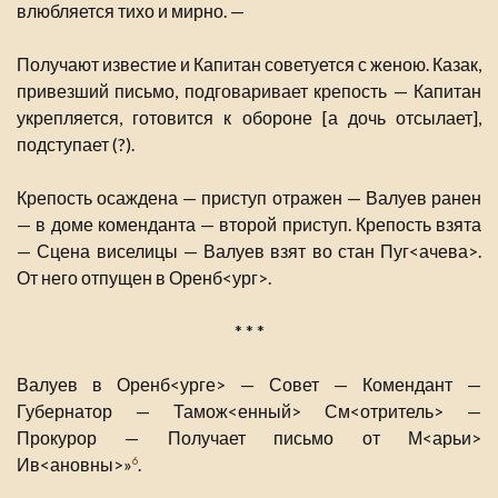
влюбляется тихо и мирно. —
Получают известие и Капитан советуется с женою. Казак,
привезший письмо, подговаривает крепость — Капитан
укрепляется, готовится к обороне [а дочь отсылает],
подступает (?).
Крепость осаждена — приступ отражен — Валуев ранен
— в доме коменданта — второй приступ. Крепость взята
— Сцена виселицы — Валуев взят во стан Пуг<ачева>.
От него отпущен в Оренб<ург>.
* * *
Валуев в Оренб<урге> — Совет — Комендант —
Губернатор — Тамож<енный> См<отритель> —
Прокурор — Получает письмо от М<арьи>
Ив<ановны>»
.
6