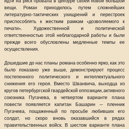
идти на риск провала в цензуре своей новой большой
вещи. Роман приходилось путем сложнейших
литературно-тактических ухищрений и перестроек
приспособлять к жестким рамкам «дозволяемого к
печати». Художественной и политической
ответственностью этой неблагодарной работы и были
прежде всего обусловлены медленные темпы ее
осуществления.
Дошедшие до нас планы романа особенно ярко, как это
было показано уже выше, демонстрируют процесс
постепенного политического и интеллектуального
снижения его героя. Вместо Шванвича, выходца из
кругов петербургской гвардейской оппозиции, активного
союзника Пугачева, в четвертом варианте плана
повести появляется капитан Башарин — пленник
Пугачева, пощаженный по просьбе любивших его
солдат, но скоро вновь оказавшийся в рядах
правительственных войск. В шестом варианте плана