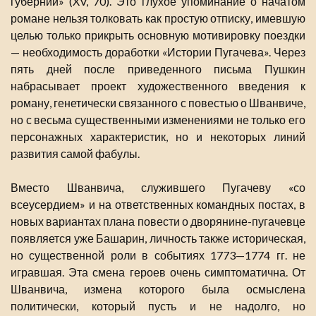
губернии» (XV, 70). Это глухое упоминание о начатом
романе нельзя толковать как простую отписку, имевшую
целью только прикрыть основную мотивировку поездки
— необходимость доработки «Истории Пугачева». Через
пять дней после приведенного письма Пушкин
набрасывает проект художественного введения к
роману, генетически связанного с повестью о Шванвиче,
но с весьма существенными изменениями не только его
персонажных характеристик, но и некоторых линий
развития самой фабулы.
Вместо Шванвича, служившего Пугачеву «со
всеусердием» и на ответственных командных постах, в
новых вариантах плана повести о дворянине-пугачевце
появляется уже Башарин, личность также историческая,
но существенной роли в событиях 1773—1774 гг. не
игравшая. Эта смена героев очень симптоматична. От
Шванвича, измена которого была осмыслена
политически, который пусть и не надолго, но