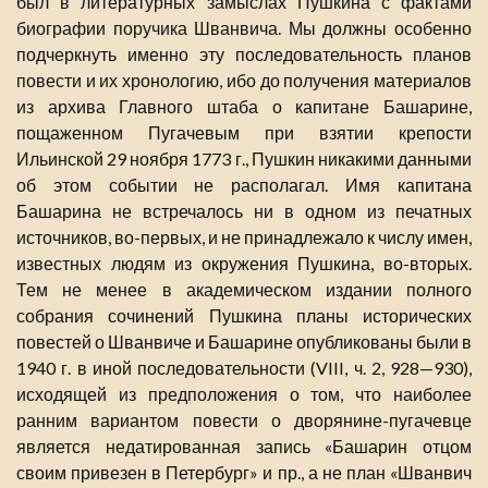
был в литературных замыслах Пушкина с фактами
биографии поручика Шванвича. Мы должны особенно
подчеркнуть именно эту последовательность планов
повести и их хронологию, ибо до получения материалов
из архива Главного штаба о капитане Башарине,
пощаженном Пугачевым при взятии крепости
Ильинской 29 ноября 1773 г., Пушкин никакими данными
об этом событии не располагал. Имя капитана
Башарина не встречалось ни в одном из печатных
источников, во-первых, и не принадлежало к числу имен,
известных людям из окружения Пушкина, во-вторых.
Тем не менее в академическом издании полного
собрания сочинений Пушкина планы исторических
повестей о Шванвиче и Башарине опубликованы были в
1940 г. в иной последовательности (VIII, ч. 2, 928—930),
исходящей из предположения о том, что наиболее
ранним вариантом повести о дворянине-пугачевце
является недатированная запись «Башарин отцом
своим привезен в Петербург» и пр., а не план «Шванвич