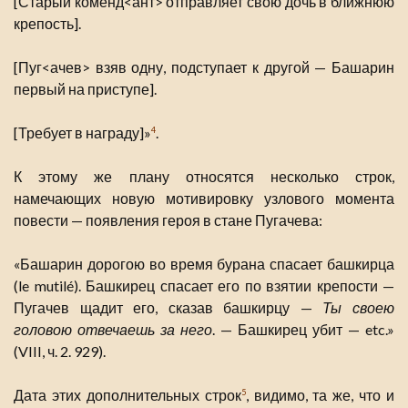
[Старый коменд<ант> отправляет свою дочь в ближнюю
крепость].
[Пуг<ачев> взяв одну, подступает к другой — Башарин
первый на приступе].
[Требует в награду]»
.
4
К этому же плану относятся несколько строк,
намечающих новую мотивировку узлового момента
повести — появления героя в стане Пугачева:
«Башарин дорогою во время бурана спасает башкирца
(le mutilé). Башкирец спасает его по взятии крепости —
Пугачев щадит его, сказав башкирцу —
Ты своею
головою отвечаешь за него
. — Башкирец убит — etc.»
(VIII, ч. 2. 929).
Дата этих дополнительных строк
, видимо, та же, что и
5