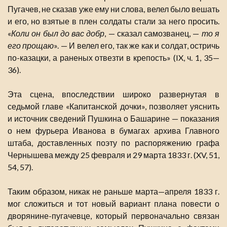
Пугачев, не сказав уже ему ни слова, велел было вешать
и его, но взятые в плен солдаты стали за него просить.
«
Коли он был до вас добр
, — сказал самозванец, —
то я
его прощаю
». — И велел его, так же как и солдат, остричь
по-казацки, а раненых отвезти в крепость» (IX, ч. 1, 35—
36).
Эта сцена, впоследствии широко развернутая в
седьмой главе «Капитанской дочки», позволяет уяснить
и источник сведений Пушкина о Башарине — показания
о нем фурьера Иванова в бумагах архива Главного
штаба, доставленных поэту по распоряжению графа
Чернышева между 25 февраля и 29 марта 1833 г. (XV, 51,
54, 57).
Таким образом, никак не раньше марта—апреля 1833 г.
мог сложиться и тот новый вариант плана повести о
дворянине-пугачевце, который первоначально связан