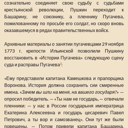
сознательно соединяет свою судьбу с судьбами
крестьянской революции, Пушкин переходит к
Башарину, не союзнику, а пленнику Пугачева,
помилованному по просьбе его солдат, но скоро вновь
оказавшемуся в рядах правительственных войск.
Архивные материалы о занятии пугачевцами 29 ноября
1773 г. крепости Ильинской позволили Пушкину
восстановить в «Истории Пугачева» следующую сцену
суда и расправы Пугачева
:
2
«Ему представили капитана Камешкова и прапорщика
Воронова. История должна сохранить сии смиренные
имена. «
Зачем вы шли на меня, на вашего государя?
» —
опросил победитель. — «Ты нам не государь, — отвечали
пленники: — у нас в России государыня императрица
Екатерина Алексеевна и государь цесаревич Павел
Петрович, а ты вор и самозванец». Они тут же были
повешены. — Потом привели капитана Башарина.