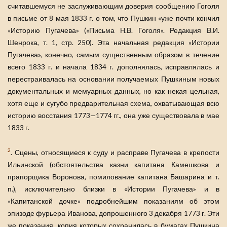
считавшемуся не заслуживающим доверия сообщению Гоголя
в письме от 8 мая 1833 г. о том, что Пушкин «уже почти кончил
«Историю Пугачева» («Письма Н.В. Гоголя». Редакция В.И.
Шенрока, т. 1, стр. 250). Эта начальная редакция «Истории
Пугачева», конечно, самым существенным образом в течение
всего 1833 г. и начала 1834 г. дополнялась, исправлялась и
перестраивалась на основании получаемых Пушкиным новых
документальных и мемуарных данных, но как некая цельная,
хотя еще и сугубо предварительная схема, охватывающая всю
историю восстания 1773—1774 гг., она уже существовала в мае
1833 г.
2
. Сцены, относящиеся к суду и расправе Пугачева в крепости
Ильинской (обстоятельства казни капитана Камешкова и
прапорщика Воронова, помилование капитана Башарина и т.
п.), исключительно близки в «Истории Пугачева» и в
«Капитанской дочке» подробнейшим показаниям об этом
эпизоде фурьера Иванова, допрошенного 3 декабря 1773 г. Эти
же показания, копия которых сохранилась в бумагах Пушкина