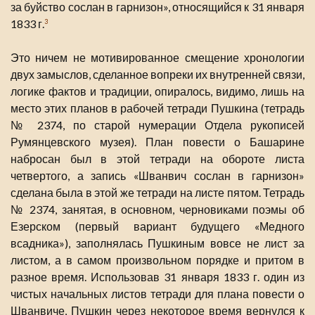
за буйство сослан в гарнизон», относящийся к 31 января
1833 г.
3
Это ничем не мотивированное смещение хронологии
двух замыслов, сделанное вопреки их внутренней связи,
логике фактов и традиции, опиралось, видимо, лишь на
место этих планов в рабочей тетради Пушкина (тетрадь
№ 2374, по старой нумерации Отдела рукописей
Румянцевского музея). План повести о Башарине
набросан был в этой тетради на обороте листа
четвертого, а запись «Шванвич сослан в гарнизон»
сделана была в этой же тетради на листе пятом. Тетрадь
№ 2374, занятая, в основном, черновиками поэмы об
Езерском (первый вариант будущего «Медного
всадника»), заполнялась Пушкиным вовсе не лист за
листом, а в самом произвольном порядке и притом в
разное время. Использовав 31 января 1833 г. один из
чистых начальных листов тетради для плана повести о
Шванвиче, Пушкин через некоторое время вернулся к