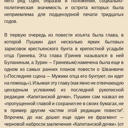
него ряд сцен, образов и положений, социально-
политическая значимость и острота которых была
неприемлема для подцензурной печати тридцатых
годов.
В первую очередь из повести изъята была глава, в
которой Пушкин дал несколько ярких бытовых
зарисовок крестьянского бунта в крепостной усадьбе
отца Гринева. Эта глава (Гринев назывался в ней
Буланиным, а Зурин — Гриневым) намечена была еще в
одном из самых ранних планов повести о Шванвиче
(«Последняя сцена — Мужики отца его бунтуют, он идет
на помощь»). Изымая эту главу (как явно не отвечающую
цензурным условиям) из последней рукописной
редакции «Капитанской дочки», Пушкин сам назвал ее
«пропущенной главой и сохранил ее в своих бумагах, не
в пример другим частям этой редакции повести
.
8
Впрочем, до нас дошел еще один ее фрагмент —
черновой набросок заключения «Капитанской дочки» (от