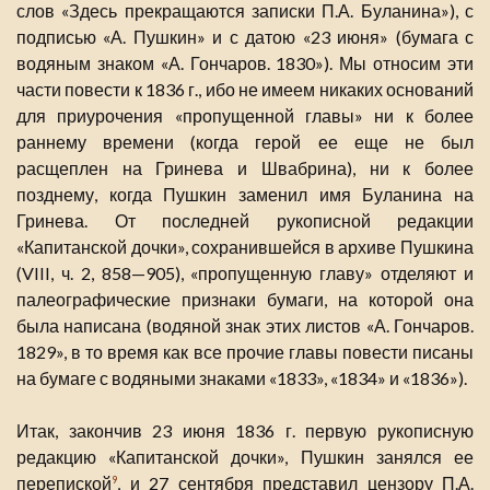
слов «Здесь прекращаются записки П.А. Буланина»), с
подписью «А. Пушкин» и с датою «23 июня» (бумага с
водяным знаком «А. Гончаров. 1830»). Мы относим эти
части повести к 1836 г., ибо не имеем никаких оснований
для приурочения «пропущенной главы» ни к более
раннему времени (когда герой ее еще не был
расщеплен на Гринева и Швабрина), ни к более
позднему, когда Пушкин заменил имя Буланина на
Гринева. От последней рукописной редакции
«Капитанской дочки», сохранившейся в архиве Пушкина
(VIII, ч. 2, 858—905), «пропущенную главу» отделяют и
палеографические признаки бумаги, на которой она
была написана (водяной знак этих листов «А. Гончаров.
1829», в то время как все прочие главы повести писаны
на бумаге с водяными знаками «1833», «1834» и «1836»).
Итак, закончив 23 июня 1836 г. первую рукописную
редакцию «Капитанской дочки», Пушкин занялся ее
перепиской
, и 27 сентября представил цензору П.А.
9