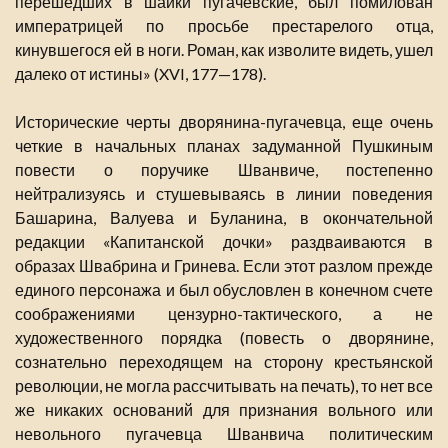
перешедших в шайки пугачевские, был помилован
императрицей по просьбе престарелого отца,
кинувшегося ей в ноги. Роман, как изволите видеть, ушел
далеко от истины» (XVI, 177—178).
Исторические черты дворянина-пугачевца, еще очень
четкие в начальных планах задуманной Пушкиным
повести о поручике Шванвиче, постепенно
нейтрализуясь и стушевываясь в линии поведения
Башарина, Валуева и Буланина, в окончательной
редакции «Капитанской дочки» раздваиваются в
образах Швабрина и Гринева. Если этот разлом прежде
единого персонажа и был обусловлен в конечном счете
соображениями цензурно-тактического, а не
художественного порядка (повесть о дворянине,
сознательно переходящем на сторону крестьянской
революции, не могла рассчитывать на печать), то нет все
же никаких оснований для признания вольного или
невольного пугачевца Шванвича политическим