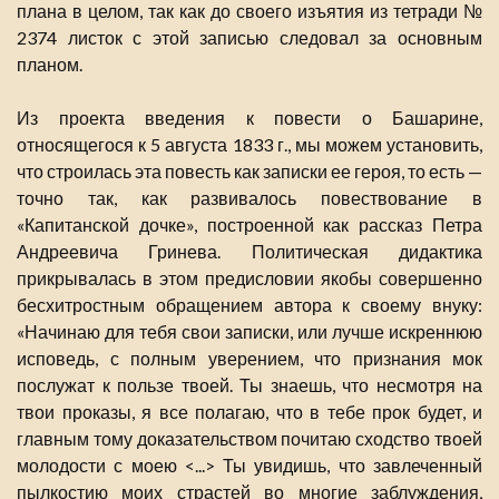
плана в целом, так как до своего изъятия из тетради №
2374 листок с этой записью следовал за основным
планом.
Из проекта введения к повести о Башарине,
относящегося к 5 августа 1833 г., мы можем установить,
что строилась эта повесть как записки ее героя, то есть —
точно так, как развивалось повествование в
«Капитанской дочке», построенной как рассказ Петра
Андреевича Гринева. Политическая дидактика
прикрывалась в этом предисловии якобы совершенно
бесхитростным обращением автора к своему внуку:
«Начинаю для тебя свои записки, или лучше искреннюю
исповедь, с полным уверением, что признания мок
послужат к пользе твоей. Ты знаешь, что несмотря на
твои проказы, я все полагаю, что в тебе прок будет, и
главным тому доказательством почитаю сходство твоей
молодости с моею <...> Ты увидишь, что завлеченный
пылкостию моих страстей во многие заблуждения,