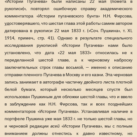
«Истории Пугачева» были написаны 22 мая (помета в
рукописи)», повторял ошибочную справку академического
комментатора «Истории пугачевского бунта» Н.Н. Фирсова,
удостоверявшего, что шестая глава этой работы самим автором
датирована в рукописи 22 мая 1833 г. («Соч. Пушкина», т. XI,
1914, примеч., стр. 41). Однако в результате специального
исследования рукописей «Истории Пугачева» нами было
установлено, что дата «22 мая 1833» относилась не к
переделанной шестой главе, а к черновому наброску
заключительных строк главы восьмой, — именно к описанию
отправки пленного Пугачева в Москву и его казни. Эта черновая
запись занимает в автографе частичку двойного листа плотной
белой бумаги, который несколько месяцев спустя был
использован Пушкиным для обложки шестой главы, что и ввело
в заблуждение как Н.Н. Фирсова, так и всех позднейших
комментаторов «Истории Пугачева». Устанавливая наличие в
портфеле Пушкина уже мая 1833 г. не только шестой главы, но
и черновой редакции
всей
«Истории Пугачева», мы с полным
вниманием должны отнестись к давно известному, но