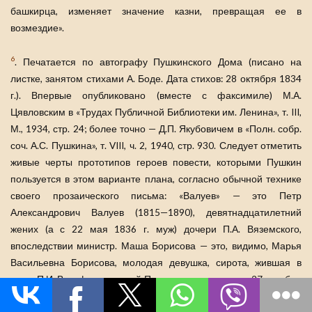
башкирца, изменяет значение казни, превращая ее в
возмездие».
6
. Печатается по автографу Пушкинского Дома (писано на
листке, занятом стихами А. Боде. Дата стихов: 28 октября 1834
г.). Впервые опубликовано (вместе с факсимиле) М.А.
Цявловским в «Трудах Публичной Библиотеки им. Ленина», т. III,
М., 1934, стр. 24; более точно — Д.П. Якубовичем в «Полн. собр.
соч. А.С. Пушкина», т. VIII, ч. 2, 1940, стр. 930. Следует отметить
живые черты прототипов героев повести, которыми Пушкин
пользуется в этом варианте плана, согласно обычной технике
своего прозаического письма: «Валуев» — это Петр
Александрович Валуев (1815—1890), девятнадцатилетний
жених (а с 22 мая 1836 г. муж) дочери П.А. Вяземского,
впоследствии министр. Маша Борисова — это, видимо, Марья
Васильевна Борисова, молодая девушка, сирота, жившая в
доме П.И. Вульфа, о которой Пушкин шутливо писал 27 октября
1828 г. из Малинников, что «намерен на днях в нее влюбиться»