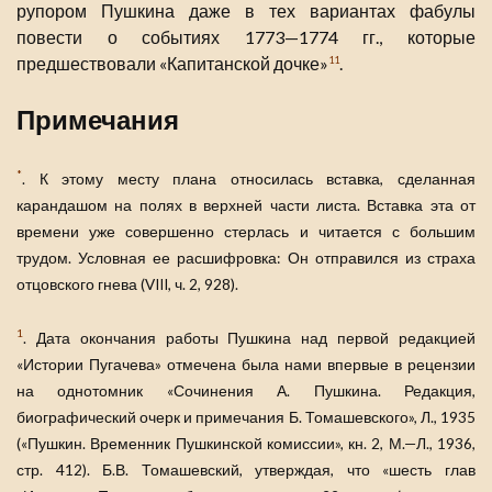
рупором Пушкина даже в тех вариантах фабулы
повести о событиях 1773—1774 гг., которые
предшествовали «Капитанской дочке»
.
11
Примечания
*
. К этому месту плана относилась вставка, сделанная
карандашом на полях в верхней части листа. Вставка эта от
времени уже совершенно стерлась и читается с большим
трудом. Условная ее расшифровка: Он отправился из страха
отцовского гнева (VIII, ч. 2, 928).
1
. Дата окончания работы Пушкина над первой редакцией
«Истории Пугачева» отмечена была нами впервые в рецензии
на однотомник «Сочинения А. Пушкина. Редакция,
биографический очерк и примечания Б. Томашевского», Л., 1935
(«Пушкин. Временник Пушкинской комиссии», кн. 2, М.—Л., 1936,
стр. 412). Б.В. Томашевский, утверждая, что «шесть глав