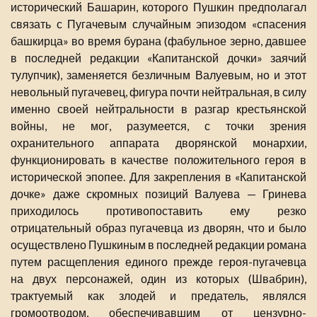
исторический Башарин, которого Пушкин предполагал
связать с Пугачевым случайным эпизодом «спасения
башкирца» во время бурана (фабульное зерно, давшее
в последней редакции «Капитанской дочки» заячий
тулупчик), заменяется безличным Валуевым, но и этот
невольный пугачевец, фигура почти нейтральная, в силу
именно своей нейтральности в разгар крестьянской
войны, не мог, разумеется, с точки зрения
охранительного аппарата дворянской монархии,
функционировать в качестве положительного героя в
исторической эпопее. Для закрепления в «Капитанской
дочке» даже скромных позиций Валуева — Гринева
приходилось противопоставить ему резко
отрицательный образ пугачевца из дворян, что и было
осуществлено Пушкиным в последней редакции романа
путем расщепления единого прежде героя-пугачевца
на двух персонажей, один из которых (Швабрин),
трактуемый как злодей и предатель, являлся
громоотводом, обеспечивавшим от цензурно-