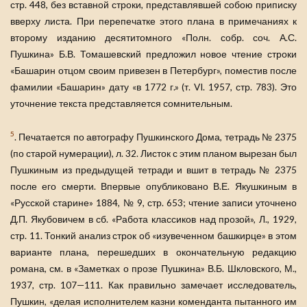
стр. 448, без вставной строки, представлявшей собою приписку
вверху листа. При перепечатке этого плана в примечаниях к
второму изданию десятитомного «Полн. собр. соч. А.С.
Пушкина» Б.В. Томашевский предложил новое чтение строки
«Башарин отцом своим привезен в Петербург», поместив после
фамилии «Башарин» дату «в 1772 г.» (т. VI. 1957, стр. 783). Это
уточнение текста представляется сомнительным.
5
. Печатается по автографу Пушкинского Дома, тетрадь № 2375
(по старой нумерации), л. 32. Листок с этим планом вырезан был
Пушкиным из предыдущей тетради и вшит в тетрадь № 2375
после его смерти. Впервые опубликовано В.Е. Якушкиным в
«Русской старине» 1884, № 9, стр. 653; чтение записи уточнено
Д.П. Якубовичем в сб. «Работа классиков над прозой», Л., 1929,
стр. 11. Тонкий анализ строк об «изувеченном башкирце» в этом
варианте плана, перешедших в окончательную редакцию
романа, см. в «Заметках о прозе Пушкина» В.Б. Шкловского, М.,
1937, стр. 107—111. Как правильно замечает исследователь,
Пушкин, «делая исполнителем казни коменданта пытанного им