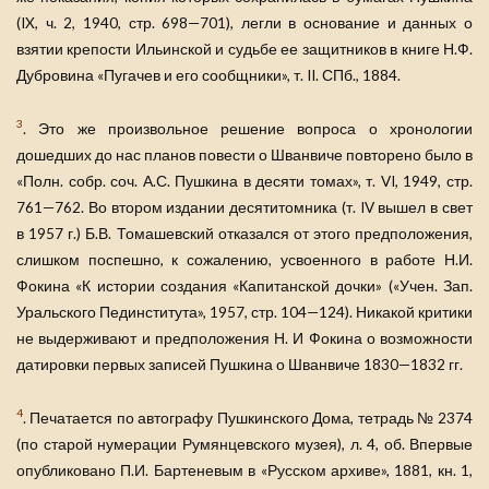
(IX, ч. 2, 1940, стр. 698—701), легли в основание и данных о
взятии крепости Ильинской и судьбе ее защитников в книге Н.Ф.
Дубровина «Пугачев и его сообщники», т. II. СПб., 1884.
3
. Это же произвольное решение вопроса о хронологии
дошедших до нас планов повести о Шванвиче повторено было в
«Полн. собр. соч. А.С. Пушкина в десяти томах», т. VI, 1949, стр.
761—762. Во втором издании десятитомника (т. IV вышел в свет
в 1957 г.) Б.В. Томашевский отказался от этого предположения,
слишком поспешно, к сожалению, усвоенного в работе Н.И.
Фокина «К истории создания «Капитанской дочки» («Учен. Зап.
Уральского Пединститута», 1957, стр. 104—124). Никакой критики
не выдерживают и предположения Н. И Фокина о возможности
датировки первых записей Пушкина о Шванвиче 1830—1832 гг.
4
. Печатается по автографу Пушкинского Дома, тетрадь № 2374
(по старой нумерации Румянцевского музея), л. 4, об. Впервые
опубликовано П.И. Бартеневым в «Русском архиве», 1881, кн. 1,