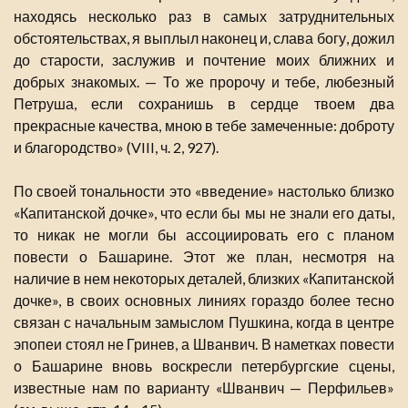
находясь несколько раз в самых затруднительных
обстоятельствах, я выплыл наконец и, слава богу, дожил
до старости, заслужив и почтение моих ближних и
добрых знакомых. — То же пророчу и тебе, любезный
Петруша, если сохранишь в сердце твоем два
прекрасные качества, мною в тебе замеченные: доброту
и благородство» (VIII, ч. 2, 927).
По своей тональности это «введение» настолько близко
«Капитанской дочке», что если бы мы не знали его даты,
то никак не могли бы ассоциировать его с планом
повести о Башарине. Этот же план, несмотря на
наличие в нем некоторых деталей, близких «Капитанской
дочке», в своих основных линиях гораздо более тесно
связан с начальным замыслом Пушкина, когда в центре
эпопеи стоял не Гринев, а Шванвич. В наметках повести
о Башарине вновь воскресли петербургские сцены,
известные нам по варианту «Шванвич — Перфильев»