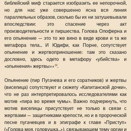
библейский миф старается изобразить ее непорочной,
но для нас уже совершенно ясна вся линия
параллельных образов, сколько бы их ни затушевывали
впоследствии: это спасение через акт
производительности и пиршества. Голова Олоферна и
его опьянение — это то же вино в виде крови и та же
метафора тела... И Юдифи, как Порне, сопутствует
опьянение и жертвоприношение: там это сказано
дословно, здесь одето в метафору «убийства» и
«опьянения» жертвы»»
.
14
Опьянение (пир Пугачева и его соратников) и жертвы
(виселица) сопутствуют и сюжету «Капитанской дочки»,
что не раз интерпретировалось исследователями как
мотив «пира во время чумы». Важно подчеркнуть, что
мотив виселицы присутствует не только в связи с
жертвами — защитниками крепости, но и в пророческой
песне пугачевцев и в эпиграфе к главе «Приступ»
(«Голова моя, головушка...»), связывающем тему оргии и