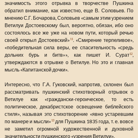
значимость этого отрывка в творчестве Пушкина
обратил внимание, как известно, еще В. Соловьев. По
мнению С.Г. Бочарова, Соловьев «самым этим узрением
Ветилуи Достоевскому был, вероятно, обязан, ибо оно
состоялось все же уже на новом пути, который речью
своей открыл Достоевский»
. «Смирение терпеливое»,
11
«победительная сила веры, ее спасительность «средь
дольних бурь и битв»», как пишет И. Сурат
,
12
утверждаются в отрывке о Ветилуе. Но это и главная
мысль «Капитанской дочки».
Интересно, что Г.А. Гуковский, напротив, склонен был
рассматривать пушкинский стихотворный отрывок о
Ветилуе как «граждански-героическое, то есть
политическое, декабристское освещение библейского
стиля», называя это стихотворение «явно устаревшим
по манере и мысли»
для Пушкина 1835 года, т. е. вовсе
13
не заметил огромной художественной и духовной
значительности пушкинского «узрения Ветилуи».