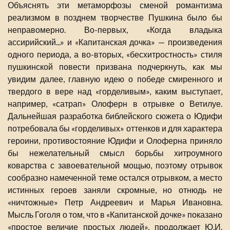
Объяснять эти метаморфозы сменой романтизма
реализмом в позднем творчестве Пушкина было бы
неправомерно. Во-первых, «Когда владыка
ассирийский...» и «Капитанская дочка» — произведения
одного периода, а во-вторых, «бесхитростность» стиля
пушкинской повести призвана подчеркнуть, как мы
увидим далее, главную идею о победе смиренного и
твердого в вере над «горделивым», каким выступает,
например, «сатрап» Олоферн в отрывке о Ветилуе.
Дальнейшая разработка библейского сюжета о Юдифи
потребовала бы «горделивых» оттенков и для характера
героини, противостояние Юдифи и Олоферна приняло
бы нежелательный смысл борьбы хитроумного
коварства с завоевательной мощью, поэтому отрывок
сообразно намеченной теме остался отрывком, а место
истинных героев заняли скромные, но отнюдь не
«ничтожные» Петр Андреевич и Марья Ивановна.
Мысль Гоголя о том, что в «Капитанской дочке» показано
«простое величие простых людей», продолжает Ю.И.