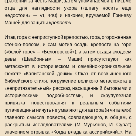
сражении за честь Маши, затем упоминаемой в письме
отца для наглядности укора («шпагу носить еще
недостоин» — VI, 440) и наконец вручаемой Гриневу
Машей для защиты
крепости.
Итак, гора с неприступной крепостью, гора, огороженная
стеною-поясом, и сам мотив осады крепости на горе
(«белой горе» — «Белогорской»), а затем осады злодеем
девы (Швабриным — Маши) присутствуют как
метасюжет в историческом и семейно-хроникальном
сюжете «Капитанской дочки». Отказ от возвышенного
библейского стиля, погружение великого метасюжета в
«непритязательный» рассказ, насыщенный бытовыми и
историческими подробностями, и скрупулезная
привязка повествования к реальным событиям
пугачевщины ничуть не умаляют для автора (и читателя)
главного смысла повести, совпадающего, в общем, с
раскрытым исследователями (М. Мурьянов, И. Сурат)
значением отрывка «Когда владыка ассирийский...». На