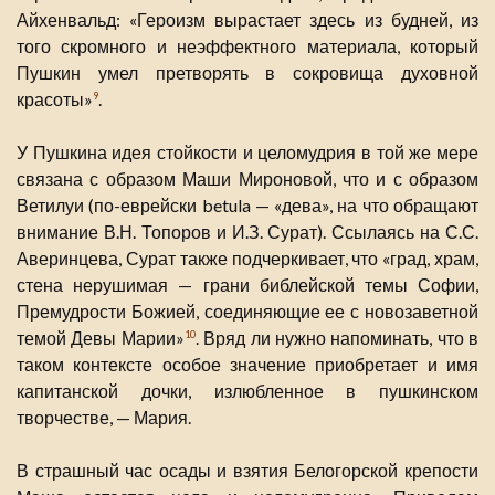
Айхенвальд: «Героизм вырастает здесь из будней, из
того скромного и неэффектного материала, который
Пушкин умел претворять в сокровища духовной
красоты»
.
9
У Пушкина идея стойкости и целомудрия в той же мере
связана с образом Маши Мироновой, что и с образом
Ветилуи (по-еврейски betula — «дева», на что обращают
внимание В.Н. Топоров и И.З. Сурат). Ссылаясь на С.С.
Аверинцева, Сурат также подчеркивает, что «град, храм,
стена нерушимая — грани библейской темы Софии,
Премудрости Божией, соединяющие ее с новозаветной
темой Девы Марии»
. Вряд ли нужно напоминать, что в
10
таком контексте особое значение приобретает и имя
капитанской дочки, излюбленное в пушкинском
творчестве, — Мария.
В страшный час осады и взятия Белогорской крепости