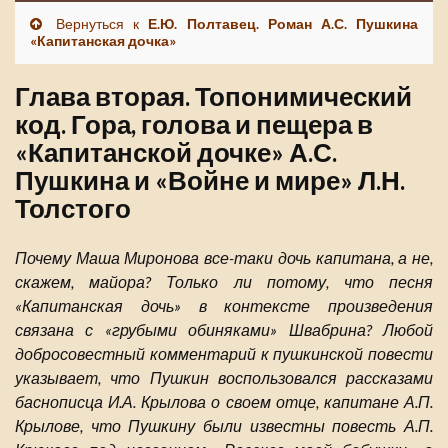
Вернуться к
Е.Ю. Полтавец. Роман А.С. Пушкина
«Капитанская дочка»
Глава вторая. Топонимический
код. Гора, голова и пещера в
«Капитанской дочке» А.С.
Пушкина и «Войне и мире» Л.Н.
Толстого
Почему Маша Миронова все-таки дочь капитана, а не,
скажем, майора? Только ли потому, что песня
«Капитанская дочь» в контексте произведения
связана с «грубыми обиняками» Швабрина? Любой
добросовестный комментарий к пушкинской повести
указывает, что Пушкин воспользовался рассказами
баснописца И.А. Крылова о своем отце, капитане А.П.
Крылове, что Пушкину были известны повесть А.П.