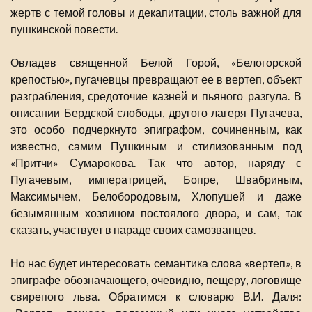
жертв с темой головы и декапитации, столь важной для
пушкинской повести.
Овладев священной Белой Горой, «Белогорской
крепостью», пугачевцы превращают ее в вертеп, объект
разграбления, средоточие казней и пьяного разгула. В
описании Бердской слободы, другого лагеря Пугачева,
это особо подчеркнуто эпиграфом, сочиненным, как
известно, самим Пушкиным и стилизованным под
«Притчи» Сумарокова. Так что автор, наряду с
Пугачевым, императрицей, Бопре, Швабриным,
Максимычем, Белобородовым, Хлопушей и даже
безымянным хозяином постоялого двора, и сам, так
сказать, участвует в параде своих самозванцев.
Но нас будет интересовать семантика слова «вертеп», в
эпиграфе обозначающего, очевидно, пещеру, логовище
свирепого льва. Обратимся к словарю В.И. Даля: