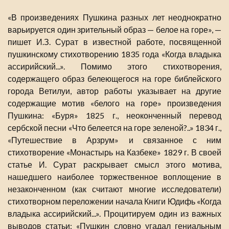
«В произведениях Пушкина разных лет неоднократно
варьируется один зрительный образ — белое на горе», —
пишет И.З. Сурат в известной работе, посвященной
пушкинскому стихотворению 1835 года «Когда владыка
ассирийский...». Помимо этого стихотворения,
содержащего образ белеющегося на горе библейского
города Ветилуи, автор работы указывает на другие
содержащие мотив «белого на горе» произведения
Пушкина: «Буря» 1825 г., неоконченный перевод
сербской песни «Что белеется на горе зеленой?..» 1834 г.,
«Путешествие в Арзрум» и связанное с ним
стихотворение «Монастырь на Казбеке» 1829 г. В своей
статье И. Сурат раскрывает смысл этого мотива,
нашедшего наиболее торжественное воплощение в
незаконченном (как считают многие исследователи)
стихотворном переложении начала Книги Юдифь «Когда
владыка ассирийский...». Процитируем один из важных
выводов статьи: «Пушкин словно угадал гениальным