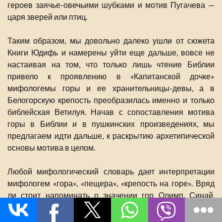
героев заячье-овечьими шубками и мотив Пугачева —
царя зверей или птиц.
Таким образом, мы довольно далеко ушли от сюжета
Книги Юдифь и намерены уйти еще дальше, вовсе не
настаивая на том, что только лишь чтение Библии
привело к проявлению в «Капитанской дочке»
мифологемы горы и ее хранительницы-девы, а в
Белогорскую крепость преобразилась именно и только
библейская Ветилуя. Начав с сопоставления мотива
горы в Библии и в пушкинских произведениях, мы
предлагаем идти дальше, к раскрытию архетипической
основы мотива в целом.
Любой мифологический словарь дает интерпретации
мифологем «гора», «пещера», «крепость на горе». Вряд
ли стоит напоминать о значении гор Олимп, Синай,
Кармель, Голгофа, Фавор, о Нагорной проповеди,
Монсальвате или горе Броккен, аналогичной Лысой