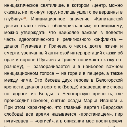
инициатическое святилище, в котором «центр, можно
сказать, не покинул гору, но лишь ушел с ее вершины в
глубину»
. Инициационное значение «Капитанской
18
дочки» стало сейчас общепризнанным; по-видимому,
можно утверждать, что наиболее важная в повести
часть идеологического и религиозного конфликта —
диалог Пугачева и Гринева о чести, долге, жизни и
смерти, увенчанный антитезой интерпретаций сказки об
орле и вороне (Пугачев и Гринев понимают сказку по-
разному), — разворачивается и в наиболее важном
инициационном топосе — на горе и в пещере, а также
между ними. Это беседа двух героев в Белогорской
крепости, диалог в вертепе (Берде) и завершение спора
по дороге из Берды в Белогорскую крепость, где
происходит наконец снятие осады Марьи Ивановны.
При этом характерно, что главный вертеп (Бердская
слобода) все время называется «пристанищем», пир
пугачевцев — «оргией», а в описании местности вокруг