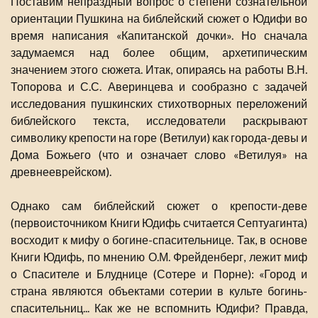
Поставим непраздный вопрос о степени сознательной
ориентации Пушкина на библейский сюжет о Юдифи во
время написания «Капитанской дочки». Но сначала
задумаемся над более общим, архетипическим
значением этого сюжета. Итак, опираясь на работы В.Н.
Топорова и С.С. Аверинцева и сообразно с задачей
исследования пушкинских стихотворных переложений
библейского текста, исследователи раскрывают
символику крепости на горе (Ветилуи) как города-девы и
Дома Божьего (что и означает слово «Ветилуя» на
древнееврейском).
Однако сам библейский сюжет о крепости-деве
(первоисточником Книги Юдифь считается Септуагинта)
восходит к мифу о богине-спасительнице. Так, в основе
Книги Юдифь, по мнению О.М. Фрейденберг, лежит миф
о Спасителе и Блуднице (Сотере и Порне): «Город и
страна являются объектами сотерии в культе богинь-
спасительниц... Как же не вспомнить Юдифи? Правда,