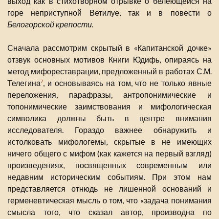
выход как в стихотворном отрывке о белеющейся на
горе неприступной Ветилуе, так и в повести о
Белогорской крепости.
Сначала рассмотрим скрытый в «Капитанской дочке»
отзвук основных мотивов Книги Юдифь, опираясь на
метод мифореставрации, предложенный в работах С.М.
Телегина
, и основываясь на том, что не только явные
7
переложения, парафразы, антропонимические и
топонимические заимствования и мифологическая
символика должны быть в центре внимания
исследователя. Гораздо важнее обнаружить и
истолковать мифологемы, скрытые в не имеющих
ничего общего с мифом (как кажется на первый взгляд)
произведениях, посвященных современным или
недавним историческим событиям. При этом нам
представляется отнюдь не лишенной оснований и
герменевтическая мысль о том, что «задача понимания
смысла того, что сказал автор, производна по