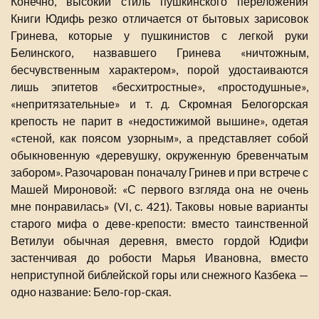
Конечно, высокий стиль пушкинского переложения
Книги Юдифь резко отличается от бытовых зарисовок
Гринева, которые у пушкинистов с легкой руки
Белинского, назвавшего Гринева «ничтожным,
бесчувственным характером», порой удостаиваются
лишь эпитетов «бесхитростные», «простодушные»,
«непритязательные» и т. д. Скромная Белогорская
крепость не парит в «недостижимой вышине», одетая
«стеной, как поясом узорным», а представляет собой
обыкновенную «деревушку, окруженную бревенчатым
забором». Разочарован поначалу Гринев и при встрече с
Машей Мироновой: «С первого взгляда она не очень
мне понравилась» (VI, с. 421). Таковы новые варианты
старого мифа о деве-крепости: вместо таинственной
Ветилуи обычная деревня, вместо гордой Юдифи
застенчивая до робости Марья Ивановна, вместо
неприступной библейской горы или снежного Казбека —
одно название: Бело-гор-ская.