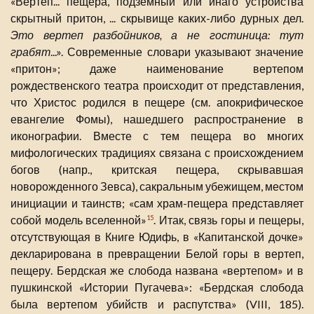
«Вертеп... пещера, подземный или инаго устройства
скрытный притон, ... скрывище каких-либо дурных дел.
Это вертеп разбойников, а не гостиница: тут
грабят
...». Современные словари указывают значение
«притон»; даже наименование вертепом
рождественского театра происходит от представления,
что Христос родился в пещере (см. апокрифическое
евангелие Фомы), нашедшего распространение в
иконографии. Вместе с тем пещера во многих
мифологических традициях связана с происхождением
богов (напр., критская пещера, скрывавшая
новорожденного Зевса), сакральным убежищем, местом
инициации и таинств; «сам храм-пещера представляет
собой модель вселенной»
. Итак, связь горы и пещеры,
15
отсутствующая в Книге Юдифь, в «Капитанской дочке»
декларирована в превращении Белой горы в вертеп,
пещеру. Бердская же слобода названа «вертепом» и в
пушкинской «Истории Пугачева»: «Бердская слобода
была вертепом убийств и распутства» (VIII, 185).