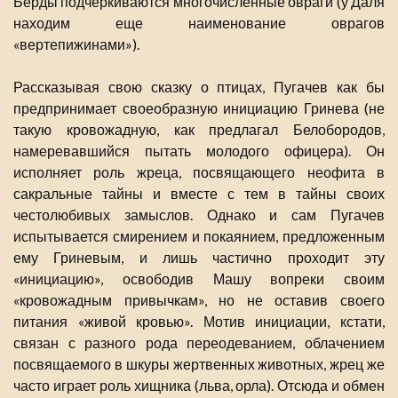
Берды подчеркиваются многочисленные овраги (у Даля
находим еще наименование оврагов
«вертепижинами»).
Рассказывая свою сказку о птицах, Пугачев как бы
предпринимает своеобразную инициацию Гринева (не
такую кровожадную, как предлагал Белобородов,
намеревавшийся пытать молодого офицера). Он
исполняет роль жреца, посвящающего неофита в
сакральные тайны и вместе с тем в тайны своих
честолюбивых замыслов. Однако и сам Пугачев
испытывается смирением и покаянием, предложенным
ему Гриневым, и лишь частично проходит эту
«инициацию», освободив Машу вопреки своим
«кровожадным привычкам», но не оставив своего
питания «живой кровью». Мотив инициации, кстати,
связан с разного рода переодеванием, облачением
посвящаемого в шкуры жертвенных животных, жрец же
часто играет роль хищника (льва, орла). Отсюда и обмен