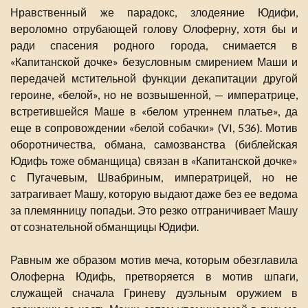
Нравственный же парадокс, злодеяние Юдифи,
вероломно отрубающей голову Олоферну, хотя бы и
ради спасения родного города, снимается в
«Капитанской дочке» безусловным смирением Маши и
передачей мстительной функции декапитации другой
героине, «белой», но не возвышенной, — императрице,
встретившейся Маше в «белом утреннем платье», да
еще в сопровождении «белой собачки» (VI, 536). Мотив
оборотничества, обмана, самозванства (библейская
Юдифь тоже обманщица) связан в «Капитанской дочке»
с Пугачевым, Швабриным, императрицей, но не
затрагивает Машу, которую выдают даже без ее ведома
за племянницу попадьи. Это резко отграничивает Машу
от сознательной обманщицы Юдифи.
Равным же образом мотив меча, которым обезглавила
Олоферна Юдифь, претворяется в мотив шпаги,
служащей сначала Гриневу дуэльным оружием в