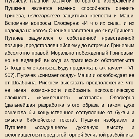
Пугачеву, главной заслугой которого в изображении
Пушкина является именно способность оценить
Гринева,
белогорского
защитника крепости и Маши.
Вспомним вопросы Олоферна: «И что их сила... и их
надежда на кого?» Оценив нравственную силу Гринева,
Пугачев задумался о собственной нравственной
позиции, представлявшейся ему до встречи с Гриневым
абсолютно правой. Морально побежденный Гриневым,
но не видящий выхода из трагических обстоятельств
(«Поздно мне каяться... Буду продолжать как начал» — VI,
507), Пугачев «снимает осаду» Маши и освобождает ее
от Швабрина. Рискнем высказать предположение, что,
не имея возможности изобразить психологическую
сложность «изумленного» «сатрапа» Олоферна
(дальнейшая разработка этого образа в таком духе
означала бы кощунственное отступление от буквы и
смысла библейского текста), Пушкин изобразил в
Пугачеве «осадившего» духовную высоту и
склонившегося перед этой горней белизной разбойника,