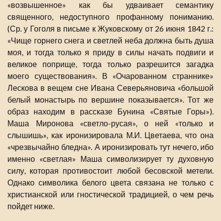
«возвышенное» как бы удваивает семантику
священного, недоступного профанному пониманию.
(Ср. у Гоголя в письме к Жуковскому от 26 июня 1842 г.:
«Чище горнего снега и светлей неба должна быть душа
моя, и тогда только я приду в силы начать подвиги и
великое поприще, тогда только разрешится загадка
моего существования». В «Очарованном страннике»
Лескова в вещем сне Ивана Северьяновича «большой
белый монастырь по вершине показывается». Тот же
образ находим в рассказе Бунина «Святые Горы»).
Маша Миронова «светло-русая», о ней «только и
слышишь», как иронизировала М.И. Цветаева, что она
«чрезвычайно бледна». А иронизировать тут нечего, ибо
именно «светлая» Маша символизирует ту духовную
силу, которая противостоит любой бесовской метели.
Однако символика белого цвета связана не только с
христианской или гностической традицией, о чем речь
пойдет ниже.