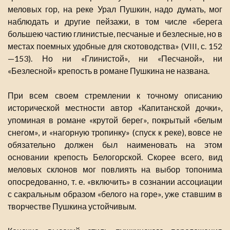
меловых гор, на реке Урал Пушкин, надо думать, мог
наблюдать и другие пейзажи, в том числе «берега
большею частию глинистые, песчаные и безлесные, но в
местах поемных удобные для скотоводства» (VIII, с. 152
—153). Но ни «Глинистой», ни «Песчаной», ни
«Безлесной» крепость в романе Пушкина не названа.
При всем своем стремлении к точному описанию
исторической местности автор «Капитанской дочки»,
упоминая в романе «крутой берег», покрытый «белым
снегом», и «нагорную тропинку» (спуск к реке), вовсе не
обязательно должен был наименовать на этом
основании крепость Белогорской. Скорее всего, вид
меловых склонов мог повлиять на выбор топонима
опосредованно, т. е. «включить» в сознании ассоциации
с сакральным образом «белого на горе», уже ставшим в
творчестве Пушкина устойчивым.