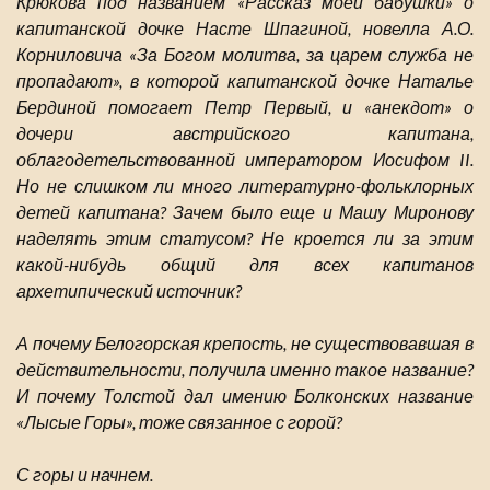
Крюкова под названием «Рассказ моей бабушки» о
капитанской дочке Насте Шпагиной, новелла А.О.
Корниловича «За Богом молитва, за царем служба не
пропадают», в которой капитанской дочке Наталье
Бердиной помогает Петр Первый, и «анекдот» о
дочери австрийского капитана,
облагодетельствованной императором Иосифом II.
Но не слишком ли много литературно-фольклорных
детей капитана? Зачем было еще и Машу Миронову
наделять этим статусом? Не кроется ли за этим
какой-нибудь общий для всех капитанов
архетипический источник?
А почему Белогорская крепость, не существовавшая в
действительности, получила именно такое название?
И почему Толстой дал имению Болконских название
«Лысые Горы», тоже связанное с горой?
С горы и начнем.