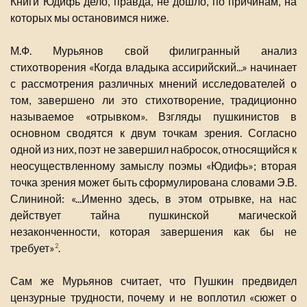
Книги Юдифь дело, правда, не дошло, по причинам, на
которых мы остановимся ниже.
М.Ф. Мурьянов свой филигранный анализ
стихотворения «Когда владыка ассирийский...» начинает
с рассмотрения различных мнений исследователей о
том, завершено ли это стихотворение, традиционно
называемое «отрывком». Взгляды пушкинистов в
основном сводятся к двум точкам зрения. Согласно
одной из них, поэт не завершил набросок, относящийся к
неосуществленному замыслу поэмы «Юдифь»; вторая
точка зрения может быть сформулирована словами Э.В.
Слининой: «...Именно здесь, в этом отрывке, на нас
действует тайна пушкинской магической
незаконченности, которая завершения как бы не
требует»
.
2
Сам же Мурьянов считает, что Пушкин предвидел
цензурные трудности, почему и не воплотил «сюжет о