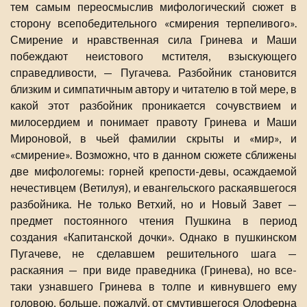
тем самым переосмыслив мифологический сюжет в
сторону всепобедительного «смирения терпеливого».
Смирение и нравственная сила Гринева и Маши
побеждают неистового мстителя, взыскующего
справедливости, — Пугачева. Разбойник становится
близким и симпатичным автору и читателю в той мере, в
какой этот разбойник проникается сочувствием и
милосердием и понимает правоту Гринева и Маши
Мироновой, в чьей фамилии скрыты и «мир», и
«смирение». Возможно, что в данном сюжете сближены
две мифологемы: горней крепости-девы, осаждаемой
нечестивцем (Ветилуя), и евангельского раскаявшегося
разбойника. Не только Ветхий, но и Новый Завет —
предмет постоянного чтения Пушкина в период
создания «Капитанской дочки». Однако в пушкинском
Пугачеве, не сделавшем решительного шага —
раскаяния — при виде праведника (Гринева), но все-
таки узнавшего Гринева в толпе и кивнувшего ему
головою, больше, пожалуй, от смутившегося Олоферна