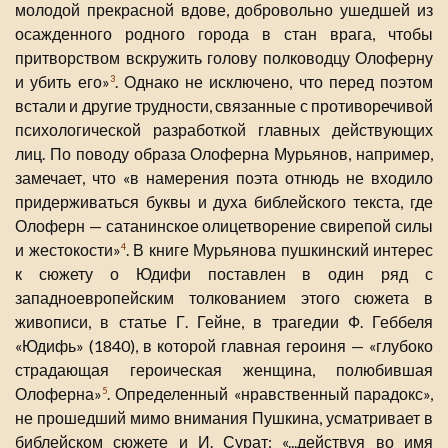
молодой прекрасной вдове, добровольно ушедшей из
осажденного родного города в стан врага, чтобы
притворством вскружить голову полководцу Олоферну
и убить его»
. Однако не исключено, что перед поэтом
3
встали и другие трудности, связанные с противоречивой
психологической разработкой главных действующих
лиц. По поводу образа Олоферна Мурьянов, например,
замечает, что «в намерения поэта отнюдь не входило
придерживаться буквы и духа библейского текста, где
Олоферн — сатанинское олицетворение свирепой силы
и жестокости»
. В книге Мурьянова пушкинский интерес
4
к сюжету о Юдифи поставлен в один ряд с
западноевропейским толкованием этого сюжета в
живописи, в статье Г. Гейне, в трагедии Ф. Геббеля
«Юдифь» (1840), в которой главная героиня — «глубоко
страдающая героическая женщина, полюбившая
Олоферна»
. Определенный «нравственный парадокс»,
5
не прошедший мимо внимания Пушкина, усматривает в
библейском сюжете и И. Сурат: «...действуя во имя