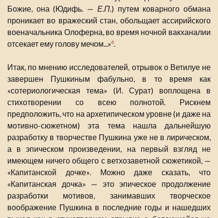
Божие, она (Юдифь. —
Е.П.
) путем коварного обмана
проникает во вражеский стан, обольщает ассирийского
военачальника Олоферна, во время ночной вакханалии
отсекает ему голову мечом...»
.
6
Итак, по мнению исследователей, отрывок о Ветилуе не
завершен Пушкиным фабульно, в то время как
«сотериологическая тема» (И. Сурат) воплощена в
стихотворении со всею полнотой. Рискнем
предположить, что на архетипическом уровне (и даже на
мотивно-сюжетном) эта тема нашла дальнейшую
разработку в творчестве Пушкина уже не в лирическом,
а в эпическом произведении, на первый взгляд не
имеющем ничего общего с ветхозаветной сюжетикой, —
«Капитанской дочке». Можно даже сказать, что
«Капитанская дочка» — это эпическое продолжение
разработки мотивов, занимавших творческое
воображение Пушкина в последние годы и нашедших