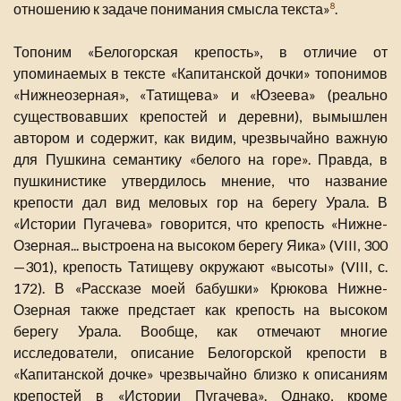
отношению к задаче понимания смысла текста»
.
8
Топоним «Белогорская крепость», в отличие от
упоминаемых в тексте «Капитанской дочки» топонимов
«Нижнеозерная», «Татищева» и «Юзеева» (реально
существовавших крепостей и деревни), вымышлен
автором и содержит, как видим, чрезвычайно важную
для Пушкина семантику «белого на горе». Правда, в
пушкинистике утвердилось мнение, что название
крепости дал вид меловых гор на берегу Урала. В
«Истории Пугачева» говорится, что крепость «Нижне-
Озерная... выстроена на высоком берегу Яика» (VIII, 300
—301), крепость Татищеву окружают «высоты» (VIII, с.
172). В «Рассказе моей бабушки» Крюкова Нижне-
Озерная также предстает как крепость на высоком
берегу Урала. Вообще, как отмечают многие
исследователи, описание Белогорской крепости в
«Капитанской дочке» чрезвычайно близко к описаниям
крепостей в «Истории Пугачева». Однако, кроме