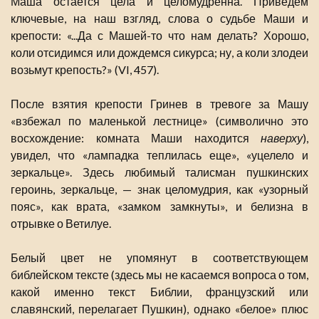
Маша остается цела и целомудренна. Приведем
ключевые, на наш взгляд, слова о судьбе Маши и
крепости: «...Да с Машей-то что нам делать? Хорошо,
коли отсидимся или дождемся сикурса; ну, а коли злодеи
возьмут крепость?» (VI, 457).
После взятия крепости Гринев в тревоге за Машу
«взбежал по маленькой лестнице» (символично это
восхождение: комната Маши находится
наверху
),
увидел, что «лампадка теплилась еще», «уцелело и
зеркальце». Здесь любимый талисман пушкинских
героинь, зеркальце, — знак целомудрия, как «узорный
пояс», как врата, «замком замкнуты», и белизна в
отрывке о Ветилуе.
Белый цвет не упомянут в соответствующем
библейском тексте (здесь мы не касаемся вопроса о том,
какой именно текст Библии, французский или
славянский, перелагает Пушкин), однако «белое» плюс