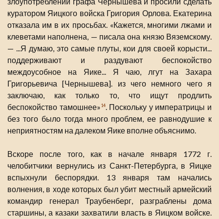
злоупотреблений графа Чернышева и просили сделать
куратором Яицкого войска Григория Орлова. Екатерина
отказала им в их просьбах. «Кажется, многими лжами и
клеветами наполнена, — писала она князю Вяземскому.
— ...Я думаю, это самые плуты, кои для своей корысти...
поддерживают и раздувают беспокойство
междоусобное на Яике... Я чаю, лгут на Захара
Григорьевича [Чернышева]. из чего немного чего я
заключаю, как только то, что ищут продлить
беспокойство тамошнее»
. Поскольку у императрицы и
14
без того было тогда много проблем, ее равнодушие к
неприятностям на далеком Яике вполне объяснимо.
Вскоре после того, как в начале января 1772 г.
челобитчики вернулись из Санкт-Петербурга, в Яицке
вспыхнули беспорядки. 13 января там начались
волнения, в ходе которых был убит местный армейский
командир генерал Траубенберг, разграблены дома
старшины, а казаки захватили власть в Яицком войске.