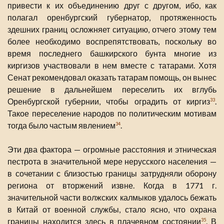
привести к их объединению друг с другом, ибо, как
полагал оренбургский губернатор, протяженность
здешних границ осложняет ситуацию, отчего этому тем
более необходимо воспрепятствовать, поскольку во
время последнего башкирского бунта многие из
киргизов участвовали в нем вместе с татарами. Хотя
Сенат рекомендовал оказать татарам помощь, он вынес
решение в дальнейшем переселить их вглубь
Оренбургской губернии, чтобы оградить от киргиз
.
33
Такое переселение народов по политическим мотивам
тогда было частым явлением
.
34
Эти два фактора — огромные расстояния и этническая
пестрота в значительной мере нерусского населения —
в сочетании с близостью границы затрудняли оборону
региона от вторжений извне. Когда в 1771 г.
значительной части волжских калмыков удалось бежать
в Китай от военной службы, стало ясно, что охрана
границы находится здесь в плачевном состоянии
. В
35