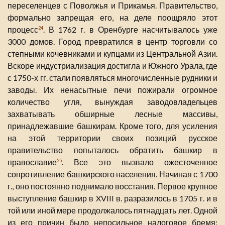
переселенцев с Поволжья и Прикамья. Правительство,
формально запрещая его, на деле поощряло этот
процесс
. В 1762 г. в Оренбурге насчитывалось уже
24
3000 домов. Город превратился в центр торговли со
степными кочевниками и купцами из Центральной Азии.
Вскоре индустриализация достигла и Южного Урала, где
с 1750-х гг. стали появляться многочисленные рудники и
заводы. Их ненасытные печи пожирали огромное
количество угля, вынуждая заводовладельцев
захватывать обширные лесные массивы,
принадлежавшие башкирам. Кроме того, для усиления
на этой территории своих позиций русское
правительство попыталось обратить башкир в
православие
. Все это вызвало ожесточенное
25
сопротивление башкирского населения. Начиная с 1700
г., оно постоянно поднимало восстания. Первое крупное
выступление башкир в XVIII в. разразилось в 1705 г. и в
той или иной мере продолжалось пятнадцать лет. Одной
из его причин было непосильное налоговое бремя;