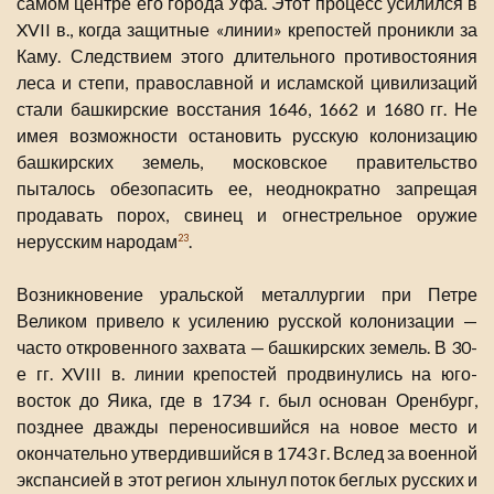
самом центре его города Уфа. Этот процесс усилился в
XVII в., когда защитные «линии» крепостей проникли за
Каму. Следствием этого длительного противостояния
леса и степи, православной и исламской цивилизаций
стали башкирские восстания 1646, 1662 и 1680 гг. Не
имея возможности остановить русскую колонизацию
башкирских земель, московское правительство
пыталось обезопасить ее, неоднократно запрещая
продавать порох, свинец и огнестрельное оружие
нерусским народам
.
23
Возникновение уральской металлургии при Петре
Великом привело к усилению русской колонизации —
часто откровенного захвата — башкирских земель. В 30-
е гг. XVIII в. линии крепостей продвинулись на юго-
восток до Яика, где в 1734 г. был основан Оренбург,
позднее дважды переносившийся на новое место и
окончательно утвердившийся в 1743 г. Вслед за военной
экспансией в этот регион хлынул поток беглых русских и