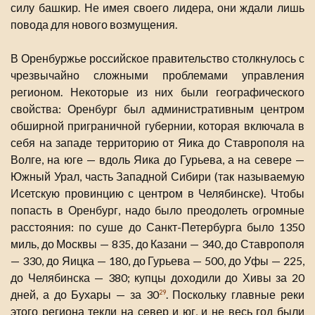
силу башкир. Не имея своего лидера, они ждали лишь
повода для нового возмущения.
В Оренбуржье российское правительство столкнулось с
чрезвычайно сложными проблемами управления
регионом. Некоторые из них были географического
свойства: Оренбург был административным центром
обширной приграничной губернии, которая включала в
себя на западе территорию от Яика до Ставрополя на
Волге, на юге — вдоль Яика до Гурьева, а на севере —
Южный Урал, часть Западной Сибири (так называемую
Исетскую провинцию с центром в Челябинске). Чтобы
попасть в Оренбург, надо было преодолеть огромные
расстояния: по суше до Санкт-Петербурга было 1350
миль, до Москвы — 835, до Казани — 340, до Ставрополя
— 330, до Яицка — 180, до Гурьева — 500, до Уфы — 225,
до Челябинска — 380; купцы доходили до Хивы за 20
дней, а до Бухары — за 30
. Поскольку главные реки
29
этого региона текли на север и юг, и не весь год были