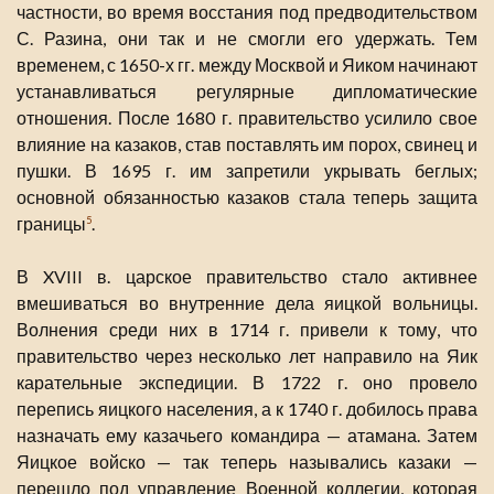
частности, во время восстания под предводительством
С. Разина, они так и не смогли его удержать. Тем
временем, с 1650-х гг. между Москвой и Яиком начинают
устанавливаться регулярные дипломатические
отношения. После 1680 г. правительство усилило свое
влияние на казаков, став поставлять им порох, свинец и
пушки. В 1695 г. им запретили укрывать беглых;
основной обязанностью казаков стала теперь защита
границы
.
5
В XVIII в. царское правительство стало активнее
вмешиваться во внутренние дела яицкой вольницы.
Волнения среди них в 1714 г. привели к тому, что
правительство через несколько лет направило на Яик
карательные экспедиции. В 1722 г. оно провело
перепись яицкого населения, а к 1740 г. добилось права
назначать ему казачьего командира — атамана. Затем
Яицкое войско — так теперь назывались казаки —
перешло под управление Военной коллегии, которая