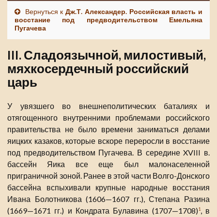
Вернуться к
Дж.Т. Александер. Российская власть и
восстание под предводительством Емельяна
Пугачева
III. Сладоязычной, милостивый,
мяхкосердечный российский
царь
У увязшего во внешнеполитических баталиях и
отягощенного внутренними проблемами российского
правительства не было времени заниматься делами
яицких казаков, которые вскоре переросли в восстание
под предводительством Пугачева. В середине XVIII в.
бассейн Яика все еще был малонаселенной
приграничной зоной. Ранее в этой части Волго-Донского
бассейна вспыхивали крупные народные восстания
Ивана Болотникова (1606—1607 гг.), Степана Разина
(1669—1671 гг.) и Кондрата Булавина (1707—1708)
, в
1