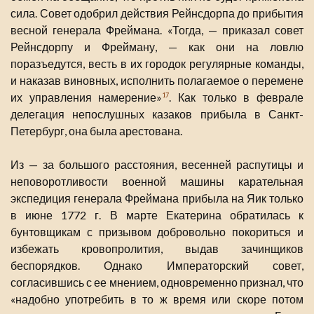
сила. Совет одобрил действия Рейнсдорпа до прибытия
весной генерала Фреймана. «Тогда, — приказал совет
Рейнсдорпу и Фрейману, — как они на ловлю
поразъедутся, весть в их городок регулярные команды,
и наказав виновных, исполнить полагаемое о перемене
их управления намерение»
. Как только в феврале
17
делегация непослушных казаков прибыла в Санкт-
Петербург, она была арестована.
Из — за большого расстояния, весенней распутицы и
неповоротливости военной машины карательная
экспедиция генерала Фреймана прибыла на Яик только
в июне 1772 г. В марте Екатерина обратилась к
бунтовщикам с призывом добровольно покориться и
избежать кровопролития, выдав зачинщиков
беспорядков. Однако Императорский совет,
согласившись с ее мнением, одновременно признал, что
«надобно употребить в то ж время или скоре потом