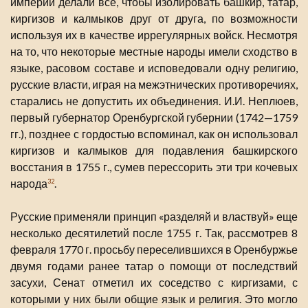
империи делали все, чтобы изолировать башкир, татар,
киргизов и калмыков друг от друга, по возможности
используя их в качестве иррегулярных войск. Несмотря
на то, что некоторые местные народы имели сходство в
языке, расовом составе и исповедовали одну религию,
русские власти, играя на межэтнических противоречиях,
старались не допустить их объединения. И.И. Неплюев,
первый губернатор Оренбургской губернии (1742—1759
гг.), позднее с гордостью вспоминал, как он использовал
киргизов и калмыков для подавления башкирского
восстания в 1755 г., сумев перессорить эти три кочевых
народа
.
32
Русские применяли принцип «разделяй и властвуй» еще
несколько десятилетий после 1755 г. Так, рассмотрев 8
февраля 1770 г. просьбу переселившихся в Оренбуржье
двумя годами ранее татар о помощи от последствий
засухи, Сенат отметил их соседство с киргизами, с
которыми у них были общие язык и религия. Это могло