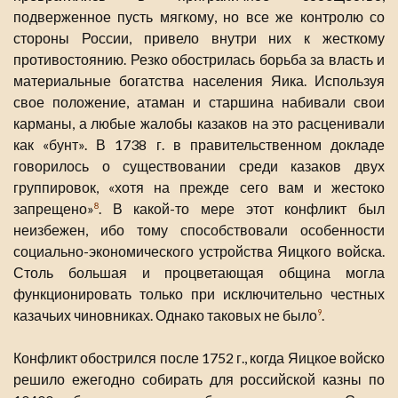
подверженное пусть мягкому, но все же контролю со
стороны России, привело внутри них к жесткому
противостоянию. Резко обострилась борьба за власть и
материальные богатства населения Яика. Используя
свое положение, атаман и старшина набивали свои
карманы, а любые жалобы казаков на это расценивали
как «бунт». В 1738 г. в правительственном докладе
говорилось о существовании среди казаков двух
группировок, «хотя на прежде сего вам и жестоко
запрещено»
. В какой-то мере этот конфликт был
8
неизбежен, ибо тому способствовали особенности
социально-экономического устройства Яицкого войска.
Столь большая и процветающая община могла
функционировать только при исключительно честных
казачьих чиновниках. Однако таковых не было
.
9
Конфликт обострился после 1752 г., когда Яицкое войско
решило ежегодно собирать для российской казны по