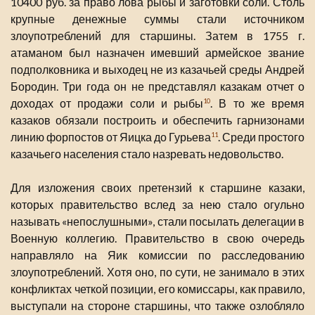
10400 руб. за право лова рыбы и заготовки соли. Столь
крупные денежные суммы стали источником
злоупотреблений для старшины. Затем в 1755 г.
атаманом был назначен имевший армейское звание
подполковника и выходец не из казачьей среды Андрей
Бородин. Три года он не представлял казакам отчет о
доходах от продажи соли и рыбы
. В то же время
10
казаков обязали построить и обеспечить гарнизонами
линию форпостов от Яицка до Гурьева
. Среди простого
11
казачьего населения стало назревать недовольство.
Для изложения своих претензий к старшине казаки,
которых правительство вслед за нею стало огульно
называть «непослушными», стали посылать делегации в
Военную коллегию. Правительство в свою очередь
направляло на Яик комиссии по расследованию
злоупотреблений. Хотя оно, по сути, не занимало в этих
конфликтах четкой позиции, его комиссары, как правило,
выступали на стороне старшины, что также озлобляло