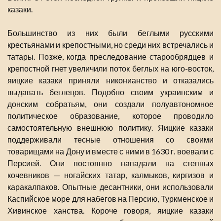
казаки.
Большинство из них были беглыми русскими
крестьянами и крепостными, но среди них встречались и
татары. Позже, когда преследование старообрядцев и
крепостной гнет увеличили поток беглых на юго-восток,
яицкие казаки приняли никонианство и отказались
выдавать беглецов. Подобно своим украинским и
донским собратьям, они создали полуавтономное
политическое образование, которое проводило
самостоятельную внешнюю политику. Яицкие казаки
поддерживали тесные отношения со своими
товарищами на Дону и вместе с ними в 1630 г. воевали с
Персией. Они постоянно нападали на степных
кочевников — ногайских татар, калмыков, киргизов и
каракалпаков. Опытные десантники, они использовали
Каспийское море для набегов на Персию, Туркменское и
Хивинское ханства. Короче говоря, яицкие казаки