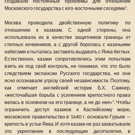
создавали постоянные проблемы для отношений
Московского государства с юго-восточными соседями
.
3
Москва проводила двойственную политику по
отношению к казакам. С одной стороны, она
использовала их в качестве защитников границы от
степных кочевников, а с другой боролась с казачьими
набегами и пыталась заставить выдавать с Яика беглых.
Естественно, казаки сопротивлялись этим попыткам
взять их под свой контроль, не понимая, что это было
следствием экспансии Русского государства, но они
ясно осознавали угрозу своей независимости. Поэтому,
как отмечает английский историк Б.Х. Самнер,
«жесточайшая борьба с усилением крепостного права
велась в основном на его границе, а не до нее»
. Чтобы
4
ограничить доступ казаков к Каспийскому морю,
московское правительство в 1640 г. основало Гурьев —
крепость в устье Яика. И хотя казаки не раз захватывали
это укрепление в последующие десятилетия, в