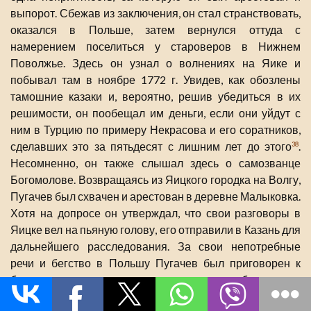
выпорот. Сбежав из заключения, он стал странствовать,
оказался в Польше, затем вернулся оттуда с
намерением поселиться у староверов в Нижнем
Поволжье. Здесь он узнал о волнениях на Яике и
побывал там в ноябре 1772 г. Увидев, как обозлены
тамошние казаки и, вероятно, решив убедиться в их
решимости, он пообещал им деньги, если они уйдут с
ним в Турцию по примеру Некрасова и его соратников,
сделавших это за пятьдесят с лишним лет до этого
.
38
Несомненно, он также слышал здесь о самозванце
Богомолове. Возвращаясь из Яицкого городка на Волгу,
Пугачев был схвачен и арестован в деревне Малыковка.
Хотя на допросе он утверждал, что свои разговоры в
Яицке вел на пьяную голову, его отправили в Казань для
дальнейшего расследования. За свои непотребные
речи и бегство в Польшу Пугачев был приговорен к
битью кнутом и каторжным работам в
западносибирском Пелыме. Этот приговор был лично