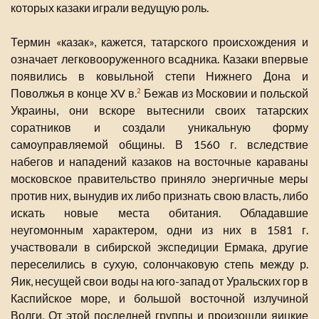
которых казаки играли ведущую роль.
Термин «казак», кажется, татарского происхождения и
означает легковооруженного всадника. Казаки впервые
появились в ковыльной степи Нижнего Дона и
Поволжья в конце XV в.
Бежав из Московии и польской
2
Украины, они вскоре вытеснили своих татарских
соратников и создали уникальную форму
самоуправляемой общины. В 1560 г. вследствие
набегов и нападений казаков на восточные караваны
московское правительство приняло энергичные меры
против них, вынудив их либо признать свою власть, либо
искать новые места обитания. Обладавшие
неугомонным характером, одни из них в 1581 г.
участвовали в сибирской экспедиции Ермака, другие
переселились в сухую, солончаковую степь между р.
Яик, несущей свои воды на юго-запад от Уральских гор в
Каспийское море, и большой восточной излучиной
Волги. От этой последней группы и произошли яицкие