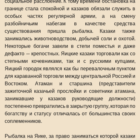
социальное расслоение. К тому времени обстановка на
границе стала спокойной и казаков обязали служить в
особых частях регулярной армии, а на смену
разбойничьим набегам в качестве средства
существования пришла рыбалка. Казаки также
занимались животноводством, добычей соли и охотой.
Некоторые богачи завели в степи поместья и даже
дефакто — крепостных. Яицкие казаки торговали как со
степными кочевниками, так и с русскими купцами,
Яицкий городок являлся как бы перевалочным пунктом
для караванной торговли между центральной Россией и
Востоком. Атаман и старшина (представители
зажиточной казачьей прослойки и советники атамана,
занимавшие у казаков руководящие должности)
постепенно превратились в закрытую группу, которая по
богатству и статусу отличалась от большинства своих
соплеменников.
Рыбалка на Яике, за право заниматься которой казаки