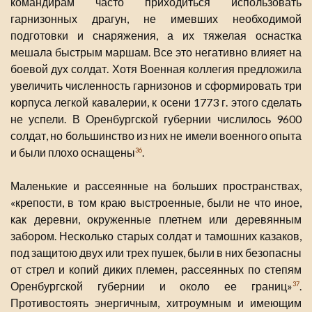
командирам часто приходиться использовать
гарнизонных драгун, не имевших необходимой
подготовки и снаряжения, а их тяжелая оснастка
мешала быстрым маршам. Все это негативно влияет на
боевой дух солдат. Хотя Военная коллегия предложила
увеличить численность гарнизонов и сформировать три
корпуса легкой кавалерии, к осени 1773 г. этого сделать
не успели. В Оренбургской губернии числилось 9600
солдат, но большинство из них не имели военного опыта
и были плохо оснащены
.
36
Маленькие и рассеянные на больших пространствах,
«крепости, в том краю выстроенные, были не что иное,
как деревни, окруженные плетнем или деревянным
забором. Несколько старых солдат и тамошних казаков,
под защитою двух или трех пушек, были в них безопасны
от стрел и копий диких племен, рассеянных по степям
Оренбургской губернии и около ее границ»
.
37
Противостоять энергичным, хитроумным и имеющим