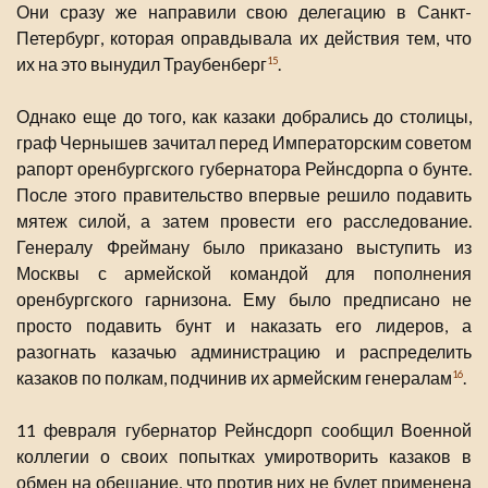
Они сразу же направили свою делегацию в Санкт-
Петербург, которая оправдывала их действия тем, что
их на это вынудил Траубенберг
.
15
Однако еще до того, как казаки добрались до столицы,
граф Чернышев зачитал перед Императорским советом
рапорт оренбургского губернатора Рейнсдорпа о бунте.
После этого правительство впервые решило подавить
мятеж силой, а затем провести его расследование.
Генералу Фрейману было приказано выступить из
Москвы с армейской командой для пополнения
оренбургского гарнизона. Ему было предписано не
просто подавить бунт и наказать его лидеров, а
разогнать казачью администрацию и распределить
казаков по полкам, подчинив их армейским генералам
.
16
11 февраля губернатор Рейнсдорп сообщил Военной
коллегии о своих попытках умиротворить казаков в
обмен на обещание, что против них не будет применена