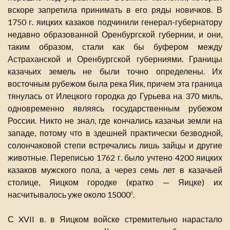
вскоре запретила принимать в его ряды новичков. В
1750 г. яицких казаков подчинили генерал-губернатору
недавно образованной Оренбургской губернии, и они,
таким образом, стали как бы буфером между
Астраханской и Оренбургской губерниями. Границы
казачьих земель не были точно определены. Их
восточным рубежом была река Яик, причем эта граница
тянулась от Илецкого городка до Гурьева на 370 миль,
одновременно являясь государственным рубежом
России. Никто не знал, где кончались казачьи земли на
западе, потому что в здешней практически безводной,
солончаковой степи встречались лишь зайцы и другие
животные. Переписью 1762 г. было учтено 4200 яицких
казаков мужского пола, а через семь лет в казачьей
столице, Яицком городке (кратко — Яицке) их
насчитывалось уже около 15000
.
6
С XVII в. в Яицком войске стремительно нарастало