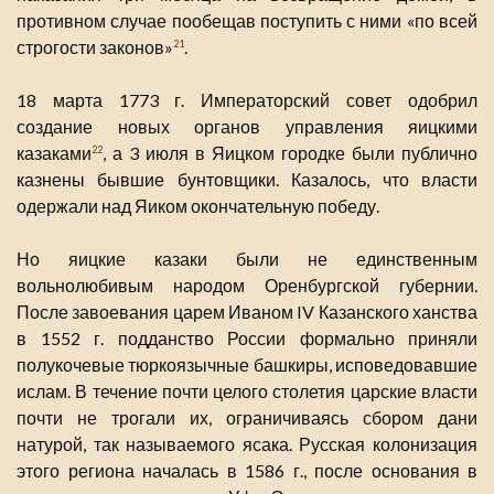
противном случае пообещав поступить с ними «по всей
строгости законов»
.
21
18 марта 1773 г. Императорский совет одобрил
создание новых органов управления яицкими
казаками
, а 3 июля в Яицком городке были публично
22
казнены бывшие бунтовщики. Казалось, что власти
одержали над Яиком окончательную победу.
Но яицкие казаки были не единственным
вольнолюбивым народом Оренбургской губернии.
После завоевания царем Иваном IV Казанского ханства
в 1552 г. подданство России формально приняли
полукочевые тюркоязычные башкиры, исповедовавшие
ислам. В течение почти целого столетия царские власти
почти не трогали их, ограничиваясь сбором дани
натурой, так называемого ясака. Русская колонизация
этого региона началась в 1586 г., после основания в