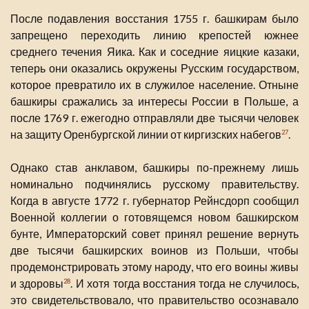
После подавления восстания 1755 г. башкирам было
запрещено переходить линию крепостей южнее
среднего течения Яика. Как и соседние яицкие казаки,
теперь они оказались окружены Русским государством,
которое превратило их в служилое население. Отныне
башкиры сражались за интересы России в Польше, а
после 1769 г. ежегодно отправляли две тысячи человек
на защиту Оренбургской линии от киргизских набегов
.
27
Однако став анклавом, башкиры по-прежнему лишь
номинально подчинялись русскому правительству.
Когда в августе 1772 г. губернатор Рейнсдорп сообщил
Военной коллегии о готовящемся новом башкирском
бунте, Императорский совет принял решение вернуть
две тысячи башкирских воинов из Польши, чтобы
продемонстрировать этому народу, что его воины живы
и здоровы
. И хотя тогда восстания тогда не случилось,
28
это свидетельствовало, что правительство осознавало