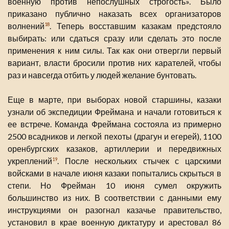
военную против непослушных строгость». Было
приказано публично наказать всех организаторов
волнений
. Теперь восставшим казакам предстояло
18
выбирать: или сдаться сразу или сделать это после
применения к ним силы. Так как они отвергли первый
вариант, власти бросили против них карателей, чтобы
раз и навсегда отбить у людей желание бунтовать.
Еще в марте, при выборах новой старшины, казаки
узнали об экспедиции Фреймана и начали готовиться к
ее встрече. Команда Фреймана состояла из примерно
2500 всадников и легкой пехоты (драгун и егерей), 1100
оренбургских казаков, артиллерии и передвижных
укреплений
. После нескольких стычек с царскими
19
войсками в начале июня казаки попытались скрыться в
степи. Но Фрейман 10 июня сумел окружить
большинство из них. В соответствии с данными ему
инструкциями он разогнал казачье правительство,
установил в крае военную диктатуру и арестовал 86