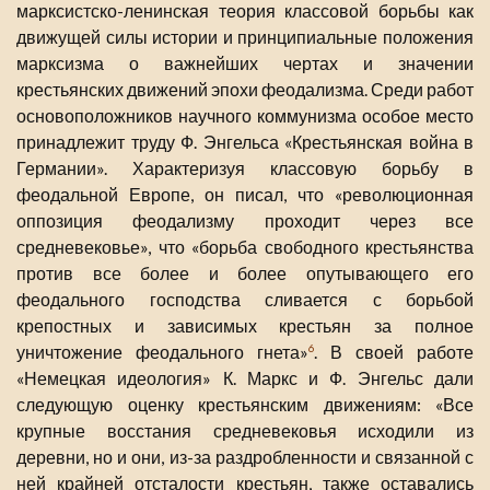
марксистско-ленинская теория классовой борьбы как
движущей силы истории и принципиальные положения
марксизма о важнейших чертах и значении
крестьянских движений эпохи феодализма. Среди работ
основоположников научного коммунизма особое место
принадлежит труду Ф. Энгельса «Крестьянская война в
Германии». Характеризуя классовую борьбу в
феодальной Европе, он писал, что «революционная
оппозиция феодализму проходит через все
средневековье», что «борьба свободного крестьянства
против все более и более опутывающего его
феодального господства сливается с борьбой
крепостных и зависимых крестьян за полное
уничтожение феодального гнета»
. В своей работе
6
«Немецкая идеология» К. Маркс и Ф. Энгельс дали
следующую оценку крестьянским движениям: «Все
крупные восстания средневековья исходили из
деревни, но и они, из-за раздробленности и связанной с
ней крайней отсталости крестьян, также оставались