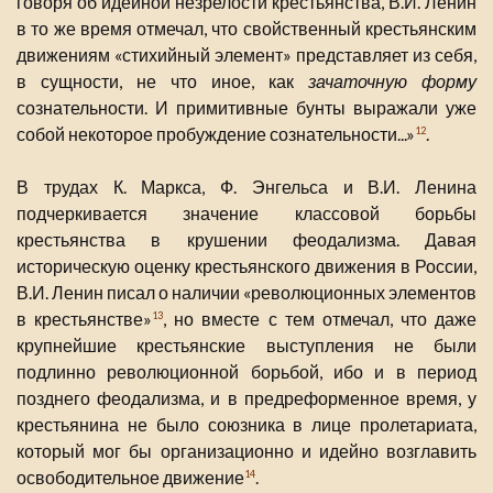
говоря об идейной незрелости крестьянства, В.И. Ленин
в то же время отмечал, что свойственный крестьянским
движениям «стихийный элемент» представляет из себя,
в сущности, не что иное, как
зачаточную форму
сознательности. И примитивные бунты выражали уже
собой некоторое пробуждение сознательности...»
.
12
В трудах К. Маркса, Ф. Энгельса и В.И. Ленина
подчеркивается значение классовой борьбы
крестьянства в крушении феодализма. Давая
историческую оценку крестьянского движения в России,
В.И. Ленин писал о наличии «революционных элементов
в крестьянстве»
, но вместе с тем отмечал, что даже
13
крупнейшие крестьянские выступления не были
подлинно революционной борьбой, ибо и в период
позднего феодализма, и в предреформенное время, у
крестьянина не было союзника в лице пролетариата,
который мог бы организационно и идейно возглавить
освободительное движение
.
14