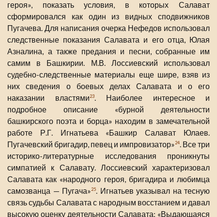
героя», показать условия, в которых Салават
сформировался как один из видных сподвижников
Пугачева. Для написания очерка Нефедов использовал
следственные показания Салавата и его отца, Юлая
Азналина, а также предания и песни, собранные им
самим в Башкирии. М.В. Лоссиевский использовал
судебно-следственные материалы еще шире, взяв из
них сведения о боевых делах Салавата и о его
наказании властями
. Наиболее интересное и
23
подробное описание «бурной деятельности
башкирского поэта и борца» находим в замечательной
работе Р.Г. Игнатьева «Башкир Салават Юлаев.
Пугачевский бригадир, певец и импровизатор»
. Все три
24
историко-литературные исследования проникнуты
симпатией к Салавату. Лоссиевский характеризовал
Салавата как «народного героя, бригадира и любимца
самозванца — Пугача»
. Игнатьев указывал на тесную
25
связь судьбы Салавата с народным восстанием и давал
высокую оценку деятельности Салавата: «Выдающаяся