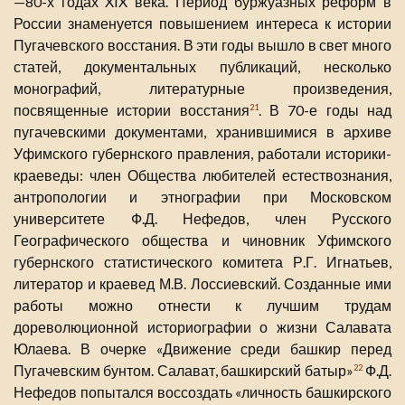
—80-х годах XIX века. Период буржуазных реформ в
России знаменуется повышением интереса к истории
Пугачевского восстания. В эти годы вышло в свет много
статей, документальных публикаций, несколько
монографий, литературные произведения,
посвященные истории восстания
. В 70-е годы над
21
пугачевскими документами, хранившимися в архиве
Уфимского губернского правления, работали историки-
краеведы: член Общества любителей естествознания,
антропологии и этнографии при Московском
университете Ф.Д. Нефедов, член Русского
Географического общества и чиновник Уфимского
губернского статистического комитета Р.Г. Игнатьев,
литератор и краевед М.В. Лоссиевский. Созданные ими
работы можно отнести к лучшим трудам
дореволюционной историографии о жизни Салавата
Юлаева. В очерке «Движение среди башкир перед
Пугачевским бунтом. Салават, башкирский батыр»
Ф.Д.
22
Нефедов попытался воссоздать «личность башкирского