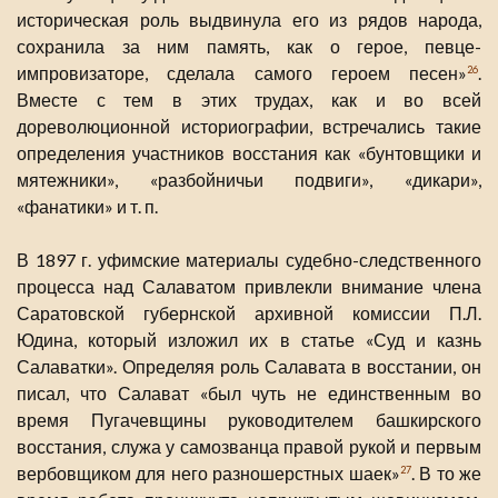
историческая роль выдвинула его из рядов народа,
сохранила за ним память, как о герое, певце-
импровизаторе, сделала самого героем песен»
.
26
Вместе с тем в этих трудах, как и во всей
дореволюционной историографии, встречались такие
определения участников восстания как «бунтовщики и
мятежники», «разбойничьи подвиги», «дикари»,
«фанатики» и т. п.
В 1897 г. уфимские материалы судебно-следственного
процесса над Салаватом привлекли внимание члена
Саратовской губернской архивной комиссии П.Л.
Юдина, который изложил их в статье «Суд и казнь
Салаватки». Определяя роль Салавата в восстании, он
писал, что Салават «был чуть не единственным во
время Пугачевщины руководителем башкирского
восстания, служа у самозванца правой рукой и первым
вербовщиком для него разношерстных шаек»
. В то же
27