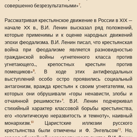
совершенно безрезультатными»
.
7
Рассматривая крестьянское движение в России в XIX —
начале XX в., В.И. Ленин высказал ряд положений,
которые применимы и к оценке народных движений
эпохи феодализма. В.И. Ленин писал, что крестьянская
война при феодализме является разновидностью
гражданской войны «угнетенного класса против
угнетающего.., крепостных крестьян против
помещиков»
. В ходе этих антифеодальных
8
выступлений особо остро проявились социальный
антагонизм, вражда крестьян к своим угнетателям, на
которых они обрушивали «горы ненависти, злобы и
отчаянной решимости»
. В.И. Ленин подчеркивал
9
стихийный характер классовой борьбы крестьянства,
его «политическую неразвитость и темноту», наивный
монархизм.
Царистские иллюзии русского
10
крестьянства были отмечены и Ф. Энгельсом
. Но,
11