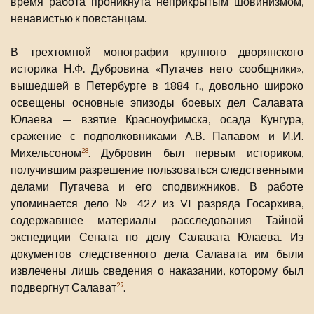
время работа проникнута неприкрытым шовинизмом,
ненавистью к повстанцам.
В трехтомной монографии крупного дворянского
историка Н.Ф. Дубровина «Пугачев него сообщники»,
вышедшей в Петербурге в 1884 г., довольно широко
освещены основные эпизоды боевых дел Салавата
Юлаева — взятие Красноуфимска, осада Кунгура,
сражение с подполковниками А.В. Папавом и И.И.
Михельсоном
. Дубровин был первым историком,
28
получившим разрешение пользоваться следственными
делами Пугачева и его сподвижников. В работе
упоминается дело № 427 из VI разряда Госархива,
содержавшее материалы расследования Тайной
экспедиции Сената по делу Салавата Юлаева. Из
документов следственного дела Салавата им были
извлечены лишь сведения о наказании, которому был
подвергнут Салават
.
29