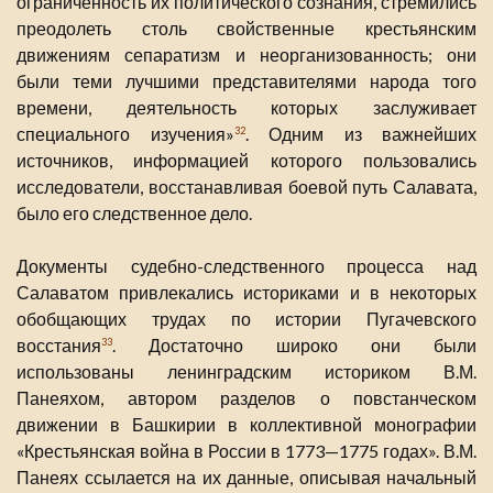
ограниченность их политического сознания, стремились
преодолеть столь свойственные крестьянским
движениям сепаратизм и неорганизованность; они
были теми лучшими представителями народа того
времени, деятельность которых заслуживает
специального изучения»
. Одним из важнейших
32
источников, информацией которого пользовались
исследователи, восстанавливая боевой путь Салавата,
было его следственное дело.
Документы судебно-следственного процесса над
Салаватом привлекались историками и в некоторых
обобщающих трудах по истории Пугачевского
восстания
. Достаточно широко они были
33
использованы ленинградским историком В.М.
Панеяхом, автором разделов о повстанческом
движении в Башкирии в коллективной монографии
«Крестьянская война в России в 1773—1775 годах». В.М.
Панеях ссылается на их данные, описывая начальный