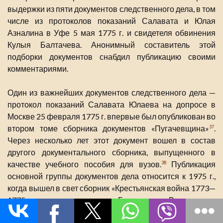
выдержки из пяти документов следственного дела, в том
числе из протоколов показаний Салавата и Юлая
Азналина в Уфе 5 мая 1775 г. и свидетеля обвинения
Кулыя Балтачева. Анонимный составитель этой
подборки документов снабдил публикацию своими
комментариями.
Один из важнейших документов следственного дела —
протокол показаний Салавата Юлаева на допросе в
Москве 25 февраля 1775 г. впервые был опубликован во
втором томе сборника документов «Пугачевщина»
.
37
Через несколько лет этот документ вошел в состав
другого документального сборника, выпущенного в
качестве учебного пособия для вузов.
Публикация
38
основной группы документов дела относится к 1975 г.,
когда вышел в свет сборник «Крестьянская война 1773—
1775 гг. на территории Башкирии». В качестве
приложения в сборник вошли 26 документов судебно-