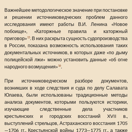
Важнейшее методологическое значение при постановке
и решении источниковедческих проблем данного
исследования имеют работы В.И. Ленина «Новое
побоище», «Каторжные правила и каторжный
приговор»
. В них раскрыта сущность судопроизводства
15
в России, показана возможность использования таких
документальных источников, в которых даже «по дыму
полицейской лжи» можно установить данные «об огне
народного возмущения»
.
16
При источниковедческом разборе документов,
возникших в ходе следствия и суда по делу Салавата
Юлаева, были использованы традиционные методы
анализа документов, которыми пользуются историки,
изучающие следственные дела участников
крестьянских и городских восстаний XVII в.,
выступлений стрельцов, Астраханского восстания 1705
—1706 гг., Крестьянской войны 1773—1775 гг., а также