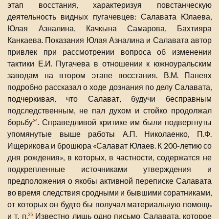
этап восстания, характеризуя повстанческую
деятельность видных пугачевцев: Салавата Юлаева,
Юлая Азналина, Качкына Самарова, Бахтияра
Канкаева. Показания Юлая Азналина и Салавата автор
привлек при рассмотрении вопроса об изменении
тактики Е.И. Пугачева в отношении к южноуральским
заводам на втором этапе восстания. В.М. Панеях
подробно рассказал о ходе дознания по делу Салавата,
подчеркивая, что Салават, будучи бесправным
подследственным, не пал духом и стойко продолжал
борьбу
. Справедливой критике им были подвергнуты
34
упомянутые выше работы А.П. Николаенко, П.Ф.
Ищерикова и брошюра «Салават Юлаев. К 200-летию со
дня рождения», в которых, в частности, содержатся не
подкрепленные источниками утверждения и
предположения о якобы активной переписке Салавата
во время следствия сродными и бывшими соратниками,
от которых он будто бы получал материальную помощь
и т. п.
Известно лишь одно письмо Салавата, которое
35