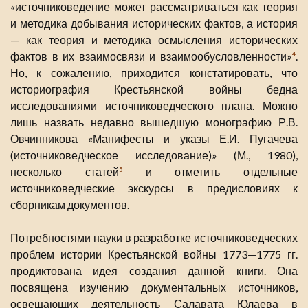
«источниковедение может рассматриваться как теория
и методика добывания исторических фактов, а история
— как теория и методика осмысления исторических
фактов в их взаимосвязи и взаимообусловленности»
.
4
Но, к сожалению, приходится констатировать, что
историография Крестьянской войны бедна
исследованиями источниковедческого плана. Можно
лишь назвать недавно вышедшую монографию Р.В.
Овчинникова «Манифесты и указы Е.И. Пугачева
(источниковедческое исследование)» (М., 1980),
несколько статей
и отметить отдельные
5
источниковедческие экскурсы в предисловиях к
сборникам документов.
Потребностями науки в разработке источниковедческих
проблем истории Крестьянской войны 1773—1775 гг.
продиктована идея создания данной книги. Она
посвящена изучению документальных источников,
освещающих деятельность Салавата Юлаева в