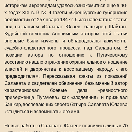
историкам и краеведам удалось ознакомиться еще в 40-
х годах XIX в. В № 4 газеты «Оренбургские губернские
ведомости» от 25 января 1847 г. была напечатана статья
под названием «Салават Юлаев, башкирец Шайтан-
Кудейской волости». Анонимным автором этой статьи
впервые были изучены и обнародованы документы
судебно-следственного процесса над Салаватом. В
позиции автора по отношению к Пугачевскому
восстанию нашло отражение охранительное отношение
властей и дворянства к восставшему народу, к его
предводителям. Пересказывая факты из показаний
Салавата и свидетелей обвинения, безымянный автор
характеризовал боевые дела «ревностного
приверженца Пугачева» как «злодеяния» и призывал
башкир, воспевающих своего батыра Салавата Юлаева
«стыдиться и вспоминать» его имя.
Новые работы о Салавате Юлаеве появились лишь в 70