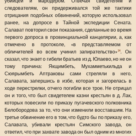
убийцей и мародером. Отвечая свидетелям и
следователям, он придерживался той же тактики
отрицания подобных обвинений, которую использовал
ранее, на допросе в Тайной экспедиции Сената.
Салават повторил свои показания, сделанные во время
первого допроса в провинциальной канцелярии, а, как
отмечено в протоколе, «в представляемом от
обличителей во всем учинил запирательство»
. Он
34
сказал, что знает о гибели братьев из д. Юлаево, но не он
тому причина: Якщимбеть, Мухамметькильда и
Сюярымбеть Аптраковы сами стреляли в него,
Салавата, запершись в избе, которая и загорелась в
ходе перестрелки, отчего погибли все трое. Не отрицал
он и того, что был свидетелем казни крестьян в д. Лак,
которых повесили по приказу пугачевского полковника
Белобородова за то, что они изменили восставшим. На
третье обвинение его в том, что будто бы по приказу его,
Салавата, убивали крестьян Симского завода, он
ответил, что при захвате завода он был одним из многих