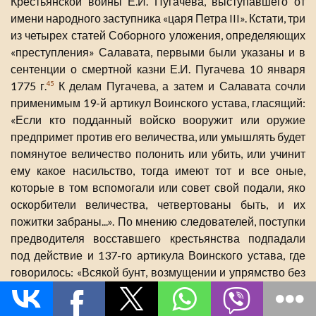
Крестьянской войны Е.И. Пугачева, выступавшего от
имени народного заступника «царя Петра III». Кстати, три
из четырех статей Соборного уложения, определяющих
«преступления» Салавата, первыми были указаны и в
сентенции о смертной казни Е.И. Пугачева 10 января
1775 г.
К делам Пугачева, а затем и Салавата сочли
45
применимым 19-й артикул Воинского устава, гласящий:
«Если кто подданный войско вооружит или оружие
предпримет против его величества, или умышлять будет
помянутое величество полонить или убить, или учинит
ему какое насильство, тогда имеют тот и все оные,
которые в том вспомогали или совет свой подали, яко
оскорбители величества, четвертованы быть, и их
пожитки забраны...». По мнению следователей, поступки
предводителя восставшего крестьянства подпадали
под действие и 137-го артикула Воинского устава, где
говорилось: «Всякой бунт, возмущении и упрямство без
всякой милости имеет быть виселицею наказано»
.
46