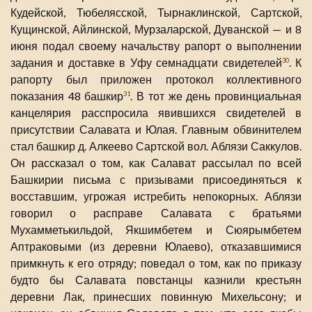
Кудейской, Тюбелясской, Тырнаклинской, Сартской,
Кущинской, Айлинской, Мурзаларской, Дуванской — и 8
июня подал своему начальству рапорт о выполнении
задания и доставке в Уфу семнадцати свидетелей
. К
30
рапорту был приложен протокол коллективного
показания 48 башкир
. В тот же день провинциальная
31
канцелярия расспросила явившихся свидетелей в
присутствии Салавата и Юлая. Главным обвинителем
стал башкир д. Алкеево Сартской вол. Аблязи Саккулов.
Он рассказал о том, как Салават рассылал по всей
Башкирии письма с призывами присоединяться к
восставшим, угрожая истребить непокорных. Аблязи
говорил о расправе Салавата с братьями
Мухамметькильдой, Якшимбетем и Сюярымбетем
Аптраковыми (из деревни Юлаево), отказавшимися
примкнуть к его отряду; поведал о том, как по приказу
будто бы Салавата повстанцы казнили крестьян
деревни Лак, принесших повинную Михельсону; и