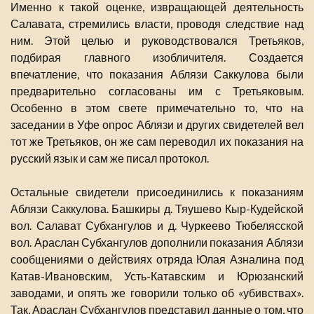
Именно к такой оценке, извращающей деятельность
Салавата, стремились власти, проводя следствие над
ним. Этой целью и руководствовался Третьяков,
подбирая главного изобличителя. Создается
впечатление, что показания Аблязи Саккулова были
предварительно согласованы им с Третьяковым.
Особенно в этом свете примечательно то, что на
заседании в Уфе опрос Аблязи и других свидетелей вел
тот же Третьяков, он же сам переводил их показания на
русский язык и сам же писал протокол.
Остальные свидетели присоединились к показаниям
Аблязи Саккулова. Башкиры д. Тяушево Кыр-Кудейской
вол. Салават Субхангулов и д. Чуркеево Тюбелясской
вол. Араслан Субхангулов дополнили показания Аблязи
сообщениями о действиях отряда Юлая Азналина под
Катав-Ивановским, Усть-Катавским и Юрюзанский
заводами, и опять же говорили только об «убивствах».
Так, Араслан Субхангулов представил данные о том, что