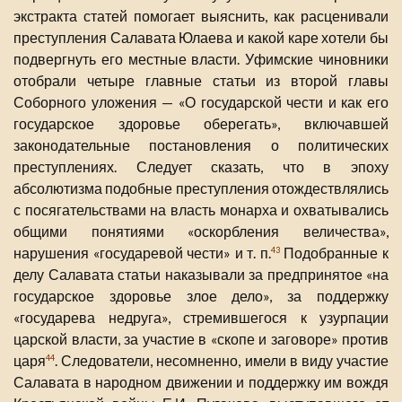
экстракта статей помогает выяснить, как расценивали
преступления Салавата Юлаева и какой каре хотели бы
подвергнуть его местные власти. Уфимские чиновники
отобрали четыре главные статьи из второй главы
Соборного уложения — «О государской чести и как его
государское здоровье оберегать», включавшей
законодательные постановления о политических
преступлениях. Следует сказать, что в эпоху
абсолютизма подобные преступления отождествлялись
с посягательствами на власть монарха и охватывались
общими понятиями «оскорбления величества»,
нарушения «государевой чести» и т. п.
Подобранные к
43
делу Салавата статьи наказывали за предпринятое «на
государское здоровье злое дело», за поддержку
«государева недруга», стремившегося к узурпации
царской власти, за участие в «скопе и заговоре» против
царя
. Следователи, несомненно, имели в виду участие
44
Салавата в народном движении и поддержку им вождя