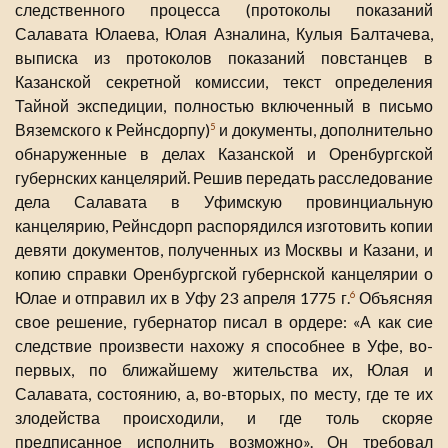
следственного процесса (протоколы показаний
Салавата Юлаева, Юлая Азналина, Кулыя Балтачева,
выписка из протоколов показаний повстанцев в
Казанской секретной комиссии, текст определения
Тайной экспедиции, полностью включенный в письмо
Вяземского к Рейнсдорпу)
и документы, дополнительно
5
обнаруженные в делах Казанской и Оренбургской
губернских канцелярий. Решив передать расследование
дела Салавата в Уфимскую провинциальную
канцелярию, Рейнсдорп распорядился изготовить копии
девяти документов, полученных из Москвы и Казани, и
копию справки Оренбургской губернской канцелярии о
Юлае и отправил их в Уфу 23 апреля 1775 г.
Объясняя
6
свое решение, губернатор писал в ордере: «А как сие
следствие произвести нахожу я способнее в Уфе, во-
первых, по ближайшему жительства их, Юлая и
Салавата, состоянию, а, во-вторых, по месту, где те их
злодейства происходили, и где толь скоряе
предписанное исполнить возможно». Он требовал