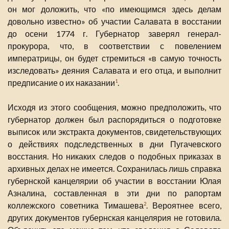
он мог доложить, что «по имеющимся здесь делам
довольно известно» об участии Салавата в восстании
до осени 1774 г. Губернатор заверял генерал-
прокурора, что, в соответствии с повелением
императрицы, он будет стремиться «в самую точность
изследовать» деяния Салавата и его отца, и выполнит
предписание о их наказании
.
1
Исходя из этого сообщения, можно предположить, что
губернатор должен был распорядиться о подготовке
выписок или экстракта документов, свидетельствующих
о действиях подследственных в дни Пугачевского
восстания. Но никаких следов о подобных приказах в
архивных делах не имеется. Сохранилась лишь справка
губернской канцелярии об участии в восстании Юлая
Азналина, составленная в эти дни по рапортам
коллежского советника Тимашева
. Вероятнее всего,
2
других документов губернская канцелярия не готовила.