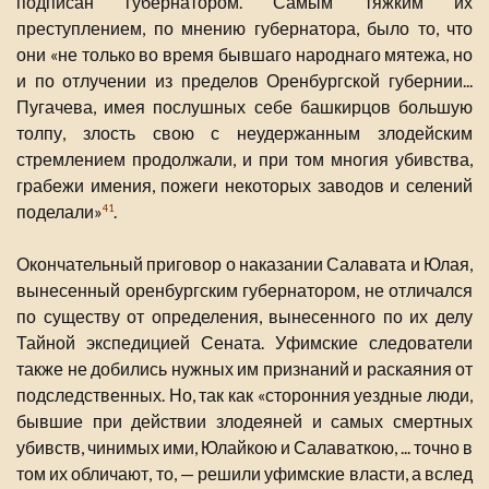
подписан губернатором. Самым тяжким их
преступлением, по мнению губернатора, было то, что
они «не только во время бывшаго народнаго мятежа, но
и по отлучении из пределов Оренбургской губернии...
Пугачева, имея послушных себе башкирцов большую
толпу, злость свою с неудержанным злодейским
стремлением продолжали, и при том многия убивства,
грабежи имения, пожеги некоторых заводов и селений
поделали»
.
41
Окончательный приговор о наказании Салавата и Юлая,
вынесенный оренбургским губернатором, не отличался
по существу от определения, вынесенного по их делу
Тайной экспедицией Сената. Уфимские следователи
также не добились нужных им признаний и раскаяния от
подследственных. Но, так как «сторонния уездные люди,
бывшие при действии злодеяней и самых смертных
убивств, чинимых ими, Юлайкою и Салаваткою, ... точно в
том их обличают, то, — решили уфимские власти, а вслед