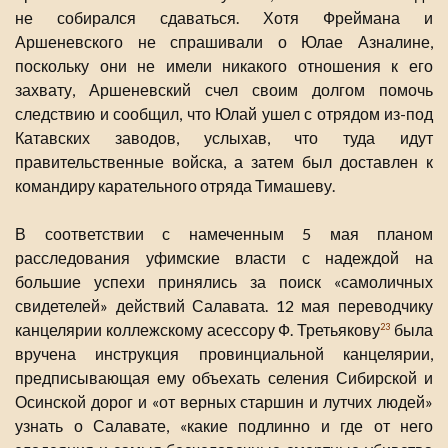
не собирался сдаваться. Хотя Фреймана и
Аршеневского не спрашивали о Юлае Азналине,
поскольку они не имели никакого отношения к его
захвату, Аршеневский счел своим долгом помочь
следствию и сообщил, что Юлай ушел с отрядом из-под
Катавских заводов, услыхав, что туда идут
правительственные войска, а затем был доставлен к
командиру карательного отряда Тимашеву.
В соответствии с намеченным 5 мая планом
расследования уфимские власти с надеждой на
большие успехи принялись за поиск «самоличных
свидетелей» действий Салавата. 12 мая переводчику
канцелярии коллежскому асессору Ф. Третьякову
была
23
вручена инструкция провинциальной канцелярии,
предписывающая ему объехать селения Сибирской и
Осинской дорог и «от верных старшин и лутчих людей»
узнать о Салавате, «какие подлинно и где от него