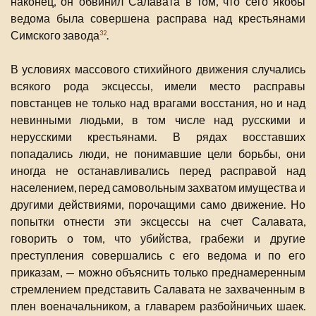
наконец, он обвинил Салавата в том, что сего якобы
ведома была совершена расправа над крестьянами
Симского завода
.
32
В условиях массового стихийного движения случались
всякого рода эксцессы, имели место расправы
повстанцев не только над врагами восстания, но и над
невинными людьми, в том числе над русскими и
нерусскими крестьянами. В рядах восставших
попадались люди, не понимавшие цели борьбы, они
иногда не останавливались перед расправой над
населением, перед самовольным захватом имущества и
другими действиями, порочащими само движение. Но
попытки отнести эти эксцессы на счет Салавата,
говорить о том, что убийства, грабежи и другие
преступления совершались с его ведома и по его
приказам, — можно объяснить только преднамеренным
стремлением представить Салавата не захваченным в
плен военачальником, а главарем разбойничьих шаек.