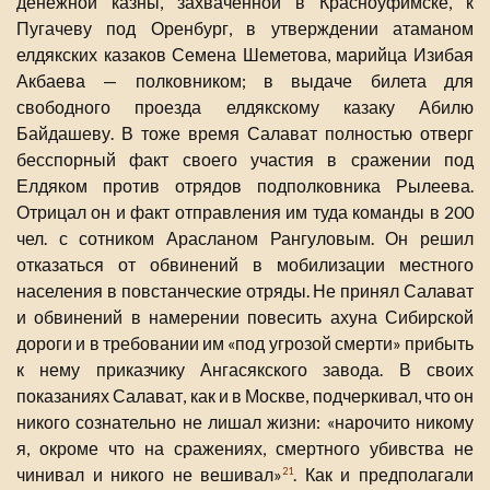
денежной казны, захваченной в Красноуфимске, к
Пугачеву под Оренбург, в утверждении атаманом
елдякских казаков Семена Шеметова, марийца Изибая
Акбаева — полковником; в выдаче билета для
свободного проезда елдякскому казаку Абилю
Байдашеву. В тоже время Салават полностью отверг
бесспорный факт своего участия в сражении под
Елдяком против отрядов подполковника Рылеева.
Отрицал он и факт отправления им туда команды в 200
чел. с сотником Арасланом Рангуловым. Он решил
отказаться от обвинений в мобилизации местного
населения в повстанческие отряды. Не принял Салават
и обвинений в намерении повесить ахуна Сибирской
дороги и в требовании им «под угрозой смерти» прибыть
к нему приказчику Ангасякского завода. В своих
показаниях Салават, как и в Москве, подчеркивал, что он
никого сознательно не лишал жизни: «нарочито никому
я, окроме что на сражениях, смертного убивства не
чинивал и никого не вешивал»
. Как и предполагали
21