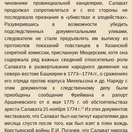
чиновники провинциальной канцелярии, Салават
продолжал сопротивляться и с его стороны не
последовало признания в «убивствах и злодействах».
Разуверившись в возможности убедить
подследственных документальными уликами,
следователи не стали предъявлять им выписку из
протоколов показаний повстанцев в Казанской
секретной комиссии, присланную Мещерским, хотя она
содержала ряд важных сведений относительно роли
Салавата в развертывании народного движения на
северо-востоке Башкирии в 1773—1774 гг., о сражениях
его отряда против корпуса Михельсона и др. Наряду с
этим документом к следственному делу были
приобщены сообщение Фреймана и рапорт
Аршеневского от 6 мая 1775 г. об обстоятельствах
ареста Салавата 25 ноября 1774 г.
Из этих документов
22
явствовало, что Салават был настигнут карателями два
месяца спустя после того, как был взят в плен вождь
Крестьянской войны Е.И. Пугачев, что Салават никогда