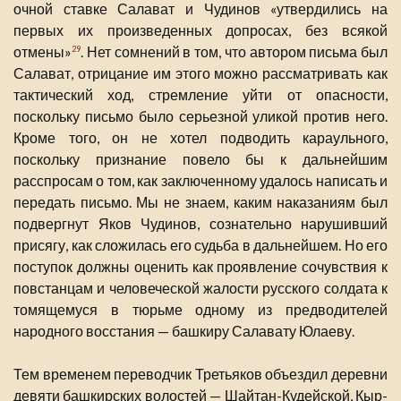
очной ставке Салават и Чудинов «утвердились на
первых их произведенных допросах, без всякой
отмены»
. Нет сомнений в том, что автором письма был
29
Салават, отрицание им этого можно рассматривать как
тактический ход, стремление уйти от опасности,
поскольку письмо было серьезной уликой против него.
Кроме того, он не хотел подводить караульного,
поскольку признание повело бы к дальнейшим
расспросам о том, как заключенному удалось написать и
передать письмо. Мы не знаем, каким наказаниям был
подвергнут Яков Чудинов, сознательно нарушивший
присягу, как сложилась его судьба в дальнейшем. Но его
поступок должны оценить как проявление сочувствия к
повстанцам и человеческой жалости русского солдата к
томящемуся в тюрьме одному из предводителей
народного восстания — башкиру Салавату Юлаеву.
Тем временем переводчик Третьяков объездил деревни
девяти башкирских волостей — Шайтан-Кудейской, Кыр-