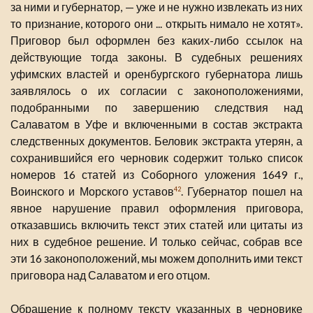
за ними и губернатор, — уже и не нужно извлекать из них
то признание, которого они ... открыть нимало не хотят».
Приговор был оформлен без каких-либо ссылок на
действующие тогда законы. В судебных решениях
уфимских властей и оренбургского губернатора лишь
заявлялось о их согласии с законоположениями,
подобранными по завершению следствия над
Салаватом в Уфе и включенными в состав экстракта
следственных документов. Беловик экстракта утерян, а
сохранившийся его черновик содержит только список
номеров 16 статей из Соборного уложения 1649 г.,
Воинского и Морского уставов
. Губернатор пошел на
42
явное нарушение правил оформления приговора,
отказавшись включить текст этих статей или цитаты из
них в судебное решение. И только сейчас, собрав все
эти 16 законоположений, мы можем дополнить ими текст
приговора над Салаватом и его отцом.
Обращение к полному тексту указанных в черновике