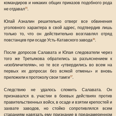
командиров и никаких общих приказов подобного рода
не отдавал
.
35
Юлай Азналин решительно отверг все обвинения
уголовного характера в свой адрес, подтвердив лишь
только то, что он действительно возглавлял отряд
повстанцев при осаде Усть-Катавского завода
.
36
После допросов Салавата и Юлая следователи через
того же Третьякова обратились за разъяснением к
«изобличителям», но те все «утвердились во всем на
первых их допросах без всякой отмены» и вновь
приложили к протоколу свои тамги
.
37
Следствию не удалось сломить Салавата. Он
признавался в. участии в боевых действиях против
правительственных войск, в осаде и взятии крепостей и
захвате заводов, но стойко сопротивлялся всем
стараниям навязать ему признание в преднамеренном