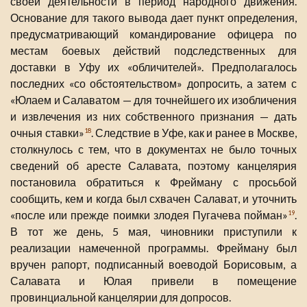
своей деятельности в период народного движения.
Основание для такого вывода дает пункт определения,
предусматривающий командирование офицера по
местам боевых действий подследственных для
доставки в Уфу их «обличителей». Предполагалось
последних «со обстоятельством» допросить, а затем с
«Юлаем и Салаватом — для точнейшего их изобличения
и извлечения из них собственного признания — дать
очныя ставки»
. Следствие в Уфе, как и ранее в Москве,
18
столкнулось с тем, что в документах не было точных
сведений об аресте Салавата, поэтому канцелярия
постановила обратиться к Фрейману с просьбой
сообщить, кем и когда был схвачен Салават, и уточнить
«после или прежде поимки злодея Пугачева пойман»
.
19
В тот же день, 5 мая, чиновники приступили к
реализации намеченной программы. Фрейману был
вручен рапорт, подписанный воеводой Борисовым, а
Салавата и Юлая привели в помещение
провинциальной канцелярии для допросов.