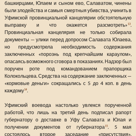
башкирцами, Юлаем и сыном ево, Салаватом, чинены
были злодейства и самыя смертныя убивства, учинить в
Уфимской провинциальной канцелярии обстоятельную
выправку и что окажется разсмотреть»
.
13
Провинциальная канцелярия не только собирала
документы — улики перед допросом Салавата Юлаева,
но предусмотрела необходимость содержания
заключенных «порознь под крепчайшим караулом»,
опасаясь возможного сговора в показаниях. Надзор был
поручен роте под командованием прапорщика
Колокольцева. Средства на содержание заключенных —
«кормовые деньги» сокращались с 5 до 4 коп. в день
каждому
.
14
Уфимский воевода настолько увлекся порученной
работой, что лишь на третий день подписал рапорт
губернатору о доставке в Уфу Салавата и Юлая и
получении документов от губернатора
. 5 мая
15
состоялось второе заседание «присутствия».