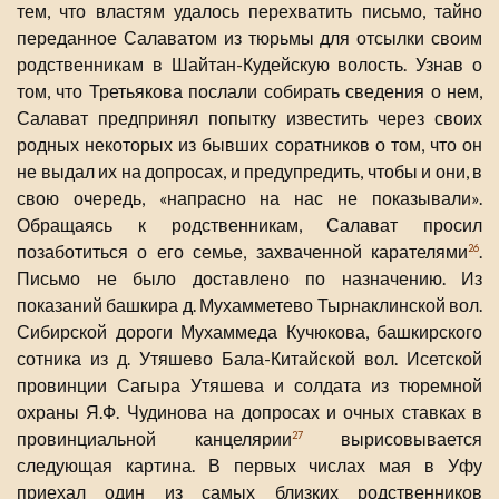
тем, что властям удалось перехватить письмо, тайно
переданное Салаватом из тюрьмы для отсылки своим
родственникам в Шайтан-Кудейскую волость. Узнав о
том, что Третьякова послали собирать сведения о нем,
Салават предпринял попытку известить через своих
родных некоторых из бывших соратников о том, что он
не выдал их на допросах, и предупредить, чтобы и они, в
свою очередь, «напрасно на нас не показывали».
Обращаясь к родственникам, Салават просил
позаботиться о его семье, захваченной карателями
.
26
Письмо не было доставлено по назначению. Из
показаний башкира д. Мухамметево Тырнаклинской вол.
Сибирской дороги Мухаммеда Кучюкова, башкирского
сотника из д. Утяшево Бала-Китайской вол. Исетской
провинции Сагыра Утяшева и солдата из тюремной
охраны Я.Ф. Чудинова на допросах и очных ставках в
провинциальной канцелярии
вырисовывается
27
следующая картина. В первых числах мая в Уфу
приехал один из самых близких родственников