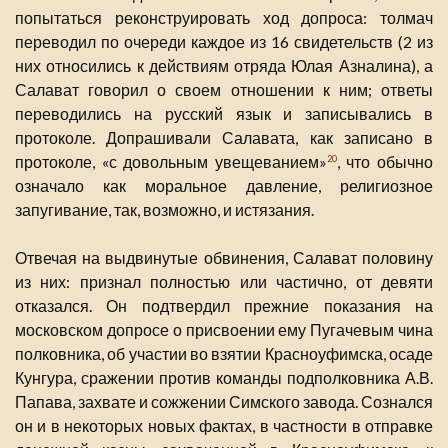
попытаться реконструировать ход допроса: толмач
переводил по очереди каждое из 16 свидетельств (2 из
них относились к действиям отряда Юлая Азналина), а
Салават говорил о своем отношении к ним; ответы
переводились на русский язык и записывались в
протоколе. Допрашивали Салавата, как записано в
протоколе, «с довольным увещеванием»
, что обычно
20
означало как моральное давление, религиозное
запугивание, так, возможно, и истязания.
Отвечая на выдвинутые обвинения, Салават половину
из них: признал полностью или частично, от девяти
отказался. Он подтвердил прежние показания на
московском допросе о присвоении ему Пугачевым чина
полковника, об участии во взятии Красноуфимска, осаде
Кунгура, сражении против команды подполковника А.В.
Папава, захвате и сожжении Симского завода. Сознался
он и в некоторых новых фактах, в частности в отправке