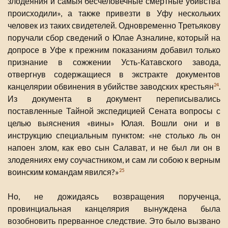
злодеяния и самыя бесчеловечные смертные убивства
происходили», а также привезти в Уфу нескольких
человек из таких свидетелей. Одновременно Третьякову
поручали сбор сведений о Юлае Азналине, который на
допросе в Уфе к прежним показаниям добавил только
признание в сожжении Усть-Катавского завода,
отвергнув содержащиеся в экстракте документов
канцелярии обвинения в убийстве заводских крестьян
.
24
Из документа в документ переписывались
поставленные Тайной экспедицией Сената вопросы с
целью выяснения «вины» Юлая. Вошли они и в
инструкцию специальным пунктом: «не столько ль он
напоен злом, как ево сын Салават, и не был ли он в
злодеяниях ему соучастником, и сам ли собою к верным
воинским командам явился?»
25
Но, не дожидаясь возвращения порученца,
провинциальная канцелярия вынуждена была
возобновить прерванное следствие. Это было вызвано