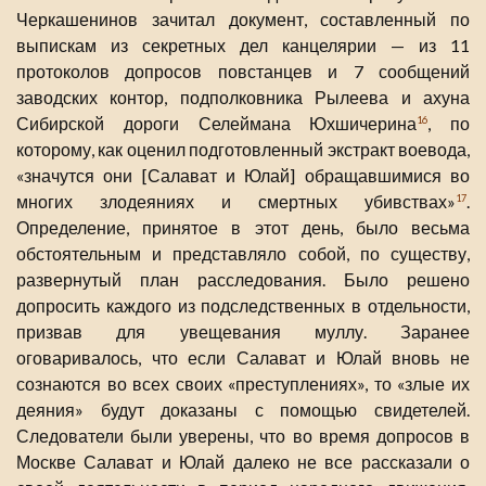
Черкашенинов зачитал документ, составленный по
выпискам из секретных дел канцелярии — из 11
протоколов допросов повстанцев и 7 сообщений
заводских контор, подполковника Рылеева и ахуна
Сибирской дороги Селеймана Юхшичерина
, по
16
которому, как оценил подготовленный экстракт воевода,
«значутся они [Салават и Юлай] обращавшимися во
многих злодеяниях и смертных убивствах»
.
17
Определение, принятое в этот день, было весьма
обстоятельным и представляло собой, по существу,
развернутый план расследования. Было решено
допросить каждого из подследственных в отдельности,
призвав для увещевания муллу. Заранее
оговаривалось, что если Салават и Юлай вновь не
сознаются во всех своих «преступлениях», то «злые их
деяния» будут доказаны с помощью свидетелей.
Следователи были уверены, что во время допросов в
Москве Салават и Юлай далеко не все рассказали о