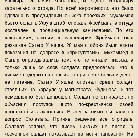
башкира Истыбая Чагырова, и отдал командиру
карательного отряда. По всей вероятности, это было
сделано в предвидении обыска проезжих. Мухаммед
был отослан в Уфу в штаб генерала Фреймана, а оттуда
доставлен в провинциальную канцелярию. По его
показаниям, взятым в канцелярии Фреймана, был
разыскан Сагыр Утяшев. 28 мая с обоих были взяты
показания на допросе в «присутствии». Мухаммед и
Сагыр оправдывались тем, что не читали письма, а
только лишь со слов солдата предполагали, что в
письме содержится просьба о присылке белья и денег
на питание. Сагыр Утяшев опознал среди солдат,
стоявших на карауле у магистрата, Чудинова, и тот
немедленно был допрошен. Солдат не отпирался, но
объяснил поступок чисто по-крестьянски своей
простотой и «глупостью». Вслед за ними вызвали на
допрос Салавата. Приняв решение все отрицать,
Салават заявил, что писем никаких не писал, а
«реченной салдат показывает на меня напрасно». На