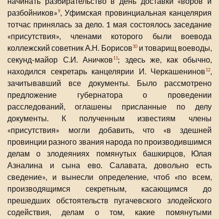
начинать разбирательство в день доставки «воров и
разбойников»
, Уфимская провинциальная канцелярия
9
тотчас принялась за дело. 1 мая состоялось заседание
«присутствия», членами которого были воевода
коллежский советник А.Н. Борисов
и товарищ воеводы,
10
секунд-майор С.И. Аничков
; здесь же, как обычно,
11
находился секретарь канцелярии И. Черкашенинов
,
12
зачитывавший все документы. Было рассмотрено
предложение губернатора о проведении
расследований, оглашены присланные по делу
документы. К полученным известиям члены
«присутствия» могли добавить, что «в здешней
провинции разного звания народа по производившимся
делам о злодеяниях помянутых башкирцов, Юлая
Азналина и сына ево. Салавата, довольно есть
сведение», и вынесли определение, чтоб «по всем,
производящимся секретным, касающимся до
прешедших обстоятельств пугачевского злодейского
содействия, делам о том, какие помянутыми