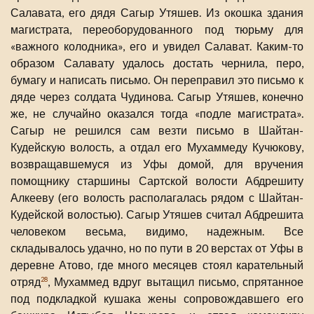
Салавата, его дядя Сагыр Утяшев. Из окошка здания
магистрата, переоборудованного под тюрьму для
«важного колодника», его и увидел Салават. Каким-то
образом Салавату удалось достать чернила, перо,
бумагу и написать письмо. Он переправил это письмо к
дяде через солдата Чудинова. Сагыр Утяшев, конечно
же, не случайно оказался тогда «подле магистрата».
Сагыр не решился сам везти письмо в Шайтан-
Кудейскую волость, а отдал его Мухаммеду Кучюкову,
возвращавшемуся из Уфы домой, для вручения
помощнику старшины Сартской волости Абдрешиту
Алкееву (его волость располагалась рядом с Шайтан-
Кудейской волостью). Сагыр Утяшев считал Абдрешита
человеком весьма, видимо, надежным. Все
складывалось удачно, но по пути в 20 верстах от Уфы в
деревне Атово, где много месяцев стоял карательный
отряд
, Мухаммед вдруг вытащил письмо, спрятанное
28
под подкладкой кушака жены сопровождавшего его