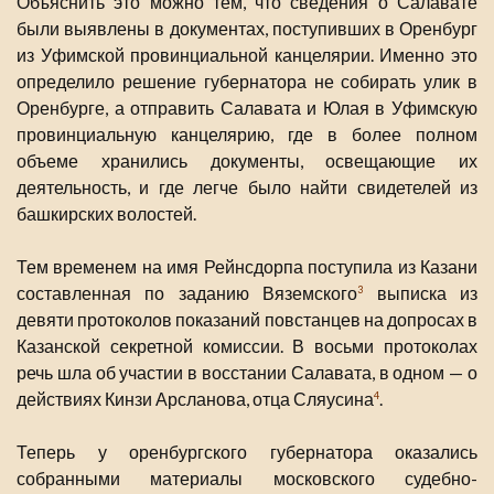
Объяснить это можно тем, что сведения о Салавате
были выявлены в документах, поступивших в Оренбург
из Уфимской провинциальной канцелярии. Именно это
определило решение губернатора не собирать улик в
Оренбурге, а отправить Салавата и Юлая в Уфимскую
провинциальную канцелярию, где в более полном
объеме хранились документы, освещающие их
деятельность, и где легче было найти свидетелей из
башкирских волостей.
Тем временем на имя Рейнсдорпа поступила из Казани
составленная по заданию Вяземского
выписка из
3
девяти протоколов показаний повстанцев на допросах в
Казанской секретной комиссии. В восьми протоколах
речь шла об участии в восстании Салавата, в одном — о
действиях Кинзи Арсланова, отца Сляусина
.
4
Теперь у оренбургского губернатора оказались
собранными материалы московского судебно-