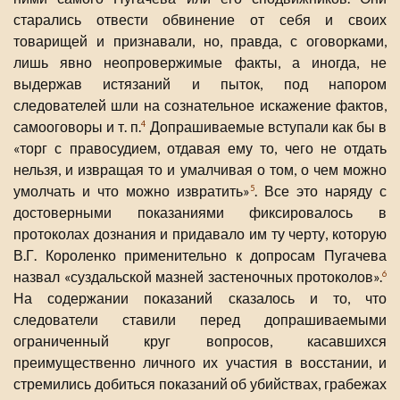
старались отвести обвинение от себя и своих
товарищей и признавали, но, правда, с оговорками,
лишь явно неопровержимые факты, а иногда, не
выдержав истязаний и пыток, под напором
следователей шли на сознательное искажение фактов,
самооговоры и т. п.
Допрашиваемые вступали как бы в
4
«торг с правосудием, отдавая ему то, чего не отдать
нельзя, и извращая то и умалчивая о том, о чем можно
умолчать и что можно извратить»
. Все это наряду с
5
достоверными показаниями фиксировалось в
протоколах дознания и придавало им ту черту, которую
В.Г. Короленко применительно к допросам Пугачева
назвал «суздальской мазней застеночных протоколов».
6
На содержании показаний сказалось и то, что
следователи ставили перед допрашиваемыми
ограниченный круг вопросов, касавшихся
преимущественно личного их участия в восстании, и
стремились добиться показаний об убийствах, грабежах