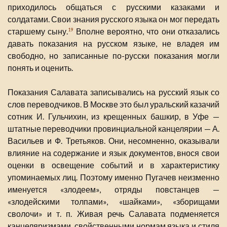
приходилось общаться с русскими казаками и
солдатами. Свои знания русского языка он мог передать
старшему сыну.
Вполне вероятно, что они отказались
19
давать показания на русском языке, не владея им
свободно, но записанные по-русски показания могли
понять и оценить.
Показания Салавата записывались на русский язык со
слов переводчиков. В Москве это был уральский казачий
сотник И. Гульчихин, из крещенных башкир, в Уфе —
штатные переводчики провинциальной канцелярии — А.
Васильев и Ф. Третьяков. Они, несомненно, оказывали
влияние на содержание и язык документов, внося свои
оценки в освещение событий и в характеристику
упоминаемых лиц. Поэтому именно Пугачев неизменно
именуется «злодеем», отряды повстанцев —
«злодейскими толпами», «шайками», «зборищами
сволочи» и т. п. Живая речь Салавата подменяется
канцеляризмами, свойственными нормам языка и стиля