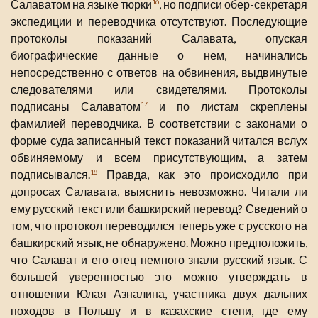
Салаватом на языке тюрки
, но подписи обер-секретаря
16
экспедиции и переводчика отсутствуют. Последующие
протоколы показаний Салавата, опуская
биографические данные о нем, начинались
непосредственно с ответов на обвинения, выдвинутые
следователями или свидетелями. Протоколы
подписаны Салаватом
и по листам скреплены
17
фамилией переводчика. В соответствии с законами о
форме суда записанный текст показаний читался вслух
обвиняемому и всем присутствующим, а затем
подписывался.
Правда, как это происходило при
18
допросах Салавата, выяснить невозможно. Читали ли
ему русский текст или башкирский перевод? Сведений о
том, что протокол переводился теперь уже с русского на
башкирский язык, не обнаружено. Можно предположить,
что Салават и его отец немного знали русский язык. С
большей уверенностью это можно утверждать в
отношении Юлая Азналина, участника двух дальних
походов в Польшу и в казахские степи, где ему