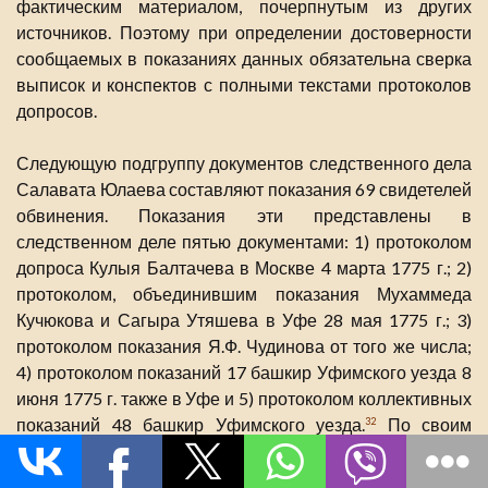
фактическим материалом, почерпнутым из других
источников. Поэтому при определении достоверности
сообщаемых в показаниях данных обязательна сверка
выписок и конспектов с полными текстами протоколов
допросов.
Следующую подгруппу документов следственного дела
Салавата Юлаева составляют показания 69 свидетелей
обвинения. Показания эти представлены в
следственном деле пятью документами: 1) протоколом
допроса Кулыя Балтачева в Москве 4 марта 1775 г.; 2)
протоколом, объединившим показания Мухаммеда
Кучюкова и Сагыра Утяшева в Уфе 28 мая 1775 г.; 3)
протоколом показания Я.Ф. Чудинова от того же числа;
4) протоколом показаний 17 башкир Уфимского уезда 8
июня 1775 г. также в Уфе и 5) протоколом коллективных
показаний 48 башкир Уфимского уезда.
По своим
32
формулярам тексты свидетельских показаний не
отличаются от формуляров протокольных записей