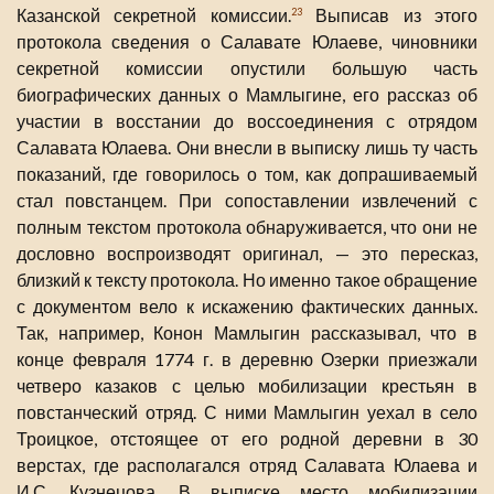
Казанской секретной комиссии.
Выписав из этого
23
протокола сведения о Салавате Юлаеве, чиновники
секретной комиссии опустили большую часть
биографических данных о Мамлыгине, его рассказ об
участии в восстании до воссоединения с отрядом
Салавата Юлаева. Они внесли в выписку лишь ту часть
показаний, где говорилось о том, как допрашиваемый
стал повстанцем. При сопоставлении извлечений с
полным текстом протокола обнаруживается, что они не
дословно воспроизводят оригинал, — это пересказ,
близкий к тексту протокола. Но именно такое обращение
с документом вело к искажению фактических данных.
Так, например, Конон Мамлыгин рассказывал, что в
конце февраля 1774 г. в деревню Озерки приезжали
четверо казаков с целью мобилизации крестьян в
повстанческий отряд. С ними Мамлыгин уехал в село
Троицкое, отстоящее от его родной деревни в 30
верстах, где располагался отряд Салавата Юлаева и
И.С. Кузнецова. В выписке место мобилизации