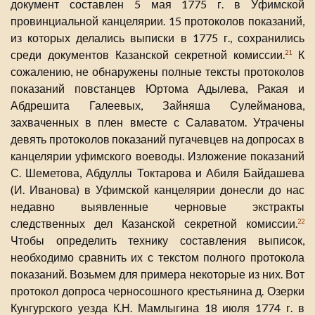
документ составлен 5 мая 1775 г. в Уфимской
провинциальной канцелярии. 15 протоколов показаний,
из которых делались выписки в 1775 г., сохранились
среди документов Казанской секретной комиссии.
К
21
сожалению, не обнаружены полные тексты протоколов
показаний повстанцев Юртома Адылева, Ракая и
Абдрешита Галеевых, Зайняша Сулейманова,
захваченных в плен вместе с Салаватом. Утрачены
девять протоколов показаний пугачевцев на допросах в
канцелярии уфимского воеводы. Изложение показаний
С. Шеметова, Абдуллы Токтарова и Абиля Байдашева
(И. Иванова) в Уфимской канцелярии донесли до нас
недавно выявленные черновые экстракты
следственных дел Казанской секретной комиссии.
22
Чтобы определить технику составления выписок,
необходимо сравнить их с текстом полного протокола
показаний. Возьмем для примера некоторые из них. Вот
протокол допроса черносошного крестьянина д. Озерки
Кунгурского уезда К.Н. Мамлыгина 18 июля 1774 г. в