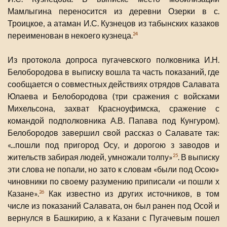
Мамлыгина переносится из деревни Озерки в с.
Троицкое, а атаман И.С. Кузнецов из табынских казаков
переименован в некоего кузнеца.
24
Из протокола допроса пугачевского полковника И.Н.
Белобородова в выписку вошла та часть показаний, где
сообщается о совместных действиях отрядов Салавата
Юлаева и Белобородова (три сражения с войсками
Михельсона, захват Красноуфимска, сражение с
командой подполковника А.В. Папава под Кунгуром).
Белобородов завершил свой рассказ о Салавате так:
«...пошли под пригород Осу, и дорогою з заводов и
жительств забирая людей, умножали толпу»
. В выписку
25
эти слова не попали, но зато к словам «были под Осою»
чиновники по своему разумению приписали «и пошли х
Казане».
Как известно из других источников, в том
26
числе из показаний Салавата, он был ранен под Осой и
вернулся в Башкирию, а к Казани с Пугачевым пошел