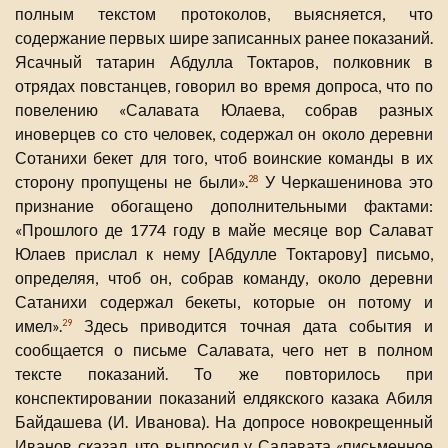
полным текстом протоколов, выясняется, что
содержание первых шире записанных ранее показаний.
Ясачный татарин Абдулла Токтаров, полковник в
отрядах повстанцев, говорил во время допроса, что по
повелению «Салавата Юлаева, собрав разных
иноверцев со сто человек, содержал он около деревни
Сотанихи бекет для того, чтоб воинские команды в их
сторону пропущены не были».
У Черкашенинова это
28
признание обогащено дополнительными фактами:
«Прошлого де 1774 году в майе месяце вор Салават
Юлаев прислал к нему [Абдулле Токтарову] письмо,
определяя, чтоб он, собрав команду, около деревни
Сатанихи содержал бекеты, которые он потому и
имел».
Здесь приводится точная дата события и
29
сообщается о письме Салавата, чего нет в полном
тексте показаний. То же повторилось при
конспектировании показаний елдякского казака Абиля
Байдашева (И. Иванова). На допросе новокрещенный
Иванов сказал, что выпросил у Салавата «письменное