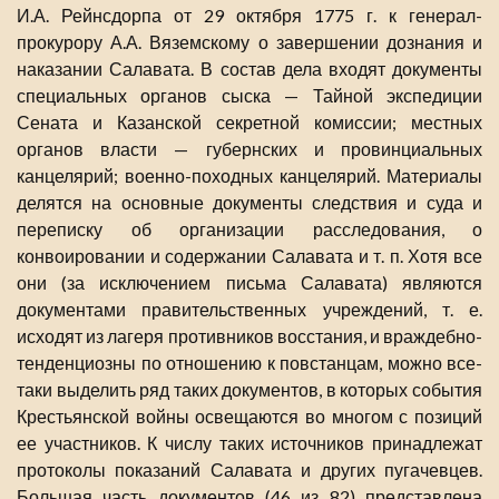
И.А. Рейнсдорпа от 29 октября 1775 г. к генерал-
прокурору А.А. Вяземскому о завершении дознания и
наказании Салавата. В состав дела входят документы
специальных органов сыска — Тайной экспедиции
Сената и Казанской секретной комиссии; местных
органов власти — губернских и провинциальных
канцелярий; военно-походных канцелярий. Материалы
делятся на основные документы следствия и суда и
переписку об организации расследования, о
конвоировании и содержании Салавата и т. п. Хотя все
они (за исключением письма Салавата) являются
документами правительственных учреждений, т. е.
исходят из лагеря противников восстания, и враждебно-
тенденциозны по отношению к повстанцам, можно все-
таки выделить ряд таких документов, в которых события
Крестьянской войны освещаются во многом с позиций
ее участников. К числу таких источников принадлежат
протоколы показаний Салавата и других пугачевцев.
Большая часть документов (46 из 82) представлена