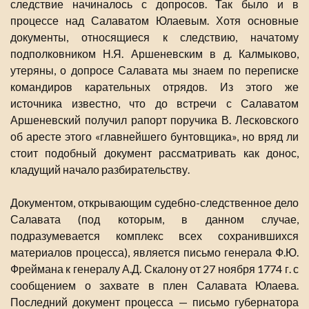
следствие начиналось с допросов. Так было и в
процессе над Салаватом Юлаевым. Хотя основные
документы, относящиеся к следствию, начатому
подполковником Н.Я. Аршеневским в д. Калмыково,
утеряны, о допросе Салавата мы знаем по переписке
командиров карательных отрядов. Из этого же
источника известно, что до встречи с Салаватом
Аршеневский получил рапорт поручика В. Лесковского
об аресте этого «главнейшего бунтовщика», но вряд ли
стоит подобный документ рассматривать как донос,
кладущий начало разбирательству.
Документом, открывающим судебно-следственное дело
Салавата (под которым, в данном случае,
подразумевается комплекс всех сохранившихся
материалов процесса), является письмо генерала Ф.Ю.
Фреймана к генералу А.Д. Скалону от 27 ноября 1774 г. с
сообщением о захвате в плен Салавата Юлаева.
Последний документ процесса — письмо губернатора