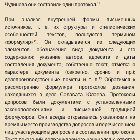
Чудинова они составили один протокол.
13
При анализе внутренней формы письменных
источников, т. е. их структуры и стилистических
особенностей текстов, пользуются термином
«формуляр»
. Он складывается из следующих
14
элементов: обозначение вида документа и его
содержания; указание автора, адресата и даты
составления документа; собственно текст; отметка о
характере документа (секретно, срочно и пр.);
делопроизводственные пометы и т. п.
Обратимся к
15
рассмотрению формуляра протоколов дознания,
находящихся в деле Салавата Юлаева. Протоколы
допросов были документами с установленными
законоположениями и письменной традицией
формуляров. Они всегда открывались указаниями на
время и место производства допросов и перечислением
лиц, участвующих в допросе и в составлении протокола.
Текст показаний допрашиваемого начинался с ответов