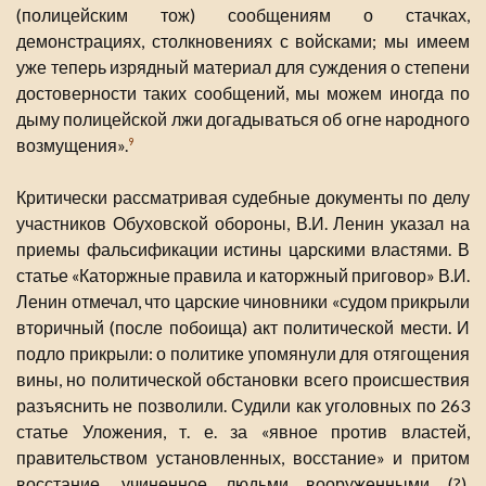
(полицейским тож) сообщениям о стачках,
демонстрациях, столкновениях с войсками; мы имеем
уже теперь изрядный материал для суждения о степени
достоверности таких сообщений, мы можем иногда по
дыму полицейской лжи догадываться об огне народного
возмущения».
9
Критически рассматривая судебные документы по делу
участников Обуховской обороны, В.И. Ленин указал на
приемы фальсификации истины царскими властями. В
статье «Каторжные правила и каторжный приговор» В.И.
Ленин отмечал, что царские чиновники «судом прикрыли
вторичный (после побоища) акт политической мести. И
подло прикрыли: о политике упомянули для отягощения
вины, но политической обстановки всего происшествия
разъяснить не позволили. Судили как уголовных по 263
статье Уложения, т. е. за «явное против властей,
правительством установленных, восстание» и притом
восстание, учиненное людьми вооруженными (?).