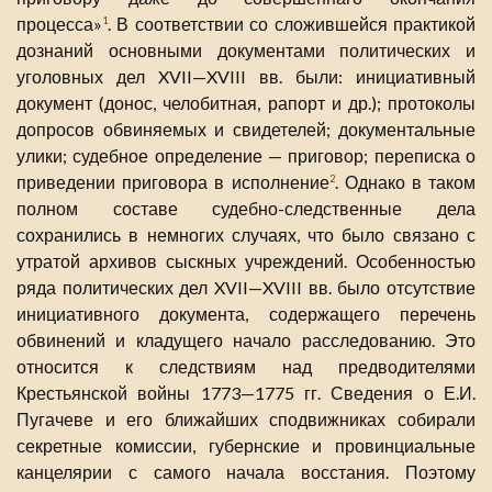
процесса»
. В соответствии со сложившейся практикой
1
дознаний основными документами политических и
уголовных дел XVII—XVIII вв. были: инициативный
документ (донос, челобитная, рапорт и др.); протоколы
допросов обвиняемых и свидетелей; документальные
улики; судебное определение — приговор; переписка о
приведении приговора в исполнение
. Однако в таком
2
полном составе судебно-следственные дела
сохранились в немногих случаях, что было связано с
утратой архивов сыскных учреждений. Особенностью
ряда политических дел XVII—XVIII вв. было отсутствие
инициативного документа, содержащего перечень
обвинений и кладущего начало расследованию. Это
относится к следствиям над предводителями
Крестьянской войны 1773—1775 гг. Сведения о Е.И.
Пугачеве и его ближайших сподвижниках собирали
секретные комиссии, губернские и провинциальные
канцелярии с самого начала восстания. Поэтому