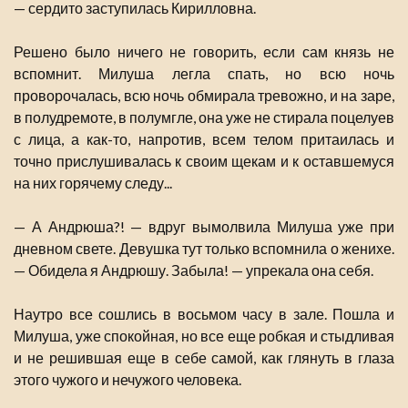
— сердито заступилась Кирилловна.
Решено было ничего не говорить, если сам князь не
вспомнит. Милуша легла спать, но всю ночь
проворочалась, всю ночь обмирала тревожно, и на заре,
в полудремоте, в полумгле, она уже не стирала поцелуев
с лица, а как-то, напротив, всем телом притаилась и
точно прислушивалась к своим щекам и к оставшемуся
на них горячему следу...
— А Андрюша?! — вдруг вымолвила Милуша уже при
дневном свете. Девушка тут только вспомнила о женихе.
— Обидела я Андрюшу. Забыла! — упрекала она себя.
Наутро все сошлись в восьмом часу в зале. Пошла и
Милуша, уже спокойная, но все еще робкая и стыдливая
и не решившая еще в себе самой, как глянуть в глаза
этого чужого и нечужого человека.