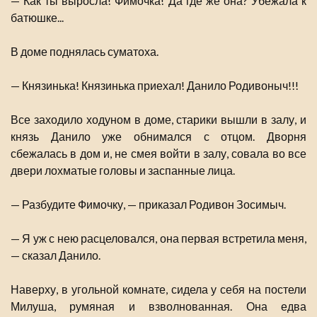
— Как ты выросла! Фимочка! Да где же она? Убежала к
батюшке...
В доме поднялась суматоха.
— Князинька! Князинька приехал! Данило Родивоныч!!!
Все заходило ходуном в доме, старики вышли в залу, и
князь Данило уже обнимался с отцом. Дворня
сбежалась в дом и, не смея войти в залу, совала во все
двери лохматые головы и заспанные лица.
— Разбудите Фимочку, — приказал Родивон Зосимыч.
— Я уж с нею расцеловался, она первая встретила меня,
— сказал Данило.
Наверху, в угольной комнате, сидела у себя на постели
Милуша, румяная и взволнованная. Она едва