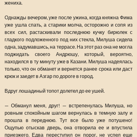
жениха.
Однажды вечером, уже после ужина, когда княжна Фима
уже ушла спать, а старики молча, осторожно и сопя из
всех сил, растаскивали последнюю кучку бирюлек с
гладкого подложенного под них стекла, Милуша сидела
одна, задумавшись, на террасе. На этот раз она не могла
поджидать своего Андрюшу, который, вероятно,
находился в ту минуту уже в Казани. Милуша надеялась
только, что он обманет и вернется ранее срока или даст
крюк и заедет в Азгар по дороге в город.
Вдруг лошадиный топот долетел до ее ушей.
— Обманул меня, друг! — встрепенулась Милуша, но
ровным спокойным шагом вернулась в темную залу и
прошла в переднюю. Тут все было уже потушено!
Ощупью отыскав дверь, она отворила ее и впустила
приезжего. Едва переступил он порог, не успел еще