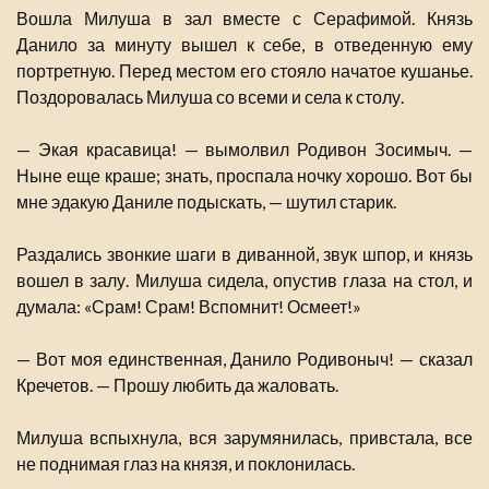
Вошла Милуша в зал вместе с Серафимой. Князь
Данило за минуту вышел к себе, в отведенную ему
портретную. Перед местом его стояло начатое кушанье.
Поздоровалась Милуша со всеми и села к столу.
— Экая красавица! — вымолвил Родивон Зосимыч. —
Ныне еще краше; знать, проспала ночку хорошо. Вот бы
мне эдакую Даниле подыскать, — шутил старик.
Раздались звонкие шаги в диванной, звук шпор, и князь
вошел в залу. Милуша сидела, опустив глаза на стол, и
думала: «Срам! Срам! Вспомнит! Осмеет!»
— Вот моя единственная, Данило Родивоныч! — сказал
Кречетов. — Прошу любить да жаловать.
Милуша вспыхнула, вся зарумянилась, привстала, все
не поднимая глаз на князя, и поклонилась.