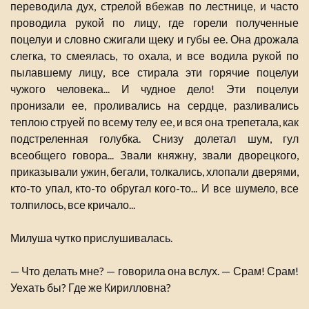
переводила дух, стрелой вбежав по лестнице, и часто
проводила рукой по лицу, где горели полученные
поцелуи и словно сжигали щеку и губы ее. Она дрожала
слегка, то смеялась, то охала, и все водила рукой по
пылавшему лицу, все стирала эти горячие поцелуи
чужого человека... И чудное дело! Эти поцелуи
пронизали ее, проливались на сердце, разливались
теплою струей по всему телу ее, и вся она трепетала, как
подстреленная голубка. Снизу долетал шум, гул
всеобщего говора... Звали княжну, звали дворецкого,
приказывали ужин, бегали, толкались, хлопали дверями,
кто-то упал, кто-то обругал кого-то... И все шумело, все
толпилось, все кричало...
Милуша чутко прислушивалась.
— Что делать мне? — говорила она вслух. — Срам! Срам!
Уехать бы? Где же Кирилловна?