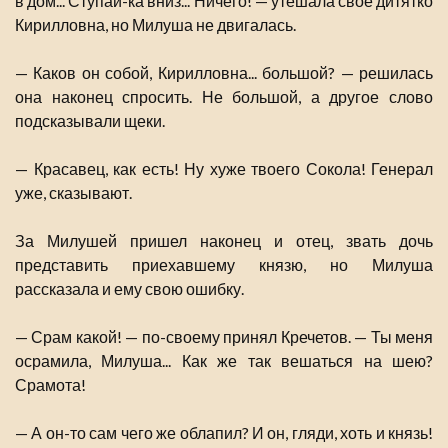
в дом... Ступай-ка вниз... Ничего! — утешала свое дитятко
Кирилловна, но Милуша не двигалась.
— Каков он собой, Кирилловна... большой? — решилась
она наконец спросить. Не большой, а другое слово
подсказывали щеки.
— Красавец, как есть! Ну хуже твоего Сокола! Генерал
уже, сказывают.
За Милушей пришел наконец и отец, звать дочь
представить приехавшему князю, но Милуша
рассказала и ему свою ошибку.
— Срам какой! — по-своему принял Кречетов. — Ты меня
осрамила, Милуша... Как же так вешаться на шею?
Срамота!
— А он-то сам чего же облапил? И он, гляди, хоть и князь!