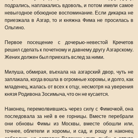
подрались, наплакались вдоволь, и потом имели самое
невыгодное обоюдное воспоминание. Если дикарка не
приезжала в Азгар, то и княжна Фима не просилась в
Ольгино.
Первое посещение с дочерью-невестой Кречетов
решил сделать к почетному и давнему другу Азгарскому.
Жених должен был приехать вслед за ними.
Милуша, обмирая, въехала на азгарский двор, чуть не
заплакала, когда вошла в огромные хоромы, и долго, как
младенец, жалась от всех к отцу, несмотря на уверения
князя Родивона Зосимыча, что он не кусается.
Наконец, перемолвившись через силу с Фимочкой, она
последовала за ней в ее горницы. Вместе перебрали
они обновы Фимы из Москвы, вместе обошли или,
точнее, облетели и хоромы, и сад, и рощу и наконец