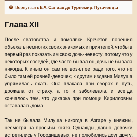
Вернуться к
Е.А. Салиас де Турнемир. Пугачевцы
Глава XII
После сватовства и помолвки Кречетов порешил
объехать немногих своих знакомых и приятелей, чтобы в
первый раз показать им свою дочь-невесту, потому что у
некоторых соседей, где часто бывал он, дочь не бывала
никогда. К иным он сам не возил ее ради того, что не
было там ей ровней-девочек; к другим издавна Милуша
упрямилась ехать. Она плакала при сборах в путь,
дрожала от страху, а то и заболевала, и всегда
кончалось тем, что дикарка при помощи Кирилловны
оставалась дома.
Так не бывала Милуша никогда в Азгаре у княжны,
несмотря на просьбы князя. Однажды, давно, девочки
встретились у Городищевых, не полюбились друг другу,