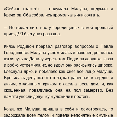
«Сейчас скажет!» — подумала Милуша, подумал и
Кречетов. Оба собрались промолчать или солгать.
— Не видал ли я вас у Городищевых в мой прошлый
приезд? Я был у них раза два.
Князь Родивон прервал разговор вопросом о Павле
Городищеве. Милуша успокоилась и наконец решилась
взглянуть на Данилу через стол. Подняла девушка глаза
и робко устремила их, но вдруг они раскрылись широко,
блеснули ярко, и побелело как снег все лицо Милуши.
Бросилась девушка от стола, как раненная в сердце, и
диким, отчаянным криком огласила весь дом, и, как
скошенная, повалилась она на пол замертво. Без
памяти унесли девушку и уложили в постель.
Когда же Милуша пришла в себя и осмотрелась, то
задрожала всем телом и повела непонятные смутные