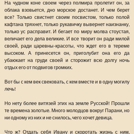
На чудном коне своем через полмира пролетит он, за
облака взовьется, дно морское достанет. И чем берет
все? Только свистнет своим посвистом, только полой
кафтана тряхнет, только рукавичку вывернет наизнанку,
только ус расправит. И бегает по миру молва стоустая,
величает его дела великие. И все творит он ради милой
своей, ради царевны-красоты, что ждет его в тереме
высоком. А принесется он, приголубит она его да
убаюкает на груди своей и сторожит всю долгу ночь
отдых его от подвигов громких.
Вот бы с кем век свековать, с кем вместе и в одну могилу
лечь!
Но нету более витязей этих на земле Русской! Прошли
те времена золотые. Много молодцов вокруг Парани, но
ни одному из них и не снилось, чего хочет девица.
Что ж? Отдать себя Ивану и скоротать жизнь с ним,