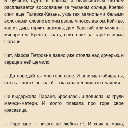
и лучисто, будто в слезах, и белесоватым пятном
расплывается восходящее за туманом солнце. Крепко
спит еще Татарка-Казань, укрытая мглистыми белыми
волокнами, словно ветхим рваным покрывалом. Кой-где,
как из дыр, торчит церковь, дом барский или мечеть с
минаретом. Крепко, знать, спит еще на заре и мама
Парани.
Нет, Марфа Петровна давно уже стояла над дочерью, и
сердце в ней щемило.
— Да поведай ты мне горе свое. И впрямь любишь ты,
что ль — кого я не знаю! — сказала женщина в отчаянии.
Не выдержала Параня, бросилась и повисла на груди
мачехи-матери. И долго плакала про горе свое
красавица.
— Горе мое — никого не люблю я!.. И хочу я, мама,