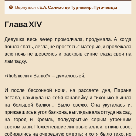
Вернуться к
Е.А. Салиас де Турнемир. Пугачевцы
Глава XIV
Девушка весь вечер промолчала, продумала. А когда
пошла спать, легла, не простясь с матерью, и пролежала
всю ночь не шевелясь и раскрыв синие глаза свои на
лампадку.
«Люблю ли я Ваню?» — думалось ей.
И после бессонной ночи, на рассвете дня, Параня
встала, накинула на себя кацавейку и тихонько вышла
на большой балкон... Было свежо. Она укуталась и,
прижавшись в угол балкона, выглядывала оттуда на сад,
на город и Кремль, полуукрытые серым утренним
светом зари. Пожелтевшие липовые аллеи, отжив свое,
собирались на очередную смерть; и хотя было тихо, но