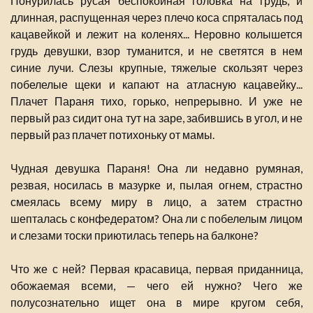
Понурилась русая беспокойная головка на грудь, и
длинная, распущенная через плечо коса спряталась под
кацавейкой и лежит на коленях... Неровно колышется
грудь девушки, взор туманится, и не светятся в нем
синие лучи. Слезы крупные, тяжелые скользят через
побелелые щеки и капают на атласную кацавейку...
Плачет Параня тихо, горько, непрерывно. И уже не
первый раз сидит она тут на заре, забившись в угол, и не
первый раз плачет потихоньку от мамы.
Чудная девушка Параня! Она ли недавно румяная,
резвая, носилась в мазурке и, пылая огнем, страстно
смеялась всему миру в лицо, а затем страстно
шепталась с конфедератом? Она ли с побелелым лицом
и слезами тоски приютилась теперь на балконе?
Что же с ней? Первая красавица, первая приданница,
обожаемая всеми, — чего ей нужно? Чего же
полусознательно ищет она в мире кругом себя,