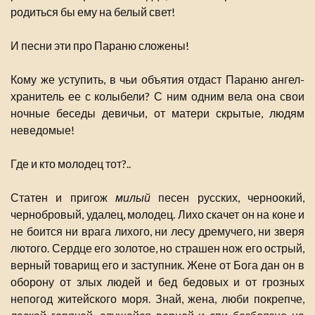
родиться бы ему на белый свет!
И песни эти про Параню сложены!
Кому же уступить, в чьи объятия отдаст Параню ангел-
хранитель ее с колыбели? С ним одним вела она свои
ночные беседы девичьи, от матери скрытые, людям
неведомые!
Где и кто молодец тот?..
Статен и пригож
милый
песен русских, черноокий,
чернобровый, удалец, молодец. Лихо скачет он на коне и
не боится ни врага лихого, ни лесу дремучего, ни зверя
лютого. Сердце его золотое, но страшен нож его острый,
верный товарищ его и заступник. Жене от Бога дан он в
оборону от злых людей и бед бедовых и от грозных
непогод житейского моря. Знай, жена, люби покрепче,