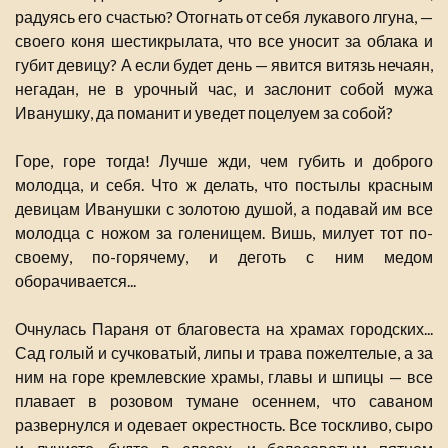
радуясь его счастью? Отогнать от себя лукавого лгуна, —
своего коня шестикрылата, что все уносит за облака и
губит девицу? А если будет день — явится витязь нечаян,
негадан, не в урочный час, и заслонит собой мужа
Иванушку, да поманит и уведет поцелуем за собой?
Горе, горе тогда! Лучше жди, чем губить и доброго
молодца, и себя. Что ж делать, что постылы красным
девицам Иванушки с золотою душой, а подавай им все
молодца с ножом за голенищем. Вишь, милует тот по-
своему, по-горячему, и деготь с ним медом
оборачивается...
Очнулась Параня от благовеста на храмах городских...
Сад голый и сучковатый, липы и трава пожелтелые, а за
ним на горе кремлевские храмы, главы и шпицы — все
плавает в розовом тумане осеннем, что саваном
развернулся и одевает окрестность. Все тоскливо, сыро