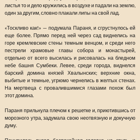
листья то и дело кружились в воздухе и падали на землю,
один за другим, словно плакали липы на свой лад.
«Тоскливо как!» — подумала Параня, и сгрустнулось ей
еще более. Прямо перед ней через сад виднелись на
горе кремлевские стены темным венцом, и среди него
пестрели храмовые главы собора и монастырей,
отдельно от всего высилась и рисовалась на бледном
небе башня Сумбеки. Левее, среди города, виднелся
барский домина князей Хвалынских; верхние окна,
выбитые и темные, угрюмо чернелись в желтых стенах.
На мертвеца с провалившимися глазами похож был
этот домина.
Параня прильнула плечом к решетке и, приютившись от
морозного утра, задумала свою неотвязную и докучную
думу.