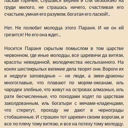
ласкай горячей, слушайся верней и спи безбоязно на
груди милого, не страшась ничего, счастливая его
счастьем, умная его разумом, богатая его лаской!..
Нет. Не полюбит молодца этого Параня. И не он ей
грезится! Не его она ждет...
Носится Параня скрытым помыслом в том царстве
червонном, где иные молодцы, все царевичи да витязи,
красоты невиданной, молодечества неслыханного. На
конях шестикрылых великие дела творят они. Вороги их
и недруги заповедные — не люди, а змеи-драконы
многоглавые, что плавают по морям-океанам, иль
чародеи злобные, что живут на островах алмазных, иль
рати бесчисленные, что походами ходят по царствам
заколдованным, иль богатыри с мечами-кладенцами,
что стерегут, проходу не дают в чернограды
стобашенные. И страшен тот царевич своим ворогам, и
все по плечу тому витязю, и все на потеху тому молодцу.