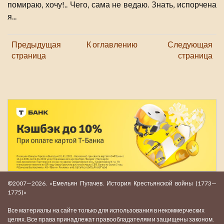
помираю, хочу!.. Чего, сама не ведаю. Знать, испорчена
я...
Предыдущая
К оглавлению
Следующая
страница
страница
©2007—2026. «Емельян Пугачев. История Крестьянской войны (1773—
1775)»
Все материалы на сайте только для использования в некоммерческих
целях. Все права принадлежат правообладателям и защищены законом.