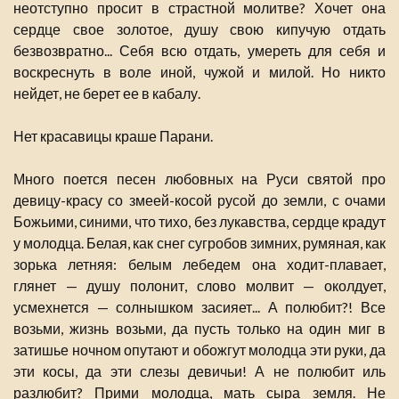
неотступно просит в страстной молитве? Хочет она
сердце свое золотое, душу свою кипучую отдать
безвозвратно... Себя всю отдать, умереть для себя и
воскреснуть в воле иной, чужой и милой. Но никто
нейдет, не берет ее в кабалу.
Нет красавицы краше Парани.
Много поется песен любовных на Руси святой про
девицу-красу со змеей-косой русой до земли, с очами
Божьими, синими, что тихо, без лукавства, сердце крадут
у молодца. Белая, как снег сугробов зимних, румяная, как
зорька летняя: белым лебедем она ходит-плавает,
глянет — душу полонит, слово молвит — околдует,
усмехнется — солнышком засияет... А полюбит?! Все
возьми, жизнь возьми, да пусть только на один миг в
затишье ночном опутают и обожгут молодца эти руки, да
эти косы, да эти слезы девичьи! А не полюбит иль
разлюбит? Прими молодца, мать сыра земля. Не