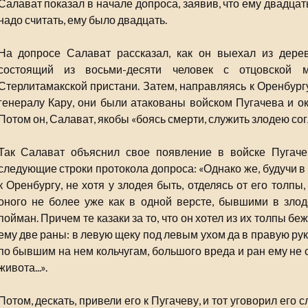
Салават показал в начале допроса, заявив, что ему двадцать
надо считать, ему было двадцать.
На допросе Салават рассказал, как он выехал из дере
состоящий из восьми-десяти человек с отцовской 
Стерлитамакской пристани. Затем, направляясь к Оренбург
генералу Кару, они были атакованы войском Пугачева и ока
Потом он, Салават, якобы «боясь смерти, служить злодею сог
Так Салават объяснил свое появление в войске Пугач
следующие строки протокола допроса: «Однако же, будучи в 
к Оренбургу, не хотя у злодея быть, отделясь от его толпы,
оного не более уже как в одной версте, бывшими в злод
пойман. Причем те казаки за то, что он хотел из их толпы бе
ему две раны: в левую щеку под левым ухом да в правую руку;
по бывшим на нем кольчугам, большого вреда и ран ему не 
живота...».
Потом, дескать, привели его к Пугачеву, и тот уговорил его 