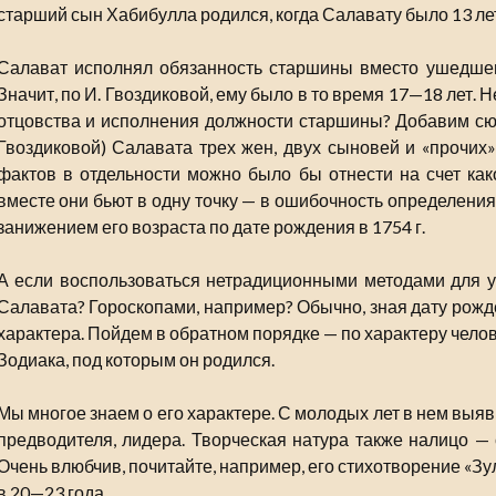
старший сын Хабибулла родился, когда Салавату было 13 лет, 
Салават исполнял обязанность старшины вместо ушедшего
Значит, по И. Гвоздиковой, ему было в то время 17—18 лет. 
отцовства и исполнения должности старшины? Добавим сюда
Гвоздиковой) Салавата трех жен, двух сыновей и «прочих»
фактов в отдельности можно было бы отнести на счет как
вместе они бьют в одну точку — в ошибочность определения
занижением его возраста по дате рождения в 1754 г.
А если воспользоваться нетрадиционными методами для 
Салавата? Гороскопами, например? Обычно, зная дату рожде
характера. Пойдем в обратном порядке — по характеру чело
Зодиака, под которым он родился.
Мы многое знаем о его характере. С молодых лет в нем выя
предводителя, лидера. Творческая натура также налицо — 
Очень влюбчив, почитайте, например, его стихотворение «З
в 20—23 года.