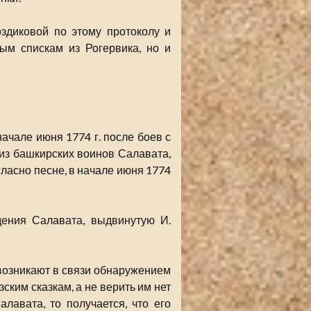
оздиковой по этому протоколу и
ым спискам из Рогервика, но и
ачале июня 1774 г. после боев с
из башкирских воинов Салавата,
гласно песне, в начале июня 1774
дения Салавата, выдвинутую И.
возникают в связи обнаружением
ским сказкам, а не верить им нет
лавата, то получается, что его