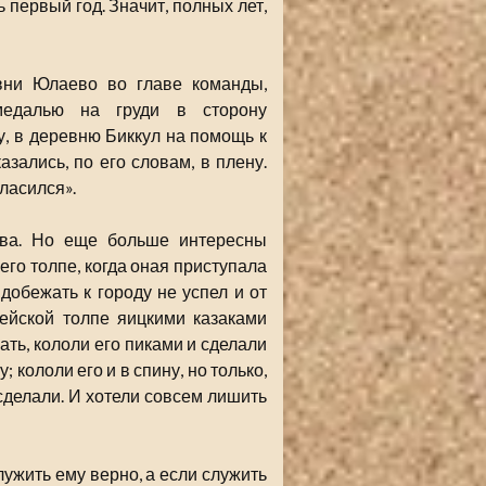
 первый год. Значит, полных лет,
вни Юлаево во главе команды,
медалью на груди в сторону
у, в деревню Биккул на помощь к
зались, по его словам, в плену.
ласился».
ева. Но еще больше интересны
его толпе, когда оная приступала
 добежать к городу не успел и от
ейской толпе яицкими казаками
жать, кололи его пиками и сделали
 кололи его и в спину, но только,
сделали. И хотели совсем лишить
служить ему верно, а если служить