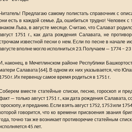
Читатель! Предлагаю самому полистать справочник с опис
они есть в каждой семье. Да, ошибиться трудно! Человек с
знаком Льва, в августе месяце. Считаю, что Салават родился
август 1751 г., как дата рождения Салавата, не противоре
строчкам известной песни о нем. Если по песне в начале июн
августе вполне могло исполниться 23. Получаем — 1774 − 23 
И, наконец, в Мечетлинском районе Республики Башкортост
матери Салавата [64]. В одном их них указывается, что Юл
1750 г. Их первенцу самое время родиться в 1751 г.
Соберем вместе статейные списки, песню, гороскоп и пре
факт — только август 1751 г., как дата рождения Салавата, со
гороскопу, и преданию. Если взять август 1752, 1753 или 1754
которой говорится, что ко времени присвоения звания бри
года, точно так же возникает противоречие статейным списк
исполняется 45 лет.