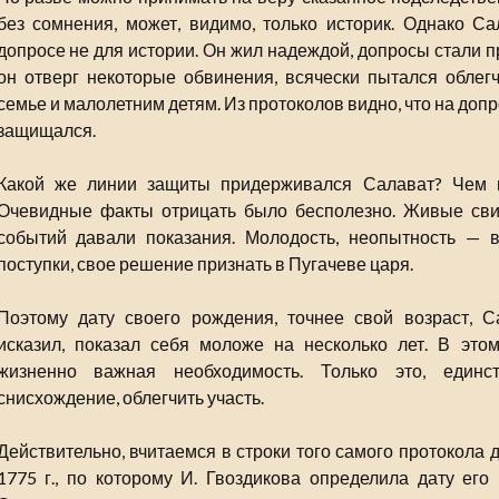
без сомнения, может, видимо, только историк. Однако С
допросе не для истории. Он жил надеждой, допросы стали 
он отверг некоторые обвинения, всячески пытался облег
семье и малолетним детям. Из протоколов видно, что на доп
защищался.
Какой же линии защиты придерживался Салават? Чем м
Очевидные факты отрицать было бесполезно. Живые свид
событий давали показания. Молодость, неопытность — 
поступки, свое решение признать в Пугачеве царя.
Поэтому дату своего рождения, точнее свой возраст, 
исказил, показал себя моложе на несколько лет. В это
жизненно важная необходимость. Только это, единс
снисхождение, облегчить участь.
Действительно, вчитаемся в строки того самого протокола
1775 г., по которому И. Гвоздикова определила дату его