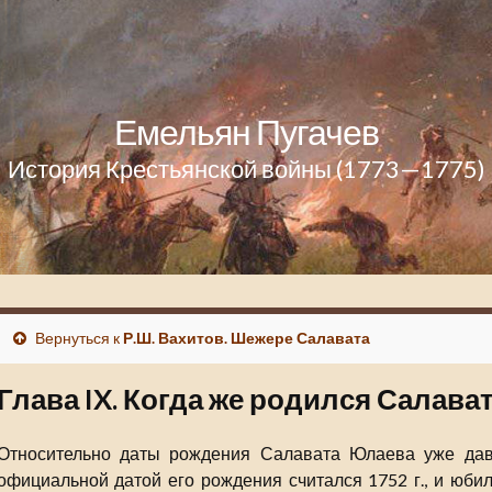
Емельян Пугачев
История Крестьянской войны (1773—1775)
Вернуться к
Р.Ш. Вахитов. Шежере Салавата
Глава IX. Когда же родился Салават
Относительно даты рождения Салавата Юлаева уже дав
официальной датой его рождения считался 1752 г., и юб