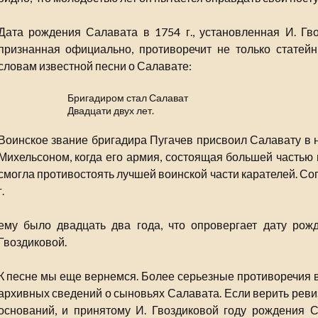
Дата рождения Салавата в 1754 г., установленная И. Гв
признанная официально, противоречит не только статейн
словам известной песни о Салавате:
Бригадиром стал Салават
Двадцати двух лет.
Воинское звание бригадира Пугачев присвоил Салавату в н
Михельсоном, когда его армия, состоящая большей частью 
смогла противостоять лучшей воинской части карателей. Со
г.
ему было двадцать два года, что опровергает дату рож
Гвоздиковой.
К песне мы еще вернемся. Более серьезные противоречия 
архивных сведений о сыновьях Салавата. Если верить ревиз
оснований, и принятому И. Гвоздиковой году рождения Са