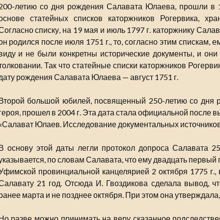
200-летию со дня рождения Салавата Юлаева, прошли в 1
основе статейных списков каторжников Рогервика, хра
Согласно списку, на 19 мая и июль 1797 г. каторжнику Сала
он родился после июля 1751 г., то, согласно этим спискам, е
виду и не были конкретны исторические документы, и они 
толковании. Так что статейные списки каторжников Рогерв
дату рождения Салавата Юлаева — август 1751 г.
Второй большой юбилей, посвященный 250-летию со дня 
героя, прошел в 2004 г. Эта дата стала официальной после в
«Салават Юлаев. Исследование документальных источников»
В основу этой даты легли протокол допроса Салавата 25
указывается, по словам Салавата, что ему двадцать первый г
Уфимской провинциальной канцелярией 2 октября 1775 г., 
Салавату 21 год. Отсюда И. Гвоздикова сделала вывод, чт
ранее марта и не позднее октября. При этом она утверждала,
Но разве можно принимать на веру сказанное подследстве