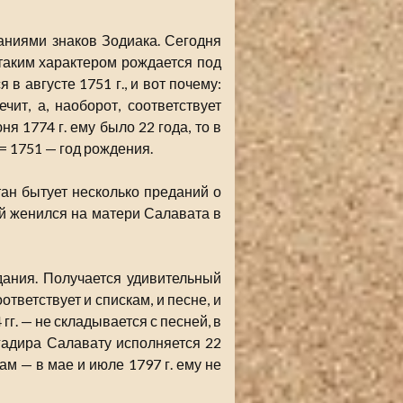
аниями знаков Зодиака. Сегодня
 таким характером рождается под
 в августе 1751 г., и вот почему:
чит, а, наоборот, соответствует
я 1774 г. ему было 22 года, то в
= 1751 — год рождения.
ан бытует несколько преданий о
ай женился на матери Салавата в
дания. Получается удивительный
ответствует и спискам, и песне, и
 гг. — не складывается с песней, в
гадира Салавату исполняется 22
ам — в мае и июле 1797 г. ему не