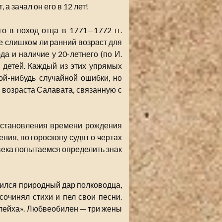
а зачал он его в 12 лет!
 в поход отца в 1771—1772 гг.
Не слишком ли ранний возраст для
 и наличие у 20-летнего (по И.
 детей. Каждый из этих упрямых
ой-нибудь случайной ошибки, но
 возраста Салавата, связанную с
установления времени рождения
ния, по гороскопу судят о чертах
века попытаемся определить знак
вился природный дар полководца,
сочинял стихи и пел свои песни.
улейха». Любвеобилен — три жены