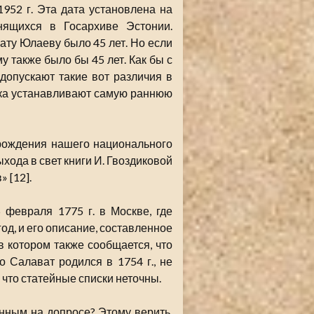
952 г. Эта дата установлена на
нящихся в Госархиве Эстонии.
вату Юлаеву было 45 лет. Но если
му также было бы 45 лет. Как бы с
допускают такие вот различия в
ика устанавливают самую раннюю
рождения нашего национального
ыхода в свет книги И. Гвоздиковой
 [12].
 февраля 1775 г. в Москве, где
од, и его описание, составленное
в котором также сообщается, что
о Салават родился в 1754 г., не
 что статейные списки неточны.
нным на допросе? Этому верить,