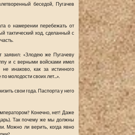
влетворенный беседой, Пугачев
ата о намерении перебежать от
й тактический ход, сделанный с
часть.
т заявил: «Злодею же Пугачеву
олпу и с верными войсками имел
 не инаково, как за истинного
 по молодости своих лет...».
изить свои года. Паспорта у него
императором? Конечно, нет! Даже
царь). Так почему же мы должны
и. Можно ли верить, когда явно
упки?