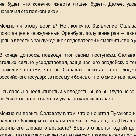
не будет, «то конечно живота лишен будет». Далее, удо
назначил его полковником.
Можно ли этому верить? Нет, конечно. Заявление Салав
повстанцев в осажденный Оренбург, получение ран — явны
целью ввести в заблуждение следователей и смягчить свою у
В конце допроса, подводя итог своим поступкам, Салава
столько сильно усердствовал, защищая его злодейскую т
сражение потому, что он Салават, почитал сего злодея
российского государя, а посему и боясь от него смерти, и паче
Ссылаясь на неопытность и молодость, было бы глупо не зан
не было, он волен был сам указать нужный возраст.
Можно ли верить Салавату в том, что он считал Пугачева 
рядовые башкиры называли его часто Бугас-царь (Пугач-
верить его словам о возрасте? Ведь это звенья одной цеп
видно, что молодостью лет он пытается оправдать свои пост