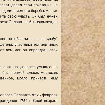
алават давал свои показания на
продолжением его борьбы. На них
чить свою участь. Он был нужен
росах Салават не был сломлен, он
ог он облегчить свою судьбу?
етели, участники тех или иных
вот чем мог он оправдать свои
Салават на допросе умышленно
м был прямой смысл, жестокая,
твенное, могло принести ему
 допроса Салавата от 25 февраля
 рождения 1754 г. Свой возраст