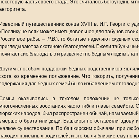
некоторую часть своего стада. Это считалось богоугодным 
авторитета.
Известный путешественник конца XVIII в. И.Г. Георги с у
«Поелику не всяк может иметь довольное для табунов своих 
России все рабы. —
Р.В.
), то богатые наделяют скудных ск
приглядывают за скотиною благодетелей. Ежели табуны чьи-
почитает сие благодатью и разделяет по бедным людям знатн
Другим способом поддержки бедных родственников являл
скота во временное пользование. Что говорить, получен
содержания для бедных семей было избавлением от голодно
Семьи оказывались в тяжелом положении не только
многочисленных восстаниях часто гибли главы семейств. С
тюркских народов, был распространен обычай, называемый
умершего брата или дяди. Башкиры не оставляли вдову и
жалкое существование. По башкирским обычаям, при любо
находил приемных родителей, и это были близкие ему по кр