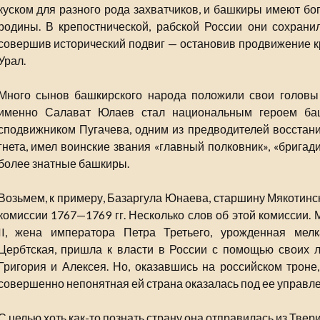
куском для разного рода захватчиков, и башкиры имеют б
родины. В крепостнической, рабской России они сохрани
совершив исторический подвиг — остановив продвижение кр
Урал.
Много сынов башкирского народа положили свои головы 
именно Салават Юлаев стал национальным героем баш
сподвижником Пугачева, одним из предводителей восстан
гнета, имел воинские звания «главный полковник», «бригад
более знатные башкиры.
Возьмем, к примеру, Базаргула Юнаева, старшину Мякотинс
комиссии 1767—1769 гг. Несколько слов об этой комиссии.
II, жена императора Петра Третьего, урожденная мел
Цербтская, пришла к власти в России с помощью своих 
Григория и Алексея. Но, оказавшись на российском троне,
совершенно непонятная ей страна оказалась под ее управл
С целью хоть как-то познать страну она отправилась из Твери