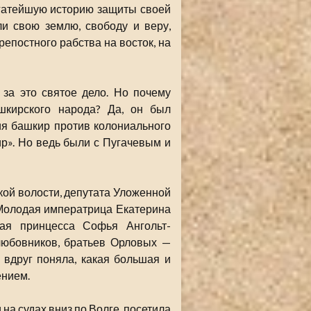
огатейшую историю защиты своей
ли свою землю, свободу и веру,
епостного рабства на восток, на
за это святое дело. Но почему
кирского народа? Да, он был
ия башкир против колониального
ир». Но ведь были с Пугачевым и
кой волости, депутата Уложенной
 Молодая императрица Екатерина
кая принцесса Софья Ангольт-
любовников, братьев Орловых —
 вдруг поняла, какая большая и
ением.
 на судах вниз по Волге, посетила