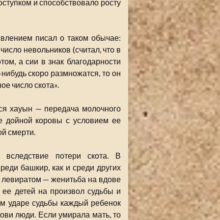
поступком и способствовало росту
дивлением писал о таком обычае:
число невольников (считал, что в
отом, а сии в знак благодарности
нибудь скоро размножатся, то он
ое число скота».
ся хауын — передача молочного
ие дойной коровы с условием ее
й смерти.
 вследствие потери скота. В
реди башкир, как и среди других
 левиратом — женитьба на вдове
 ее детей на произвол судьбы и
м ударе судьбы каждый ребенок
ови люди. Если умирала мать, то