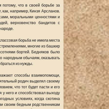
 потому, что в своей борьбе за
, как, например, Кинзя Арсланов.
сами, моральными ценностями и
дей, верховенство бандитов с
народе.
 классовая борьба не имела места
стремлениями, многие из башкир
сотнями бортей. Бедняков было
по народным обычаям, оказывать
браться из нужды.
ыражают способы взаимопомощи,
ятельный родич выделял своему
овием, что тот будет пасти и его
ся у него и способствовал выходу
годных условиях, когда скотина
ли своим бедным родственникам