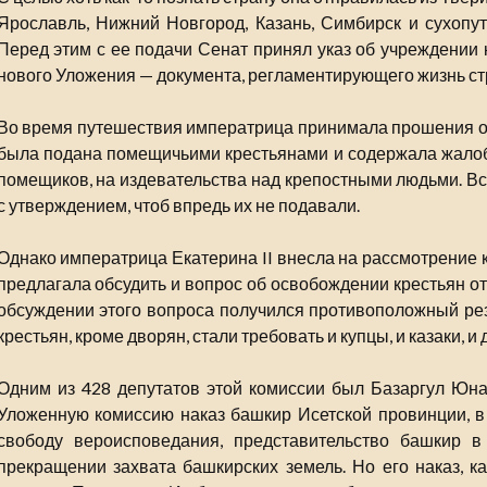
Ярославль, Нижний Новгород, Казань, Симбирск и сухопу
Перед этим с ее подачи Сенат принял указ об учреждении 
нового Уложения — документа, регламентирующего жизнь ст
Во время путешествия императрица принимала прошения от
была подана помещичьими крестьянами и содержала жалоб
помещиков, на издевательства над крепостными людьми. В
с утверждением, чтоб впредь их не подавали.
Однако императрица Екатерина II внесла на рассмотрение к
предлагала обсудить и вопрос об освобождении крестьян от
обсуждении этого вопроса получился противоположный рез
крестьян, кроме дворян, стали требовать и купцы, и казаки, и 
Одним из 428 депутатов этой комиссии был Базаргул Юна
Уложенную комиссию наказ башкир Исетской провинции, в
свободу вероисповедания, представительство башкир в
прекращении захвата башкирских земель. Но его наказ, ка