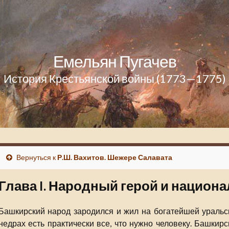
Емельян Пугачев
История Крестьянской войны (1773—1775)
Вернуться к
Р.Ш. Вахитов. Шежере Салавата
Глава I. Народный герой и национ
Башкирский народ зародился и жил на богатейшей уральск
недрах есть практически все, что нужно человеку. Башкир