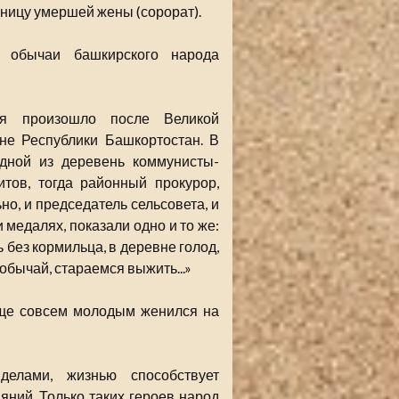
нницу умершей жены (сорорат).
, обычаи башкирского народа
ая произошло после Великой
не Республики Башкортостан. В
одной из деревень коммунисты-
тов, тогда районный прокурор,
но, и председатель сельсовета, и
 медалях, показали одно и то же:
 без кормильца, в деревне голод,
 обычай, стараемся выжить...»
еще совсем молодым женился на
делами, жизнью способствует
ний. Только таких героев народ