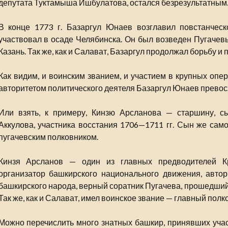
депутата Туктамыша Ишбулатова, остался безрезультатным
В конце 1773 г. Базаргул Юнаев возглавил повстанчес
участвовал в осаде Челябинска. Он был возведен Пугаче
Казань. Так же, как и Салават, Базаргул продолжал борьбу и
Как видим, и воинским званием, и участием в крупных опер
авторитетом политического деятеля Базаргул Юнаев превос
Или взять, к примеру, Кинзю Арсланова — старшину, с
Аккулова, участника восстания 1706—1711 гг. Сын же сам
пугачевским полковником.
Кинзя Арсланов — один из главных предводителей Кр
организатор башкирского национального движения, авто
башкирского народа, верный соратник Пугачева, прошедший 
Так же, как и Салават, имел воинское звание — главный полк
Можно перечислить много знатных башкир, принявших участ