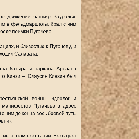
.
кое движение башкир Зауралья,
вым в фельдмаршалы, брал с ним
 после поимки Пугачева.
ациях, и близостью к Пугачеву, и
ходил Салавата.
ына батыра и тархана Арслана
ого Кинзи — Сляусин Кинзин был
естьянской войны, идеолог и
р манифестов Пугачева в адрес
с ним до конца весь боевой путь.
овник.
ие в этом восстании. Весь цвет