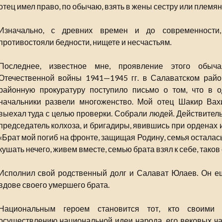
отец имел право, по обычаю, взять в жены сестру или племя
Изначально, с древних времен и до современности
противостояли бедности, нищете и несчастьям.
Последнее, известное мне, проявление этого обыч
Отечественной войны 1941—1945 гг. в Салаватском райо
районную прокуратуру поступило письмо о том, что в 
начальники развели многоженство. Мой отец Шакир Вахи
выехал туда с целью проверки. Собрали людей. Действитель
председатель колхоза, и бригадиры, явившись при орденах и
«Брат мой погиб на фронте, защищая Родину, семья осталась
кушать нечего, живем вместе, семью брата взял к себе, таков
Исполнил свой родственный долг и Салават Юлаев. Он 
вдове своего умершего брата.
Национальным героем становится тот, кто своими 
осуществлению национальной идеи народа, его вековых чая