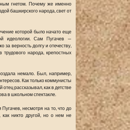
ьным гнетом. Почему же именно
дой башкирского народа, свет от
учение которой было начато еще
ой идеологии. Сам Пугачев —
 за верность долгу и отечеству,
в трудового народа, крепостных
создала немало. Был, например,
нтересов. Как только коммунисты
й отец рассказывал, как в детстве
ова в школьном спектакле.
Пугачев, несмотря на то, что до
 как никто другой, но о нем не