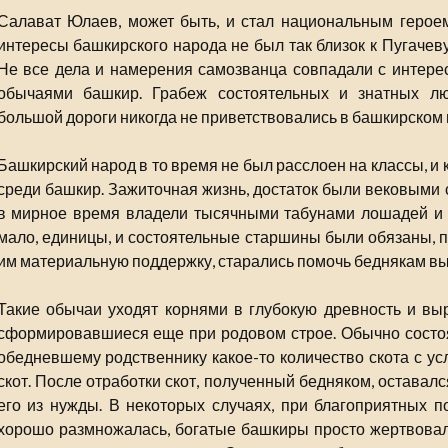
Салават Юлаев, может быть, и стал национальным героем
интересы башкирского народа не был так близок к Пугачеву
Не все дела и намерения самозванца совпадали с интере
обычаями башкир. Грабеж состоятельных и знатных лю
большой дороги никогда не приветствовались в башкирском 
Башкирский народ в то время не был расслоен на классы, и
среди башкир. Зажиточная жизнь, достаток были вековыми 
в мирное время владели тысячными табунами лошадей и 
мало, единицы, и состоятельные старшины были обязаны, 
им материальную поддержку, старались помочь беднякам вы
Такие обычаи уходят корнями в глубокую древность и в
сформировавшиеся еще при родовом строе. Обычно состо
обедневшему родственнику какое-то количество скота с усл
скот. После отработки скот, полученный бедняком, оставал
его из нужды. В некоторых случаях, при благоприятных по
хорошо размножалась, богатые башкиры просто жертвова