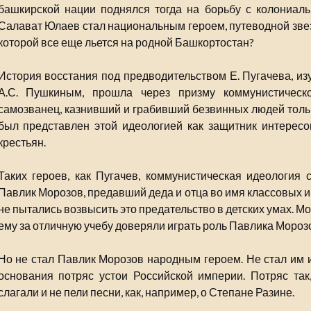
башкирской нации поднялся тогда на борьбу с колониал
Салават Юлаев стал национальным героем, путеводной звез
которой все еще льется на родной Башкортостан?
История восстания под предводительством Е. Пугачева, из
А.С. Пушкиным, прошла через призму коммунистическ
самозванец, казнивший и грабивший безвинных людей только
был представлен этой идеологией как защитник интересо
крестьян.
Таких героев, как Пугачев, коммунистическая идеология 
Павлик Морозов, предавший деда и отца во имя классовых и
не пытались возвысить это предательство в детских умах. Мо
ему за отличную учебу доверяли играть роль Павлика Мороз
Но не стал Павлик Морозов народным героем. Не стал им и 
основания потряс устои Российской империи. Потряс так,
слагали и не пели песни, как, например, о Степане Разине.