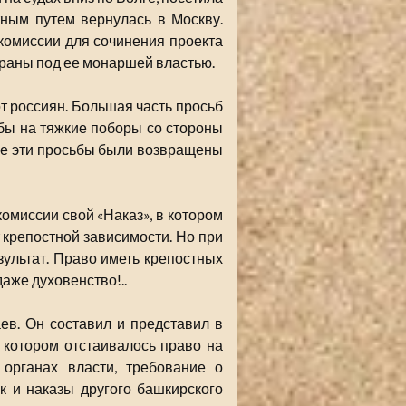
тным путем вернулась в Москву.
комиссии для сочинения проекта
раны под ее монаршей властью.
 россиян. Большая часть просьб
ы на тяжкие поборы со стороны
се эти просьбы были возвращены
омиссии свой «Наказ», в котором
 крепостной зависимости. Но при
ультат. Право иметь крепостных
даже духовенство!..
ев. Он составил и представил в
 котором отстаивалось право на
 органах власти, требование о
к и наказы другого башкирского