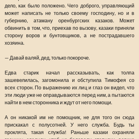
дело, как было положено. Чего доброго, управляющий
может написать не только своему господину, но и в
губернию, атаману оренбургских казаков. Может
обвинить в том, что, приехав по вызову, казаки приняли
сторону воров и бунтовщиков, а не пострадавшего
хозяина.
— Давай валяй, дед, только покороче.
Едва старик начал рассказывать, как толпа
зашевелилась, загомонила и обступила Тимофея со
всех сторон. По выражению их лиц и глаз он видел, что
эти люди уже не оправдываются перед ним, а пытаются
найти в нем сторонника и ждут от него помощи.
А он никакой им не помощник, не для того он сюда
прискакал с полусотней. У него служба. Будь ты
проклята, такая служба! Раньше казаки охраняли