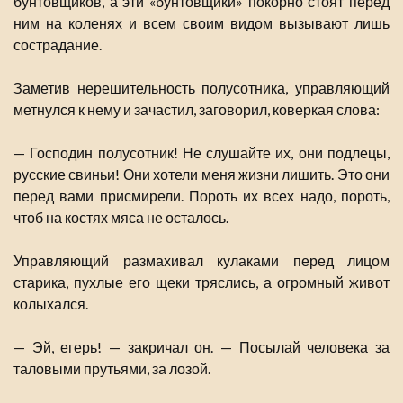
бунтовщиков, а эти «бунтовщики» покорно стоят перед
ним на коленях и всем своим видом вызывают лишь
сострадание.
Заметив нерешительность полусотника, управляющий
метнулся к нему и зачастил, заговорил, коверкая слова:
— Господин полусотник! Не слушайте их, они подлецы,
русские свиньи! Они хотели меня жизни лишить. Это они
перед вами присмирели. Пороть их всех надо, пороть,
чтоб на костях мяса не осталось.
Управляющий размахивал кулаками перед лицом
старика, пухлые его щеки тряслись, а огромный живот
колыхался.
— Эй, егерь! — закричал он. — Посылай человека за
таловыми прутьями, за лозой.