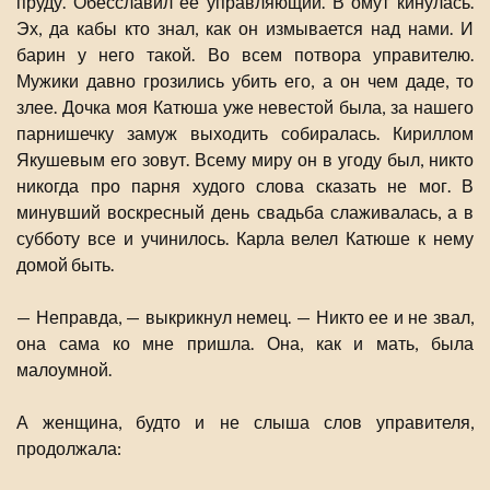
пруду. Обесславил ее управляющий. В омут кинулась.
Эх, да кабы кто знал, как он измывается над нами. И
барин у него такой. Во всем потвора управителю.
Мужики давно грозились убить его, а он чем даде, то
злее. Дочка моя Катюша уже невестой была, за нашего
парнишечку замуж выходить собиралась. Кириллом
Якушевым его зовут. Всему миру он в угоду был, никто
никогда про парня худого слова сказать не мог. В
минувший воскресный день свадьба слаживалась, а в
субботу все и учинилось. Карла велел Катюше к нему
домой быть.
— Неправда, — выкрикнул немец. — Никто ее и не звал,
она сама ко мне пришла. Она, как и мать, была
малоумной.
А женщина, будто и не слыша слов управителя,
продолжала: