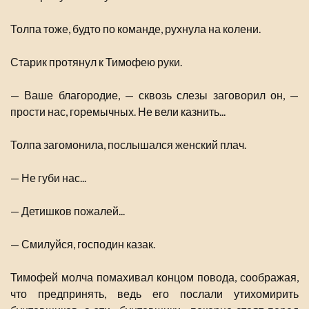
Толпа тоже, будто по команде, рухнула на колени.
Старик протянул к Тимофею руки.
— Ваше благородие, — сквозь слезы заговорил он, —
прости нас, горемычных. Не вели казнить...
Толпа загомонила, послышался женский плач.
— Не губи нас...
— Детишков пожалей...
— Смилуйся, господин казак.
Тимофей молча помахивал концом повода, соображая,
что предпринять, ведь его послали утихомирить