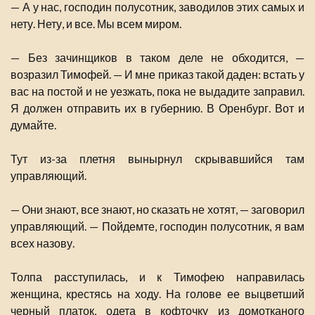
— А у нас, господин полусотник, заводилов этих самых и
нету. Нету, и все. Мы всем миром.
— Без зачинщиков в таком деле не обходится, —
возразил Тимофей. — И мне приказ такой даден: встать у
вас на постой и не уезжать, пока не выдадите заправил.
Я должен отправить их в губернию. В Оренбург. Вот и
думайте.
Тут из-за плетня вынырнул скрывавшийся там
управляющий.
— Они знают, все знают, но сказать не хотят, — заговорил
управляющий. — Пойдемте, господин полусотник, я вам
всех назову.
Толпа расступилась, и к Тимофею направилась
женщина, крестясь на ходу. На голове ее выцветший
черный платок, одета в кофточку из домотканого