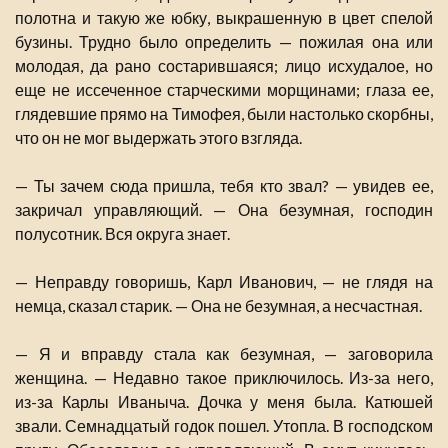
полотна и такую же юбку, выкрашенную в цвет спелой
бузины. Трудно было определить — пожилая она или
молодая, да рано состарившаяся; лицо исхудалое, но
еще не иссеченное старческими морщинами; глаза ее,
глядевшие прямо на Тимофея, были настолько скорбны,
что он не мог выдержать этого взгляда.
— Ты зачем сюда пришла, тебя кто звал? — увидев ее,
закричал управляющий. — Она безумная, господин
полусотник. Вся округа знает.
— Неправду говоришь, Карл Иванович, — не глядя на
немца, сказал старик. — Она не безумная, а несчастная.
— Я и вправду стала как безумная, — заговорила
женщина. — Недавно такое приключилось. Из-за него,
из-за Карлы Иваныча. Дочка у меня была. Катюшей
звали. Семнадцатый годок пошел. Утопла. В господском