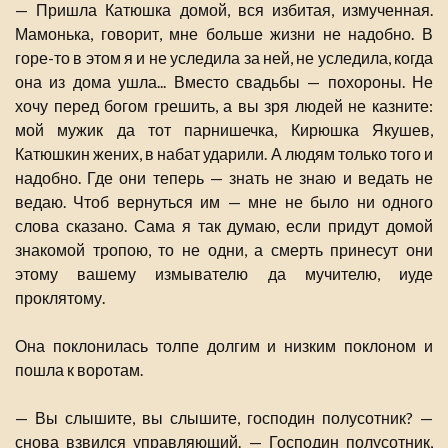
— Пришла Катюшка домой, вся избитая, измученная.
Мамонька, говорит, мне больше жизни не надобно. В
горе-то в этом я и не уследила за ней, не уследила, когда
она из дома ушла... Вместо свадьбы — похороны. Не
хочу перед богом грешить, а вы зря людей не казните:
мой мужик да тот парнишечка, Кирюшка Якушев,
Катюшкин жених, в набат ударили. А людям только того и
надобно. Где они теперь — знать не знаю и ведать не
ведаю. Чтоб вернуться им — мне не было ни одного
слова сказано. Сама я так думаю, если придут домой
знакомой тропою, то не одни, а смерть принесут они
этому вашему измывателю да мучителю, иуде
проклятому.
Она поклонилась толпе долгим и низким поклоном и
пошла к воротам.
— Вы слышите, вы слышите, господин полусотник? —
снова взвился управляющий. — Господин полусотник,