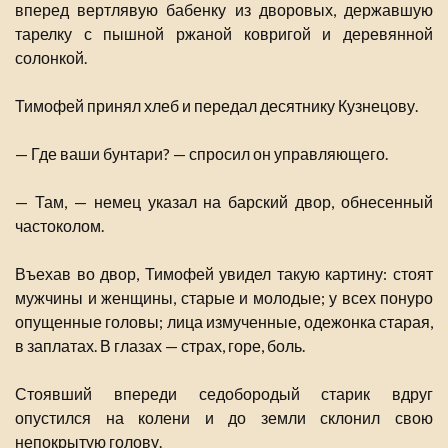
вперед вертлявую бабенку из дворовых, державшую
тарелку с пышной ржаной ковригой и деревянной
солонкой.
Тимофей принял хлеб и передал десятнику Кузнецову.
— Где ваши бунтари? — спросил он управляющего.
— Там, — немец указал на барский двор, обнесенный
частоколом.
Въехав во двор, Тимофей увидел такую картину: стоят
мужчины и женщины, старые и молодые; у всех понуро
опущенные головы; лица измученные, одежонка старая,
в заплатах. В глазах — страх, горе, боль.
Стоявший впереди седобородый старик вдруг
опустился на колени и до земли склонил свою
непокрытую голову.