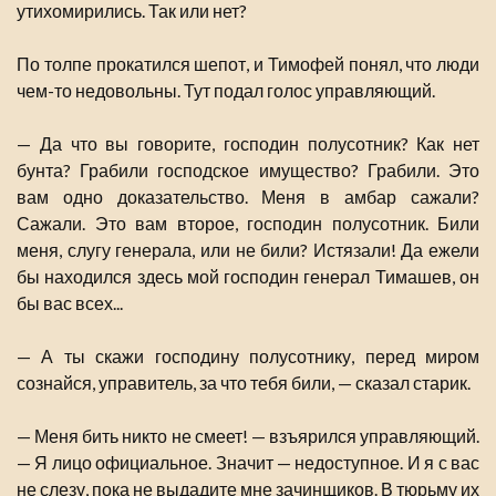
утихомирились. Так или нет?
По толпе прокатился шепот, и Тимофей понял, что люди
чем-то недовольны. Тут подал голос управляющий.
— Да что вы говорите, господин полусотник? Как нет
бунта? Грабили господское имущество? Грабили. Это
вам одно доказательство. Меня в амбар сажали?
Сажали. Это вам второе, господин полусотник. Били
меня, слугу генерала, или не били? Истязали! Да ежели
бы находился здесь мой господин генерал Тимашев, он
бы вас всех...
— А ты скажи господину полусотнику, перед миром
сознайся, управитель, за что тебя били, — сказал старик.
— Меня бить никто не смеет! — взъярился управляющий.
— Я лицо официальное. Значит — недоступное. И я с вас
не слезу, пока не выдадите мне зачинщиков. В тюрьму их