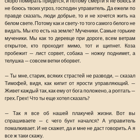
скоро помирать придется, и потому смерти я не боюсь и
не боюсь твоих угроз, господин управитель. Да ежели по
правде сказать, люди добрые, то и не хочется жить на
белом свете. Потому как и свету-то того самого белого не
видать. Мы кто есть на земле? Мученики. Самые горькие
мученики. Мы как то деревце при дороге, всем ветрам
открытое, кто проходит мимо, тот и щипнет. Коза
пробежит — лист сорвет, собака — ножку поднимет, а
телушка — совсем ветки оборвет.
— Ты мне, старик, всяких страстей не разводи, — сказал
Тимофей, видя, как кипит от ярости управляющий. —
Живет каждый так, как ему от бога положено, а роптать —
грех. Грех! Что ты еще хотел сказать?
— Так я все об нашей плакучей жизни. Вот вы
спрашиваете — с чего бунт начался? А управитель
помалкивает. И не скажет, да и мне не даст говорить. А я
все ж таки скажу.