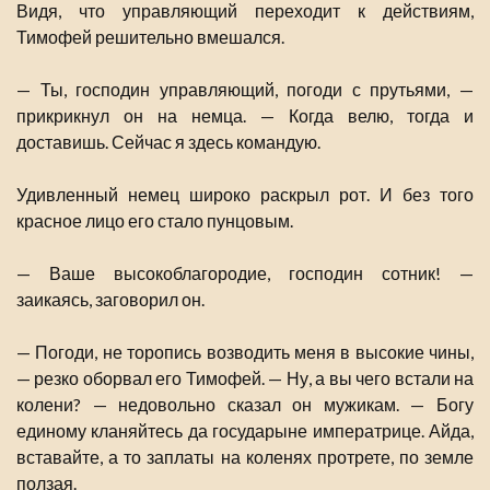
Видя, что управляющий переходит к действиям,
Тимофей решительно вмешался.
— Ты, господин управляющий, погоди с прутьями, —
прикрикнул он на немца. — Когда велю, тогда и
доставишь. Сейчас я здесь командую.
Удивленный немец широко раскрыл рот. И без того
красное лицо его стало пунцовым.
— Ваше высокоблагородие, господин сотник! —
заикаясь, заговорил он.
— Погоди, не торопись возводить меня в высокие чины,
— резко оборвал его Тимофей. — Ну, а вы чего встали на
колени? — недовольно сказал он мужикам. — Богу
единому кланяйтесь да государыне императрице. Айда,
вставайте, а то заплаты на коленях протрете, по земле
ползая.