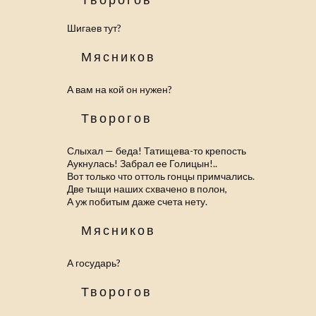
Шигаев тут?
Мясников
А вам на кой он нужен?
Творогов
Слыхал — беда! Татищева-то крепость
Аукнулась! Забрал ее Голицын!..
Вот только что оттоль гонцы примчались.
Две тыщи наших схвачено в полон,
А уж побитым даже счета нету.
Мясников
А государь?
Творогов