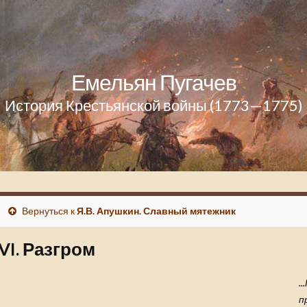
Емельян Пугачев
История Крестьянской войны (1773—1775)
Вернуться к
Я.В. Апушкин. Славный мятежник
VI. Разгром
.
п