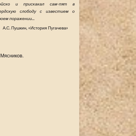
ойско и прискакал сам-пят в
ердскую слободу с известием о
воем поражении...
А.С. Пушкин, «История Пугачева»
 Мясников.