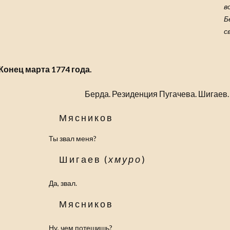
в
Б
с
Конец марта 1774 года.
Берда. Резиденция Пугачева. Шигаев.
Мясников
Ты звал меня?
Шигаев (
хмуро
)
Да, звал.
Мясников
Ну, чем потешишь?