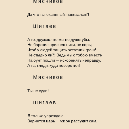
Мясников
Да что ты, окаянный, навязался?!
Шигаев
А то, дружок, что мы не душегубы,
Не барские приспешники, не воры,
Чтоб у людей тащить остатний грош!
Не стыдно ли?! Ведь мы с тобою вместе
На бунт пошли — искоренять неправду,
А ты, гляди, куда поворотил!
Мясников
Ты не суди!
Шигаев
Я только упреждаю.
Вернется царь — уж он рассудит сам.