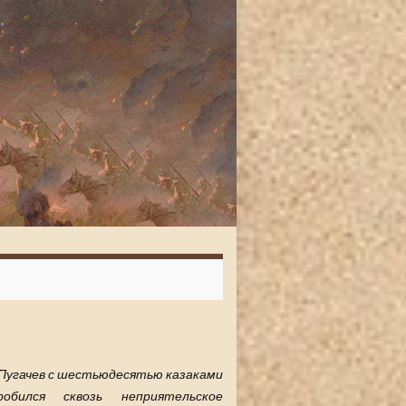
..Пугачев с шестьюдесятью казаками
робился сквозь неприятельское