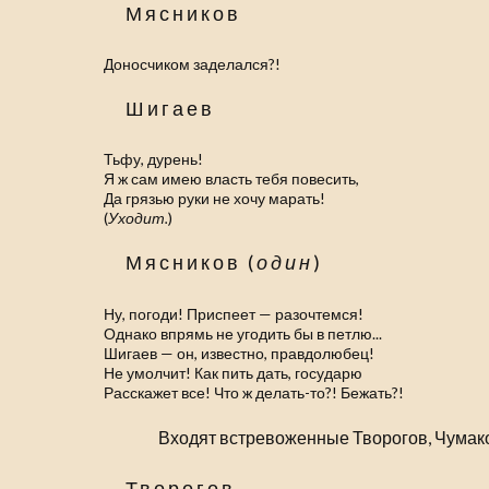
Мясников
Доносчиком заделался?!
Шигаев
Тьфу, дурень!
Я ж сам имею власть тебя повесить,
Да грязью руки не хочу марать!
(
Уходит.
)
Мясников (
один
)
Ну, погоди! Приспеет — разочтемся!
Однако впрямь не угодить бы в петлю...
Шигаев — он, известно, правдолюбец!
Не умолчит! Как пить дать, государю
Расскажет все! Что ж делать-то?! Бежать?!
Входят встревоженные Творогов, Чумако
Творогов