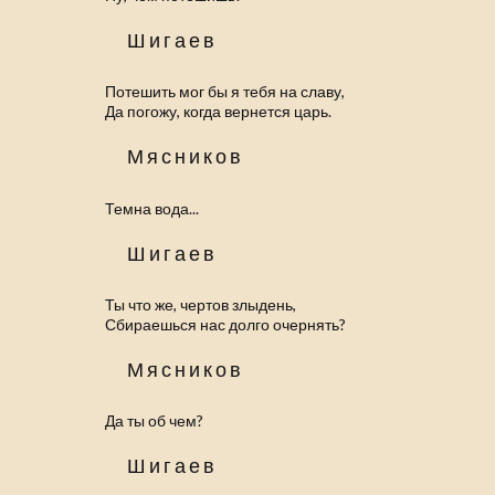
Шигаев
Потешить мог бы я тебя на славу,
Да погожу, когда вернется царь.
Мясников
Темна вода...
Шигаев
Ты что же, чертов злыдень,
Сбираешься нас долго очернять?
Мясников
Да ты об чем?
Шигаев