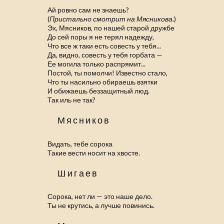
Ай ровно сам не знаешь?
(
Пристально смотрит на Мясникова.
)
Эх, Мясников, по нашей старой дружбе
До сей поры я не терял надежду,
Что все ж таки есть совесть у тебя...
Да, видно, совесть у тебя горбата —
Ее могила только распрямит...
Постой, ты помолчи! Известно стало,
Что ты насильно обираешь взятки
И обижаешь беззащитный люд.
Так иль не так?
Мясников
Видать, тебе сорока
Такие вести носит на хвосте.
Шигаев
Сорока, нет ли — это наше дело.
Ты не крутись, а лучше повинись.