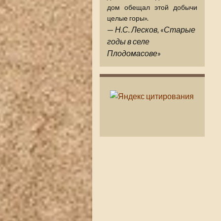
дом обещал этой добычи
целые горы».
—
Н.С. Лесков, «Старые
годы в селе
Плодомасове»